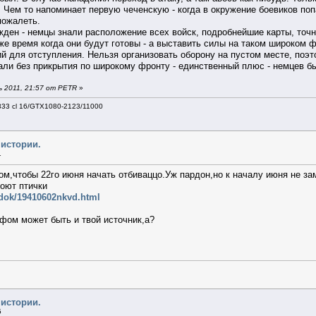
 Чем то напоминает первую чеченскую - когда в окружение боевиков по
пожалеть.
ден - немцы знали расположение всех войск, подробнейшие карты, точн
же время когда они будут готовы - а выставить силы на таком широком ф
ий для отступления. Нельзя организовать оборону на пустом месте, поэт
пали без прикрытия по широкому фронту - единственный плюс - немцев б
 2011, 21:57 от PETR
»
333 cl 16/GTX1080-2123/11000
 истории.
1
ом,чтобы 22го июня начать отбиваццо.Уж пардон,но к началу июня не за
поют птички
dok/19410602nkvd.html
фом может быть и твой источник,а?
 истории.
5