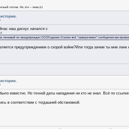
чьей глотки. Но это – пока.(c)
 истории.
3
ейчас наш дискус начался с
44
ько ленивый не предупреждал СССР,однако Сталин всё "заворачивал" сообщения как прово
является предупреждением о скорой войне?Или тогда зачем ты мне линк
 истории.
6
было известно. Но точной даты нападения ни кто не знал. Всё по ссылке
сь в соответствии с тогдашней обстановкой.