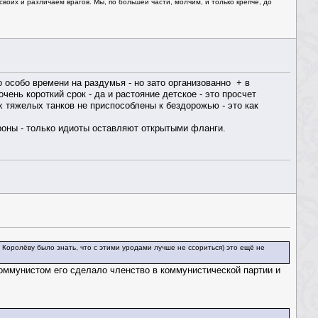
оих и различаем врагов. Мы, по большей части, молчим, и только крепче, до
о особо времени на раздумья - но зато организованно + в
чень короткий срок - да и растояние детское - это просчет
их тяжелых танков не приспособлены к бездорожью - это как
ороны - только идиоты оставляют открытыми фланги.
 Королёву было знать, что с этими уродами лучше не ссориться) это ещё не
коммунистом его сделало членство в коммунистической партии и