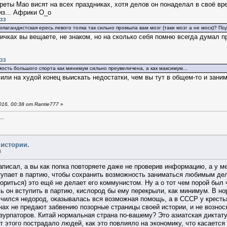
ртреты Мао висят на всех праздниках, хотя делов он понаделал в своё вр
з... Африки О_о
:33
ропагандистская ересь левого толка так сильно промыла вам мозг (таки мозг а не моск)? По
пичках вы вещаете, не знаком, но на сколько себя помню всегда думал 
:33
мость большого спорта как минимум сильно преувеличена, а как максимум...
 или на худой конец выискать недостатки, чем вы тут в общем-то и зани
16, 00:38 от Rantie777
»
..
 истории.
3
написал, а вы как попка повторяете даже не проверив информацию, а у м
ступает в партию, чтобы сохранить возможность заниматься любимым дел
ориться) это ещё не делает его коммунистом. Ну а о тот чем порой был 
сь он вступить в партию, кислород бы ему перекрыли, как минимум. В н
учился недород, оказывалась вся возможная помощь, а в СССР у крестья
х не предают забвению позорные страницы своей истории, и не возносят
узурпаторов. Китай нормальная страна по-вашему? Это азиатская диктат
т этого пострадало людей, как это повлияло на экономику, что касаетс