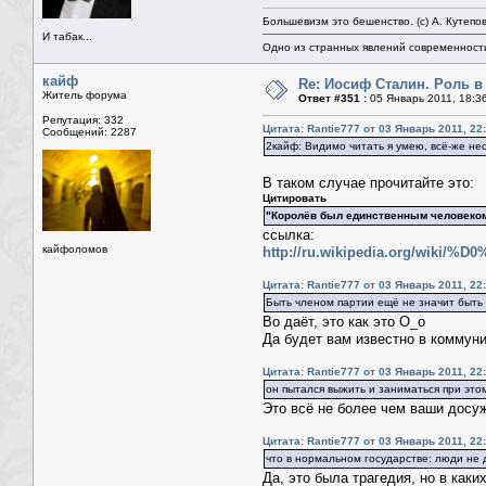
Большевизм это бешенство. (с) А. Кутепо
И табак...
Одно из странных явлений современност
кайф
Re: Иосиф Сталин. Роль в
Житель форума
Ответ #351 :
05 Январь 2011, 18:3
Репутация: 332
Цитата: Rantie777 от 03 Январь 2011, 22
Сообщений: 2287
2кайф: Видимо читать я умею, всё-же нес
В таком случае прочитайте это:
Цитировать
"Королёв был единственным человеком
ссылка:
кайфоломов
http://ru.wikipedia.org
Цитата: Rantie777 от 03 Январь 2011, 22
Быть членом партии ещё не значит быть
Во даёт, это как это О_о
Да будет вам известно в коммуни
Цитата: Rantie777 от 03 Январь 2011, 22
он пытался выжить и заниматься при это
Это всё не более чем ваши досу
Цитата: Rantie777 от 03 Январь 2011, 22
что в нормальном государстве: люди не
Да, это была трагедия, но в каки