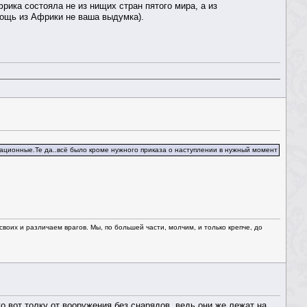
рика состояла не из нищих стран пятого мира, а из
ощь из Африки не ваша выдумка).
кационные.Те да..всё было кроме нужного приказа о наступлении в нужный момент
оих и различаем врагов. Мы, по большей части, молчим, и только крепче, до
ко вот толку от вооружения без снарядов, ведь они же лежат на