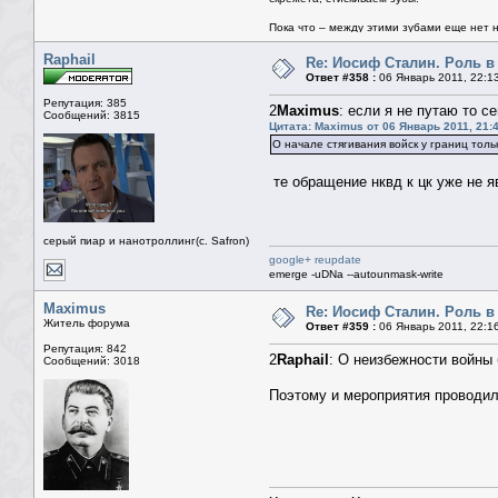
Пока что – между этими зубами еще нет ни
Raphail
Re: Иосиф Сталин. Роль в
Ответ #358 :
06 Январь 2011, 22:1
Репутация: 385
2
Maximus
: если я не путаю то с
Сообщений: 3815
Цитата: Maximus от 06 Январь 2011, 21:
О начале стягивания войск у границ тол
те обращение нквд к цк уже не 
серый пиар и нанотроллинг(с. Safron)
google+ reupdate
emerge -uDNa --autounmask-write
Maximus
Re: Иосиф Сталин. Роль в
Житель форума
Ответ #359 :
06 Январь 2011, 22:1
Репутация: 842
2
Raphail
: О неизбежности войны 
Сообщений: 3018
Поэтому и мероприятия проводили