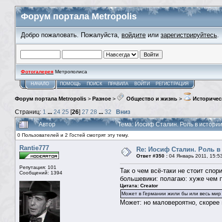
Форум портала Metropolis
Добро пожаловать. Пожалуйста,
войдите
или
зарегистрируйтесь
.
Фотогалерея
Метрополиса
НАЧАЛО
ПОМОЩЬ
ПОИСК
ПРАВИЛА
ВОЙТИ
РЕГИСТРАЦИЯ
Форум портала Metropolis
>
Разное
>
Общество и жизнь
>
Историчес
Страниц:
1
...
24
25
[
26
]
27
28
...
32
Вниз
Автор
Тема: Иосиф Сталин. Роль в истори
0 Пользователей и 2 Гостей смотрят эту тему.
Rantie777
Re: Иосиф Сталин. Роль в
Ответ #350 :
04 Январь 2011, 15:5
Репутация: 101
Так о чем всё-таки не стоит спор
Сообщений: 1394
большевики: полагаю: хуже чем п
Цитата: Creator
Может в Германии жили бы или весь мир 
Может: но маловероятно, скорее 