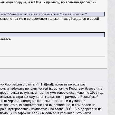
емя куда покруче, а в США, к примеру, во времена депрессии
дшивку "Агитатора" на чердаке откопали или на "Тупичок" зачастили?
примерно так же и со временем только лишь убеждался в своей
маетесь.
еня биография с сайта РГНТД[/url], показываю ещё раз:
ом, и избежать неприятностей (кому как не Королёву было знать,
чреват отказ вступить в партию уже говорилось: конечно 1953 год
ормальных странах случался голод, но к примеру в Российской
н отбирали последние колоски, отчего они и умирали
 тех кто был ответственен за их появление, и тем более не
ура с мутировавшей компартией во главе. В США о депрессии не
я помощи из Африки: если бы сейчас я услышал, что некое