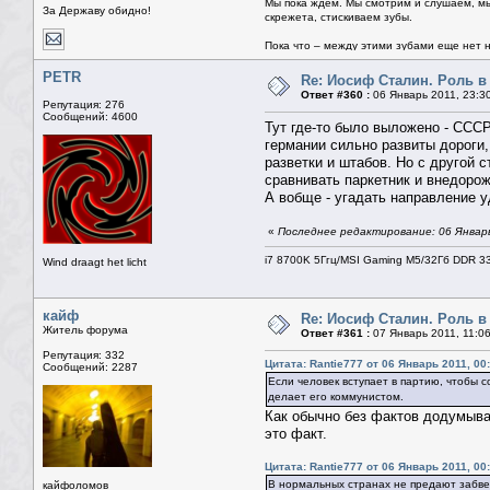
Мы пока ждем. Мы смотрим и слушаем, мы
За Державу обидно!
скрежета, стискиваем зубы.
Пока что – между этими зубами еще нет ни
PETR
Re: Иосиф Сталин. Роль в
Ответ #360 :
06 Январь 2011, 23:3
Репутация: 276
Сообщений: 4600
Тут где-то было выложено - СССР
германии сильно развиты дороги, 
разветки и штабов. Но с другой 
сравнивать паркетник и внедорож
А вобще - угадать направление у
«
Последнее редактирование: 06 Январь
i7 8700K 5Ггц/MSI Gaming M5/32Гб DDR 3
Wind draagt het licht
кайф
Re: Иосиф Сталин. Роль в
Житель форума
Ответ #361 :
07 Январь 2011, 11:0
Репутация: 332
Цитата: Rantie777 от 06 Январь 2011, 00
Сообщений: 2287
Если человек вступает в партию, чтобы 
делает его коммунистом.
Как обычно без фактов додумывае
это факт.
Цитата: Rantie777 от 06 Январь 2011, 00
В нормальных странах не предают забве
кайфоломов