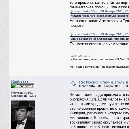
того времени, как то в Китае по
гуманитарная помощь шла даже и
Цитата: Rantie777 от 03 Январь 2011, 22
Кстати: позвольте осведомиться: какая п
Не знаю о каких Агитаторах и Ту
правоте.
Цитата: Rantie777 от 03 Январь 2011, 22
Знаю достаточно: для вывода, что значи
Так можно сказать об чём угодно
xxek
,
Maximus
«
Последнее редактирование: 09 Май 20
Мой голос внутренний прохожих распугал.
Rantie777
Re: Иосиф Сталин. Роль в
Ответ #352 :
06 Январь 2011, 00:3
Репутация: 101
Читал... один ради прикола это 
Сообщений: 1394
биография[/url]. Если человек в
что с этими уродами лучше не сс
это не военное время, но откажи
Империи, регионам в которых сл
миллионами. В нормальных страна
восхваляют своих оккупантов и 
забывают, не забывают сколько о