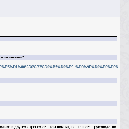
ом заключении."
0%A1%D0%B5%D1%80%D0%B3%D0%B5%D0%B9_%D0%9F%D0%B0%D0%B
олько в других странах об этом помнят, но не гнобят руководство