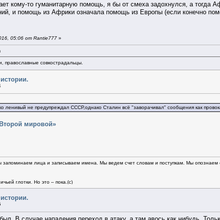
ет кому-то гуманитарную помощь, я бы от смеха задохнулся, а тогда Аф
ий, и помощь из Африки означала помощь из Европы (если конечно пом
16, 05:06 от Rantie777
»
в
и, православные совкострадальцы.
 истории.
4
ько ленивый не предупреждал СССР,однако Сталин всё "заворачивал" сообщения как прово
 Второй мировой»
 запоминаем лица и записываем имена. Мы ведем счет словам и поступкам. Мы опознаем св
чьей глотки. Но это – пока.(c)
 истории.
5
 был. В случае нападения переход в атаку, а там авось как нибудь. Толь