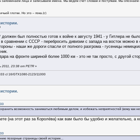
 запоминаем лица и записываем имена. Мы ведем счет словам и поступкам. Мы опознаем св
чьей глотки. Но это – пока.(c)
 истории.
0
 должен был полностью готов к войне к августу 1941 - у Гитлера не был
в сравнении с СССР - перебросить дивизии с запада на восток можно в о
стороны - наши же дороги спасли от полного разгрома - гусеницы немецк
ник.
дара на фронте шириной более 1000 км - это не так просто, с другой ст
 2011, 23:38 от PETR
»
333 cl 16/GTX1080-2123/11000
 истории.
6
:33
сохранить возможность заниматься любимым делом, и избежать неприятностей (кому как не
те (на этот раз за Королёва) как вам было бы удобно и желательно, а 
:33
нию позорные страницы своей истории...