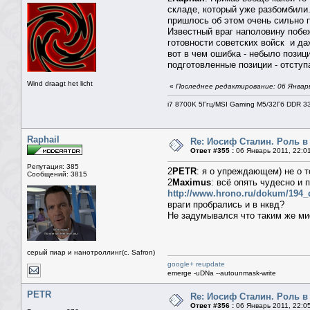
складе, который уже разбомбили.
пришлось об этом очень сильно 
Известный враг наполовину побеж
готовности советских войск и да
вот в чем ошибка - небыло позиц
подготовленные позиции - отсту
Wind draagt het licht
«
Последнее редактирование: 06 Январь
i7 8700K 5Ггц/MSI Gaming M5/32Гб DDR 3
Raphail
Re: Иосиф Сталин. Роль в
Ответ #355 :
06 Январь 2011, 22:0
Репутация: 385
2
PETR
: я о упреждающем) не о т
Сообщений: 3815
2
Maximus
: всё опять чудесно и 
http://www.hrono.ru/dokum/194_
враги пробрались и в нквд?
Не задумывался что таким же ми
серый пиар и нанотроллинг(с. Safron)
google+ reupdate
emerge -uDNa --autounmask-write
PETR
Re: Иосиф Сталин. Роль в
Ответ #356 :
06 Январь 2011, 22:0