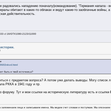
же радовались нападению поначалу(командование). "Германия напала - во
нералы обитают в каких-то облаках и ведут какие-то заоблачные войны, 
йская действительность.
333 cl 16/GTX1080-2123/11000
 истории.
8
ки
10602nkvd.html
ет быть и твой источник,а?
иться с предметом вопроса? А потом уже делать выводы. Могу список л
ала РККА в 1941 году и пр.
о форуму. Тут и мои ссылки на историческую литературу есть и ссылки
 запоминаем лица и записываем имена. Мы ведем счет словам и поступкам. Мы опознаем св