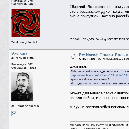
Репутация: 276
Сообщений: 4600
2
Raphail
: Да говорю же - они да
это в российском духе - когда ге
виска покрутили - вот она росси
i7 8700K 5Ггц/MSI Gaming M5/32Гб DDR 3
Wind draagt het licht
Maximus
Re: Иосиф Сталин. Роль в
Житель форума
Ответ #357 :
06 Январь 2011, 22:0
Репутация: 842
Цитировать
Сообщений: 3018
2Maximus: всё опять чудесно и поют птич
http://www.hrono.ru/dokum/194_dok/194
враги пробрались и в нквд?
Не задумывался что таким же мифом мож
Может для начала стоит ознаком
начале войны, и о причинах пров
За Державу обидно!
А лучше воспользуйся поиском п
Мы пока ждем. Мы смотрим и слушаем, мы
скрежета, стискиваем зубы.