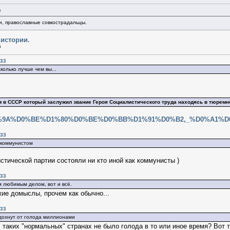
в
и, православные совкострадальцы.
 истории.
6
:33
колько лучше чем вы...
 в СССР который заслужил звание Героя Социалистического труда находясь в тюремн
/wiki/%D0%9A%D0%BE%D1%80%D0%BE%D0%BB%D1%91%D0%B2,_%D
:33
 коммунистом
стической партии состояли ни кто иной как коммунисты )
:33
м любимым делом, вот и всё.
жие домыслы, прочем как обычно...
:33
 дохнут от голода миллионами
х таких "нормальных" странах не было голода в то или иное время? Вот т