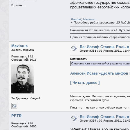
африканское государство оказыва
И табак...
процветающих европейских колон
Raphail
,
Maximus
«
Последнее редактирование: 15 Май 20
Большевизм это бешенство. (с) А. Кутепо
Одно из странных явлений современност
Maximus
Re: Иосиф Сталин. Роль в
Житель форума
Ответ #353 :
06 Январь 2011, 21:4
Репутация: 842
Цитировать
Сообщений: 3018
О начале стягивания войск у границ тол
Алексей Исаев «Десять мифов
[ Читать далее ]
Мы пока ждем. Мы смотрим и слушаем, мы
За Державу обидно!
скрежета, стискиваем зубы.
Пока что – между этими зубами еще нет ни
PETR
Re: Иосиф Сталин. Роль в
Ответ #354 :
06 Январь 2011, 21:4
Репутация: 276
Сообщений: 4600
2
Raphail
: Приказ вобще какой-то