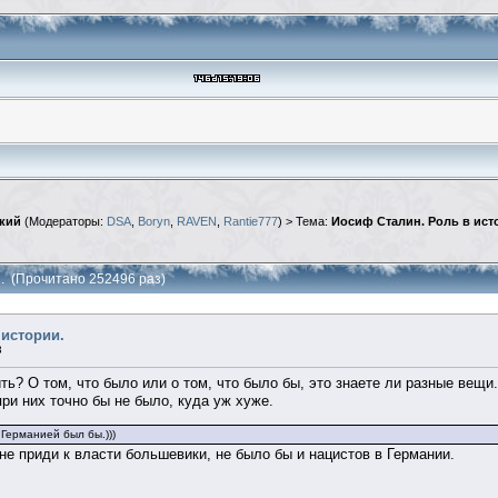
кий
(Модераторы:
DSA
,
Boryn
,
RAVEN
,
Rantie777
) > Тема:
Иосиф Сталин. Роль в ист
и. (Прочитано 252496 раз)
 истории.
3
ить? О том, что было или о том, что было бы, это знаете ли разные вещи.
ри них точно бы не было, куда уж хуже.
Германией был бы.)))
не приди к власти большевики, не было бы и нацистов в Германии.