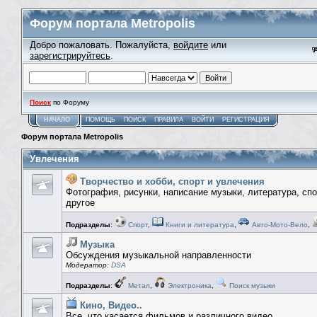
Форум портала Metropolis
Добро пожаловать. Пожалуйста,
войдите
или
зарегистрируйтесь
.
Поиск
по Форуму
НАЧАЛО
ПОМОЩЬ
ПОИСК
ПРАВИЛА
ВОЙТИ
РЕГИСТРАЦИЯ
Форум портала Metropolis
Увлечения
Творчество и хобби, спорт и увлечения
Фотография, рисунки, написание музыки, литература, сп
другое
Подразделы
:
Спорт
,
Книги и литература
,
Авто-Мото-Вело
,
Музыка
Обсуждения музыкальной направленности
Модератор:
DSA
Подразделы
:
Метал
,
Электроника
,
Поиск музыки
Кино, Видео..
Все, что касается фильмов и различного видео