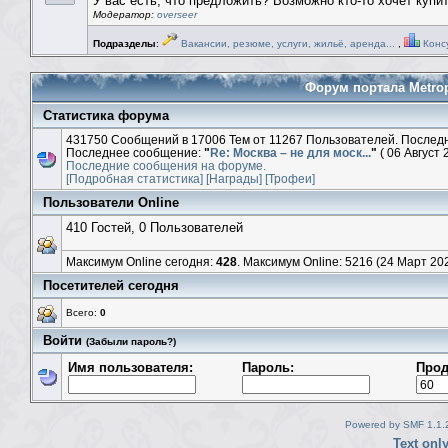
У вас есть, что предложить? Возможно кто-то хочет купи
Модератор:
overseer
Подразделы
:
Вакансии, резюме, услуги, жильё, аренда...
,
Консу
Форум портала Metro
Статистика форума
431750 Сообщений в 17006 Тем от 11267 Пользователей. Послед
Последнее сообщение:
"
Re: Москва – не для моск...
"
( 06 Август 
Последние сообщения на форуме.
[Подробная статистика]
[Награды]
[Трофеи]
Пользователи Online
410 Гостей, 0 Пользователей
Максимум Online сегодня:
428
. Максимум Online: 5216 (24 Март 202
Посетителей сегодня
Всего:
0
Войти
(Забыли пароль?)
Имя пользователя:
Пароль:
Прод
Powered by SMF 1.1.
Text onl