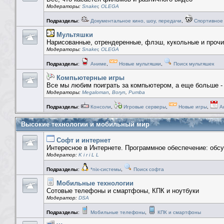
Модераторы:
Snaker
,
OLEGA
Подразделы
:
Документальное кино, шоу, передачи
,
Спортивное
Мультяшки
Нарисованные, отрендеренные, флэш, кукольные и проч
Модераторы:
Snaker
,
OLEGA
Подразделы
:
Аниме
,
Новые мультяшки
,
Поиск мультяшек
Компьютерные игры
Все мы любим поиграть за компьютером, а еще больше - 
Модераторы:
Megaloman
,
Boryn
,
Pumba
Подразделы
:
Консоли
,
Игровые серверы
,
Новые игры
,
А
Высокие технологии и мобильный мир
Софт и интернет
Интересное в Интернете. Программное обеспечение: обс
Модератор:
K i r i L L
Подразделы
:
*nix-системы
,
Поиск софта
Мобильные технологии
Сотовые телефоны и смартфоны, КПК и ноутбуки
Модератор:
DSA
Подразделы
:
Мобильные телефоны
,
КПК и смартфоны