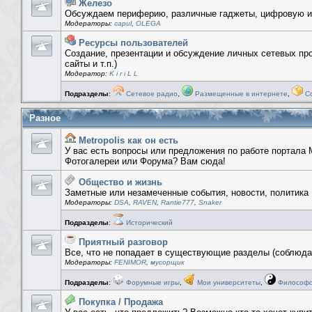
Железо
Обсуждаем периферию, различные гаджеты, цифровую и
Модераторы:
capul
,
OLEGA
Ресурсы пользователей
Создание, презентации и обсуждение личных сетевых проект
сайты и т.п.)
Модератор:
K i r i L L
Подразделы
:
Сетевое радио
,
Размещенные в интернете
,
Со
Разное
Metropolis как он есть
У вас есть вопросы или предложения по работе портала Me
Фотогалереи или Форума? Вам сюда!
Общество и жизнь
Заметные или незамеченные события, новости, политика
Модераторы:
DSA
,
RAVEN
,
Rantie777
,
Snaker
Подразделы
:
Исторический
Приятный разговор
Все, что не попадает в существующие разделы (соблюда
Модераторы:
FENIMOR
,
мусорщик
Подразделы
:
Форумные игры
,
Мои университеты
,
Философск
Покупка / Продажа