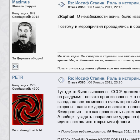
Maximus
Re: Иосиф Сталин. Роль в истории.
Житель форума
Ответ #359 :
06 Январь 2011, 22:16
Репутация: 842
2
Raphail
: О неизбежности войны было изве
Сообщений: 3018
Поэтому и мероприятия проводились в соо
Мы пока ждем. Мы смотрим и слушаем, мы запоминае
За Державу обидно!
врагов. Мы, по большей части, молчим, и только креп
Пока что – между этими зубами еще нет ничьей глотки.
PETR
Re: Иосиф Сталин. Роль в истории.
Ответ #360 :
06 Январь 2011, 23:30
Репутация: 276
Сообщений: 4600
Тут где-то было выложено - СССР должен б
на раздумья - но зато организованно + в 
запада на восток можно в очень короткий с
стороны - наши же дороги спасли от полно
бездорожью - это как сравнивать паркетни
А вобще - угадать направление удара на фр
идиоты оставляют открытыми фланги.
Wind draagt het licht
«
Последнее редактирование: 06 Январь 2011, 23:
i7 8700K 5Ггц/MSI Gaming M5/32Гб DDR 3333 cl 16/G