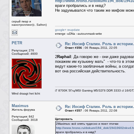
http://www.hrono.ru/dokum/194_dok/1941
враги пробрались и в нквд?
Не задумывался что таким же мифом может
серый пиар и
нанотроллинг(с. Safron)
google+ reupdate
emerge -uDNa --autounmask-write
PETR
Re: Иосиф Сталин. Роль в истории.
Ответ #356 :
06 Январь 2011, 22:05
Репутация: 276
Сообщений: 4600
2
Raphail
: Да говорю же - они даже радов
покажем им кузькину мать" - что-то в этом
ведут какие-то заоблачные войны, а солда
вот она российская действительность.
i7 8700K 5Ггц/MSI Gaming M5/32Гб DDR 3333 cl 16/G
Wind draagt het licht
Maximus
Re: Иосиф Сталин. Роль в истории.
Житель форума
Ответ #357 :
06 Январь 2011, 22:08
Репутация: 842
Цитировать
Сообщений: 3018
2Maximus: всё опять чудесно и поют птички
http://www.hrono.ru/dokum/194_dok/19410602nkvd.h
враги пробрались и в нквд?