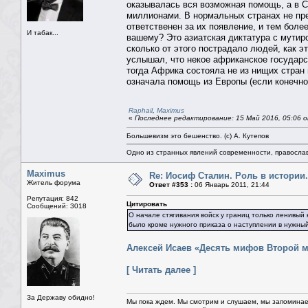
оказывалась вся возможная помощь, а в С
миллионами. В нормальных странах не пре
ответственен за их появление, и тем боле
И табак...
вашему? Это азиатская диктатура с мутир
сколько от этого пострадало людей, как э
услышал, что некое африканское государс
тогда Африка состояла не из нищих стран
означала помощь из Европы (если конечн
Raphail
,
Maximus
«
Последнее редактирование: 15 Май 2016, 05:06 о
Большевизм это бешенство. (с) А. Кутепов
Одно из странных явлений современности, правосла
Maximus
Re: Иосиф Сталин. Роль в истории.
Житель форума
Ответ #353 :
06 Январь 2011, 21:44
Репутация: 842
Цитировать
Сообщений: 3018
О начале стягивания войск у границ только ленивый
было кроме нужного приказа о наступлении в нужны
Алексей Исаев «Десять мифов Второй 
[ Читать далее ]
За Державу обидно!
Мы пока ждем. Мы смотрим и слушаем, мы запоминае