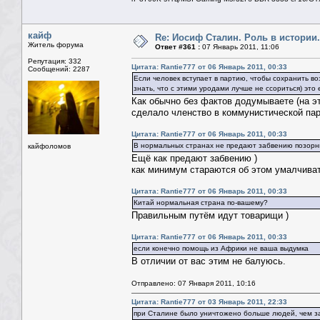
кайф
Re: Иосиф Сталин. Роль в истории.
Житель форума
Ответ #361 :
07 Январь 2011, 11:06
Репутация: 332
Цитата: Rantie777 от 06 Январь 2011, 00:33
Сообщений: 2287
Если человек вступает в партию, чтобы сохранить в
знать, что с этими уродами лучше не ссориться) это
Как обычно без фактов додумываете (на эт
сделало членство в коммунистической пар
Цитата: Rantie777 от 06 Январь 2011, 00:33
В нормальных странах не предают забвению позорны
кайфоломов
Ещё как предают забвению )
как минимум стараются об этом умалчиват
Цитата: Rantie777 от 06 Январь 2011, 00:33
Китай нормальная страна по-вашему?
Правильным путём идут товарищи )
Цитата: Rantie777 от 06 Январь 2011, 00:33
если конечно помощь из Африки не ваша выдумка
В отличии от вас этим не балуюсь.
Отправлено: 07 Января 2011, 10:16
Цитата: Rantie777 от 03 Январь 2011, 22:33
при Сталине было уничтожено больше людей, чем з