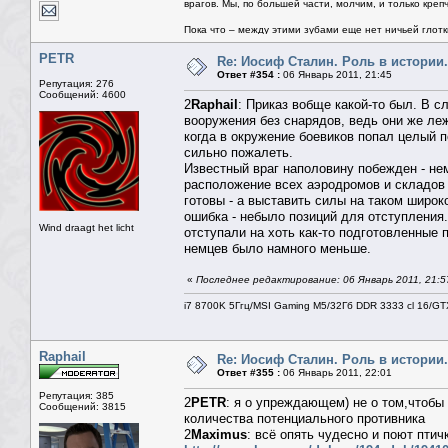
врагов. Мы, по большей части, молчим, и только креп
Пока что – между этими зубами еще нет ничьей глотки.
PETR
Re: Иосиф Сталин. Роль в истории.
Ответ #354 :
06 Январь 2011, 21:45
Репутация: 276
Сообщений: 4600
2
Raphail
: Приказ вобще какой-то был. В сл
вооружения без снарядов, ведь они же ле
когда в окружение боевиков попал целый 
сильно пожалеть.
Известный враг наполовину побежден - не
расположение всех аэродромов и складов -
готовы - а выставить силы на таком широк
ошибка - небыло позиций для отступления
Wind draagt het licht
отступали на хоть как-то подготовленные 
немцев было намного меньше.
«
Последнее редактирование: 06 Январь 2011, 21:
i7 8700K 5Ггц/MSI Gaming M5/32Гб DDR 3333 cl 16/G
Raphail
Re: Иосиф Сталин. Роль в истории.
Ответ #355 :
06 Январь 2011, 22:01
Репутация: 385
2
PETR
: я о упреждающем) не о том,чтобы 
Сообщений: 3815
количества потенциального противника
2
Maximus
: всё опять чудесно и поют птич