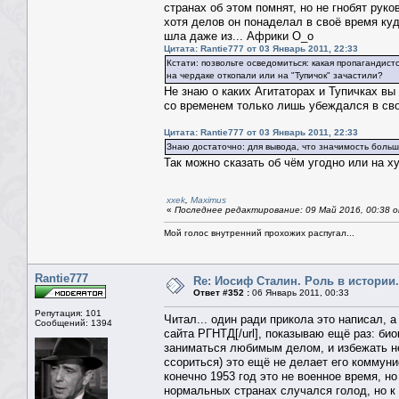
странах об этом помнят, но не гнобят руко
хотя делов он понаделал в своё время ку
шла даже из... Африки О_о
Цитата: Rantie777 от 03 Январь 2011, 22:33
Кстати: позвольте осведомиться: какая пропагандист
на чердаке откопали или на "Тупичок" зачастили?
Не знаю о каких Агитаторах и Тупичках вы
со временем только лишь убеждался в сво
Цитата: Rantie777 от 03 Январь 2011, 22:33
Знаю достаточно: для вывода, что значимость большо
Так можно сказать об чём угодно или на х
xxek
,
Maximus
«
Последнее редактирование: 09 Май 2016, 00:38 о
Мой голос внутренний прохожих распугал...
Rantie777
Re: Иосиф Сталин. Роль в истории.
Ответ #352 :
06 Январь 2011, 00:33
Репутация: 101
Читал... один ради прикола это написал, 
Сообщений: 1394
сайта РГНТД[/url], показываю ещё раз: био
заниматься любимым делом, и избежать не
ссориться) это ещё не делает его коммуни
конечно 1953 год это не военное время, н
нормальных странах случался голод, но к