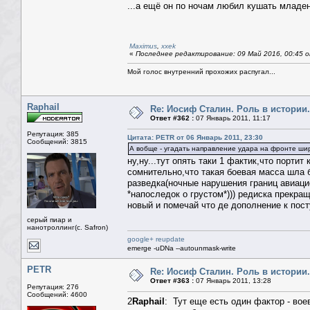
...а ещё он по ночам любил кушать младен
Maximus
,
xxek
«
Последнее редактирование: 09 Май 2016, 00:45 о
Мой голос внутренний прохожих распугал...
Raphail
Re: Иосиф Сталин. Роль в истории.
Ответ #362 :
07 Январь 2011, 11:17
Репутация: 385
Цитата: PETR от 06 Январь 2011, 23:30
Сообщений: 3815
А вобще - угадать направление удара на фронте шир
ну,ну...тут опять таки 1 фактик,что порти
сомнительно,что такая боевая масса шла б
разведка(ночные нарушения границ авиацие
*напоследок о грустом*))) редиска прекр
новый и помечай что де дополнение к пост
серый пиар и
нанотроллинг(с. Safron)
google+ reupdate
emerge -uDNa --autounmask-write
PETR
Re: Иосиф Сталин. Роль в истории.
Ответ #363 :
07 Январь 2011, 13:28
Репутация: 276
Сообщений: 4600
2
Raphail
: Тут еще есть один фактор - вое