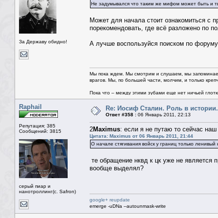
Не задумывался что таким же мифом может быть и т
Может для начала стоит ознакомиться с п
порекомендовать, где всё разложено по по
За Державу обидно!
А лучше воспользуйся поиском по форуму.
Мы пока ждем. Мы смотрим и слушаем, мы запоминае
врагов. Мы, по большей части, молчим, и только креп
Пока что – между этими зубами еще нет ничьей глотки.
Raphail
Re: Иосиф Сталин. Роль в истории.
Ответ #358 :
06 Январь 2011, 22:13
Репутация: 385
2
Maximus
: если я не путаю то сейчас наш
Сообщений: 3815
Цитата: Maximus от 06 Январь 2011, 21:44
О начале стягивания войск у границ только ленивы
те обращение нквд к цк уже не является 
вообще выделял?
серый пиар и
нанотроллинг(с. Safron)
google+ reupdate
emerge -uDNa --autounmask-write