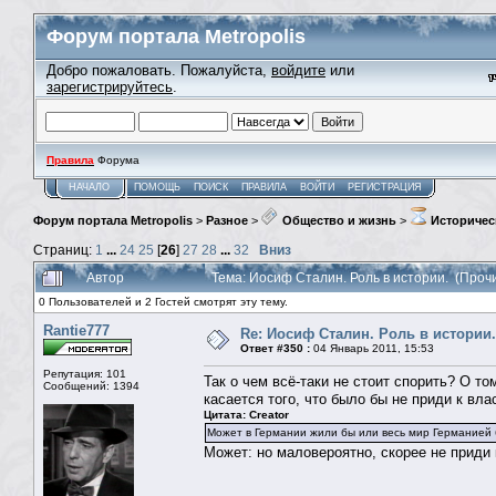
Форум портала Metropolis
Добро пожаловать. Пожалуйста,
войдите
или
зарегистрируйтесь
.
Правила
Форума
НАЧАЛО
ПОМОЩЬ
ПОИСК
ПРАВИЛА
ВОЙТИ
РЕГИСТРАЦИЯ
Форум портала Metropolis
>
Разное
>
Общество и жизнь
>
Историчес
Страниц:
1
...
24
25
[
26
]
27
28
...
32
Вниз
Автор
Тема: Иосиф Сталин. Роль в истории. (Проч
0 Пользователей и 2 Гостей смотрят эту тему.
Rantie777
Re: Иосиф Сталин. Роль в истории.
Ответ #350 :
04 Январь 2011, 15:53
Репутация: 101
Так о чем всё-таки не стоит спорить? О то
Сообщений: 1394
касается того, что было бы не приди к вл
Цитата: Creator
Может в Германии жили бы или весь мир Германией б
Может: но маловероятно, скорее не приди 