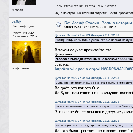
Большевизм это бешенство. (с) А. Кутепов
И табак...
Одно из странных явлений современности, правосла
кайф
Re: Иосиф Сталин. Роль в истории.
Житель форума
Ответ #351 :
05 Январь 2011, 18:36
Репутация: 332
Цитата: Rantie777 от 03 Январь 2011, 22:33
Сообщений: 2287
2кайф: Видимо читать я умею, всё-же несколько лучш
В таком случае прочитайте это:
Цитировать
"Королёв был единственным человеком в СССР ко
ссылка:
кайфоломов
http://ru.wikipedia.org/wiki/%
Цитата: Rantie777 от 03 Январь 2011, 22:33
Быть членом партии ещё не значит быть коммунист
Во даёт, это как это О_о
Да будет вам известно в коммунистической
Цитата: Rantie777 от 03 Январь 2011, 22:33
он пытался выжить и заниматься при этом любимым д
Это всё не более чем ваши досужие домыс
Цитата: Rantie777 от 03 Январь 2011, 22:33
что в нормальном государстве: люди не дохнут от 
Да, это была трагедия, но в каких таких "