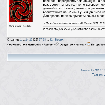
пришлось перебросить всю авиацию на вос
разумеется только те, что по договору п
дивизий - так сказать демонстрация воен
бронетехника на 22 июня у немцев была не
Для сравнения чтоб привести войска в пос
«
Последнее редактирование: 07 Январь 2011, 13:
Wind draagt het licht
i7 8700K 5Ггц/MSI Gaming M5/32Гб DDR 3333 cl 16/G
Страниц:
1
...
24
25
[
26
]
27
28
...
32
Вверх
Форум портала Metropolis
>
Разное
>
Общество и жизнь
>
Историчес
Powered by SMF 1.1.
Text onl