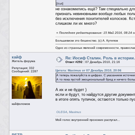
[/cut]
не ознакомились ещё? Там специально для
признать невиновными вообще любых полити
без исключения похитителей колосков. Кст
слишком ли их много?
«
Последнее редактирование: 15 Май 2016, 08:24 о
Большевизм это бешенство. (с) А. Кутепов
Одно из странных явлений современности, правосла
кайф
Re: Иосиф Сталин. Роль в истории.
Житель форума
Ответ #292 :
07 Декабрь 2010, 21:16
Репутация: 332
Цитата: Maximus от 07 Декабрь 2010, 20:06
Сообщений: 2287
А теперь пожалуйста в цифрах. С указанием источни
А то пока пустой эмоциональный бред и ничего боль
А их и не будет )
если и будут, то найдутся другие докуме
в итоге опять тупичок, остаются только п
кайфоломов
OLEGA
,
Maximus
Мой голос внутренний прохожих распугал...