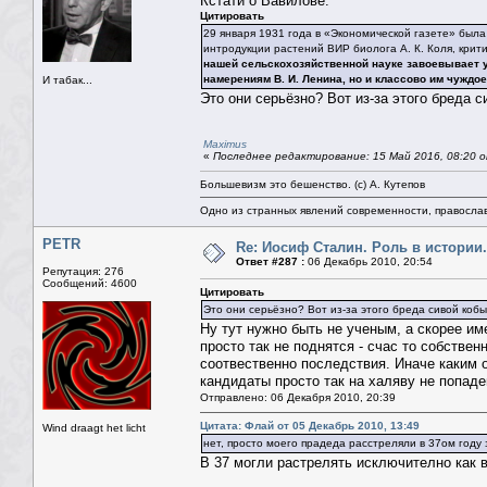
Кстати о Вавилове:
Цитировать
29 января 1931 года в «Экономической газете» был
интродукции растений ВИР биолога А. К. Коля, крит
нашей сельскохозяйственной науке завоевывает у
намерениям В. И. Ленина, но и классово им чуждо
И табак...
Это они серьёзно? Вот из-за этого бреда 
Maximus
«
Последнее редактирование: 15 Май 2016, 08:20 о
Большевизм это бешенство. (с) А. Кутепов
Одно из странных явлений современности, правосла
PETR
Re: Иосиф Сталин. Роль в истории.
Ответ #287 :
06 Декабрь 2010, 20:54
Репутация: 276
Сообщений: 4600
Цитировать
Это они серьёзно? Вот из-за этого бреда сивой кобы
Ну тут нужно быть не ученым, а скорее им
просто так не поднятся - счас то собствен
соотвественно последствия. Иначе каким о
кандидаты просто так на халяву не попаде
Отправлено: 06 Декабря 2010, 20:39
Цитата: Флай от 05 Декабрь 2010, 13:49
Wind draagt het licht
нет, просто моего прадеда расстреляли в 37ом году 
В 37 могли растрелять исключително как 