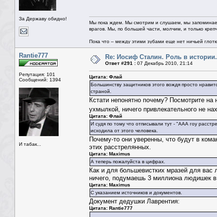
За Державу обидно!
Мы пока ждем. Мы смотрим и слушаем, мы запоминае
врагов. Мы, по большей части, молчим, и только креп
Пока что – между этими зубами еще нет ничьей глотки.
Rantie777
Re: Иосиф Сталин. Роль в истории.
Ответ #291 :
07 Декабрь 2010, 21:14
Репутация: 101
Цитата: Флай
Сообщений: 1394
Большинству защитников этого вождя просто нравит
страной.
Кстати непонятно почему? Посмотрите на н
ухмылкой, ничего привлекательного не на
Цитата: Флай
И судя по тому что отписывали тут - "ААА гоу расст
исходила от этого человека.
Почему-то они уверенны, что будут в коман
И табак...
этих расстрелянных.
Цитата: Maximus
А теперь пожалуйста в цифрах.
Как и для большевистких мразей для вас л
ничего, подумаешь 3 миллиона людишек в 
Цитата: Maximus
С указанием источников и документов.
Документ дедушки Лаврентия:
Цитата: Rantie777