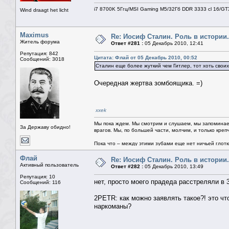
i7 8700K 5Ггц/MSI Gaming M5/32Гб DDR 3333 cl 16/G
Wind draagt het licht
Maximus
Re: Иосиф Сталин. Роль в истории.
Житель форума
Ответ #281 :
05 Декабрь 2010, 12:41
Репутация: 842
Цитата: Флай от 05 Декабрь 2010, 00:52
Сообщений: 3018
Cталин еще более жуткий чем Гитлер, тот хоть своих
Очередная жертва зомбоящика. =)
xxek
Мы пока ждем. Мы смотрим и слушаем, мы запоминае
За Державу обидно!
врагов. Мы, по большей части, молчим, и только креп
Пока что – между этими зубами еще нет ничьей глотки.
Флай
Re: Иосиф Сталин. Роль в истории.
Активный пользователь
Ответ #282 :
05 Декабрь 2010, 13:49
Репутация: 10
нет, просто моего прадеда расстреляли в 
Сообщений: 116
2PETR: как можно заявлять такое?! это чт
наркоманы?