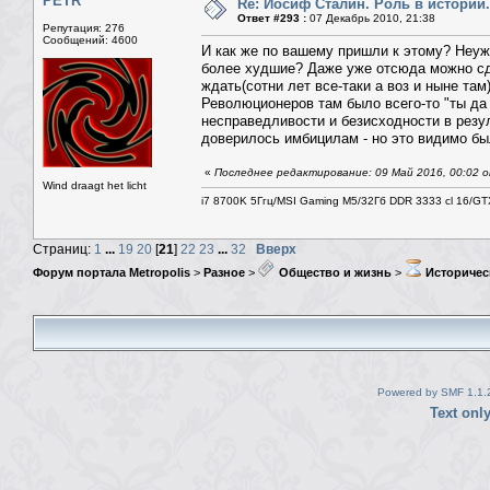
PETR
Re: Иосиф Сталин. Роль в истории.
Ответ #293 :
07 Декабрь 2010, 21:38
Репутация: 276
Сообщений: 4600
И как же по вашему пришли к этому? Неу
более худшие? Даже уже отсюда можно сде
ждать(сотни лет все-таки а воз и ныне там
Революционеров там было всего-то "ты да 
несправедливости и безисходности в резу
доверилось имбицилам - но это видимо бы
«
Последнее редактирование: 09 Май 2016, 00:02 о
Wind draagt het licht
i7 8700K 5Ггц/MSI Gaming M5/32Гб DDR 3333 cl 16/G
Страниц:
1
...
19
20
[
21
]
22
23
...
32
Вверх
Форум портала Metropolis
>
Разное
>
Общество и жизнь
>
Историчес
Powered by SMF 1.1.
Text onl