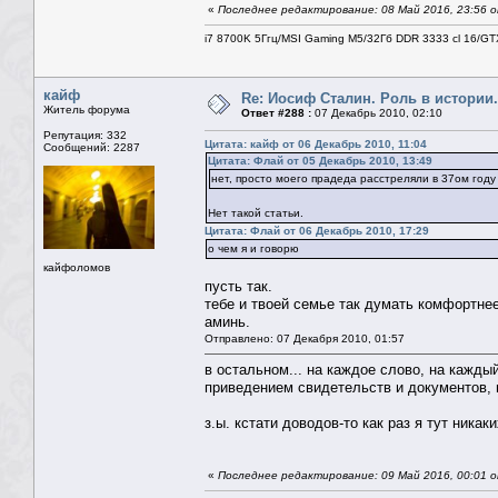
«
Последнее редактирование: 08 Май 2016, 23:56 о
i7 8700K 5Ггц/MSI Gaming M5/32Гб DDR 3333 cl 16/G
кайф
Re: Иосиф Сталин. Роль в истории.
Житель форума
Ответ #288 :
07 Декабрь 2010, 02:10
Репутация: 332
Цитата: кайф от 06 Декабрь 2010, 11:04
Сообщений: 2287
Цитата: Флай от 05 Декабрь 2010, 13:49
нет, просто моего прадеда расстреляли в 37ом году
Нет такой статьи.
Цитата: Флай от 06 Декабрь 2010, 17:29
о чем я и говорю
кайфоломов
пусть так.
тебе и твоей семье так думать комфортне
аминь.
Отправлено: 07 Декабря 2010, 01:57
в остальном... на каждое слово, на кажды
приведением свидетельств и документов, п
з.ы. кстати доводов-то как раз я тут никак
«
Последнее редактирование: 09 Май 2016, 00:01 о