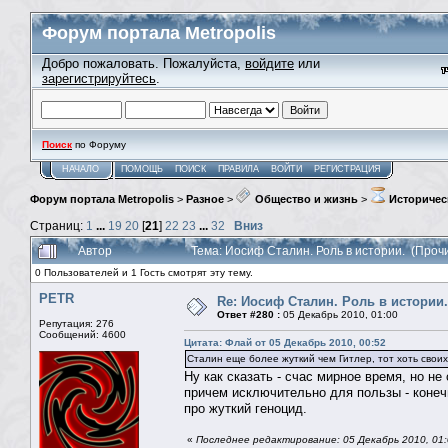
Форум портала Metropolis
Добро пожаловать. Пожалуйста,
войдите
или
зарегистрируйтесь
.
Поиск
по Форуму
НАЧАЛО
ПОМОЩЬ
ПОИСК
ПРАВИЛА
ВОЙТИ
РЕГИСТРАЦИЯ
Форум портала Metropolis
>
Разное
>
Общество и жизнь
>
Историчес
Страниц:
1
...
19
20
[
21
]
22
23
...
32
Вниз
Автор
Тема: Иосиф Сталин. Роль в истории. (Проч
0 Пользователей и 1 Гость смотрят эту тему.
PETR
Re: Иосиф Сталин. Роль в истории.
Ответ #280 :
05 Декабрь 2010, 01:00
Репутация: 276
Сообщений: 4600
Цитата: Флай от 05 Декабрь 2010, 00:52
Cталин еще более жуткий чем Гитлер, тот хоть своих
Ну как сказать - счас мирное время, но не
причем исключительно для пользы - конечн
про жуткий геноцид.
«
Последнее редактирование: 05 Декабрь 2010, 01