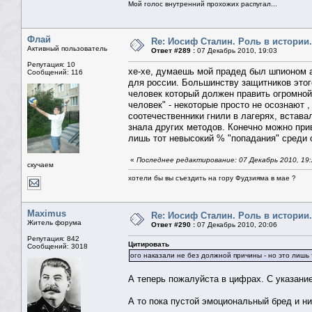
Мой голос внутренний прохожих распугал...
Флай
Re: Иосиф Сталин. Роль в истории.
Активный пользователь
Ответ #289 :
07 Декабрь 2010, 19:03
Репутация: 10
хе-хе, думаешь мой прадед был шпионом а
Сообщений: 116
для россии. Большинству защитников этог
человек который должен править огромной 
человек" - некоторые просто не осознают 
соотечественники гнили в лагерях, вставал
знала других методов. Конечно можно прив
лишь тот невысокий % "попадания" среди 
«
Последнее редактирование: 07 Декабрь 2010, 19
скучаем
хотели бы вы съездить на гору Фудзияма в мае ?
Maximus
Re: Иосиф Сталин. Роль в истории.
Житель форума
Ответ #290 :
07 Декабрь 2010, 20:06
Репутация: 842
Цитировать
Сообщений: 3018
ого наказали не без должной причины - но это лишь
А теперь пожалуйста в цифрах. С указани
А то пока пустой эмоциональный бред и н