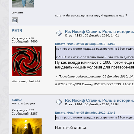
скучаем
хотели бы вы съездить на гору Фудзияма в мае ?
PETR
Re: Иосиф Сталин. Роль в истории.
Ответ #283 :
05 Декабрь 2010, 14:01
Репутация: 276
Сообщений: 4600
Цитата: Флай от 05 Декабрь 2010, 13:49
нет, просто моего прадеда расстреляли в 37ом году 
2PETR: как можно заявлять такое?! это что за дикос
Ну как всегда начинают с 1000 потом еще 
наидеальнийшие условия для претворения 
«
Последнее редактирование: 05 Декабрь 2010, 14
Wind draagt het licht
i7 8700K 5Ггц/MSI Gaming M5/32Гб DDR 3333 cl 16/G
кайф
Re: Иосиф Сталин. Роль в истории.
Житель форума
Ответ #284 :
06 Декабрь 2010, 11:04
Репутация: 332
Цитата: Флай от 05 Декабрь 2010, 13:49
Сообщений: 2287
нет, просто моего прадеда расстреляли в 37ом году 
Нет такой статьи.