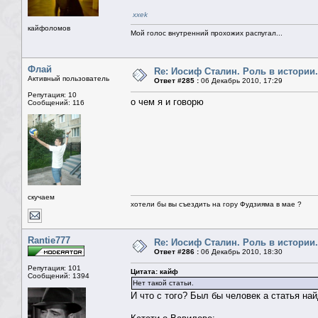
xxek
кайфоломов
Мой голос внутренний прохожих распугал...
Флай
Re: Иосиф Сталин. Роль в истории.
Активный пользователь
Ответ #285 :
06 Декабрь 2010, 17:29
Репутация: 10
о чем я и говорю
Сообщений: 116
скучаем
хотели бы вы съездить на гору Фудзияма в мае ?
Rantie777
Re: Иосиф Сталин. Роль в истории.
Ответ #286 :
06 Декабрь 2010, 18:30
Репутация: 101
Цитата: кайф
Сообщений: 1394
Нет такой статьи.
И что с того? Был бы человек а статья най