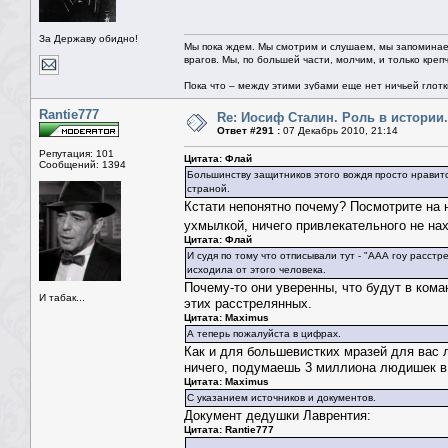
За Державу обидно!
Мы пока ждем. Мы смотрим и слушаем, мы запоминае
врагов. Мы, по большей части, молчим, и только креп
Пока что – между этими зубами еще нет ничьей глотки.
Rantie777
Re: Иосиф Сталин. Роль в истории.
Ответ #291 :
07 Декабрь 2010, 21:14
Репутация: 101
Цитата: Флай
Сообщений: 1394
Большинству защитников этого вождя просто нравит
страной.
Кстати непонятно почему? Посмотрите на н
ухмылкой, ничего привлекательного не на
Цитата: Флай
И судя по тому что отписывали тут - "ААА гоу расст
исходила от этого человека.
Почему-то они уверенны, что будут в коман
И табак...
этих расстрелянных.
Цитата: Maximus
А теперь пожалуйста в цифрах.
Как и для большевистких мразей для вас л
ничего, подумаешь 3 миллиона людишек в 
Цитата: Maximus
С указанием источников и документов.
Документ дедушки Лаврентия:
Цитата: Rantie777