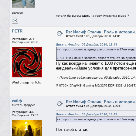
скучаем
хотели бы вы съездить на гору Фудзияма в мае ?
PETR
Re: Иосиф Сталин. Роль в истории.
Ответ #283 :
05 Декабрь 2010, 14:01
Репутация: 276
Сообщений: 4600
Цитата: Флай от 05 Декабрь 2010, 13:49
нет, просто моего прадеда расстреляли в 37ом году 
2PETR: как можно заявлять такое?! это что за дикос
Ну как всегда начинают с 1000 потом еще 
наидеальнийшие условия для претворения 
«
Последнее редактирование: 05 Декабрь 2010, 14
Wind draagt het licht
i7 8700K 5Ггц/MSI Gaming M5/32Гб DDR 3333 cl 16/G
кайф
Re: Иосиф Сталин. Роль в истории.
Житель форума
Ответ #284 :
06 Декабрь 2010, 11:04
Репутация: 332
Цитата: Флай от 05 Декабрь 2010, 13:49
Сообщений: 2287
нет, просто моего прадеда расстреляли в 37ом году 
Нет такой статьи.