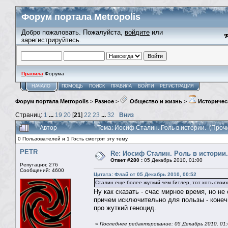
Форум портала Metropolis
Добро пожаловать. Пожалуйста,
войдите
или
зарегистрируйтесь
.
Правила
Форума
НАЧАЛО
ПОМОЩЬ
ПОИСК
ПРАВИЛА
ВОЙТИ
РЕГИСТРАЦИЯ
Форум портала Metropolis
>
Разное
>
Общество и жизнь
>
Историчес
Страниц:
1
...
19
20
[
21
]
22
23
...
32
Вниз
Автор
Тема: Иосиф Сталин. Роль в истории. (Проч
0 Пользователей и 1 Гость смотрят эту тему.
PETR
Re: Иосиф Сталин. Роль в истории.
Ответ #280 :
05 Декабрь 2010, 01:00
Репутация: 276
Сообщений: 4600
Цитата: Флай от 05 Декабрь 2010, 00:52
Cталин еще более жуткий чем Гитлер, тот хоть своих
Ну как сказать - счас мирное время, но не
причем исключительно для пользы - конечн
про жуткий геноцид.
«
Последнее редактирование: 05 Декабрь 2010, 01