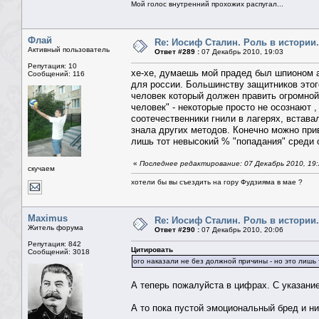
Мой голос внутренний прохожих распугал...
Флай
Re: Иосиф Сталин. Роль в истории.
Активный пользователь
Ответ #289 :
07 Декабрь 2010, 19:03
Репутация: 10
хе-хе, думаешь мой прадед был шпионом а
Сообщений: 116
для россии. Большинству защитников этог
человек который должен править огромной 
человек" - некоторые просто не осознают 
соотечественники гнили в лагерях, вставал
знала других методов. Конечно можно прив
лишь тот невысокий % "попадания" среди 
«
Последнее редактирование: 07 Декабрь 2010, 19
скучаем
хотели бы вы съездить на гору Фудзияма в мае ?
Maximus
Re: Иосиф Сталин. Роль в истории.
Житель форума
Ответ #290 :
07 Декабрь 2010, 20:06
Репутация: 842
Цитировать
Сообщений: 3018
ого наказали не без должной причины - но это лишь
А теперь пожалуйста в цифрах. С указани
А то пока пустой эмоциональный бред и н