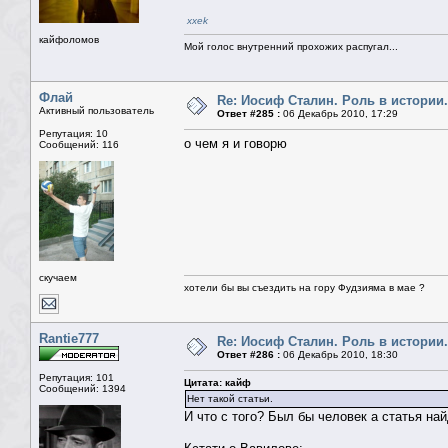
xxek
кайфоломов
Мой голос внутренний прохожих распугал...
Флай
Re: Иосиф Сталин. Роль в истории.
Активный пользователь
Ответ #285 :
06 Декабрь 2010, 17:29
Репутация: 10
о чем я и говорю
Сообщений: 116
скучаем
хотели бы вы съездить на гору Фудзияма в мае ?
Rantie777
Re: Иосиф Сталин. Роль в истории.
Ответ #286 :
06 Декабрь 2010, 18:30
Репутация: 101
Цитата: кайф
Сообщений: 1394
Нет такой статьи.
И что с того? Был бы человек а статья най