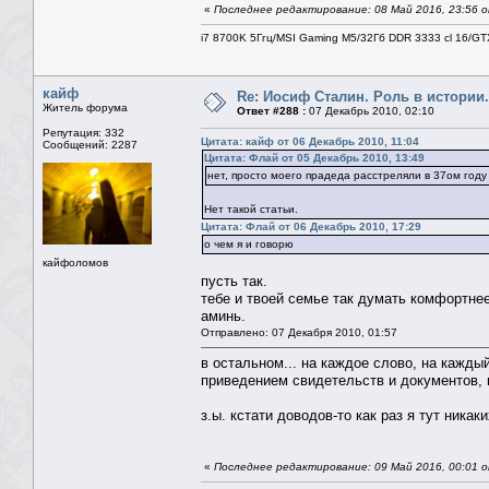
«
Последнее редактирование: 08 Май 2016, 23:56 о
i7 8700K 5Ггц/MSI Gaming M5/32Гб DDR 3333 cl 16/G
кайф
Re: Иосиф Сталин. Роль в истории.
Житель форума
Ответ #288 :
07 Декабрь 2010, 02:10
Репутация: 332
Цитата: кайф от 06 Декабрь 2010, 11:04
Сообщений: 2287
Цитата: Флай от 05 Декабрь 2010, 13:49
нет, просто моего прадеда расстреляли в 37ом году
Нет такой статьи.
Цитата: Флай от 06 Декабрь 2010, 17:29
о чем я и говорю
кайфоломов
пусть так.
тебе и твоей семье так думать комфортне
аминь.
Отправлено: 07 Декабря 2010, 01:57
в остальном... на каждое слово, на кажды
приведением свидетельств и документов, п
з.ы. кстати доводов-то как раз я тут никак
«
Последнее редактирование: 09 Май 2016, 00:01 о