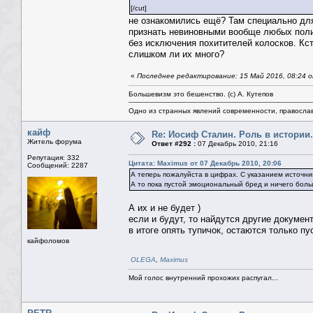
[/cut]
не ознакомились ещё? Там специально для
признать невиновными вообще любых полити
без исключения похитителей колосков. Кст
слишком ли их много?
«
Последнее редактирование: 15 Май 2016, 08:24 о
Большевизм это бешенство. (с) А. Кутепов
Одно из странных явлений современности, правосла
кайф
Re: Иосиф Сталин. Роль в истории.
Житель форума
Ответ #292 :
07 Декабрь 2010, 21:16
Репутация: 332
Цитата: Maximus от 07 Декабрь 2010, 20:06
Сообщений: 2287
А теперь пожалуйста в цифрах. С указанием источни
А то пока пустой эмоциональный бред и ничего боль
А их и не будет )
если и будут, то найдутся другие докуме
в итоге опять тупичок, остаются только п
кайфоломов
OLEGA
,
Maximus
Мой голос внутренний прохожих распугал...