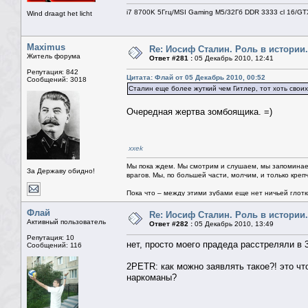
i7 8700K 5Ггц/MSI Gaming M5/32Гб DDR 3333 cl 16/G
Wind draagt het licht
Maximus
Re: Иосиф Сталин. Роль в истории.
Житель форума
Ответ #281 :
05 Декабрь 2010, 12:41
Репутация: 842
Цитата: Флай от 05 Декабрь 2010, 00:52
Сообщений: 3018
Cталин еще более жуткий чем Гитлер, тот хоть своих
Очередная жертва зомбоящика. =)
xxek
Мы пока ждем. Мы смотрим и слушаем, мы запоминае
За Державу обидно!
врагов. Мы, по большей части, молчим, и только креп
Пока что – между этими зубами еще нет ничьей глотки.
Флай
Re: Иосиф Сталин. Роль в истории.
Активный пользователь
Ответ #282 :
05 Декабрь 2010, 13:49
Репутация: 10
нет, просто моего прадеда расстреляли в 
Сообщений: 116
2PETR: как можно заявлять такое?! это чт
наркоманы?