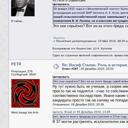
Кстати о Вавилове:
Цитировать
29 января 1931 года в «Экономической газете» был
интродукции растений ВИР биолога А. К. Коля, крит
нашей сельскохозяйственной науке завоевывает у
намерениям В. И. Ленина, но и классово им чуждо
И табак...
Это они серьёзно? Вот из-за этого бреда 
Maximus
«
Последнее редактирование: 15 Май 2016, 08:20 о
Большевизм это бешенство. (с) А. Кутепов
Одно из странных явлений современности, правосла
PETR
Re: Иосиф Сталин. Роль в истории.
Ответ #287 :
06 Декабрь 2010, 20:54
Репутация: 276
Сообщений: 4600
Цитировать
Это они серьёзно? Вот из-за этого бреда сивой кобы
Ну тут нужно быть не ученым, а скорее им
просто так не поднятся - счас то собствен
соотвественно последствия. Иначе каким о
кандидаты просто так на халяву не попаде
Отправлено: 06 Декабря 2010, 20:39
Цитата: Флай от 05 Декабрь 2010, 13:49
Wind draagt het licht
нет, просто моего прадеда расстреляли в 37ом году 
В 37 могли растрелять исключително как 