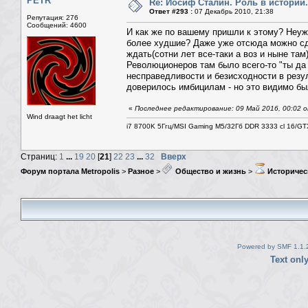
PETR
Re: Иосиф Сталин. Роль в истории.
Ответ #293 :
07 Декабрь 2010, 21:38
Репутация: 276
Сообщений: 4600
И как же по вашему пришли к этому? Неу
более худшие? Даже уже отсюда можно сде
ждать(сотни лет все-таки а воз и ныне там
Революционеров там было всего-то "ты да 
несправедливости и безисходности в резу
доверилось имбицилам - но это видимо бы
«
Последнее редактирование: 09 Май 2016, 00:02 о
Wind draagt het licht
i7 8700K 5Ггц/MSI Gaming M5/32Гб DDR 3333 cl 16/G
Страниц:
1
...
19
20
[
21
]
22
23
...
32
Вверх
Форум портала Metropolis
>
Разное
>
Общество и жизнь
>
Историчес
Powered by SMF 1.1.
Text onl