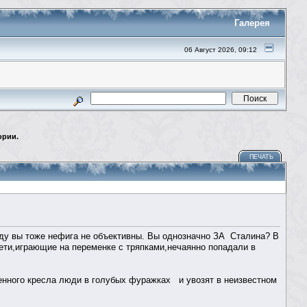
Галерея
06 Август 2026, 09:12
ории.
ПЕЧАТЬ
аду вы тоже нефига не объективны. Вы однозначно ЗА Сталина? В
ети,играющие на переменке с тряпками,нечаянно попадали в
енного кресла люди в голубых фуражках и увозят в неизвестном