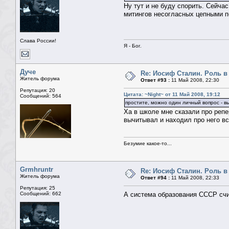
Ну тут и не буду спорить. Сейч
митингов несогласных цепными п
Слава России!
Я - Бог.
Дуче
Re: Иосиф Сталин. Роль в
Житель форума
Ответ #93 :
11 Май 2008, 22:30
Репутация: 20
Цитата: ~Night~ от 11 Май 2008, 19:12
Сообщений: 564
простите, можно один личный вопрос - в
Ха в школе мне сказали про репе
вычитывал и находил про него вс
Безумие какое-то...
Grmhruntr
Re: Иосиф Сталин. Роль в
Житель форума
Ответ #94 :
11 Май 2008, 22:33
Репутация: 25
Сообщений: 662
А система образования СССР сч