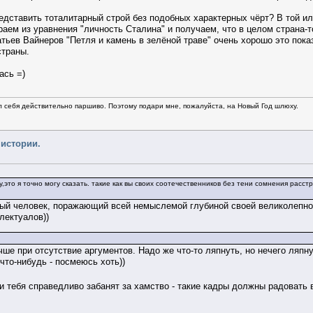
дставить тоталитарный строй без подобных характерных чёрт? В той ил
раем из уравнения "личность Сталина" и получаем, что в целом страна-то
тьев Вайнеров "Петля и камень в зелёной траве" очень хорошо это пока
страны.
ась =)
л себя действительно паршиво. Поэтому подари мне, пожалуйста, на Новый Год шлюху.
 истории.
ду,это я точно могу сказать. такие как вы своих соотечественников без тени сомнения рас
ый человек, поражающий всей немыслемой глубиной своей великолепной
лектуалов))
ше при отсутствие аргументов. Надо же что-то ляпнуть, но нечего ляпну
что-нибудь - посмеюсь хоть))
если тебя справедливо забанят за хамство - такие кадры должны радова