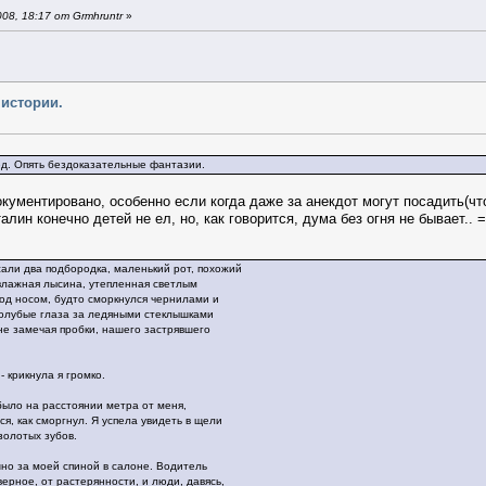
8, 18:17 от Grmhruntr
»
 истории.
ед. Опять бездоказательные фантазии.
кументировано, особенно если когда даже за анекдот могут посадить(что
лин конечно детей не ел, но, как говорится, дума без огня не бывает.. =
али два подбородка, маленький рот, похожий
 влажная лысина, утепленная светлым
под носом, будто сморкнулся чернилами и
голубые глаза за ледяными стеклышками
не замечая пробки, нашего застрявшего
- крикнула я громко.
 было на расстоянии метра от меня,
я, как сморгнул. Я успела увидеть в щели
золотых зубов.
шно за моей спиной в салоне. Водитель
ерное, от растерянности, и люди, давясь,