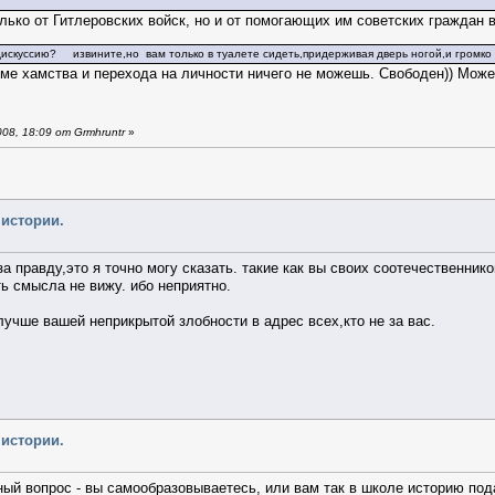
лько от Гитлеровских войск, но и от помогающих им советских граждан 
искуссию? извините,но вам только в туалете сидеть,придерживая дверь ногой,и громко к
оме хамства и перехода на личности ничего не можешь. Свободен)) Може
8, 18:09 от Grmhruntr
»
 истории.
за правду,это я точно могу сказать. такие как вы своих соотечественни
ь смысла не вижу. ибо неприятно.
учше вашей неприкрытой злобности в адрес всех,кто не за вас.
 истории.
ый вопрос - вы самообразовываетесь, или вам так в школе историю под