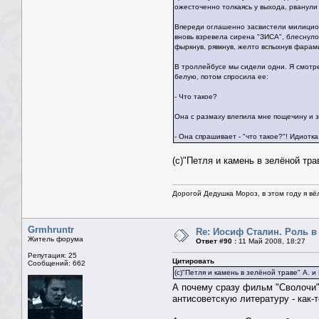
ожесточенно толкаясь у выхода, рванули 
Впереди оглашенно засвистели милицио
вновь взревела сирена "ЗИСА", блеснуло
фыркнув, рявкнув, желто вспыхнув фарами
В троллейбусе мы сидели одни. Я смот
белую, потом спросила ее:
- Что такое?
Она с размаху влепила мне пощечину и з
- Она спрашивает - "что такое?"! Идиотка
(с)"Петля и камень в зелёной тра
Дорогой Дедушка Мороз, в этом году я вё
Grmhruntr
Re: Иосиф Сталин. Роль в
Житель форума
Ответ #90 :
11 Май 2008, 18:27
Репутация: 25
Цитировать
Сообщений: 662
(с)"Петля и камень в зелёной траве" А. и
А почему сразу фильм "Сволочи"
антисоветскую литературу - как-т