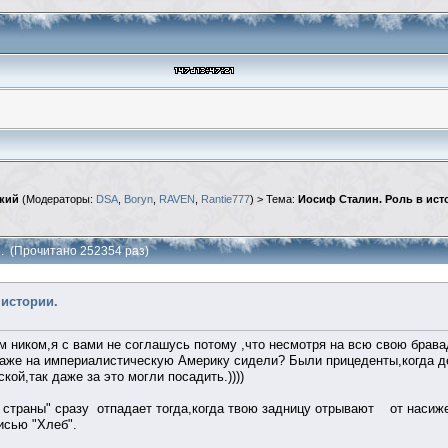
кий
(Модераторы:
DSA
,
Boryn
,
RAVEN
,
Rantie777
) > Тема:
Иосиф Сталин. Роль в ист
и. (Прочитано 252354 раз)
 истории.
 ником,я с вами не соглашусь потому ,что несмотря на всю свою брав
наже на империалистическую Америку сидели? Были прицеденты,когда д
ой,так даже за это могли посадить.))))
 страны" сразу отпадает тогда,когда твою задницу отрывают от насиж
исью "Хлеб".