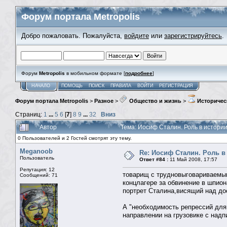
Форум портала Metropolis
Добро пожаловать. Пожалуйста,
войдите
или
зарегистрируйтесь
.
Форум
Metropolis
в мобильном формате [
подробнее
]
НАЧАЛО
ПОМОЩЬ
ПОИСК
ПРАВИЛА
ВОЙТИ
РЕГИСТРАЦИЯ
Форум портала Metropolis
>
Разное
>
Общество и жизнь
>
Историчес
Страниц:
1
...
5
6
[
7
]
8
9
...
32
Вниз
Автор
Тема: Иосиф Сталин. Роль в истори
0 Пользователей и 2 Гостей смотрят эту тему.
Meganoob
Re: Иосиф Сталин. Роль в
Пользователь
Ответ #84 :
11 Май 2008, 17:57
Репутация: 12
товарищ с трудновыговариваемым
Сообщений: 71
концлагере за обвинение в шпио
портрет Сталина,висящий над доск
А "необходимость репрессий для
направлении на грузовике с надп