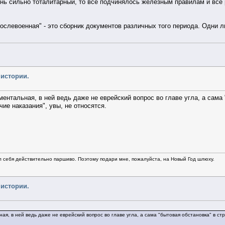
ень сильно тоталитарный, то все подчинялось железным правилам и все
послевоенная" - это сборник документов различных того периода. Одни л
 истории.
ументальная, в ней ведь даже не еврейский вопрос во главе угла, а сама
чие наказания", увы, не относятся.
л себя действительно паршиво. Поэтому подари мне, пожалуйста, на Новый Год шлюху.
 истории.
ная, в ней ведь даже не еврейский вопрос во главе угла, а сама "бытовая обстановка" в ст