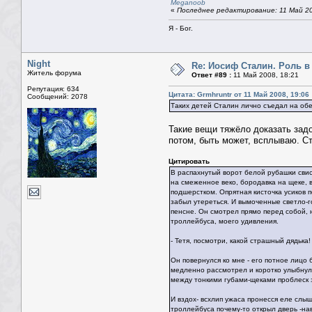
Meganoob
«
Последнее редактирование: 11 Май 200
Я - Бог.
Night
Re: Иосиф Сталин. Роль в
Житель форума
Ответ #89 :
11 Май 2008, 18:21
Репутация: 634
Цитата: Grmhruntr от 11 Май 2008, 19:06
Сообщений: 2078
Таких детей Сталин лично съедал на об
Такие вещи тяжёло доказать задо
потом, быть может, всплываю. Ста
Цитировать
В распахнутый ворот белой рубашки свис
на смеженное веко, бородавка на щеке,
подшерстком. Опрятная кисточка усиков 
забыл утереться. И вымоченные светло-
пенсне. Он смотрел прямо перед собой, 
троллейбуса, моего удивления.
- Тетя, посмотри, какой страшный дядька! 
Он повернулся ко мне - его потное лицо
медленно рассмотрел и коротко улыбнулс
между тонкими губами-щеками проблеск 
И вздох- всхлип ужаса пронесся еле слы
троллейбуса почему-то открыл дверь -нав