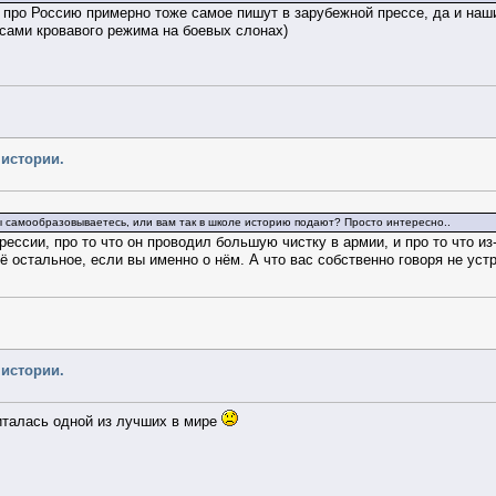
ас про Россию примерно тоже самое пишут в зарубежной прессе, да и н
сами кровавого режима на боевых слонах)
 истории.
ы самообразовываетесь, или вам так в школе историю подают? Просто интересно..
рессии, про то что он проводил большую чистку в армии, и про то что и
ё остальное, если вы именно о нём. А что вас собственно говоря не уст
 истории.
италась одной из лучших в мире