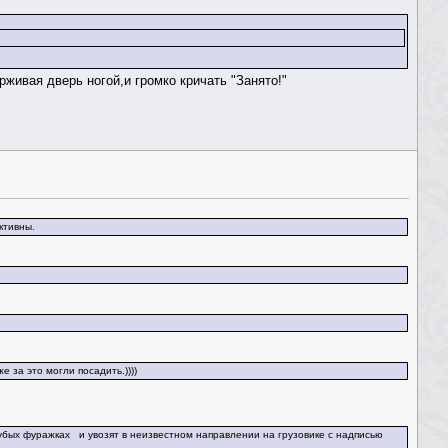
живая дверь ногой,и громко кричать "Занято!"
ктивны.
 за это могли посадить.))))
убых фуражках и увозят в неизвестном направлении на грузовике с надписью