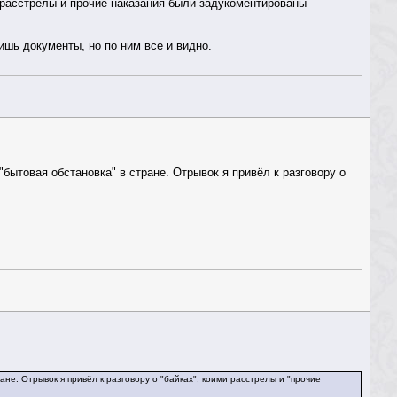
 расстрелы и прочие наказания были задукоментированы
ишь документы, но по ним все и видно.
 "бытовая обстановка" в стране. Отрывок я привёл к разговору о
ране. Отрывок я привёл к разговору о "байках", коими расстрелы и "прочие