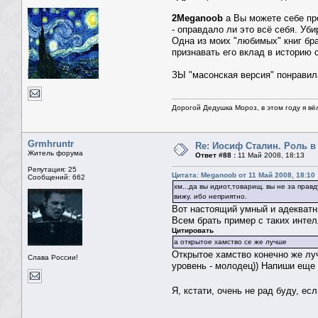
2Meganoob
а Вы можете себе пре
- оправдало ли это всё себя. Уби
Одна из моих "любимых" книг бра
признавать его вклад в историю 
ЗЫ "масонская версия" понравил
Дорогой Дедушка Мороз, в этом году я вё
Grmhruntr
Re: Иосиф Сталин. Роль в
Житель форума
Ответ #88 :
11 Май 2008, 18:13
Репутация: 25
Цитата: Meganoob от 11 Май 2008, 18:10
Сообщений: 662
хм...да вы идиот,товарищ. вы не за прав
вижу. ибо неприятно.
Вот настоящий умный и адекватн
Всем брать пример с таких интел
Цитировать
а открытое хамство се же лучше
Открытое хамство конечно же луч
Слава России!
уровень - молодец)) Напиши еще 
Я, кстати, очень не рад буду, 