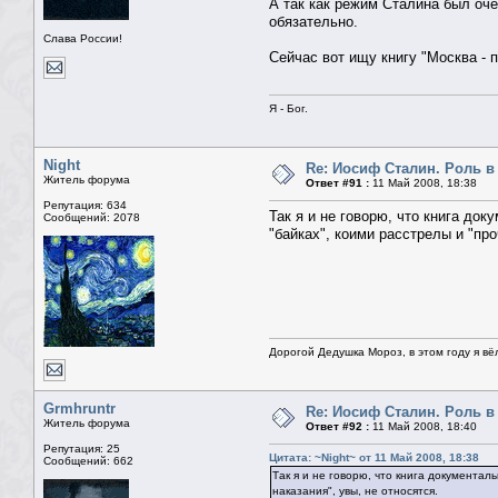
А так как режим Сталина был оч
обязательно.
Слава России!
Сейчас вот ищу книгу "Москва - 
Я - Бог.
Night
Re: Иосиф Сталин. Роль в
Житель форума
Ответ #91 :
11 Май 2008, 18:38
Репутация: 634
Так я и не говорю, что книга док
Сообщений: 2078
"байках", коими расстрелы и "про
Дорогой Дедушка Мороз, в этом году я вё
Grmhruntr
Re: Иосиф Сталин. Роль в
Житель форума
Ответ #92 :
11 Май 2008, 18:40
Репутация: 25
Цитата: ~Night~ от 11 Май 2008, 18:38
Сообщений: 662
Так я и не говорю, что книга документаль
наказания", увы, не относятся.