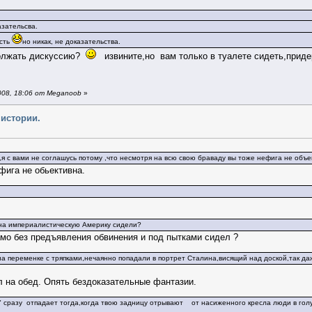
азательсва.
есть
но никак, не доказательства.
должать дискуссию?
извините,но вам только в туалете сидеть,придер
008, 18:06 от Meganoob
»
 истории.
 с вами не соглашусь потому ,что несмотря на всю свою браваду вы тоже нефига не объе
фига не обьективна.
на империалистическую Америку сидели?
амо без предъявления обвинения и под пытками сидел ?
 переменке с тряпками,нечаянно попадали в портрет Сталина,висящий над доской,так даже
л на обед. Опять бездоказательные фантазии.
" сразу отпадает тогда,когда твою задницу отрывают от насиженного кресла люди в гол