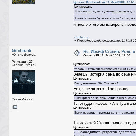
Цитата: Grmhruntr от 11 Май 2008, 17:51
Цитировать
И всему этому есть документальные док
Точно, именно "доказательсва" этому и 
и после этого вы намерены про
Grmhruntr
«
Последнее редактирование: 11 Май 2
Grmhruntr
Re: Иосиф Сталин. Роль в
Житель форума
Ответ #85 :
11 Май 2008, 18:06
Репутация: 25
Цитировать
Сообщений: 662
товарищ с трудновыговариваемым ником,я
Знаешь, история сама по себе ни
Цитировать
Вы однозначно ЗА Сталина?
Нет, я не за кого. Я за правду.
Цитировать
В концлагере за обвинение в шпионаже 
Слава России!
Ты оттуда пишешь ? А в Гуантан
Цитировать
Были прецеденты,когда дети,играющие на
Таких детей Сталин лично съеда
Цитировать
А "необходимость репрессий для страны