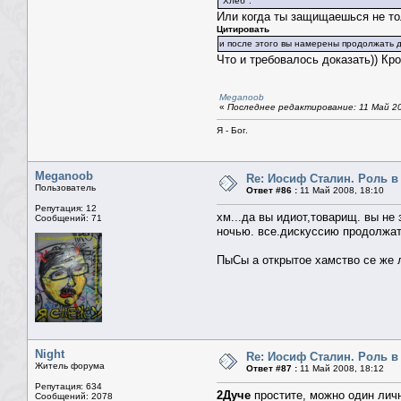
"Хлеб".
Или когда ты защищаешься не то
Цитировать
и после этого вы намерены продолжать д
Что и требовалось доказать)) Кр
Meganoob
«
Последнее редактирование: 11 Май 200
Я - Бог.
Meganoob
Re: Иосиф Сталин. Роль в
Пользователь
Ответ #86 :
11 Май 2008, 18:10
Репутация: 12
хм...да вы идиот,товарищ. вы не 
Сообщений: 71
ночью. все.дискуссию продолжат
ПыСы а открытое хамство се же л
Night
Re: Иосиф Сталин. Роль в
Житель форума
Ответ #87 :
11 Май 2008, 18:12
Репутация: 634
2Дуче
простите, можно один личн
Сообщений: 2078