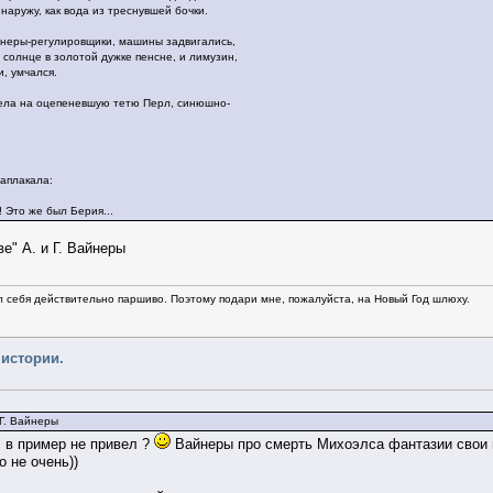
наружу, как вода из треснувшей бочки.
неры-регулировщики, машины задвигались,
 солнце в золотой дужке пенсне, и лимузин,
, умчался.
рела на оцепеневшую тетю Перл, синюшно-
аплакала:
! Это же был Берия...
ве" А. и Г. Вайнеры
л себя действительно паршиво. Поэтому подари мне, пожалуйста, на Новый Год шлюху.
 истории.
 Г. Вайнеры
 в пример не привел ?
Вайнеры про смерть Михоэлса фантазии свои 
о не очень))