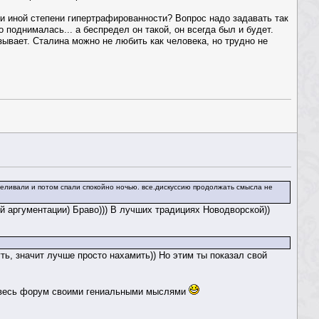
и иной степени гипертрафированности? Вопрос надо задавать так
 поднималась... а беспредел он такой, он всегда был и будет.
зывает. Сталина можно не любить как человека, но трудно не
стреливали и потом спали спокойно ночью. все.дискуссию продолжать смысла не
 аргументации) Браво))) В лучших традициях Новодворской))
ть, значит лучше просто нахамить)) Но этим ты показал свой
ть весь форум своими гениальными мыслями