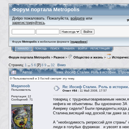
Форум портала Metropolis
Добро пожаловать. Пожалуйста,
войдите
или
зарегистрируйтесь
.
Форум
Metropolis
в мобильном формате [
подробнее
]
НАЧАЛО
ПОМОЩЬ
ПОИСК
ПРАВИЛА
ВОЙТИ
РЕГИСТРАЦИЯ
Форум портала Metropolis
>
Разное
>
Общество и жизнь
>
Историчес
Страниц:
1
...
5
6
[
7
]
8
9
...
32
Вниз
Автор
Тема: Иосиф Сталин. Роль в истории. (Проч
0 Пользователей и 3 Гостей смотрят эту тему.
Meganoob
Re: Иосиф Сталин. Роль в истории.
Пользователь
Ответ #84 :
11 Май 2008, 17:57
Репутация: 12
товарищ с трудновыговариваемым ником,я 
Сообщений: 71
нефига не объективны. Вы однозначно ЗА
Америку сидели? Были прицеденты,когда д
Сталина,висящий над доской,так даже за эт
А "необходимость репрессий для страны" 
люди в голубых фуражках и увозят в неиз