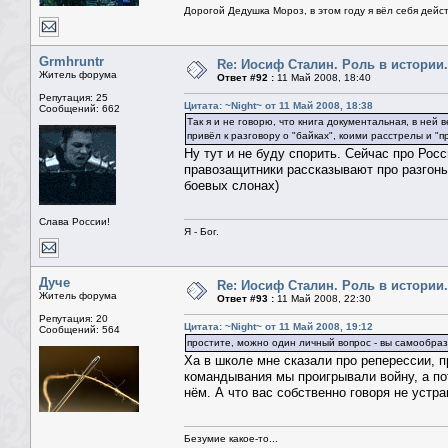
Дорогой Дедушка Мороз, в этом году я вёл себя дейс
Grmhruntr
Re: Иосиф Сталин. Роль в истории.
Житель форума
Ответ #92 :
11 Май 2008, 18:40
Репутация: 25
Цитата: ~Night~ от 11 Май 2008, 18:38
Сообщений: 662
Так я и не говорю, что книга документальная, в ней 
привёл к разговору о "байках", коими расстрелы и "п
Ну тут и не буду спорить. Сейчас про Рос
правозащитники рассказывают про разгон
боевых слонах)
Слава России!
Я - Бог.
Дуче
Re: Иосиф Сталин. Роль в истории.
Житель форума
Ответ #93 :
11 Май 2008, 22:30
Репутация: 20
Цитата: ~Night~ от 11 Май 2008, 19:12
Сообщений: 564
простите, можно один личный вопрос - вы самообраз
Ха в школе мне сказали про реперессии, пр
командывания мы проигрывали войну, а по
нём. А что вас собственно говоря не устр
Безумие какое-то...