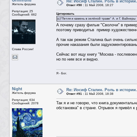
Grmhruntr
Re: Иосиф Сталин. Роль в истории.
Житель форума
Ответ #90 :
11 Май 2008, 18:27
Репутация: 25
Цитировать
Сообщений: 662
(с)"Петля и камень в зелёной траве" А. и Г. Вайнеры
А почему сразу фильм "Сволочи" в приме
поэтому приводитьв пример художественну
А так как режим Сталина был очень сильн
прочие наказания были задукоментированы
Слава России!
Сейчас вот ищу книгу "Москва - послевоен
но по ним все и видно.
Я - Бог.
Night
Re: Иосиф Сталин. Роль в истории.
Житель форума
Ответ #91 :
11 Май 2008, 18:38
Репутация: 634
Так я и не говорю, что книга документальн
Сообщений: 2078
обстановка" в стране. Отрывок я привёл к 