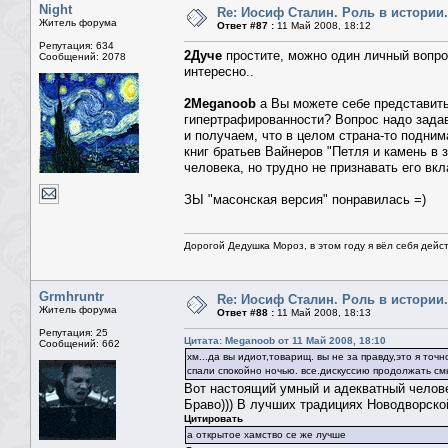
Night
Re: Иосиф Сталин. Роль в истории.
Житель форума
Ответ #87 :
11 Май 2008, 18:12
Репутация: 634
2Дуче
простите, можно один личный вопро
Сообщений: 2078
интересно..
2Meganoob
а Вы можете себе представить
гипертрафированности? Вопрос надо задава
и получаем, что в целом страна-то подним
книг братьев Вайнеров "Петля и камень в 
человека, но трудно не признавать его вк
ЗЫ "масонская версия" понравилась =)
Дорогой Дедушка Мороз, в этом году я вёл себя дейс
Grmhruntr
Re: Иосиф Сталин. Роль в истории.
Житель форума
Ответ #88 :
11 Май 2008, 18:13
Репутация: 25
Цитата: Meganoob от 11 Май 2008, 18:10
Сообщений: 662
хм...да вы идиот,товарищ. вы не за правду,это я точ
спали спокойно ночью. все.дискуссию продолжать см
Вот настоящий умный и адекватный челов
Браво))) В лучших традициях Новодворской
Цитировать
а открытое хамство се же лучше