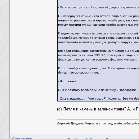
- Тетя, посмотри, какой страшный дядька! - крикнула я
Он повернулся ко мне - его потное лицо было на рас
медленно рассмотрел и коротко улыбнулся, как смор
между тонкими губами-щеками проблеск золотых зуб
И вздох- всхлип ужаса пронесся еле слышно за моей
троллейбуса почему-то открыл дверь -наверное, от р
ожесточенно толкаясь у выхода, рванули наружу, как
Впереди оглашенно засвистели милиционеры-регул
вновь взревела сирена "ЗИСА", блеснуло солнце в з
фыркнув, рявкнув, желто вспыхнув фарами, умчался.
В троллейбусе мы сидели одни. Я смотрела на оце
белую, потом спросила ее:
- Что такое?
Она с размаху влепила мне пощечину и заплакала:
- Она спрашивает - "что такое?"! Идиотка! Это же был
(с)"Петля и камень в зелёной траве" А. и Г
Дорогой Дедушка Мороз, в этом году я вёл себя дейс