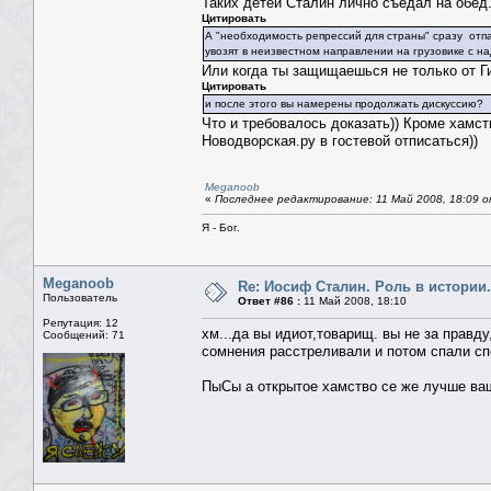
Таких детей Сталин лично съедал на обед
Цитировать
А "необходимость репрессий для страны" сразу от
увозят в неизвестном направлении на грузовике с на
Или когда ты защищаешься не только от Г
Цитировать
и после этого вы намерены продолжать дискуссию? 
Что и требовалось доказать)) Кроме хамс
Новодворская.ру в гостевой отписаться))
Meganoob
«
Последнее редактирование: 11 Май 2008, 18:09 о
Я - Бог.
Meganoob
Re: Иосиф Сталин. Роль в истории.
Пользователь
Ответ #86 :
11 Май 2008, 18:10
Репутация: 12
хм...да вы идиот,товарищ. вы не за правду
Сообщений: 71
сомнения расстреливали и потом спали сп
ПыСы а открытое хамство се же лучше ваше