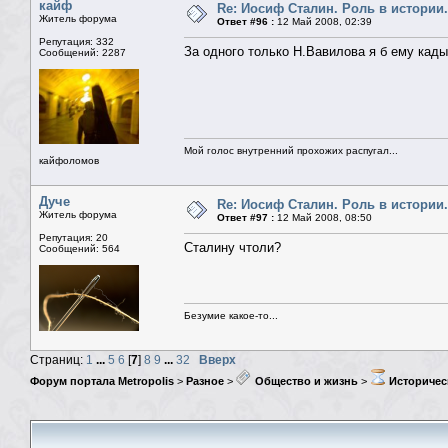
кайф
Re: Иосиф Сталин. Роль в истории.
Житель форума
Ответ #96 :
12 Май 2008, 02:39
Репутация: 332
За одного только Н.Вавилова я б ему кад
Сообщений: 2287
Мой голос внутренний прохожих распугал...
кайфоломов
Дуче
Re: Иосиф Сталин. Роль в истории.
Житель форума
Ответ #97 :
12 Май 2008, 08:50
Репутация: 20
Сталину чтоли?
Сообщений: 564
Безумие какое-то...
Страниц:
1
...
5
6
[
7
]
8
9
...
32
Вверх
Форум портала Metropolis
>
Разное
>
Общество и жизнь
>
Историчес