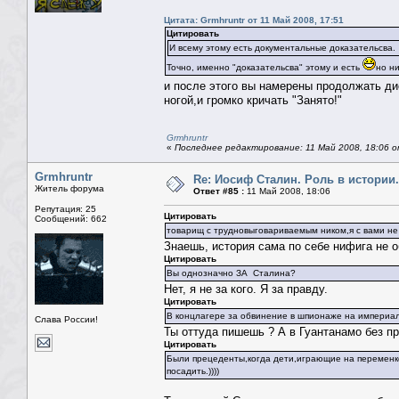
Цитата: Grmhruntr от 11 Май 2008, 17:51
Цитировать
И всему этому есть документальные доказательсва.
Точно, именно "доказательсва" этому и есть
но ни
и после этого вы намерены продолжать 
ногой,и громко кричать "Занято!"
Grmhruntr
«
Последнее редактирование: 11 Май 2008, 18:06 
Grmhruntr
Re: Иосиф Сталин. Роль в истории.
Житель форума
Ответ #85 :
11 Май 2008, 18:06
Репутация: 25
Цитировать
Сообщений: 662
товарищ с трудновыговариваемым ником,я с вами не 
Знаешь, история сама по себе нифига не о
Цитировать
Вы однозначно ЗА Сталина?
Нет, я не за кого. Я за правду.
Цитировать
В концлагере за обвинение в шпионаже на империа
Слава России!
Ты оттуда пишешь ? А в Гуантанамо без п
Цитировать
Были прецеденты,когда дети,играющие на переменке
посадить.))))