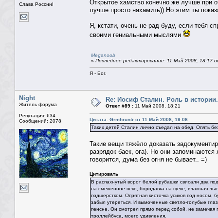
Открытое хамство конечно же лучше при от
Слава России!
лучше просто нахамить)) Но этим ты показ
Я, кстати, очень не рад буду, если тебя 
своими гениальными мыслями
Meganoob
«
Последнее редактирование: 11 Май 2008, 18:17 о
Я - Бог.
Night
Re: Иосиф Сталин. Роль в истории.
Житель форума
Ответ #89 :
11 Май 2008, 18:21
Репутация: 634
Цитата: Grmhruntr от 11 Май 2008, 19:06
Сообщений: 2078
Таких детей Сталин лично съедал на обед. Опять б
Такие вещи тяжёло доказать задокументиро
разрядок баек, ога). Но они запоминаются
говорится, дума без огня не бывает.. =)
Цитировать
В распахнутый ворот белой рубашки свисали два под
на смеженное веко, бородавка на щеке, влажная лы
подшерстком. Опрятная кисточка усиков под носом, 
забыл утереться. И вымоченные светло-голубые гла
пенсне. Он смотрел прямо перед собой, не замечая 
троллейбуса, моего удивления.