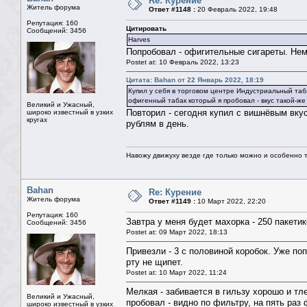
Re: Курение
Житель форума
Ответ #1148 :
20 Февраль 2022, 19:48
Репутация: 160
Цитировать
Сообщений: 3456
Harves
Попробовал - офигительные сигареты. Немец
Postet at: 10 Февраль 2022, 13:23
Цитата: Bahan от 22 Январь 2022, 18:19
Купил у себя в торговом центре Индустриальный таба
офигенный табак который я пробовал - вкус такой-же 
Великий и Ужасный,
Повторил - сегодня купил с вишнёвым вкус
широко известный в узких
кругах
рублям в день.
Навожу движуху везде где только можно и особенно та
Bahan
Re: Курение
Житель форума
Ответ #1149 :
10 Март 2022, 22:20
Репутация: 160
Завтра у меня будет махорка - 250 пакетик
Сообщений: 3456
Postet at: 09 Март 2022, 18:13
Привезли - 3 с половиной коробок. Уже по
рту не щипет.
Postet at: 10 Март 2022, 11:24
Мелкая - забивается в гильзу хорошо и тл
Великий и Ужасный,
пробовал - видно по фильтру, на пять раз
широко известный в узких