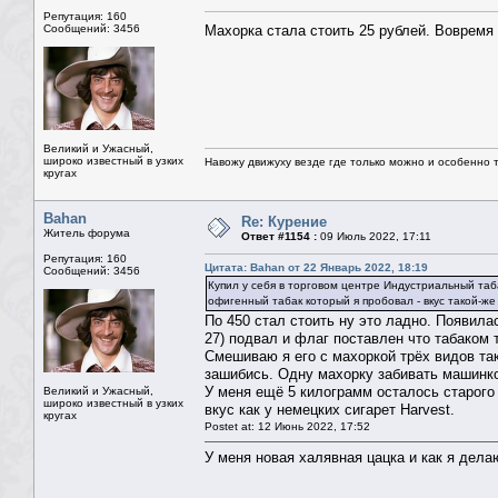
Репутация: 160
Сообщений: 3456
Махорка стала стоить 25 рублей. Вовремя 
Великий и Ужасный,
широко известный в узких
Навожу движуху везде где только можно и особенно та
кругах
Bahan
Re: Курение
Житель форума
Ответ #1154 :
09 Июль 2022, 17:11
Репутация: 160
Цитата: Bahan от 22 Январь 2022, 18:19
Сообщений: 3456
Купил у себя в торговом центре Индустриальный таба
офигенный табак который я пробовал - вкус такой-же
По 450 стал стоить ну это ладно. Появила
27) подвал и флаг поставлен что табаком т
Смешиваю я его с махоркой трёх видов так
зашибись. Одну махорку забивать машинкой
У меня ещё 5 килограмм осталось старого 
Великий и Ужасный,
широко известный в узких
вкус как у немецких сигарет Harvest.
кругах
Postet at: 12 Июнь 2022, 17:52
У меня новая халявная цацка и как я дела