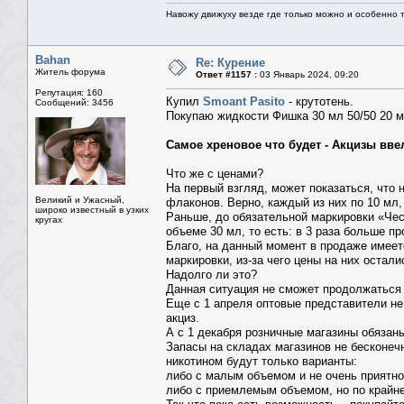
Навожу движуху везде где только можно и особенно та
Bahan
Re: Курение
Житель форума
Ответ #1157 :
03 Январь 2024, 09:20
Репутация: 160
Купил
Smoant Pasito
- крутотень.
Сообщений: 3456
Покупаю жидкости Фишка 30 мл 50/50 20 мг
Самое хреновое что будет - Акцизы вве
Что же с ценами?
На первый взгляд, может показаться, что 
Великий и Ужасный,
флаконов. Верно, каждый из них по 10 мл,
широко известный в узких
Раньше, до обязательной маркировки «Чес
кругах
объеме 30 мл, то есть: в 3 раза больше пр
Благо, на данный момент в продаже имеет
маркировки, из-за чего цены на них оста
Надолго ли это?
Данная ситуация не сможет продолжаться 
Еще с 1 апреля оптовые представители не
акциз.
А с 1 декабря розничные магазины обязан
Запасы на складах магазинов не бесконечн
никотином будут только варианты:
либо с малым объемом и не очень приятно
либо с приемлемым объемом, но по крайне