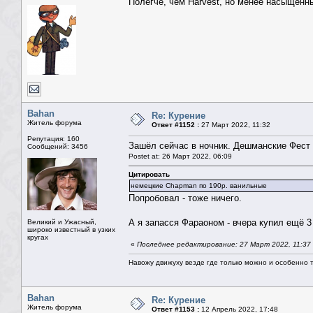
Полегче, чем Harvest, но менее насыщенны
Bahan
Re: Курение
Житель форума
Ответ #1152 :
27 Март 2022, 11:32
Репутация: 160
Зашёл сейчас в ночник. Дешманские Фест 
Сообщений: 3456
Postet at: 26 Март 2022, 06:09
Цитировать
немецкие Chapman по 190р. ванильные
Попробовал - тоже ничего.
А я запасся Фараоном - вчера купил ещё 3
Великий и Ужасный,
широко известный в узких
кругах
«
Последнее редактирование: 27 Март 2022, 11:37
Навожу движуху везде где только можно и особенно та
Bahan
Re: Курение
Житель форума
Ответ #1153 :
12 Апрель 2022, 17:48