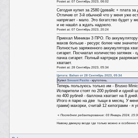
Postet at: 07 Сентябрь 2023, 06:02
Сегодня купил за 2580 (девайс + плата за
Отличие от 3-й обычной что у меня уже е
напрягает - мало. Это богатство будет у м
и не нашёл а ждать надоело.
Postet at: 07 Сентябрь 2023, 20:24
Приехал Миникан 3 ПРО. По аккумулятору 
махов больше - ресурс более чем значите
Полностью заряженного аккумулятора хвата
сигарет. Посчиатал количество затяжек - о
пачка сигарет. Полный картридж разряжает
хватает.
Postet at: 28 Сентябрь 2023, 05:34
Цитата: Bahan от 28 Сентябрь 2023, 05:34
Купил
Smoant Pasito
- крутотень.
Теперь пользуюсь только им - Brusкo Mini
Испарители стоят по 200 рублей и одной ш
по 400 рублей - баллона хватает на 8 дне
Итого я парю на две тыщи в месяц. У меня
грамм) махорки, считай 12 килограмм - я у
«
Последнее редактирование: 03 Январь 2024, 15:
Навожу движуху везде где только можно и особенно та