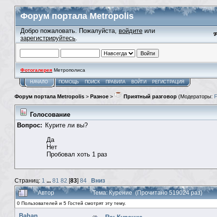
Форум портала Metropolis
Добро пожаловать. Пожалуйста,
войдите
или
зарегистрируйтесь
.
Фотогалерея
Метрополиса
НАЧАЛО
ПОМОЩЬ
ПОИСК
ПРАВИЛА
ВОЙТИ
РЕГИСТРАЦИЯ
Форум портала Metropolis
>
Разное
>
Приятный разговор
(Модераторы:
Голосование
Вопрос:
Курите ли вы?
Да
Нет
Пробовал хоть 1 раз
Страниц:
1
...
81
82
[
83
]
84
Вниз
Автор
Тема: Курение (Прочитано 519024 раз)
0 Пользователей и 5 Гостей смотрят эту тему.
Bahan