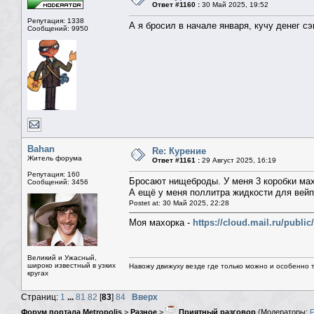
Ответ #1160 :
30 Май 2025, 19:52
Репутация: 1338
А я бросил в начале января, кучу денег с
Сообщений: 9950
Bahan
Re: Курение
Житель форума
Ответ #1161 :
29 Август 2025, 16:19
Репутация: 160
Бросают нищеброды. У меня 3 коробки махо
Сообщений: 3456
А ещё у меня поллитра жидкости для вейпа
Postet at: 30 Май 2025, 22:28
Моя махорка -
https://cloud.mail.ru/publ
Великий и Ужасный,
широко известный в узких
Навожу движуху везде где только можно и особенно та
кругах
Страниц:
1
...
81
82
[
83
]
84
Вверх
Форум портала Metropolis
>
Разное
>
Приятный разговор
(Модераторы: