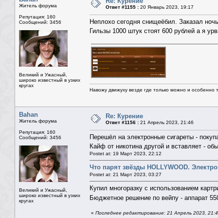
Re: Курение
Житель форума
Ответ #1155 :
20 Январь 2023, 19:17
Репутация: 160
Неплохо сегодня снищеёбил. Заказал ночь
Сообщений: 3456
Гильзы 1000 штук стоят 600 рублей а я урв
Великий и Ужасный,
широко известный в узких
кругах
Навожу движуху везде где только можно и особенно та
Bahan
Re: Курение
Житель форума
Ответ #1156 :
21 Апрель 2023, 21:46
Репутация: 160
Перешёл на электронные сигареты - покуп
Сообщений: 3456
Кайф от никотина другой и вставляет - об
Postet at: 19 Март 2023, 22:12
Что парят звёзды HOLLYWOOD. Электро
Postet at: 21 Март 2023, 03:27
Купил многоразку с использованием карт
Великий и Ужасный,
широко известный в узких
Бюджетное решение по вейпу - аппарат 550
кругах
«
Последнее редактирование: 21 Апрель 2023, 21: