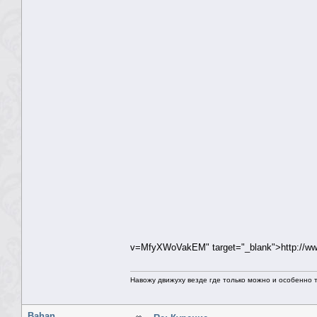
v=MfyXWoVakEM" target="_blank">http://
Навожу движуху везде где только можно и особенно та
Bahan