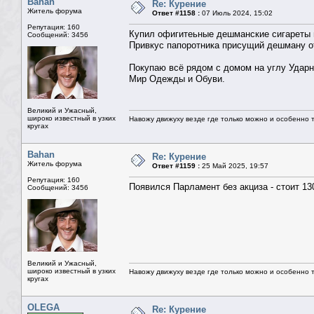
Bahan
Re: Курение
Житель форума
Ответ #1158 :
07 Июль 2024, 15:02
Репутация: 160
Купил офигитеьные дешманские сигареты в
Сообщений: 3456
Привкус папоротника присущий дешману о
Покупаю всё рядом с домом на углу Ударни
Мир Одежды и Обуви.
Великий и Ужасный,
широко известный в узких
Навожу движуху везде где только можно и особенно та
кругах
Bahan
Re: Курение
Житель форума
Ответ #1159 :
25 Май 2025, 19:57
Репутация: 160
Появился Парламент без акциза - стоит 13
Сообщений: 3456
Великий и Ужасный,
широко известный в узких
Навожу движуху везде где только можно и особенно та
кругах
OLEGA
Re: Курение