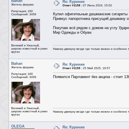
Bahan
Re: Курение
Житель форума
Ответ #1158 :
07 Июль 2024, 15:02
Репутация: 160
Купил офигитеьные дешманские сигареты в
Сообщений: 3456
Привкус папоротника присущий дешману о
Покупаю всё рядом с домом на углу Ударни
Мир Одежды и Обуви.
Великий и Ужасный,
широко известный в узких
Навожу движуху везде где только можно и особенно та
кругах
Bahan
Re: Курение
Житель форума
Ответ #1159 :
25 Май 2025, 19:57
Репутация: 160
Появился Парламент без акциза - стоит 13
Сообщений: 3456
Великий и Ужасный,
широко известный в узких
Навожу движуху везде где только можно и особенно та
кругах
OLEGA
Re: Курение