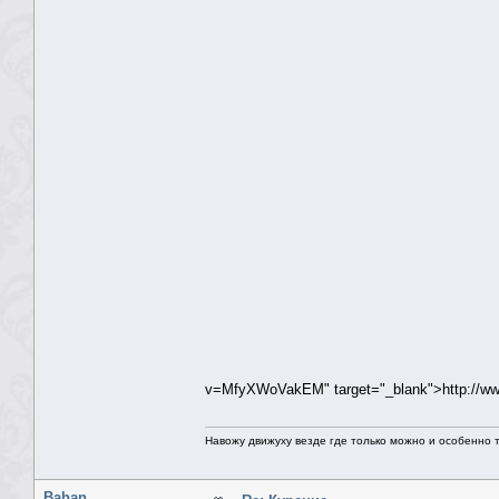
v=MfyXWoVakEM" target="_blank">http://
Навожу движуху везде где только можно и особенно та
Bahan