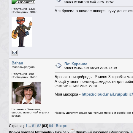
Ответ #1160 :
30 Май 2025, 19:52
Репутация: 1338
А я бросил в начале января, кучу денег с
Сообщений: 9948
Bahan
Re: Курение
Житель форума
Ответ #1161 :
29 Август 2025, 16:19
Репутация: 160
Бросают нищеброды. У меня 3 коробки махо
Сообщений: 3456
А ещё у меня поллитра жидкости для вейпа
Postet at: 30 Май 2025, 22:28
Моя махорка -
https://cloud.mail.ru/publ
Великий и Ужасный,
широко известный в узких
Навожу движуху везде где только можно и особенно та
кругах
Страниц:
1
...
81
82
[
83
]
84
Вверх
Форум портала Metropolis
>
Разное
>
Приятный разговор
(Модераторы: