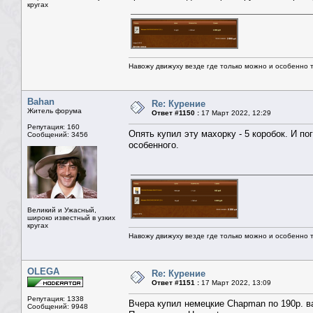
кругах
Навожу движуху везде где только можно и особенно та
Bahan
Re: Курение
Житель форума
Ответ #1150 :
17 Март 2022, 12:29
Репутация: 160
Опять купил эту махорку - 5 коробок. И по
Сообщений: 3456
особенного.
Великий и Ужасный,
широко известный в узких
кругах
Навожу движуху везде где только можно и особенно та
OLEGA
Re: Курение
Ответ #1151 :
17 Март 2022, 13:09
Репутация: 1338
Вчера купил немецкие Chapman по 190р. в
Сообщений: 9948