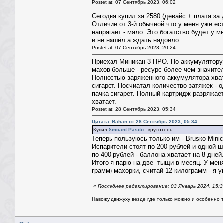
Postet at: 07 Сентябрь 2023, 06:02
Сегодня купил за 2580 (девайс + плата за
Отличие от 3-й обычной что у меня уже е
напрягает - мало. Это богатство будет у м
и не нашёл а ждать надоело.
Postet at: 07 Сентябрь 2023, 20:24
Приехал Миникан 3 ПРО. По аккумулятору 
махов больше - ресурс более чем значите
Полностью заряженного аккумулятора хвата
сигарет. Посчиатал количество затяжек - о
пачка сигарет. Полный картридж разряжает
хватает.
Postet at: 28 Сентябрь 2023, 05:34
Цитата: Bahan от 28 Сентябрь 2023, 05:34
Купил
Smoant Pasito
- крутотень.
Теперь пользуюсь только им - Brusкo Mini
Испарители стоят по 200 рублей и одной ш
по 400 рублей - баллона хватает на 8 дне
Итого я парю на две тыщи в месяц. У меня
грамм) махорки, считай 12 килограмм - я у
«
Последнее редактирование: 03 Январь 2024, 15:
Навожу движуху везде где только можно и особенно та