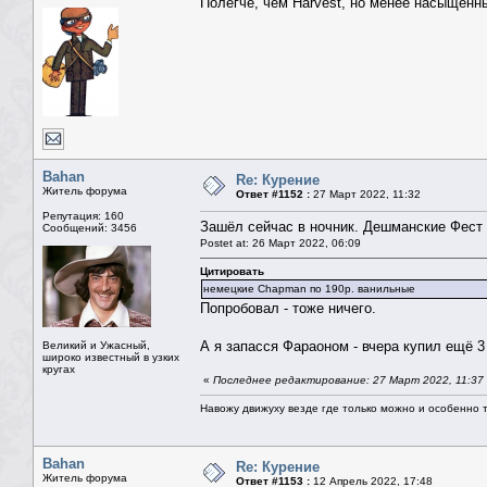
Полегче, чем Harvest, но менее насыщенны
Bahan
Re: Курение
Житель форума
Ответ #1152 :
27 Март 2022, 11:32
Репутация: 160
Зашёл сейчас в ночник. Дешманские Фест 
Сообщений: 3456
Postet at: 26 Март 2022, 06:09
Цитировать
немецкие Chapman по 190р. ванильные
Попробовал - тоже ничего.
А я запасся Фараоном - вчера купил ещё 3
Великий и Ужасный,
широко известный в узких
кругах
«
Последнее редактирование: 27 Март 2022, 11:37
Навожу движуху везде где только можно и особенно та
Bahan
Re: Курение
Житель форума
Ответ #1153 :
12 Апрель 2022, 17:48