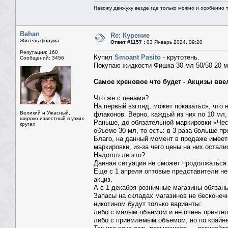
Навожу движуху везде где только можно и особенно та
Bahan
Re: Курение
Житель форума
Ответ #1157 :
03 Январь 2024, 09:20
Репутация: 160
Купил
Smoant Pasito
- крутотень.
Сообщений: 3456
Покупаю жидкости Фишка 30 мл 50/50 20 мг
Самое хреновое что будет - Акцизы вве
Что же с ценами?
На первый взгляд, может показаться, что 
Великий и Ужасный,
флаконов. Верно, каждый из них по 10 мл,
широко известный в узких
Раньше, до обязательной маркировки «Чес
кругах
объеме 30 мл, то есть: в 3 раза больше пр
Благо, на данный момент в продаже имеет
маркировки, из-за чего цены на них оста
Надолго ли это?
Данная ситуация не сможет продолжаться 
Еще с 1 апреля оптовые представители не
акциз.
А с 1 декабря розничные магазины обязан
Запасы на складах магазинов не бесконечн
никотином будут только варианты:
либо с малым объемом и не очень приятно
либо с приемлемым объемом, но по крайне