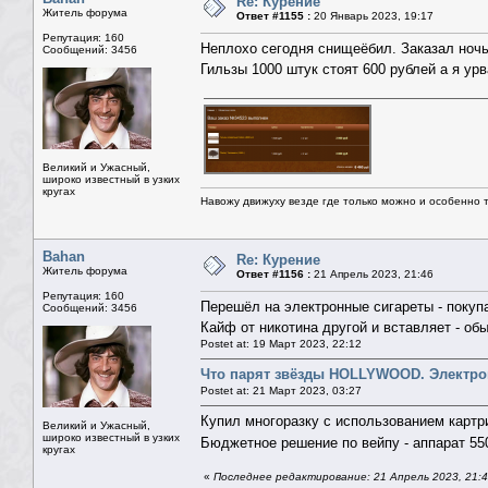
Re: Курение
Житель форума
Ответ #1155 :
20 Январь 2023, 19:17
Репутация: 160
Неплохо сегодня снищеёбил. Заказал ночь
Сообщений: 3456
Гильзы 1000 штук стоят 600 рублей а я урв
Великий и Ужасный,
широко известный в узких
кругах
Навожу движуху везде где только можно и особенно та
Bahan
Re: Курение
Житель форума
Ответ #1156 :
21 Апрель 2023, 21:46
Репутация: 160
Перешёл на электронные сигареты - покуп
Сообщений: 3456
Кайф от никотина другой и вставляет - об
Postet at: 19 Март 2023, 22:12
Что парят звёзды HOLLYWOOD. Электро
Postet at: 21 Март 2023, 03:27
Купил многоразку с использованием карт
Великий и Ужасный,
широко известный в узких
Бюджетное решение по вейпу - аппарат 550
кругах
«
Последнее редактирование: 21 Апрель 2023, 21: