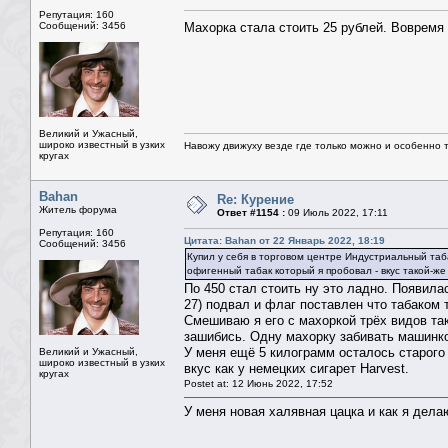
Репутация: 160
Сообщений: 3456
Махорка стала стоить 25 рублей. Вовремя 
Великий и Ужасный,
широко известный в узких
Навожу движуху везде где только можно и особенно та
кругах
Bahan
Re: Курение
Житель форума
Ответ #1154 :
09 Июль 2022, 17:11
Репутация: 160
Цитата: Bahan от 22 Январь 2022, 18:19
Сообщений: 3456
Купил у себя в торговом центре Индустриальный таба
офигенный табак который я пробовал - вкус такой-же
По 450 стал стоить ну это ладно. Появила
27) подвал и флаг поставлен что табаком т
Смешиваю я его с махоркой трёх видов так
зашибись. Одну махорку забивать машинкой
У меня ещё 5 килограмм осталось старого 
Великий и Ужасный,
широко известный в узких
вкус как у немецких сигарет Harvest.
кругах
Postet at: 12 Июнь 2022, 17:52
У меня новая халявная цацка и как я дела