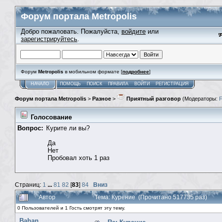
Форум портала Metropolis
Добро пожаловать. Пожалуйста,
войдите
или
зарегистрируйтесь
.
Форум
Metropolis
в мобильном формате [
подробнее
]
НАЧАЛО
ПОМОЩЬ
ПОИСК
ПРАВИЛА
ВОЙТИ
РЕГИСТРАЦИЯ
Форум портала Metropolis
>
Разное
>
Приятный разговор
(Модераторы:
Голосование
Вопрос:
Курите ли вы?
Да
Нет
Пробовал хоть 1 раз
Страниц:
1
...
81
82
[
83
]
84
Вниз
Автор
Тема: Курение (Прочитано 517735 раз)
0 Пользователей и 1 Гость смотрят эту тему.
Bahan