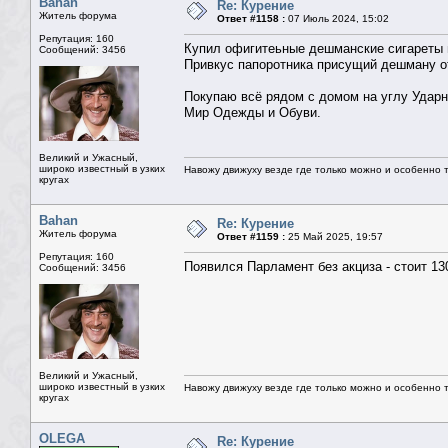
Bahan
Re: Курение
Житель форума
Ответ #1158 :
07 Июль 2024, 15:02
Репутация: 160
Купил офигитеьные дешманские сигареты в
Сообщений: 3456
Привкус папоротника присущий дешману о
Покупаю всё рядом с домом на углу Ударни
Мир Одежды и Обуви.
Великий и Ужасный,
широко известный в узких
Навожу движуху везде где только можно и особенно та
кругах
Bahan
Re: Курение
Житель форума
Ответ #1159 :
25 Май 2025, 19:57
Репутация: 160
Появился Парламент без акциза - стоит 13
Сообщений: 3456
Великий и Ужасный,
широко известный в узких
Навожу движуху везде где только можно и особенно та
кругах
OLEGA
Re: Курение