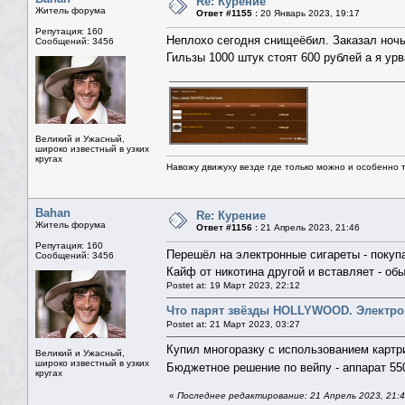
Re: Курение
Житель форума
Ответ #1155 :
20 Январь 2023, 19:17
Репутация: 160
Неплохо сегодня снищеёбил. Заказал ночь
Сообщений: 3456
Гильзы 1000 штук стоят 600 рублей а я урв
Великий и Ужасный,
широко известный в узких
кругах
Навожу движуху везде где только можно и особенно та
Bahan
Re: Курение
Житель форума
Ответ #1156 :
21 Апрель 2023, 21:46
Репутация: 160
Перешёл на электронные сигареты - покуп
Сообщений: 3456
Кайф от никотина другой и вставляет - об
Postet at: 19 Март 2023, 22:12
Что парят звёзды HOLLYWOOD. Электро
Postet at: 21 Март 2023, 03:27
Купил многоразку с использованием карт
Великий и Ужасный,
широко известный в узких
Бюджетное решение по вейпу - аппарат 550
кругах
«
Последнее редактирование: 21 Апрель 2023, 21: