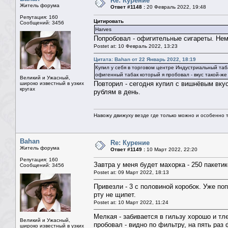
Re: Курение
Житель форума
Ответ #1148 :
20 Февраль 2022, 19:48
Репутация: 160
Цитировать
Сообщений: 3456
Harves
Попробовал - офигительные сигареты. Немец
Postet at: 10 Февраль 2022, 13:23
Цитата: Bahan от 22 Январь 2022, 18:19
Купил у себя в торговом центре Индустриальный таба
офигенный табак который я пробовал - вкус такой-же 
Великий и Ужасный,
Повторил - сегодня купил с вишнёвым вкус
широко известный в узких
кругах
рублям в день.
Навожу движуху везде где только можно и особенно та
Bahan
Re: Курение
Житель форума
Ответ #1149 :
10 Март 2022, 22:20
Репутация: 160
Завтра у меня будет махорка - 250 пакетик
Сообщений: 3456
Postet at: 09 Март 2022, 18:13
Привезли - 3 с половиной коробок. Уже по
рту не щипет.
Postet at: 10 Март 2022, 11:24
Мелкая - забивается в гильзу хорошо и тл
Великий и Ужасный,
пробовал - видно по фильтру, на пять раз
широко известный в узких