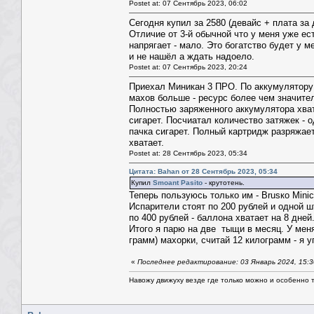
Postet at: 07 Сентябрь 2023, 06:02
Сегодня купил за 2580 (девайс + плата за
Отличие от 3-й обычной что у меня уже е
напрягает - мало. Это богатство будет у м
и не нашёл а ждать надоело.
Postet at: 07 Сентябрь 2023, 20:24
Приехал Миникан 3 ПРО. По аккумулятору 
махов больше - ресурс более чем значите
Полностью заряженного аккумулятора хвата
сигарет. Посчиатал количество затяжек - о
пачка сигарет. Полный картридж разряжает
хватает.
Postet at: 28 Сентябрь 2023, 05:34
Цитата: Bahan от 28 Сентябрь 2023, 05:34
Купил
Smoant Pasito
- крутотень.
Теперь пользуюсь только им - Brusкo Mini
Испарители стоят по 200 рублей и одной ш
по 400 рублей - баллона хватает на 8 дне
Итого я парю на две тыщи в месяц. У меня
грамм) махорки, считай 12 килограмм - я у
«
Последнее редактирование: 03 Январь 2024, 15:
Навожу движуху везде где только можно и особенно та