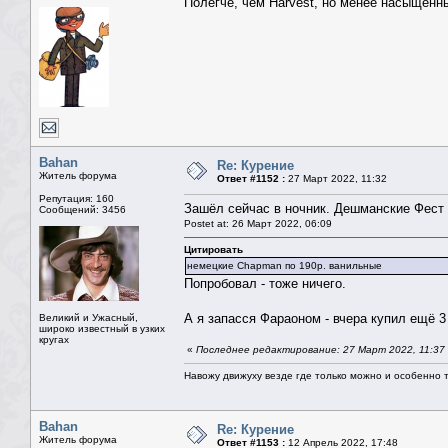
Полегче, чем Harvest, но менее насыщенны
Bahan
Re: Курение
Житель форума
Ответ #1152 :
27 Март 2022, 11:32
Репутация: 160
Зашёл сейчас в ночник. Дешманские Фест 
Сообщений: 3456
Postet at: 26 Март 2022, 06:09
Цитировать
немецкие Chapman по 190р. ванильные
Попробовал - тоже ничего.
А я запасся Фараоном - вчера купил ещё 3
Великий и Ужасный,
широко известный в узких
кругах
«
Последнее редактирование: 27 Март 2022, 11:37
Навожу движуху везде где только можно и особенно та
Bahan
Re: Курение
Житель форума
Ответ #1153 :
12 Апрель 2022, 17:48