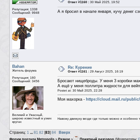
Ответ #1160 :
30 Май 2025, 19:52
Репутация: 1338
А я бросил в начале января, кучу денег с
Сообщений: 9948
Bahan
Re: Курение
Житель форума
Ответ #1161 :
29 Август 2025, 16:19
Репутация: 160
Бросают нищеброды. У меня 3 коробки махо
Сообщений: 3456
А ещё у меня поллитра жидкости для вейпа
Postet at: 30 Май 2025, 22:28
Моя махорка -
https://cloud.mail.ru/publ
Великий и Ужасный,
широко известный в узких
Навожу движуху везде где только можно и особенно та
кругах
Страниц:
1
...
81
82
[
83
]
84
Вверх
Форум портала Metropolis
>
Разное
>
Приятный разговор
(Модераторы: