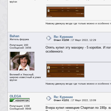
кругах
Навожу движуху везде где только можно и особенно та
Bahan
Re: Курение
Житель форума
Ответ #1150 :
17 Март 2022, 12:29
Репутация: 160
Опять купил эту махорку - 5 коробок. И по
Сообщений: 3456
особенного.
Великий и Ужасный,
широко известный в узких
кругах
Навожу движуху везде где только можно и особенно та
OLEGA
Re: Курение
Ответ #1151 :
17 Март 2022, 13:09
Репутация: 1338
Вчера купил немецкие Chapman по 190р. в
Сообщений: 9948