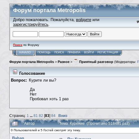
Форум портала Metropolis
Добро пожаловать. Пожалуйста,
войдите
или
зарегистрируйтесь
.
Поиск
по Форуму
НАЧАЛО
ПОМОЩЬ
ПОИСК
ПРАВИЛА
ВОЙТИ
РЕГИСТРАЦИЯ
Форум портала Metropolis
>
Разное
>
Приятный разговор
(Модераторы:
Голосование
Вопрос:
Курите ли вы?
Да
Нет
Пробовал хоть 1 раз
Страниц:
1
...
81
82
[
83
]
84
Вниз
Автор
Тема: Курение (Прочитано 518481 раз)
0 Пользователей и 5 Гостей смотрят эту тему.
Bahan