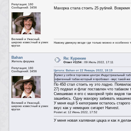
Репутация: 160
Сообщений: 3456
Махорка стала стоить 25 рублей. Вовремя 
Великий и Ужасный,
широко известный в узких
Навожу движуху везде где только можно и особенно та
кругах
Bahan
Re: Курение
Житель форума
Ответ #1154 :
09 Июль 2022, 17:11
Репутация: 160
Цитата: Bahan от 22 Январь 2022, 18:19
Сообщений: 3456
Купил у себя в торговом центре Индустриальный таба
офигенный табак который я пробовал - вкус такой-же
По 450 стал стоить ну это ладно. Появила
27) подвал и флаг поставлен что табаком т
Смешиваю я его с махоркой трёх видов так
зашибись. Одну махорку забивать машинкой
У меня ещё 5 килограмм осталось старого 
Великий и Ужасный,
широко известный в узких
вкус как у немецких сигарет Harvest.
кругах
Postet at: 12 Июнь 2022, 17:52
У меня новая халявная цацка и как я дела