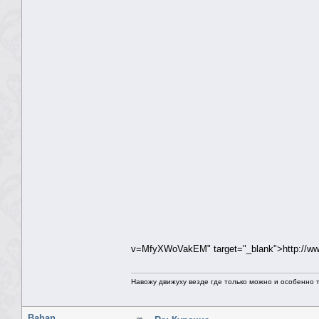
v=MfyXWoVakEM" target="_blank">http://
Навожу движуху везде где только можно и особенно та
Bahan