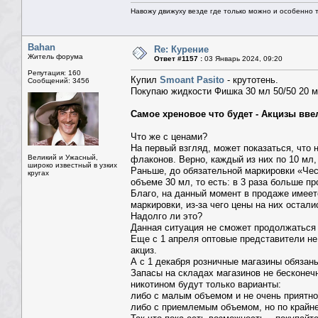
Навожу движуху везде где только можно и особенно та
Bahan
Re: Курение
Житель форума
Ответ #1157 :
03 Январь 2024, 09:20
Репутация: 160
Купил
Smoant Pasito
- крутотень.
Сообщений: 3456
Покупаю жидкости Фишка 30 мл 50/50 20 мг
Самое хреновое что будет - Акцизы вве
Что же с ценами?
На первый взгляд, может показаться, что 
Великий и Ужасный,
флаконов. Верно, каждый из них по 10 мл,
широко известный в узких
Раньше, до обязательной маркировки «Чес
кругах
объеме 30 мл, то есть: в 3 раза больше пр
Благо, на данный момент в продаже имеет
маркировки, из-за чего цены на них оста
Надолго ли это?
Данная ситуация не сможет продолжаться 
Еще с 1 апреля оптовые представители не
акциз.
А с 1 декабря розничные магазины обязан
Запасы на складах магазинов не бесконечн
никотином будут только варианты:
либо с малым объемом и не очень приятно
либо с приемлемым объемом, но по крайне