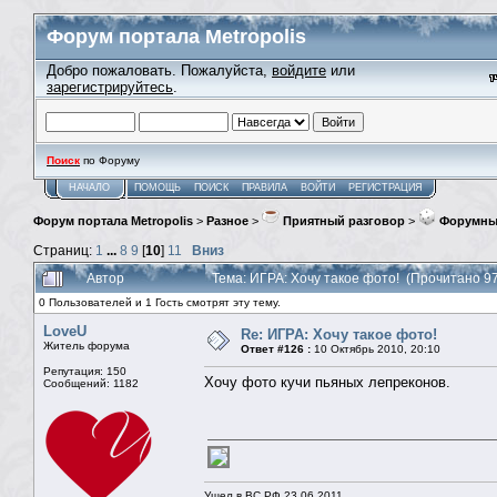
Форум портала Metropolis
Добро пожаловать. Пожалуйста,
войдите
или
зарегистрируйтесь
.
Поиск
по Форуму
НАЧАЛО
ПОМОЩЬ
ПОИСК
ПРАВИЛА
ВОЙТИ
РЕГИСТРАЦИЯ
Форум портала Metropolis
>
Разное
>
Приятный разговор
>
Форумны
Страниц:
1
...
8
9
[
10
]
11
Вниз
Автор
Тема: ИГРА: Хочу такое фото! (Прочитано 9
0 Пользователей и 1 Гость смотрят эту тему.
LoveU
Re: ИГРА: Хочу такое фото!
Житель форума
Ответ #126 :
10 Октябрь 2010, 20:10
Репутация: 150
Хочу фото кучи пьяных лепреконов.
Сообщений: 1182
Ушел в ВС РФ 23.06.2011.