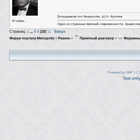
Большевизм это бешенство. (с) А. Кутепов
И табак...
Одно из странных явлений современности, правосла
Страниц:
1
...
8
9
[
10
]
11
Вверх
Форум портала Metropolis
>
Разное
>
Приятный разговор
>
Форумны
Powered by SMF 1.1.
Text onl