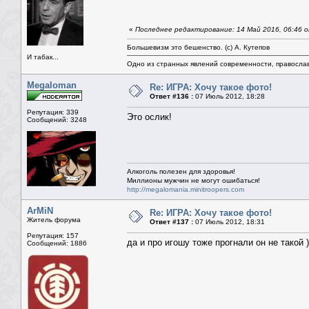
«
Последнее редактирование: 14 Май 2016, 06:46 о
Большевизм это бешенство. (с) А. Кутепов
И табак...
Одно из странных явлений современности, правосла
Megaloman
Re: ИГРА: Хочу такое фото!
Ответ #136 :
07 Июль 2012, 18:28
Репутация: 339
Это ослик!
Сообщений: 3248
Алкоголь полезен для здоровья!
Миллионы мужчин не могут ошибаться!
http://megalomania.minitroopers.com
ArMiN
Re: ИГРА: Хочу такое фото!
Житель форума
Ответ #137 :
07 Июль 2012, 18:31
Репутация: 157
да и про игошу тоже прогнали он не такой 
Сообщений: 1886