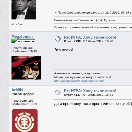
«
Последнее редактирование: 14 Май 2016, 06:46 о
Большевизм это бешенство. (с) А. Кутепов
И табак...
Одно из странных явлений современности, правосла
Megaloman
Re: ИГРА: Хочу такое фото!
Ответ #136 :
07 Июль 2012, 18:28
Репутация: 339
Это ослик!
Сообщений: 3248
Алкоголь полезен для здоровья!
Миллионы мужчин не могут ошибаться!
http://megalomania.minitroopers.com
ArMiN
Re: ИГРА: Хочу такое фото!
Житель форума
Ответ #137 :
07 Июль 2012, 18:31
Репутация: 157
да и про игошу тоже прогнали он не такой 
Сообщений: 1886