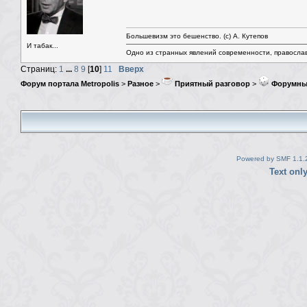
Большевизм это бешенство. (с) А. Кутепов
И табак...
Одно из странных явлений современности, правосла
Страниц:
1
...
8
9
[
10
]
11
Вверх
Форум портала Metropolis
>
Разное
>
Приятный разговор
>
Форумны
Powered by SMF 1.1.
Text onl