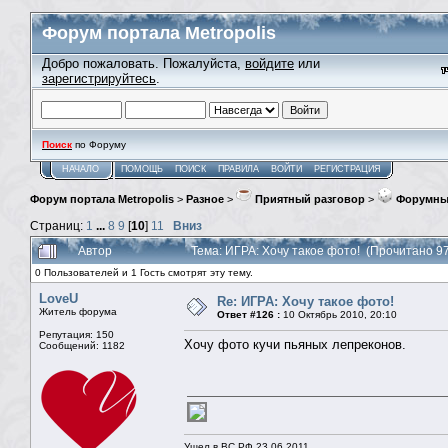
Форум портала Metropolis
Добро пожаловать. Пожалуйста,
войдите
или
зарегистрируйтесь
.
Поиск
по Форуму
НАЧАЛО
ПОМОЩЬ
ПОИСК
ПРАВИЛА
ВОЙТИ
РЕГИСТРАЦИЯ
Форум портала Metropolis
>
Разное
>
Приятный разговор
>
Форумны
Страниц:
1
...
8
9
[
10
]
11
Вниз
Автор
Тема: ИГРА: Хочу такое фото! (Прочитано 9
0 Пользователей и 1 Гость смотрят эту тему.
LoveU
Re: ИГРА: Хочу такое фото!
Житель форума
Ответ #126 :
10 Октябрь 2010, 20:10
Репутация: 150
Хочу фото кучи пьяных лепреконов.
Сообщений: 1182
Ушел в ВС РФ 23.06.2011.