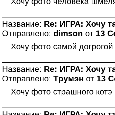
Хочу фото человека шмел
Название:
Re: ИГРА: Хочу т
Отправлено:
dimson
от
13 С
Хочу фото самой догрого
Название:
Re: ИГРА: Хочу т
Отправлено:
Трумэн
от
13 С
Хочу фото страшного котэ
Название:
Re: ИГРА: Хочу т