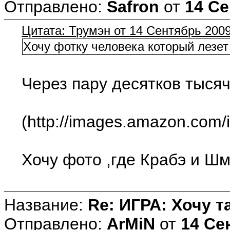
Отправлено:
Safron
от
14 Се
Цитата: Трумэн от 14 Сентябрь 2009
Хочу фотку человека который лезет
Через пару десятков тыся
(http://images.amazon.co
Хочу фото ,где Крабэ и Ш
Название:
Re: ИГРА: Хочу т
Отправлено:
ArMiN
от
14 Се