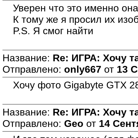
Уверен что это именно он
К тому же я просил их из
P.S. Я смог найти
Название:
Re: ИГРА: Хочу т
Отправлено:
only667
от
13 С
Хочу фото Gigabyte GTX 2
Название:
Re: ИГРА: Хочу т
Отправлено:
Geo
от
14 Сент