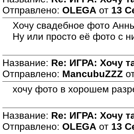
Отправлено:
OLEGA
от
13 С
Хочу свадебное фото Анн
Ну или просто её фото с н
Название:
Re: ИГРА: Хочу т
Отправлено:
MancubuZZZ
о
хочу фото в хорошем раз
Название:
Re: ИГРА: Хочу т
Отправлено:
OLEGA
от
13 С