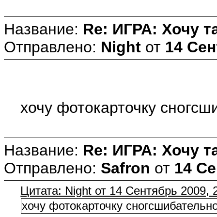
Название:
Re: ИГРА: Хочу т
Отправлено:
Night
от
14 Сен
хочу фотокарточку сногсш
Название:
Re: ИГРА: Хочу т
Отправлено:
Safron
от
14 Се
Цитата: Night от 14 Сентябрь 2009, 
хочу фотокарточку сногсшибательно