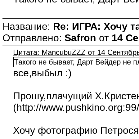
Название:
Re: ИГРА: Хочу т
Отправлено:
Safron
от
14 Се
Цитата: MancubuZZZ от 14 Сентябрь
Такого не бывает, Дарт Вейдер не п
все,выбыл :)
Прошу,плачущий Х.Кристе
(http://www.pushkino.org:99
Хочу фотографию Петросян