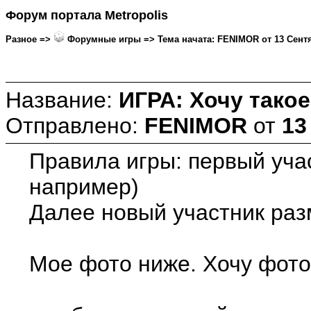
Форум портала Metropolis
Разное =>
Форумные игры => Тема начата: FENIMOR от 13 Сентяб
Название:
ИГРА: Хочу такое
Отправлено:
FENIMOR
от
13
Правила игры: первый уча
например)
Далее новый участник раз
Мое фото ниже. Хочу фото