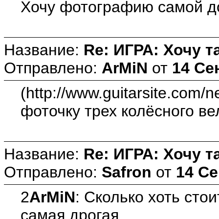
Хочу фотографию самой до
Название:
Re: ИГРА: Хочу т
Отправлено:
ArMiN
от
14 Се
(http://www.guitarsite.com
фоточку трех колёсного в
Название:
Re: ИГРА: Хочу т
Отправлено:
Safron
от
14 Се
2
ArMiN
: Сколько хоть стои
самая дрогая