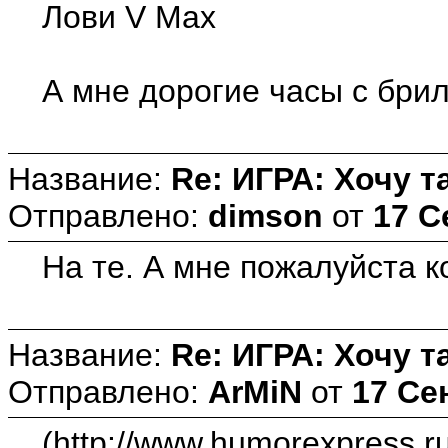
Лови V Max
А мне дорогие часы с бри
Название:
Re: ИГРА: Хочу т
Отправлено:
dimson
от
17 С
На те. А мне пожалуйста к
Название:
Re: ИГРА: Хочу т
Отправлено:
ArMiN
от
17 Се
(http://www.humorexpress.ru