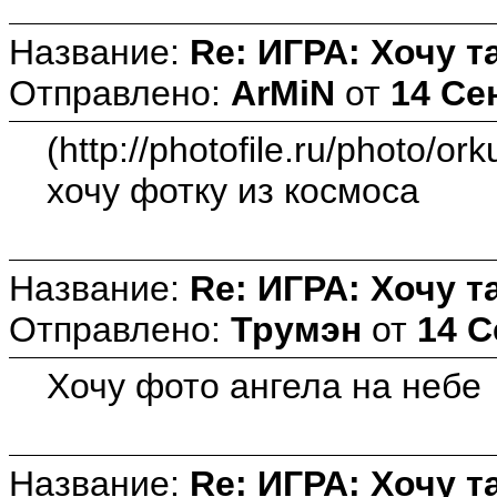
Название:
Re: ИГРА: Хочу т
Отправлено:
ArMiN
от
14 Се
(http://photofile.ru/photo/
хочу фотку из космоса
Название:
Re: ИГРА: Хочу т
Отправлено:
Трумэн
от
14 С
Хочу фото ангела на небе
Название:
Re: ИГРА: Хочу т