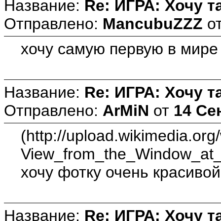
Название:
Re: ИГРА: Хочу т
Отправлено:
MancubuZZZ
о
хочу самую первую в мир
Название:
Re: ИГРА: Хочу т
Отправлено:
ArMiN
от
14 Се
(http://upload.wikimedia.
View_from_the_Window_at
хочу фотку очень красивой
Название:
Re: ИГРА: Хочу т