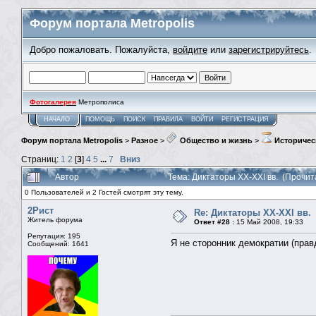
Форум портала Metropolis
Добро пожаловать. Пожалуйста,
войдите
или
зарегистрируйтесь
.
Фотогалерея
Метрополиса
НАЧАЛО
ПОМОЩЬ
ПОИСК
ПРАВИЛА
ВОЙТИ
РЕГИСТРАЦИЯ
Форум портала Metropolis
>
Разное
>
Общество и жизнь
>
Историчес
Страниц:
1
2
[
3
]
4
5
...
7
Вниз
Автор
Тема: Диктаторы XX-XXI вв. (Прочит
0 Пользователей и 2 Гостей смотрят эту тему.
2Рист
Re: Диктаторы XX-XXI вв.
Житель форума
Ответ #28 :
15 Май 2008, 19:33
Репутация: 195
Я не сторонник демократии (прав
Сообщений: 1641