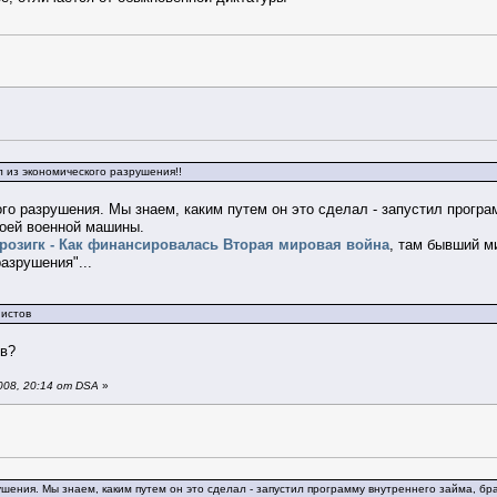
л из экономического разрушения!!
го разрушения. Мы знаем, каким путем он это сделал - запустил прогр
воей военной машины.
розигк - Как финансировалась Вторая мировая война
, там бывший м
азрушения"...
нистов
ов?
008, 20:14 от DSA
»
ушения. Мы знаем, каким путем он это сделал - запустил программу внутреннего займа, б