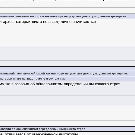
 нынешний политический строй как минимум не уступает диктату по данным критериям.
игархов, которых никто не знает, лично я считаю так
 нынешний политический строй как минимум не уступает диктату по данным критериям.
 которых никто не знает, лично я считаю так
ому же я говорил об общепринятом определении нынешнего строя.
я говорил об общепринятом определении нынешнего строя
ое, отличается от обыкновенной диктатуры