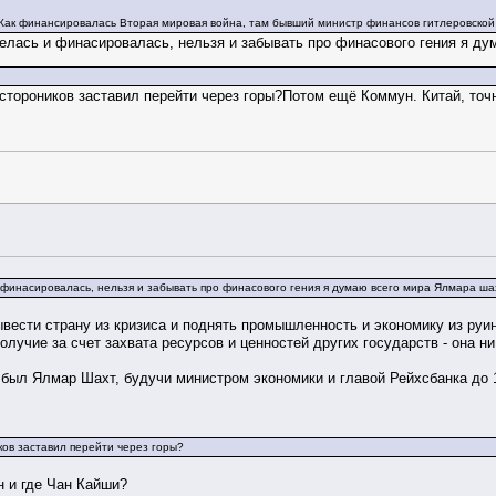
- Как финансировалась Вторая мировая война, там бывший министр финансов гитлеровской 
велась и финасировалась, нельзя и забывать про финасового гения я д
 стороников заставил перейти через горы?Потом ещё Коммун. Китай, точ
и финасировалась, нельзя и забывать про финасового гения я думаю всего мира Ялмара ша
вести страну из кризиса и поднять промышленность и экономику из руин,
олучие за счет захвата ресурсов и ценностей других государств - она н
был Ялмар Шахт, будучи министром экономики и главой Рейхсбанка до 
ков заставил перейти через горы?
н и где Чан Кайши?