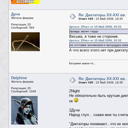
Дуче
Re: Диктаторы XX-XXI вв.
Житель форума
Ответ #29 :
15 Май 2008, 19:35
Репутация: 20
Цитата: 2Рист от 15 Май 2008, 20:33
Сообщений: 564
правда звучит гордо
Весьма, я тоже не стороник.
Цитата: 2Рист от 15 Май 2008, 20:33
но отставка чиновников и процедура им
А что всего этого нет при диктат
Безумие какое-то...
Delphine
Re: Диктаторы XX-XXI вв.
Житель форума
Ответ #30 :
15 Май 2008, 19:38
Репутация: 20
2Night
Сообщений: 1049
Не обязательно быть крутым дикт
ок
2Дуче
Народ глуп... скажи мне ты счит
"Диктаторы понимают...что их м