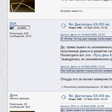
Безумие какое-то...
DSA
Re: Диктаторы XX-XXI вв.
Ответ #38 :
15 Май 2008, 20:09
Репутация: 426
Цитата: Дуче от 15 Май 2008, 21:01
Сообщений: 2373
А гИтлер, Гитлер дал народу хлеба выве
Да, прямо вывел из экономическо
полученные деньги в развитие с
Посмотрите вот это -
Лутц фон К
"выводилась из экономического р
Цитата: Дуче от 15 Май 2008, 21:01
Чан Кай-ши урепил страну изгнал комму
Откуда это он изгнал коммунист
«
Последнее редактирование: 15 Май 2
Дуче
Re: Диктаторы XX-XXI вв.
Житель форума
Ответ #39 :
15 Май 2008, 20:19
Репутация: 20
Цитата: DSA от 15 Май 2008, 21:09
Сообщений: 564
Да, прямо вывел из экономического разр