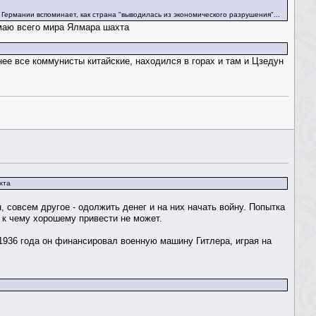
Германии вспоминает, как страна "выводилась из экономического разрушения"...
умаю всего мира Ялмара шахта
нее все коммунисты китайские, находился в горах и там и Цзедун
хта
 совсем другое - одолжить денег и на них начать войну. Попытка
и к чему хорошему привести не может.
1936 года он финансировал военную машину Гитлера, играя на