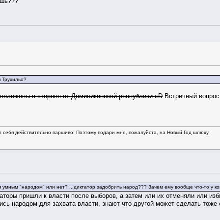
ишь???
я Трухильо?
сположены в стороне от Доминиканской республики xD
Встречный вопрос
л себя действительно паршиво. Поэтому подари мне, пожалуйста, на Новый Год шлюху.
я умным "народом" или нет? ...диктатор задобрить народ??? Зачем ему вообще что-то у ко
аторы пришли к власти после выборов, а затем или их отменяли или изби
сь народом для захвата власти, знают что другой может сделать тоже 