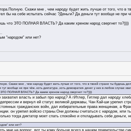
тора.Полную. Скажи мне , чем народу будет жить лучше от того, что в тв
ел бы на себе испытать сейчас ?Деньги? Да деньги тут вообще не при чё
ешь что ЭТО ПОЛНАЯ ВЛАСТЬ? Да каким хреном народ свергнет то?))))
..
ым "народом" или нет?
ную. Скажи мне , чем народу будет жить лучше от того, что в твоей стране ты будешь дела
 тут вообще не при чём..хоть диктатура ,хоть демократия- денег у них в любом случае хват
 ЭТО ПОЛНАЯ ВЛАСТЬ? Да каким хреном народ свергнет то?))))
р захватил власть и забыл про народ? А гИтлер, Гитлер дал народу хл
депрессии и вернул ей статус великой державы, Чан Кай-ши урепил стра
постоянных гражданских войн, дал избирательные права женщинам, а Фр
ции. он урепил войско страны.Они должны считаться с народом, или ты 
только тогда диктатор моет спать спокойно и откладывать себе деньги, н
одом" или нет?
еть мне на вопрос, вот ты кому больше всего в нашем правительстве с