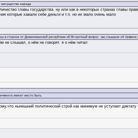
 -могущество народа
еличество главы государства. ну или как в некоторых странах главы прав
ния которые хавали себе деньги и т.п. но их мало очень мало
ны в стороне от Доминиканской республики xD Встречный вопрос - вы слышали об Урфине
ём не слышал, о нём не говорят. я о нём читал
пичмента имеют место быть.
ому,что нынешний политический строй как минимум не уступает диктату