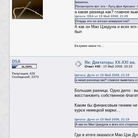
машины.
Посмотрите вот это - Лутц фон Крозигк 
а какая разница как? главное вы
Цитата: DSA от 15 Май 2008, 21:09
Откуда это он изгнал коммунистов?
А как он Мао Цзедуна и всех его
был
Безумие какое-то...
DSA
Re: Диктаторы XX-XXI вв.
Ответ #40 :
15 Май 2008, 20:23
Репутация: 426
Цитата: Дуче от 15 Май 2008, 21:19
Сообщений: 2373
а какая разница как? главное вывелась 
Большая разница. Одно дело - вы
восстановить собственное благоп
Каким бы финансовым гением ни 
курсе немецкой марки...
Цитата: Дуче от 15 Май 2008, 21:19
А как он Мао Цзедуна и всех его сторони
Где в итоге оказался Мао Цзе Ду