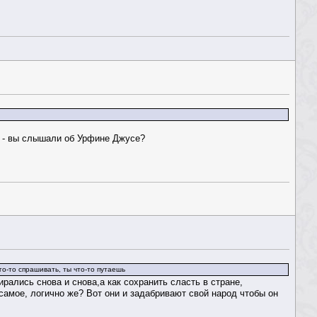
 - вы слышали об Урфине Джусе?
го-то спрашивать, ты что-то путаешь
рались снова и снова,а как сохранить сласть в стране,
самое, логично же? Вот они и задабривают свой народ чтобы он