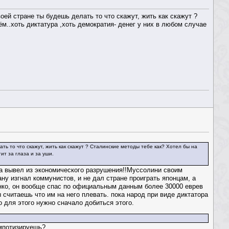
оей стране ты будешь делать то что скажут, жить как скажут ?
м..хоть диктатура ,хоть демократия- денег у них в любом случае
ть то что скажут, жить как скажут ? Сталинские методы тебе как? Хотел бы на
ит за глаза и за уши.
еба вывел из экономического разрушения!!Муссолини своим
ну изгнал коммунистов, и не дал стране проиграть японцам, а
анко, он вообще спас по официальным данным более 30000 еврев
считаешь что им на него плевать. пока народ при виде диктатора
о для этого нужно сначало добиться этого.
импотизируешь?