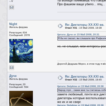
ты вообще понимаешь что говор
-.-V
Про фашизм ваще убило... ппц...
Night
Re: Диктаторы XX-XXI вв.
Житель форума
Ответ #31 :
15 Май 2008, 19:38
Репутация: 634
Цитата: Дуче от 15 Май 2008, 20:31
Сообщений: 2078
Я бы не сказал, вы слышали про Рафаэл
не, не слышал, мои интересы ра
Дорогой Дедушка Мороз, в этом году я вё
Дуче
Re: Диктаторы XX-XXI вв.
Житель форума
Ответ #32 :
15 Май 2008, 19:45
Репутация: 20
Цитата: Delphine от 15 Май 2008, 20:38
Сообщений: 564
Народ глуп... скажи мне ты считаешь себ
замете любезный, почти все дикт
диктаторы которые воспользовали
же их и не сверг.
Цитата: Delphine от 15 Май 2008, 20:38