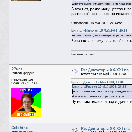
Диктаторы понимают...что их могущество
А что нет, разве могущество и в
разве нет? есть конечно исключе
Отправлено: 15 Мая 2008, 20:44:55
Цитата: ~Night~ от 15 Май 2008, 20:38
не, не слышал, мои интересы расположе
Конечно, а к чему вы это?И я о н
Безумие какое-то...
2Рист
Re: Диктаторы XX-XXI вв.
Житель форума
Ответ #33 :
15 Май 2008, 19:48
Репутация: 195
Цитата: Дуче от 15 Май 2008, 19:35
Сообщений: 1641
Цитата: 2Рист от 15 Май 2008, 20:33
но отставка чиновников и процедура им
А что всего этого нет при диктатуре
Ну вот мы плавно и подходим к т
Delphine
Re: Диктаторы XX-XXI вв.
Житель форума