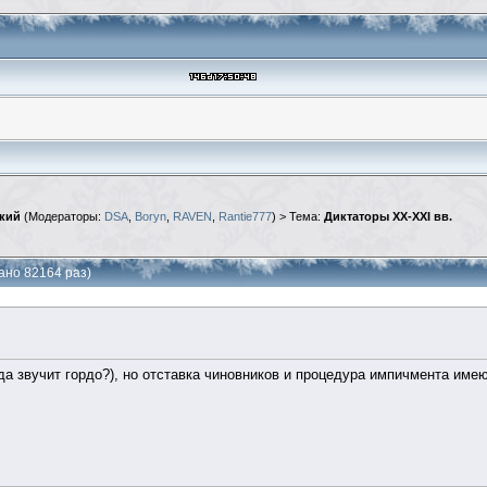
кий
(Модераторы:
DSA
,
Boryn
,
RAVEN
,
Rantie777
) > Тема:
Диктаторы XX-XXI вв.
ано 82164 раз)
да звучит гордо?), но отставка чиновников и процедура импичмента имею