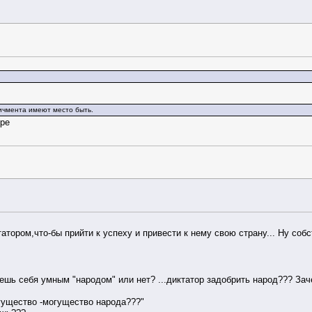
пичмента имеют место быть.
уре
атором,что-бы прийти к успеху и привести к нему свою страну... Ну собс
аешь себя умным "народом" или нет? ...диктатор задобрить народ??? Заче
огущество -могущество народа???"