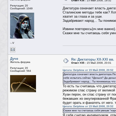
Ответ #34 :
15 Май 2008, 19:52
Репутация: 20
Диктатура означает власть дикта
Сообщений: 1049
Сталинские методы тебе как? Хот
хватит за глаза и за уши.
Задабривают народ... Ты понима
Извини повторюсь(оч.мне важно).
Скажи мне ты считаешь себя умн
-.-V
Дуче
Re: Диктаторы XX-XXI вв.
Житель форума
Ответ #35 :
15 Май 2008, 20:01
Репутация: 20
Цитата: Delphine от 15 Май 2008, 20:52
Сообщений: 564
Диктатура означает власть диктатора.Пол
себе испытать сейчас ?Деньги? Да деньги
Задабривают народ... Ты понимаешь что
То есть ты считаешь что диктато
режимом спас страну от великой 
Хуан перон, он спас страну от 
бежавших из оккупированной Фран
будет орать и фанатеть от него. 
Цитата: Delphine от 15 Май 2008, 20:52
Скажи мне ты считаешь себя умным "нар
Я себя считаю индивидумом, отв