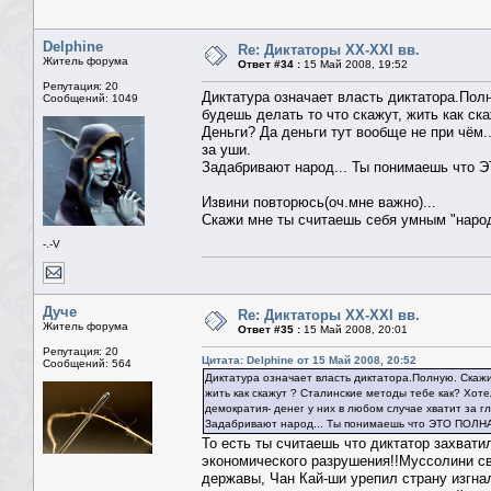
Delphine
Re: Диктаторы XX-XXI вв.
Житель форума
Ответ #34 :
15 Май 2008, 19:52
Репутация: 20
Диктатура означает власть диктатора.Полн
Сообщений: 1049
будешь делать то что скажут, жить как ск
Деньги? Да деньги тут вообще не при чём..
за уши.
Задабривают народ... Ты понимаешь что 
Извини повторюсь(оч.мне важно)...
Скажи мне ты считаешь себя умным "наро
-.-V
Дуче
Re: Диктаторы XX-XXI вв.
Житель форума
Ответ #35 :
15 Май 2008, 20:01
Репутация: 20
Цитата: Delphine от 15 Май 2008, 20:52
Сообщений: 564
Диктатура означает власть диктатора.Полную. Скажи 
жить как скажут ? Сталинские методы тебе как? Хоте
демократия- денег у них в любом случае хватит за гл
Задабривают народ... Ты понимаешь что ЭТО ПОЛНА
То есть ты считаешь что диктатор захвати
экономического разрушения!!Муссолини св
державы, Чан Кай-ши урепил страну изгнал