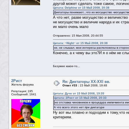
другой может сделать тоже самое, логично
Цитата: Delphine от 15 Май 2008, 20:38
Диктаторы понимают...что их могущество -могущест
А что нет, разве могущество и величество
не могущество и величие народа и их стра
их мало очень мало
Отправлено: 15 Мая 2008, 20:44:55
Цитата: ~Night~ от 15 Май 2008, 20:38
не, не слышал, мои интересы расположены в сторон
Конечно, а к чему вы это?И я о нём не слы
Безумие какое-то...
2Рист
Re: Диктаторы XX-XXI вв.
Житель форума
Ответ #33 :
15 Май 2008, 19:48
Репутация: 195
Цитата: Дуче от 15 Май 2008, 19:35
Сообщений: 1641
Цитата: 2Рист от 15 Май 2008, 20:33
но отставка чиновников и процедура импичмента им
А что всего этого нет при диктатуре
Ну вот мы плавно и подходим к тому,что 
критериям.