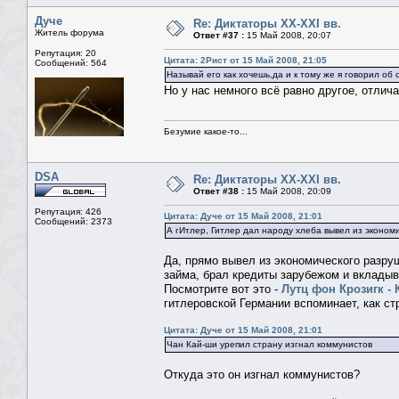
Дуче
Re: Диктаторы XX-XXI вв.
Житель форума
Ответ #37 :
15 Май 2008, 20:07
Репутация: 20
Цитата: 2Рист от 15 Май 2008, 21:05
Сообщений: 564
Называй его как хочешь,да и к тому же я говорил 
Но у нас немного всё равно другое, отлич
Безумие какое-то...
DSA
Re: Диктаторы XX-XXI вв.
Ответ #38 :
15 Май 2008, 20:09
Репутация: 426
Цитата: Дуче от 15 Май 2008, 21:01
Сообщений: 2373
А гИтлер, Гитлер дал народу хлеба вывел из эконом
Да, прямо вывел из экономического разруш
займа, брал кредиты зарубежом и вкладыв
Посмотрите вот это -
Лутц фон Крозигк -
гитлеровской Германии вспоминает, как ст
Цитата: Дуче от 15 Май 2008, 21:01
Чан Кай-ши урепил страну изгнал коммунистов
Откуда это он изгнал коммунистов?