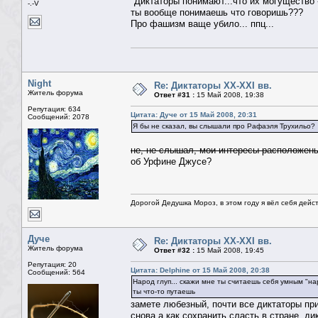
"Диктаторы понимают...что их могущество
-.-V
ты вообще понимаешь что говоришь???
Про фашизм ваще убило... ппц...
Night
Re: Диктаторы XX-XXI вв.
Житель форума
Ответ #31 :
15 Май 2008, 19:38
Репутация: 634
Цитата: Дуче от 15 Май 2008, 20:31
Сообщений: 2078
Я бы не сказал, вы слышали про Рафаэля Трухильо?
не, не слышал, мои интересы расположены
об Урфине Джусе?
Дорогой Дедушка Мороз, в этом году я вёл себя дейс
Дуче
Re: Диктаторы XX-XXI вв.
Житель форума
Ответ #32 :
15 Май 2008, 19:45
Репутация: 20
Цитата: Delphine от 15 Май 2008, 20:38
Сообщений: 564
Народ глуп... скажи мне ты считаешь себя умным "на
ты что-то путаешь
замете любезный, почти все диктаторы при
снова,а как сохранить сласть в стране, д