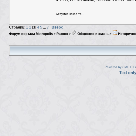
Безумие какое-то...
Страниц:
1
2
[
3
]
4
5
...
7
Вверх
Форум портала Metropolis
>
Разное
>
Общество и жизнь
>
Историчес
Powered by SMF 1.1.
Text onl