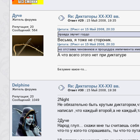
Дуче
Re: Диктаторы XX-XXI вв.
Житель форума
Ответ #29 :
15 Май 2008, 19:35
Репутация: 20
Цитата: 2Рист от 15 Май 2008, 20:33
Сообщений: 564
правда звучит гордо
Весьма, я тоже не стороник.
Цитата: 2Рист от 15 Май 2008, 20:33
но отставка чиновников и процедура импичмента им
А что всего этого нет при диктатуре
Безумие какое-то...
Delphine
Re: Диктаторы XX-XXI вв.
Житель форума
Ответ #30 :
15 Май 2008, 19:38
Репутация: 20
2Night
Сообщений: 1049
Не обязательно быть крутым диктатором,чт
написал ,что каждый второй,а не каждый,т
2Дуче
Народ глуп... скажи мне ты считаешь себя
что-то у кого-то спрашивать, ты что-то пут