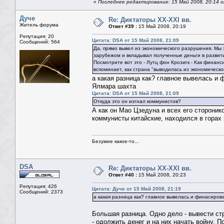
«
Последнее редактирование: 15 Май 2008, 20:14 
Дуче
Re: Диктаторы XX-XXI вв.
Житель форума
Ответ #39 :
15 Май 2008, 20:19
Репутация: 20
Цитата: DSA от 15 Май 2008, 21:09
Сообщений: 564
Да, прямо вывел из экономического разрушения. Мы 
зарубежом и вкладывал полученные деньги в развит
Посмотрите вот это - Лутц фон Крозигк - Как фина
вспоминает, как страна "выводилась из экономическо
а какая разница как? главное вывелась и 
Ялмара шахта
Цитата: DSA от 15 Май 2008, 21:09
Откуда это он изгнал коммунистов?
А как он Мао Цзедуна и всех его стороник
коммунисты китайские, находился в горах
Безумие какое-то...
DSA
Re: Диктаторы XX-XXI вв.
Ответ #40 :
15 Май 2008, 20:23
Репутация: 426
Цитата: Дуче от 15 Май 2008, 21:19
Сообщений: 2373
а какая разница как? главное вывелась и финасиров
Большая разница. Одно дело - вывести ст
- одолжить денег и на них начать войну. 