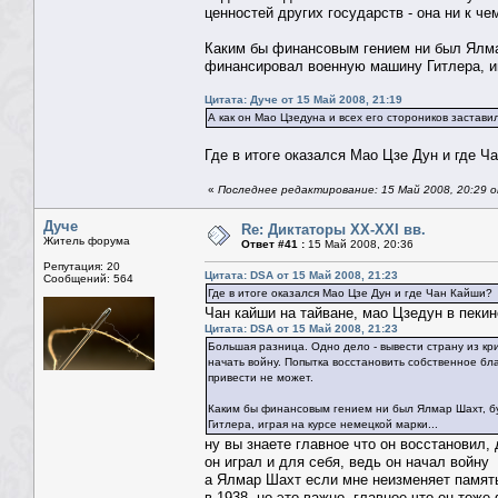
ценностей других государств - она ни к ч
Каким бы финансовым гением ни был Ялмар
финансировал военную машину Гитлера, иг
Цитата: Дуче от 15 Май 2008, 21:19
А как он Мао Цзедуна и всех его стороников застави
Где в итоге оказался Мао Цзе Дун и где Ч
«
Последнее редактирование: 15 Май 2008, 20:29 
Дуче
Re: Диктаторы XX-XXI вв.
Житель форума
Ответ #41 :
15 Май 2008, 20:36
Репутация: 20
Цитата: DSA от 15 Май 2008, 21:23
Сообщений: 564
Где в итоге оказался Мао Цзе Дун и где Чан Кайши?
Чан кайши на тайване, мао Цзедун в пекин
Цитата: DSA от 15 Май 2008, 21:23
Большая разница. Одно дело - вывести страну из кри
начать войну. Попытка восстановить собственное бла
привести не может.
Каким бы финансовым гением ни был Ялмар Шахт, б
Гитлера, играя на курсе немецкой марки...
ну вы знаете главное что он восстановил,
он играл и для себя, ведь он начал войну
а Ялмар Шахт если мне неизменяет памят
в 1938, но это важно, главное что он тож