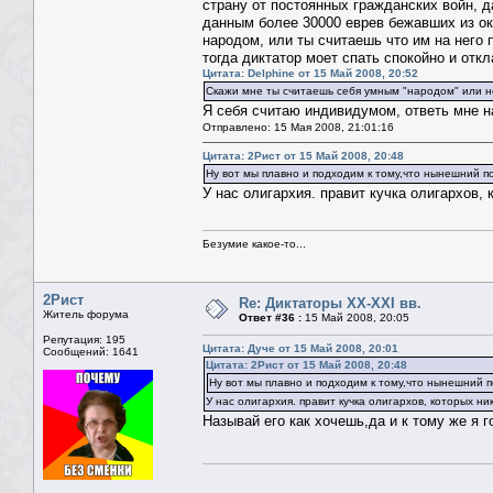
страну от постоянных гражданских войн, 
данным более 30000 еврев бежавших из ок
народом, или ты считаешь что им на него п
тогда диктатор моет спать спокойно и отк
Цитата: Delphine от 15 Май 2008, 20:52
Скажи мне ты считаешь себя умным "народом" или н
Я себя считаю индивидумом, ответь мне н
Отправлено: 15 Мая 2008, 21:01:16
Цитата: 2Рист от 15 Май 2008, 20:48
Ну вот мы плавно и подходим к тому,что нынешний п
У нас олигархия. правит кучка олигархов, 
Безумие какое-то...
2Рист
Re: Диктаторы XX-XXI вв.
Житель форума
Ответ #36 :
15 Май 2008, 20:05
Репутация: 195
Цитата: Дуче от 15 Май 2008, 20:01
Сообщений: 1641
Цитата: 2Рист от 15 Май 2008, 20:48
Ну вот мы плавно и подходим к тому,что нынешний п
У нас олигархия. правит кучка олигархов, которых ни
Называй его как хочешь,да и к тому же я