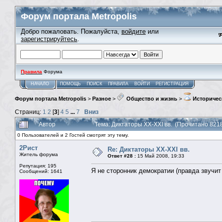
Форум портала Metropolis
Добро пожаловать. Пожалуйста,
войдите
или
зарегистрируйтесь
.
Правила
Форума
НАЧАЛО
ПОМОЩЬ
ПОИСК
ПРАВИЛА
ВОЙТИ
РЕГИСТРАЦИЯ
Форум портала Metropolis
>
Разное
>
Общество и жизнь
>
Историчес
Страниц:
1
2
[
3
]
4
5
...
7
Вниз
Автор
Тема: Диктаторы XX-XXI вв. (Прочитано 821
0 Пользователей и 2 Гостей смотрят эту тему.
2Рист
Re: Диктаторы XX-XXI вв.
Житель форума
Ответ #28 :
15 Май 2008, 19:33
Репутация: 195
Я не сторонник демократии (правда звучит
Сообщений: 1641