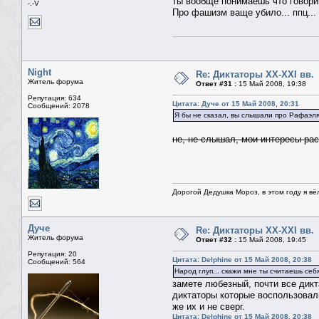
ты вообще понимаешь что говор
-.-V
Про фашизм ваще убило... ппц...
Night
Re: Диктаторы XX-XXI вв.
Житель форума
Ответ #31 :
15 Май 2008, 19:38
Репутация: 634
Цитата: Дуче от 15 Май 2008, 20:31
Сообщений: 2078
Я бы не сказал, вы слышали про Рафаэл
не, не слышал, мои интересы ра
Дорогой Дедушка Мороз, в этом году я вё
Дуче
Re: Диктаторы XX-XXI вв.
Житель форума
Ответ #32 :
15 Май 2008, 19:45
Репутация: 20
Цитата: Delphine от 15 Май 2008, 20:38
Сообщений: 564
Народ глуп... скажи мне ты считаешь себ
замете любезный, почти все дикт
диктаторы которые воспользовали
же их и не сверг.
Цитата: Delphine от 15 Май 2008, 20:38