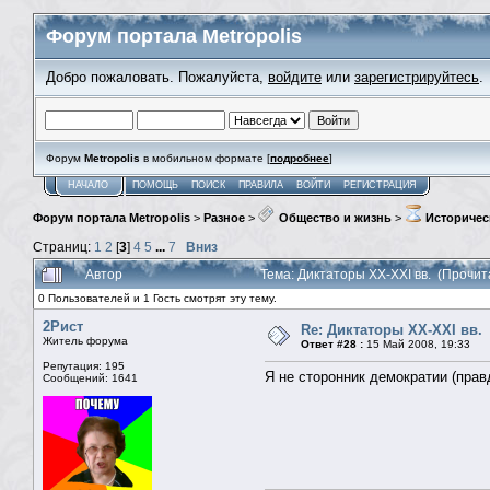
Форум портала Metropolis
Добро пожаловать. Пожалуйста,
войдите
или
зарегистрируйтесь
.
Форум
Metropolis
в мобильном формате [
подробнее
]
НАЧАЛО
ПОМОЩЬ
ПОИСК
ПРАВИЛА
ВОЙТИ
РЕГИСТРАЦИЯ
Форум портала Metropolis
>
Разное
>
Общество и жизнь
>
Историчес
Страниц:
1
2
[
3
]
4
5
...
7
Вниз
Автор
Тема: Диктаторы XX-XXI вв. (Прочит
0 Пользователей и 1 Гость смотрят эту тему.
2Рист
Re: Диктаторы XX-XXI вв.
Житель форума
Ответ #28 :
15 Май 2008, 19:33
Репутация: 195
Я не сторонник демократии (прав
Сообщений: 1641