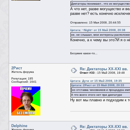
Диктаторы понимают...что их могущество
А что нет, разве могущество и в
разве нет? есть конечно исключе
Отправлено: 15 Мая 2008, 20:44:55
Цитата: ~Night~ от 15 Май 2008, 20:38
не, не слышал, мои интересы расположе
Конечно, а к чему вы это?И я о н
Безумие какое-то...
2Рист
Re: Диктаторы XX-XXI вв.
Житель форума
Ответ #33 :
15 Май 2008, 19:48
Репутация: 195
Цитата: Дуче от 15 Май 2008, 19:35
Сообщений: 1641
Цитата: 2Рист от 15 Май 2008, 20:33
но отставка чиновников и процедура им
А что всего этого нет при диктатуре
Ну вот мы плавно и подходим к т
Delphine
Re: Диктаторы XX-XXI вв.
Житель форума