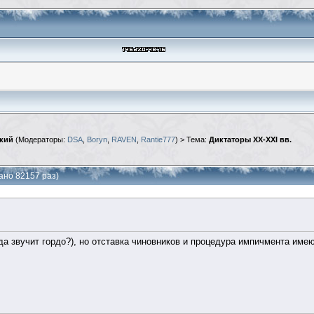
кий
(Модераторы:
DSA
,
Boryn
,
RAVEN
,
Rantie777
) > Тема:
Диктаторы XX-XXI вв.
ано 82157 раз)
да звучит гордо?), но отставка чиновников и процедура импичмента имею