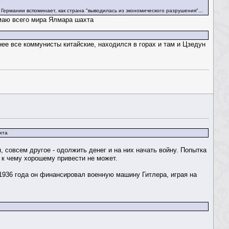
Германии вспоминает, как страна "выводилась из экономического разрушения"...
умаю всего мира Ялмара шахта
нее все коммунисты китайские, находился в горах и там и Цзедун
хта
 совсем другое - одолжить денег и на них начать войну. Попытка
и к чему хорошему привести не может.
1936 года он финансировал военную машину Гитлера, играя на