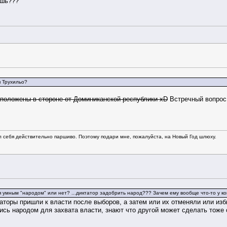
ишь???
я Трухильо?
сположены в стороне от Доминиканской республики xD
Встречный вопрос
л себя действительно паршиво. Поэтому подари мне, пожалуйста, на Новый Год шлюху.
я умным "народом" или нет? ...диктатор задобрить народ??? Зачем ему вообще что-то у ко
аторы пришли к власти после выборов, а затем или их отменяли или изби
сь народом для захвата власти, знают что другой может сделать тоже 