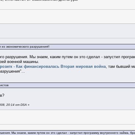
л из экономического разрушения!!
го разрушения. Мы знаем, каким путем он это сделал - запустил прогр
воей военной машины.
розигк - Как финансировалась Вторая мировая война
, там бывший м
азрушения"...
нистов
ов?
008, 20:14 от DSA
»
ушения. Мы знаем, каким путем он это сделал - запустил программу внутреннего займа, б