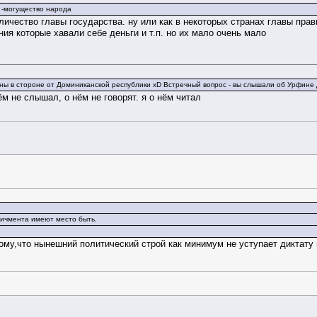
 -могущество народа
еличество главы государства. ну или как в некоторых странах главы прав
ния которые хавали себе деньги и т.п. но их мало очень мало
ны в стороне от Доминиканской республики xD Встречный вопрос - вы слышали об Урфине
ём не слышал, о нём не говорят. я о нём читал
пичмента имеют место быть.
ому,что нынешний политический строй как минимум не уступает диктату