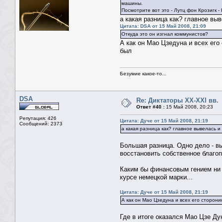
машины.
Посмотрите вот это - Лутц фон Крозигк 
а какая разница как? главное вы
Цитата: DSA от 15 Май 2008, 21:09
Откуда это он изгнал коммунистов?
А как он Мао Цзедуна и всех его
был
Безумие какое-то...
DSA
Re: Диктаторы XX-XXI вв.
Ответ #40 :
15 Май 2008, 20:23
Репутация: 426
Цитата: Дуче от 15 Май 2008, 21:19
Сообщений: 2373
а какая разница как? главное вывелась 
Большая разница. Одно дело - вы
восстановить собственное благоп
Каким бы финансовым гением ни 
курсе немецкой марки...
Цитата: Дуче от 15 Май 2008, 21:19
А как он Мао Цзедуна и всех его сторони
Где в итоге оказался Мао Цзе Ду