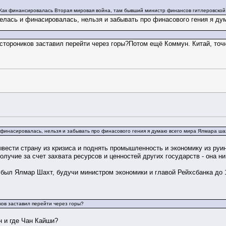
- Как финансировалась Вторая мировая война, там бывший министр финансов гитлеровской 
велась и финасировалась, нельзя и забывать про финасового гения я д
 стороников заставил перейти через горы?Потом ещё Коммун. Китай, точ
и финасировалась, нельзя и забывать про финасового гения я думаю всего мира Ялмара ша
вести страну из кризиса и поднять промышленность и экономику из руин,
олучие за счет захвата ресурсов и ценностей других государств - она н
был Ялмар Шахт, будучи министром экономики и главой Рейхсбанка до 
ков заставил перейти через горы?
н и где Чан Кайши?