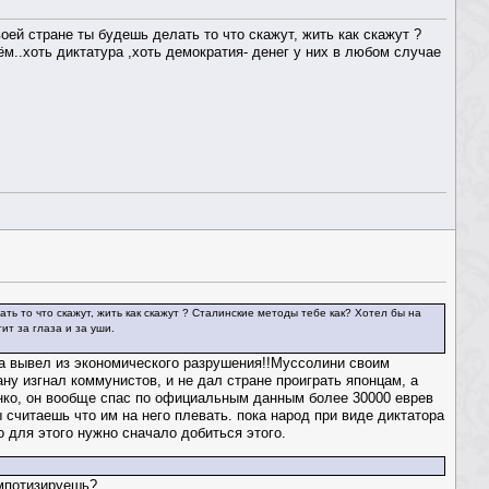
оей стране ты будешь делать то что скажут, жить как скажут ?
м..хоть диктатура ,хоть демократия- денег у них в любом случае
ть то что скажут, жить как скажут ? Сталинские методы тебе как? Хотел бы на
ит за глаза и за уши.
еба вывел из экономического разрушения!!Муссолини своим
ну изгнал коммунистов, и не дал стране проиграть японцам, а
анко, он вообще спас по официальным данным более 30000 еврев
считаешь что им на него плевать. пока народ при виде диктатора
о для этого нужно сначало добиться этого.
импотизируешь?