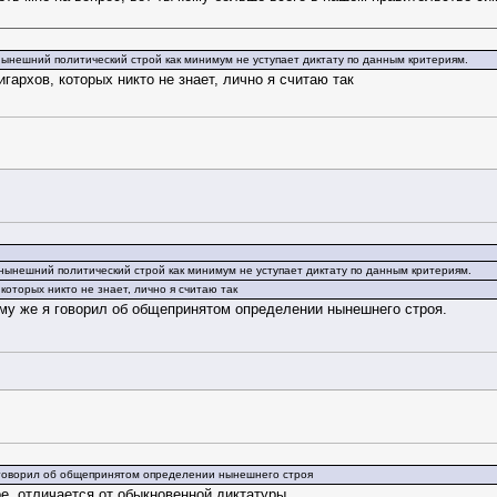
 нынешний политический строй как минимум не уступает диктату по данным критериям.
игархов, которых никто не знает, лично я считаю так
 нынешний политический строй как минимум не уступает диктату по данным критериям.
 которых никто не знает, лично я считаю так
ому же я говорил об общепринятом определении нынешнего строя.
я говорил об общепринятом определении нынешнего строя
ое, отличается от обыкновенной диктатуры