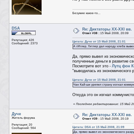
Безумие какое-то...
DSA
Re: Диктаторы XX-XXI вв.
Ответ #38 :
15 Май 2008, 20:09
Репутация: 426
Цитата: Дуче от 15 Май 2008, 21:01
Сообщений: 2373
А гИтлер, Гитлер дал народу хлеба выве
Да, прямо вывел из экономическо
полученные деньги в развитие с
Посмотрите вот это -
Лутц фон К
"выводилась из экономического р
Цитата: Дуче от 15 Май 2008, 21:01
Чан Кай-ши урепил страну изгнал комму
Откуда это он изгнал коммунист
«
Последнее редактирование: 15 Май 2
Дуче
Re: Диктаторы XX-XXI вв.
Житель форума
Ответ #39 :
15 Май 2008, 20:19
Репутация: 20
Цитата: DSA от 15 Май 2008, 21:09
Сообщений: 564
Да, прямо вывел из экономического разр