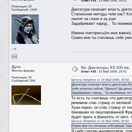
Ответ #34 :
15 Май 2008, 19:52
Репутация: 20
Диктатура означает власть дикта
Сообщений: 1049
Сталинские методы тебе как? Хот
хватит за глаза и за уши.
Задабривают народ... Ты понима
Извини повторюсь(оч.мне важно).
Скажи мне ты считаешь себя умн
-.-V
Дуче
Re: Диктаторы XX-XXI вв.
Житель форума
Ответ #35 :
15 Май 2008, 20:01
Репутация: 20
Цитата: Delphine от 15 Май 2008, 20:52
Сообщений: 564
Диктатура означает власть диктатора.Пол
себе испытать сейчас ?Деньги? Да деньги
Задабривают народ... Ты понимаешь что
То есть ты считаешь что диктато
режимом спас страну от великой 
Хуан перон, он спас страну от 
бежавших из оккупированной Фран
будет орать и фанатеть от него. 
Цитата: Delphine от 15 Май 2008, 20:52
Скажи мне ты считаешь себя умным "нар
Я себя считаю индивидумом, отв