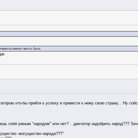
пичмента имеют место быть.
уре
атором,что-бы прийти к успеху и привести к нему свою страну... Ну собс
аешь себя умным "народом" или нет? ...диктатор задобрить народ??? Заче
огущество -могущество народа???"