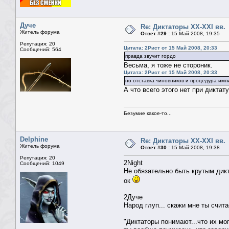
Дуче
Re: Диктаторы XX-XXI вв.
Житель форума
Ответ #29 :
15 Май 2008, 19:35
Репутация: 20
Цитата: 2Рист от 15 Май 2008, 20:33
Сообщений: 564
правда звучит гордо
Весьма, я тоже не стороник.
Цитата: 2Рист от 15 Май 2008, 20:33
но отставка чиновников и процедура им
А что всего этого нет при диктат
Безумие какое-то...
Delphine
Re: Диктаторы XX-XXI вв.
Житель форума
Ответ #30 :
15 Май 2008, 19:38
Репутация: 20
2Night
Сообщений: 1049
Не обязательно быть крутым дикт
ок
2Дуче
Народ глуп... скажи мне ты счит
"Диктаторы понимают...что их м