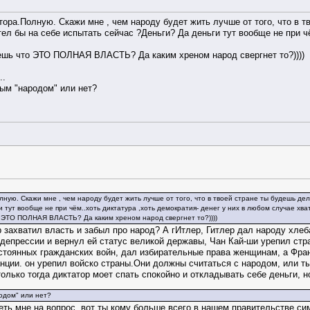
тора.Полную. Скажи мне , чем народу будет жить лучше от того, что в тв
ел бы на себе испытать сейчас ?Деньги? Да деньги тут вообще не при чё
ешь что ЭТО ПОЛНАЯ ВЛАСТЬ? Да каким хреном народ свергнет то?))))
..
ым "народом" или нет?
ную. Скажи мне , чем народу будет жить лучше от того, что в твоей стране ты будешь дела
 тут вообще не при чём..хоть диктатура ,хоть демократия- денег у них в любом случае хват
 ЭТО ПОЛНАЯ ВЛАСТЬ? Да каким хреном народ свергнет то?))))
р захватил власть и забыл про народ? А гИтлер, Гитлер дал народу хл
депрессии и вернул ей статус великой державы, Чан Кай-ши урепил стра
постоянных гражданских войн, дал избирательные права женщинам, а Фр
ции. он урепил войско страны.Они должны считаться с народом, или ты 
только тогда диктатор моет спать спокойно и откладывать себе деньги, н
одом" или нет?
еть мне на вопрос, вот ты кому больше всего в нашем правительстве с