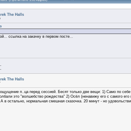
rek The Halls
5
09
... ссылка на закачку в первом посте...
--
--
rek The Halls
7
 ощущение п..ца перед сессией. Бесят только две вещи: 1) Само по себ
олбали это "волшебство рождества" 2) Осёл (ненавижу его с самого его
 А в остально, нормальная смешная сказочка. 20 минут - но удовольств