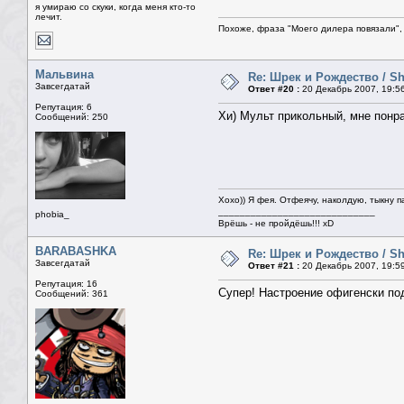
я умираю со скуки, когда меня кто-то
лечит.
Похоже, фраза "Моего дилера повязали", 
Мальвина
Re: Шрек и Рождество / Sh
Завсегдатай
Ответ #20 :
20 Декабрь 2007, 19:5
Репутация: 6
Хи) Мульт прикольный, мне понр
Сообщений: 250
Хохо)) Я фея. Отфеячу, наколдую, тыкну п
_____________________________
phobia_
Врёшь - не пройдёшь!!! xD
BARABASHKA
Re: Шрек и Рождество / Sh
Завсегдатай
Ответ #21 :
20 Декабрь 2007, 19:5
Репутация: 16
Супер! Настроение офигенски под
Сообщений: 361