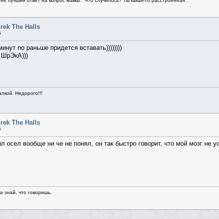
не лучший ответ на вопрос мамы: "Что случилось? Ты какая-то расстроенная".
rek The Halls
6
минут по раньше придется вставать))))))))
 ШрЭкА)))
алкой. Недорого!!!
rek The Halls
5
л осел вообще ни че не понял, он так быстро говорит, что мой мозг не у
да знай, что говоришь.