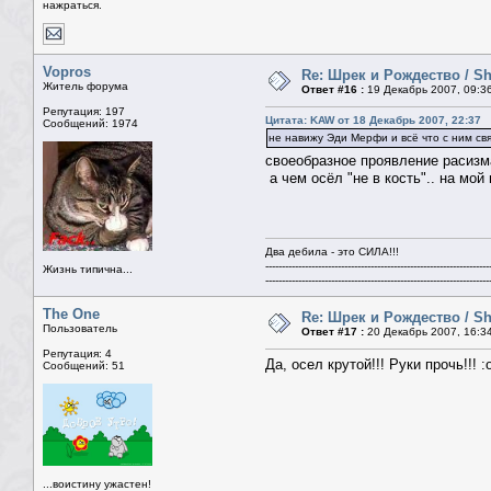
нажраться.
Vopros
Re: Шрек и Рождество / Sh
Житель форума
Ответ #16 :
19 Декабрь 2007, 09:3
Репутация: 197
Цитата: KAW от 18 Декабрь 2007, 22:37
Сообщений: 1974
не навижу Эди Мерфи и всё что с ним св
своеобразное проявление расизм
а чем осёл "не в кость".. на мой
Два дебила - это СИЛА!!!
--------------------------------------------------------------------
Жизнь типична...
--------------------------------------------------------------------
The One
Re: Шрек и Рождество / Sh
Пользователь
Ответ #17 :
20 Декабрь 2007, 16:3
Репутация: 4
Да, осел крутой!!! Руки прочь!!! :
Сообщений: 51
...воистину ужастен!