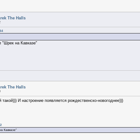
rek The Halls
2
34
 "Шрек на Кавказе"
rek The Halls
3
 такой))) И настроение появляется рождественско-новогоднее)))
22
на Кавказе"