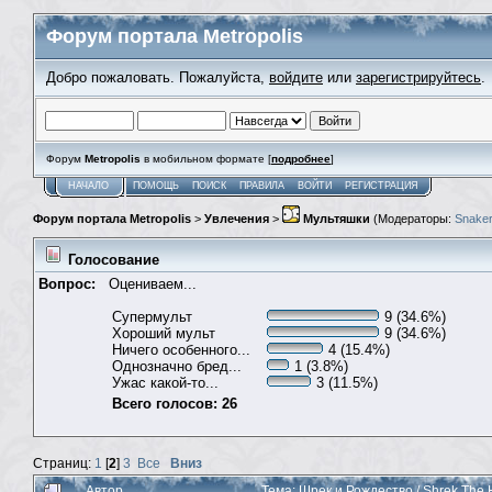
Форум портала Metropolis
Добро пожаловать. Пожалуйста,
войдите
или
зарегистрируйтесь
.
Форум
Metropolis
в мобильном формате [
подробнее
]
НАЧАЛО
ПОМОЩЬ
ПОИСК
ПРАВИЛА
ВОЙТИ
РЕГИСТРАЦИЯ
Форум портала Metropolis
>
Увлечения
>
Мультяшки
(Модераторы:
Snaker
Голосование
Вопрос:
Оцениваем...
Супермульт
9 (34.6%)
Хороший мульт
9 (34.6%)
Ничего особенного...
4 (15.4%)
Однозначно бред...
1 (3.8%)
Ужас какой-то...
3 (11.5%)
Всего голосов: 26
Страниц:
1
[
2
]
3
Все
Вниз
Автор
Тема: Шрек и Рождество / Shrek The 