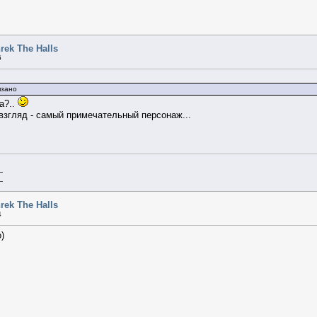
rek The Halls
6
язано
а?..
 взгляд - самый примечательный персонаж...
--
--
rek The Halls
4
о)