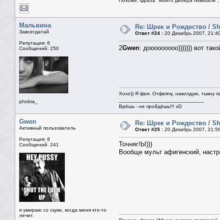
Похоже, фраза "Моего дилера повязали", 
Мальвина
Re: Шрек и Рождество / Sh
Завсегдатай
Ответ #24 :
20 Декабрь 2007, 21:4
Репутация: 6
2
Gwen
: дооооооооо))))))) вот так
Сообщений: 250
Хохо)) Я фея. Отфеячу, наколдую, тыкну п
_____________________________
phobia_
Врёшь - не пройдёшь!!! xD
Gwen
Re: Шрек и Рождество / Sh
Активный пользователь
Ответ #25 :
20 Декабрь 2007, 21:5
Репутация: 8
Точняг!Ы)))
Сообщений: 241
Вообще мульт афигенский, настро
я умираю со скуки, когда меня кто-то
лечит.