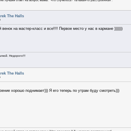
не лучший ответ на вопрос мамы: "Что случилось? Ты какая-то расстроенная".
rek The Halls
0
ой венок на мастер-класс и все!!!! Первое место у нас в кармане )))))))
алкой. Недорого!!!
rek The Halls
6
ение хорошо поднимает))) Я его теперь по утрам буду смотреть)))