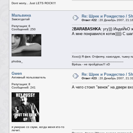
Dont worry... Just LETS ROCK!!!
Мальвина
Re: Шрек и Рождество / Sh
Завсегдатай
Ответ #22 :
20 Декабрь 2007, 21:1
Репутация: 6
2
BARABASHKA
: угу))) ИндеЙкО 
Сообщений: 250
А мне понравился котик))))) С шап
Хохо)) Я фея. Отфеячу, наколдую, тыкну п
_____________________________
phobia_
Врёшь - не пройдёшь!!! xD
Gwen
Re: Шрек и Рождество / Sh
Активный пользователь
Ответ #23 :
20 Декабрь 2007, 21:3
Репутация: 8
А чего стоил "венок" на двери вхо
Сообщений: 241
я умираю со скуки, когда меня кто-то
лечит.