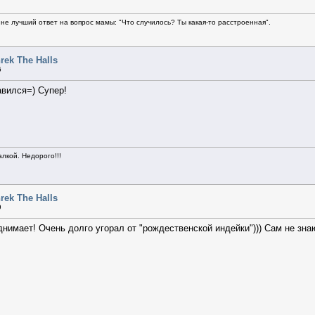
не лучший ответ на вопрос мамы: "Что случилось? Ты какая-то расстроенная".
rek The Halls
6
авился=) Супер!
алкой. Недорого!!!
rek The Halls
9
нимает! Очень долго угорал от "рождественской индейки"))) Сам не знаю