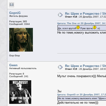
GopniG
Re: Шрек и Рождество / Sh
Житель форума
Ответ #18 :
20 Декабрь 2007, 17:2
Репутация: 385
Цитата: The One от 20 Декабрь 2007, 16:
Сообщений: 3344
Да, осел крутой
Руки прочь
:о)
Не по теме,номогу выложить клип
Gop-Stop
Gwen
Re: Шрек и Рождество / Sh
Активный пользователь
Ответ #19 :
20 Декабрь 2007, 18:0
Репутация: 8
Мульт очень понравился))) Милый
Сообщений: 241
Зы
Цитата: GopniG от 20 Декабрь 2007, 17:
Не по теме,номогу выложить клип "Шрек 
Действительно не по теме)))