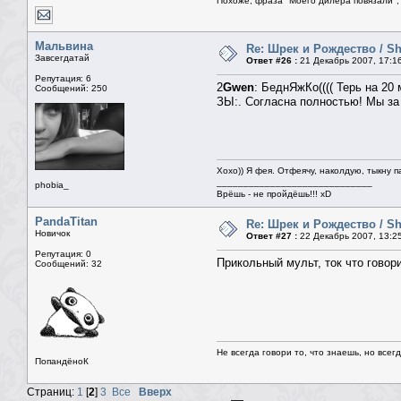
Похоже, фраза "Моего дилера повязали", 
Мальвина
Re: Шрек и Рождество / Sh
Завсегдатай
Ответ #26 :
21 Декабрь 2007, 17:1
Репутация: 6
2
Gwen
: БеднЯжКо(((( Терь на 20 
Сообщений: 250
ЗЫ:. Согласна полностью! Мы за
Хохо)) Я фея. Отфеячу, наколдую, тыкну п
_____________________________
phobia_
Врёшь - не пройдёшь!!! xD
PandaTitan
Re: Шрек и Рождество / Sh
Новичок
Ответ #27 :
22 Декабрь 2007, 13:2
Репутация: 0
Прикольный мульт, ток что говори
Сообщений: 32
Не всегда говори то, что знаешь, но всег
ПопандёноК
Страниц:
1
[
2
]
3
Все
Вверх