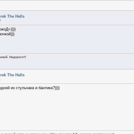
rek The Halls
8
жжоД=))))
очкой)))
алкой. Недорого!!!
rek The Halls
1
дной из стульчака и бантика?))))