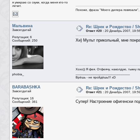
я умираю со скуки, когда меня кто-то
лечит.
Похоже, фраза "Моего дилера повязали", 
Мальвина
Re: Шрек и Рождество / Sh
Завсегдатай
Ответ #20 :
20 Декабрь 2007, 19:5
Репутация: 6
Хи) Мульт прикольный, мне понр
Сообщений: 250
Хохо)) Я фея. Отфеячу, наколдую, тыкну п
_____________________________
phobia_
Врёшь - не пройдёшь!!! xD
BARABASHKA
Re: Шрек и Рождество / Sh
Завсегдатай
Ответ #21 :
20 Декабрь 2007, 19:5
Репутация: 16
Супер! Настроение офигенски под
Сообщений: 361