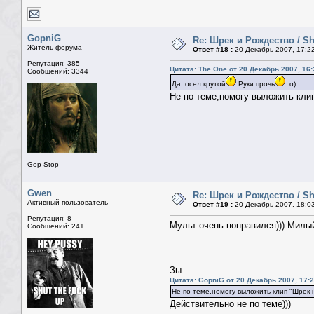
GopniG
Re: Шрек и Рождество / Sh
Житель форума
Ответ #18 :
20 Декабрь 2007, 17:2
Репутация: 385
Цитата: The One от 20 Декабрь 2007, 16:
Сообщений: 3344
Да, осел крутой
Руки прочь
:о)
Не по теме,номогу выложить клип
Gop-Stop
Gwen
Re: Шрек и Рождество / Sh
Активный пользователь
Ответ #19 :
20 Декабрь 2007, 18:0
Репутация: 8
Мульт очень понравился))) Милый
Сообщений: 241
Зы
Цитата: GopniG от 20 Декабрь 2007, 17:
Не по теме,номогу выложить клип "Шрек 
Действительно не по теме)))