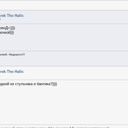
rek The Halls
8
жжоД=))))
очкой)))
алкой. Недорого!!!
rek The Halls
1
дной из стульчака и бантика?))))