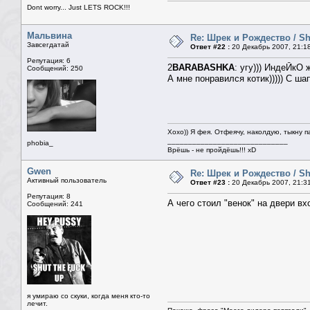
Dont worry... Just LETS ROCK!!!
Мальвина
Re: Шрек и Рождество / Sh
Завсегдатай
Ответ #22 :
20 Декабрь 2007, 21:1
Репутация: 6
2
BARABASHKA
: угу))) ИндеЙкО 
Сообщений: 250
А мне понравился котик))))) С шап
Хохо)) Я фея. Отфеячу, наколдую, тыкну п
_____________________________
phobia_
Врёшь - не пройдёшь!!! xD
Gwen
Re: Шрек и Рождество / Sh
Активный пользователь
Ответ #23 :
20 Декабрь 2007, 21:3
Репутация: 8
А чего стоил "венок" на двери вхо
Сообщений: 241
я умираю со скуки, когда меня кто-то
лечит.