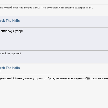
не лучший ответ на вопрос мамы: "Что случилось? Ты какая-то расстроенная".
rek The Halls
6
авился=) Супер!
алкой. Недорого!!!
rek The Halls
9
нимает! Очень долго угорал от "рождественской индейки"))) Сам не знаю