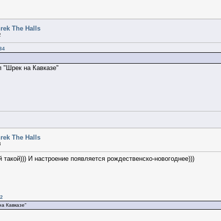
rek The Halls
2
34
 "Шрек на Кавказе"
rek The Halls
3
 такой))) И настроение появляется рождественско-новогоднее)))
22
на Кавказе"