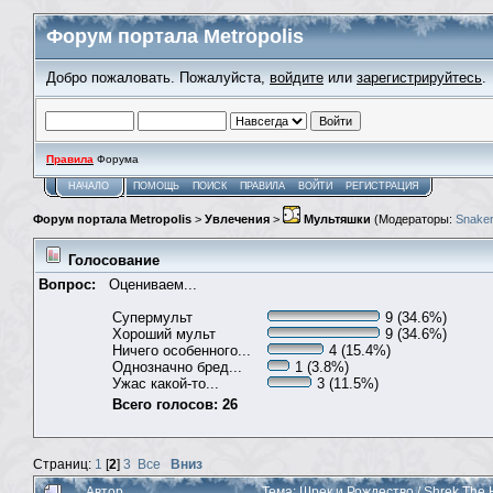
Форум портала Metropolis
Добро пожаловать. Пожалуйста,
войдите
или
зарегистрируйтесь
.
Правила
Форума
НАЧАЛО
ПОМОЩЬ
ПОИСК
ПРАВИЛА
ВОЙТИ
РЕГИСТРАЦИЯ
Форум портала Metropolis
>
Увлечения
>
Мультяшки
(Модераторы:
Snaker
Голосование
Вопрос:
Оцениваем...
Супермульт
9 (34.6%)
Хороший мульт
9 (34.6%)
Ничего особенного...
4 (15.4%)
Однозначно бред...
1 (3.8%)
Ужас какой-то...
3 (11.5%)
Всего голосов: 26
Страниц:
1
[
2
]
3
Все
Вниз
Автор
Тема: Шрек и Рождество / Shrek The 