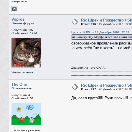
нажраться.
Vopros
Re: Шрек и Рождество / Sh
Житель форума
Ответ #16 :
19 Декабрь 2007, 09:3
Репутация: 197
Цитата: KAW от 18 Декабрь 2007, 22:37
Сообщений: 1974
не навижу Эди Мерфи и всё что с ним св
своеобразное проявление расизм
а чем осёл "не в кость".. на мой
Два дебила - это СИЛА!!!
--------------------------------------------------------------------
Жизнь типична...
--------------------------------------------------------------------
The One
Re: Шрек и Рождество / Sh
Пользователь
Ответ #17 :
20 Декабрь 2007, 16:3
Репутация: 4
Да, осел крутой!!! Руки прочь!!! :
Сообщений: 51
...воистину ужастен!