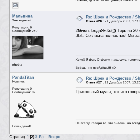
Похоже, фраза "Моего дилера повязали", 
Мальвина
Re: Шрек и Рождество / Sh
Завсегдатай
Ответ #26 :
21 Декабрь 2007, 17:1
Репутация: 6
2
Gwen
: БеднЯжКо(((( Терь на 20 
Сообщений: 250
ЗЫ:. Согласна полностью! Мы за
Хохо)) Я фея. Отфеячу, наколдую, тыкну п
_____________________________
phobia_
Врёшь - не пройдёшь!!! xD
PandaTitan
Re: Шрек и Рождество / Sh
Новичок
Ответ #27 :
22 Декабрь 2007, 13:2
Репутация: 0
Прикольный мульт, ток что говори
Сообщений: 32
Не всегда говори то, что знаешь, но всег
ПопандёноК
Страниц:
1
[
2
]
3
Все
Вверх