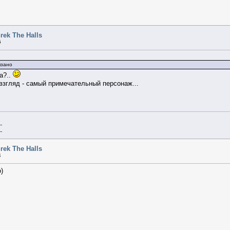
rek The Halls
6
язано
а?..
 взгляд - самый примечательный персонаж...
--
--
rek The Halls
4
о)