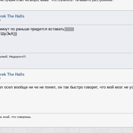
не лучший ответ на вопрос мамы: "Что случилось? Ты какая-то расстроенная".
rek The Halls
6
минут по раньше придется вставать))))))))
 ШрЭкА)))
алкой. Недорого!!!
rek The Halls
5
л осел вообще ни че не понял, он так быстро говорит, что мой мозг не у
да знай, что говоришь.