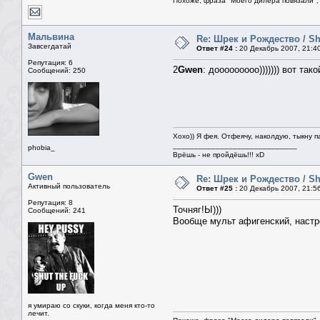
Похоже, фраза "Моего дилера повязали", 
Мальвина
Re: Шрек и Рождество / Sh
Завсегдатай
Ответ #24 :
20 Декабрь 2007, 21:4
Репутация: 6
2
Gwen
: дооооооооо))))))) вот так
Сообщений: 250
Хохо)) Я фея. Отфеячу, наколдую, тыкну п
_____________________________
phobia_
Врёшь - не пройдёшь!!! xD
Gwen
Re: Шрек и Рождество / Sh
Активный пользователь
Ответ #25 :
20 Декабрь 2007, 21:5
Репутация: 8
Точняг!Ы)))
Сообщений: 241
Вообще мульт афигенский, настро
я умираю со скуки, когда меня кто-то
лечит.