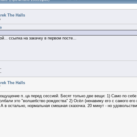
rek The Halls
5
09
... ссылка на закачку в первом посте...
--
--
rek The Halls
7
 ощущение п..ца перед сессией. Бесят только две вещи: 1) Само по себ
олбали это "волшебство рождества" 2) Осёл (ненавижу его с самого его
 А в остально, нормальная смешная сказочка. 20 минут - но удовольств