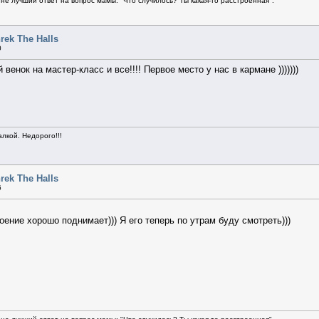
не лучший ответ на вопрос мамы: "Что случилось? Ты какая-то расстроенная".
rek The Halls
0
ой венок на мастер-класс и все!!!! Первое место у нас в кармане )))))))
алкой. Недорого!!!
rek The Halls
6
ение хорошо поднимает))) Я его теперь по утрам буду смотреть)))