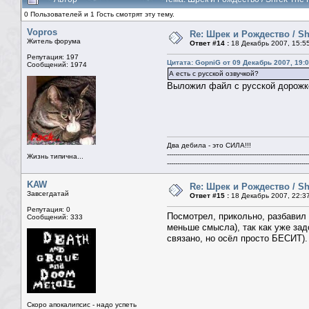
0 Пользователей и 1 Гость смотрят эту тему.
Vopros
Re: Шрек и Рождество / Sh
Житель форума
Ответ #14 :
18 Декабрь 2007, 15:5
Репутация: 197
Цитата: GopniG от 09 Декабрь 2007, 19:
Сообщений: 1974
А есть с русской озвучкой?
Выложил файл с русской дорожкой
Два дебила - это СИЛА!!!
--------------------------------------------------------------------
Жизнь типична...
--------------------------------------------------------------------
KAW
Re: Шрек и Рождество / Sh
Завсегдатай
Ответ #15 :
18 Декабрь 2007, 22:3
Репутация: 0
Посмотрел, прикольно, разбавил
Сообщений: 333
меньше смысла), так как уже зад
связано, но осёл просто БЕСИТ).
Скоро апокалипсис - надо успеть