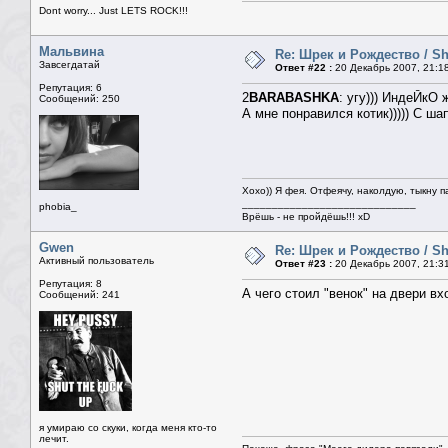
Dont worry... Just LETS ROCK!!!
Мальвина
Re: Шрек и Рождество / Sh
Завсегдатай
Ответ #22 :
20 Декабрь 2007, 21:1
Репутация: 6
2
BARABASHKA
: угу))) ИндеЙкО 
Сообщений: 250
А мне понравился котик))))) С шап
Хохо)) Я фея. Отфеячу, наколдую, тыкну п
_____________________________
phobia_
Врёшь - не пройдёшь!!! xD
Gwen
Re: Шрек и Рождество / Sh
Активный пользователь
Ответ #23 :
20 Декабрь 2007, 21:3
Репутация: 8
А чего стоил "венок" на двери вхо
Сообщений: 241
я умираю со скуки, когда меня кто-то
лечит.