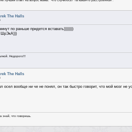
не лучший ответ на вопрос мамы: "Что случилось? Ты какая-то расстроенная".
rek The Halls
6
минут по раньше придется вставать))))))))
 ШрЭкА)))
алкой. Недорого!!!
rek The Halls
5
л осел вообще ни че не понял, он так быстро говорит, что мой мозг не у
да знай, что говоришь.