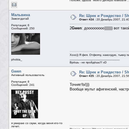
Похоже, фраза "Моего дилера повязали", 
Мальвина
Re: Шрек и Рождество / Sh
Завсегдатай
Ответ #24 :
20 Декабрь 2007, 21:4
Репутация: 6
2
Gwen
: дооооооооо))))))) вот так
Сообщений: 250
Хохо)) Я фея. Отфеячу, наколдую, тыкну п
_____________________________
phobia_
Врёшь - не пройдёшь!!! xD
Gwen
Re: Шрек и Рождество / Sh
Активный пользователь
Ответ #25 :
20 Декабрь 2007, 21:5
Репутация: 8
Точняг!Ы)))
Сообщений: 241
Вообще мульт афигенский, настро
я умираю со скуки, когда меня кто-то
лечит.