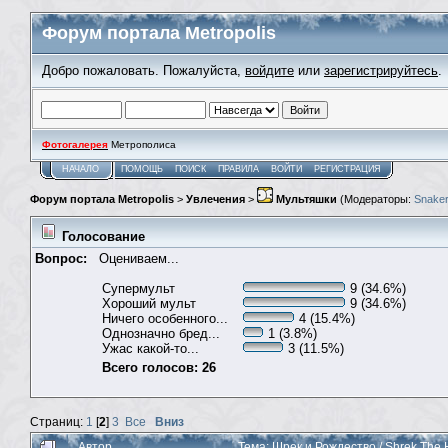
Форум портала Metropolis
Добро пожаловать. Пожалуйста,
войдите
или
зарегистрируйтесь
.
Фотогалерея
Метрополиса
НАЧАЛО
ПОМОЩЬ
ПОИСК
ПРАВИЛА
ВОЙТИ
РЕГИСТРАЦИЯ
Форум портала Metropolis
>
Увлечения
>
Мультяшки
(Модераторы:
Snaker
Голосование
Вопрос:
Оцениваем...
Супермульт
9 (34.6%)
Хороший мульт
9 (34.6%)
Ничего особенного...
4 (15.4%)
Однозначно бред...
1 (3.8%)
Ужас какой-то...
3 (11.5%)
Всего голосов: 26
Страниц:
1
[
2
]
3
Все
Вниз
Автор
Тема: Шрек и Рождество / Shrek The 