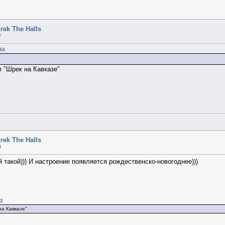
rek The Halls
2
34
 "Шрек на Кавказе"
rek The Halls
3
 такой))) И настроение появляется рождественско-новогоднее)))
22
на Кавказе"