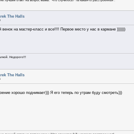
не лучший ответ на вопрос мамы: "Что случилось? Ты какая-то расстроенная".
rek The Halls
0
ой венок на мастер-класс и все!!!! Первое место у нас в кармане )))))))
алкой. Недорого!!!
rek The Halls
6
ение хорошо поднимает))) Я его теперь по утрам буду смотреть)))