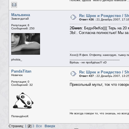
Похоже, фраза "Моего дилера повязали", 
Мальвина
Re: Шрек и Рождество / Sh
Завсегдатай
Ответ #26 :
21 Декабрь 2007, 17:1
Репутация: 6
2
Gwen
: БеднЯжКо(((( Терь на 20 
Сообщений: 250
ЗЫ:. Согласна полностью! Мы за
Хохо)) Я фея. Отфеячу, наколдую, тыкну п
_____________________________
phobia_
Врёшь - не пройдёшь!!! xD
PandaTitan
Re: Шрек и Рождество / Sh
Новичок
Ответ #27 :
22 Декабрь 2007, 13:2
Репутация: 0
Прикольный мульт, ток что говори
Сообщений: 32
Не всегда говори то, что знаешь, но всег
ПопандёноК
Страниц:
1
[
2
]
3
Все
Вверх