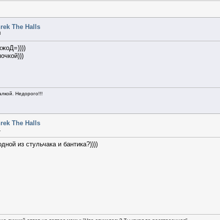
rek The Halls
8
жжоД=))))
очкой)))
алкой. Недорого!!!
rek The Halls
1
дной из стульчака и бантика?))))