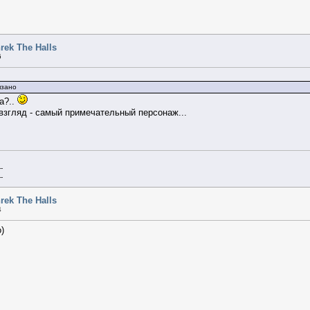
rek The Halls
6
язано
а?..
 взгляд - самый примечательный персонаж...
--
--
rek The Halls
4
о)