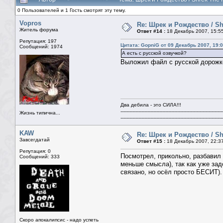
0 Пользователей и 1 Гость смотрят эту тему.
Vopros
Re: Шрек и Рождество / Sh
Житель форума
Ответ #14 :
18 Декабрь 2007, 15:5
Репутация: 197
Цитата: GopniG от 09 Декабрь 2007, 19:
Сообщений: 1974
А есть с русской озвучкой?
Выложил файл с русской дорожкой
Два дебила - это СИЛА!!!
--------------------------------------------------------------------
Жизнь типична...
--------------------------------------------------------------------
KAW
Re: Шрек и Рождество / Sh
Завсегдатай
Ответ #15 :
18 Декабрь 2007, 22:3
Репутация: 0
Посмотрел, прикольно, разбавил
Сообщений: 333
меньше смысла), так как уже зад
связано, но осёл просто БЕСИТ).
Скоро апокалипсис - надо успеть