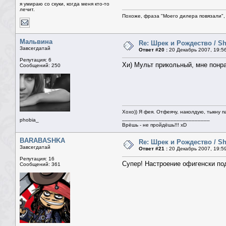
я умираю со скуки, когда меня кто-то
лечит.
Похоже, фраза "Моего дилера повязали", 
Мальвина
Re: Шрек и Рождество / Sh
Завсегдатай
Ответ #20 :
20 Декабрь 2007, 19:5
Репутация: 6
Хи) Мульт прикольный, мне понр
Сообщений: 250
Хохо)) Я фея. Отфеячу, наколдую, тыкну п
_____________________________
phobia_
Врёшь - не пройдёшь!!! xD
BARABASHKA
Re: Шрек и Рождество / Sh
Завсегдатай
Ответ #21 :
20 Декабрь 2007, 19:5
Репутация: 16
Супер! Настроение офигенски под
Сообщений: 361