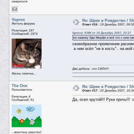
нажраться.
Vopros
Re: Шрек и Рождество / Sh
Житель форума
Ответ #16 :
19 Декабрь 2007, 09:3
Репутация: 197
Цитата: KAW от 18 Декабрь 2007, 22:37
Сообщений: 1974
не навижу Эди Мерфи и всё что с ним св
своеобразное проявление расизм
а чем осёл "не в кость".. на мой
Два дебила - это СИЛА!!!
--------------------------------------------------------------------
Жизнь типична...
--------------------------------------------------------------------
The One
Re: Шрек и Рождество / Sh
Пользователь
Ответ #17 :
20 Декабрь 2007, 16:3
Репутация: 4
Да, осел крутой!!! Руки прочь!!! :
Сообщений: 51
...воистину ужастен!