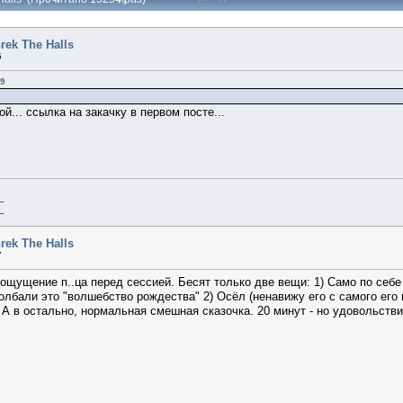
rek The Halls
5
09
... ссылка на закачку в первом посте...
--
--
rek The Halls
7
 ощущение п..ца перед сессией. Бесят только две вещи: 1) Само по себ
олбали это "волшебство рождества" 2) Осёл (ненавижу его с самого его
 А в остально, нормальная смешная сказочка. 20 минут - но удовольств