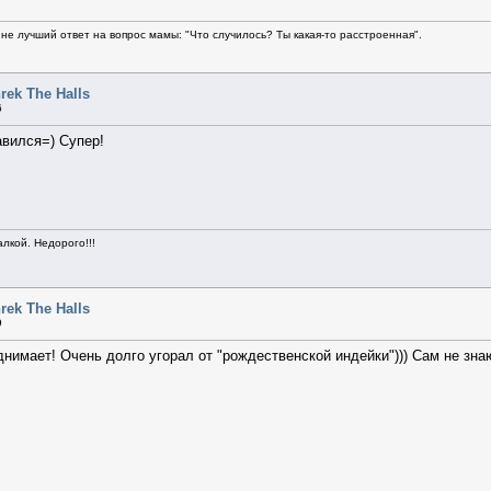
не лучший ответ на вопрос мамы: "Что случилось? Ты какая-то расстроенная".
rek The Halls
6
авился=) Супер!
алкой. Недорого!!!
rek The Halls
9
нимает! Очень долго угорал от "рождественской индейки"))) Сам не знаю