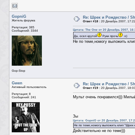
GopniG
Re: Шрек и Рождество / Sh
Житель форума
Ответ #18 :
20 Декабрь 2007, 17:2
Репутация: 385
Цитата: The One от 20 Декабрь 2007, 16:
Сообщений: 3344
Да, осел крутой
Руки прочь
:о)
Не по теме,номогу выложить клип
Gop-Stop
Gwen
Re: Шрек и Рождество / Sh
Активный пользователь
Ответ #19 :
20 Декабрь 2007, 18:0
Репутация: 8
Мульт очень понравился))) Милый
Сообщений: 241
Зы
Цитата: GopniG от 20 Декабрь 2007, 17:
Не по теме,номогу выложить клип "Шрек 
Действительно не по теме)))