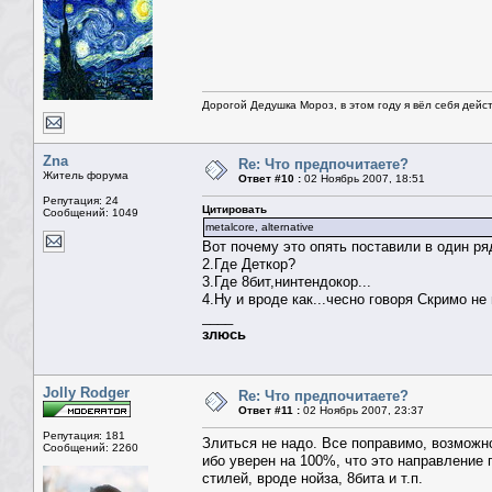
Дорогой Дедушка Мороз, в этом году я вёл себя дейс
Zna
Re: Что предпочитаете?
Житель форума
Ответ #10 :
02 Ноябрь 2007, 18:51
Репутация: 24
Цитировать
Сообщений: 1049
metalcore, alternative
Вот почему это опять поставили в один ряд
2.Где Деткор?
3.Где 8бит,нинтендокор...
4.Ну и вроде как...чесно говоря Скримо не 
____
злюсь
Jolly Rodger
Re: Что предпочитаете?
Ответ #11 :
02 Ноябрь 2007, 23:37
Репутация: 181
Злиться не надо. Все поправимо, возможно
Сообщений: 2260
ибо уверен на 100%, что это направление
стилей, вроде нойза, 8бита и т.п.