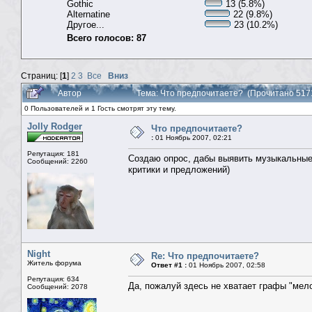
Gothic
13 (5.8%)
Alternatine
22 (9.8%)
Другое...
23 (10.2%)
Всего голосов: 87
Страниц: [
1
]
2
3
Все
Вниз
Автор
Тема: Что предпочитаете? (Прочитано 517
0 Пользователей и 1 Гость смотрят эту тему.
Jolly Rodger
Что предпочитаете?
:
01 Ноябрь 2007, 02:21
Репутация: 181
Создаю опрос, дабы выявить музыкальные 
Сообщений: 2260
критики и предложений)
Night
Re: Что предпочитаете?
Житель форума
Ответ #1 :
01 Ноябрь 2007, 02:58
Репутация: 634
Да, пожалуй здесь не хватает графы "мел
Сообщений: 2078