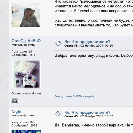
Что касается "меломанов от металла" - эт
нравится нечто мелодичное и не особо тяж
исполенный funeral doom вам понравится 
p.s. Естественно, опрос точным не будет.
слушателей и выкладывать то, что будет 
СтелС_нАлЕвО
Re: Что предпочитаете?
Житель форума
Ответ #8 :
02 Ноябрь 2007, 00:20
Репутация: 18
Сообщений: 675
Выбрал альтернативу, хард и фолк. Выбо
Dream...sweet dream..
Это должен ЗНАТЬ каждый!
Night
Re: Что предпочитаете?
Житель форума
Ответ #9 :
02 Ноябрь 2007, 18:37
Репутация: 634
Да,
Banderas
, именно второй вариант. Не 
Сообщений: 2078