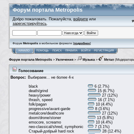
Форум портала Metropolis
Добро пожаловать. Пожалуйста,
войдите
или
зарегистрируйтесь
.
Форум
Metropolis
в мобильном формате [
подробнее
]
НАЧАЛО
ПОМОЩЬ
ПОИСК
ПРАВИЛА
ВОЙТИ
РЕГИСТРАЦИЯ
Форум портала Metropolis
>
Увлечения
>
Музыка
>
Метал
(Модератор
Голосование
Вопрос:
Выбираем... не более 4-х
black
6 (2.7%)
death/grind
15 (6.7%)
heavy/power
27 (12%)
thrash, speed
16 (7.1%)
folk/pagan
10 (4.4%)
progressive/avant-garde
8 (3.6%)
metalcore/deathcore
27 (12%)
doom/drone/stoner
13 (5.8%)
emocore, screamo
10 (4.4%)
neo-classical/shred, symphonic
7 (3.1%)
Старый-добрый hard rock
28 (12.4%)