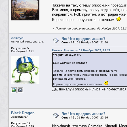
Тяжело на такую тему опросники проводит
Вот меня, к примеру, heavy редко прёт, но
понравится. Folk приятен, а вот pagan уже
Короче опрос получается неточным
«
Последнее редактирование: 01 Ноябрь 2007, 21:30
лексус
Re: Что предпочитаете?
Активный пользователь
Ответ #4 :
01 Ноябрь 2007, 21:40
Репутация: 5
Цитата: Proctor от 01 Ноябрь 2007, 21:22
Сообщений: 121
~Night~
,
лексус
: Угу
Ещё
Gothic
'и не хватает.
Тяжело на такую тему опросники проводить =)
Вот меня, к примеру, heavy редко прёт, но если смеш
вот pagan уже неособо.
Короче опрос получается неточным
Да, пожалуй опросный лист не поместится
Black Dragon
Re: Что предпочитаете?
Завсегдатай
Ответ #5 :
01 Ноябрь 2007, 23:16
Репутация: 19
Neo-thrash, это типа Chimaira, Ninetail, Mne
Сообщений: 379