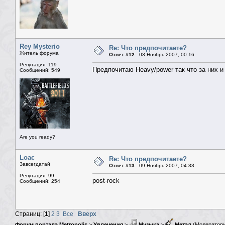
Rey Mysterio
Re: Что предпочитаете?
Житель форума
Ответ #12 :
03 Ноябрь 2007, 00:16
Репутация: 119
Предпочитаю Heavy/power так что за них и
Сообщений: 549
Are you ready?
Loac
Re: Что предпочитаете?
Завсегдатай
Ответ #13 :
09 Ноябрь 2007, 04:33
Репутация: 99
post-rock
Сообщений: 254
Страниц: [
1
]
2
3
Все
Вверх
Форум портала Metropolis
>
Увлечения
>
Музыка
>
Метал
(Модератор