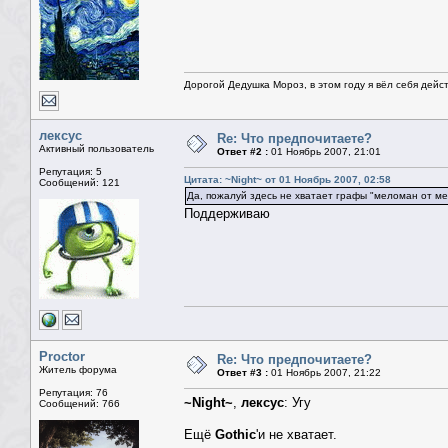
Дорогой Дедушка Мороз, в этом году я вёл себя дейс
лексус
Re: Что предпочитаете?
Активный пользователь
Ответ #2 :
01 Ноябрь 2007, 21:01
Репутация: 5
Цитата: ~Night~ от 01 Ноябрь 2007, 02:58
Сообщений: 121
Да, пожалуй здесь не хватает графы "меломан от ме
Поддерживаю
Proctor
Re: Что предпочитаете?
Житель форума
Ответ #3 :
01 Ноябрь 2007, 21:22
Репутация: 76
~Night~
,
лексус
: Угу
Сообщений: 766
Ещё
Gothic
'и не хватает.