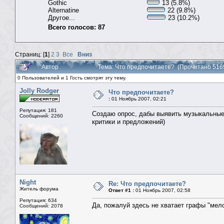
Gothic
13 (5.8%)
Alternatine
22 (9.8%)
Другое...
23 (10.2%)
Всего голосов: 87
Страниц: [
1
]
2
3
Все
Вниз
Автор
Тема: Что предпочитаете? (Прочитано 516
0 Пользователей и 1 Гость смотрят эту тему.
Jolly Rodger
Что предпочитаете?
:
01 Ноябрь 2007, 02:21
Репутация: 181
Создаю опрос, дабы выявить музыкальные 
Сообщений: 2260
критики и предложений)
Night
Re: Что предпочитаете?
Житель форума
Ответ #1 :
01 Ноябрь 2007, 02:58
Репутация: 634
Да, пожалуй здесь не хватает графы "мел
Сообщений: 2078