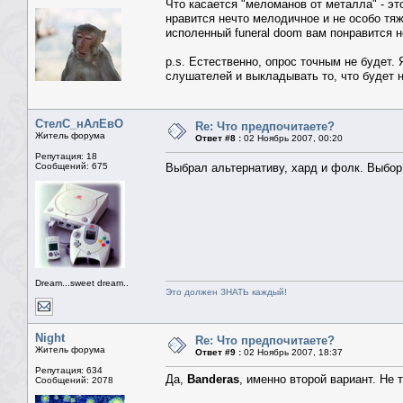
Что касается "меломанов от металла" - эт
нравится нечто мелодичное и не особо тяж
исполенный funeral doom вам понравится 
p.s. Естественно, опрос точным не будет.
слушателей и выкладывать то, что будет 
СтелС_нАлЕвО
Re: Что предпочитаете?
Житель форума
Ответ #8 :
02 Ноябрь 2007, 00:20
Репутация: 18
Сообщений: 675
Выбрал альтернативу, хард и фолк. Выбо
Dream...sweet dream..
Это должен ЗНАТЬ каждый!
Night
Re: Что предпочитаете?
Житель форума
Ответ #9 :
02 Ноябрь 2007, 18:37
Репутация: 634
Да,
Banderas
, именно второй вариант. Не 
Сообщений: 2078