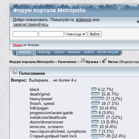
Форум портала Metropolis
Добро пожаловать. Пожалуйста,
войдите
или
зарегистрируйтесь
.
Поиск
по Форуму
НАЧАЛО
ПОМОЩЬ
ПОИСК
ПРАВИЛА
ВОЙТИ
РЕГИСТРАЦИЯ
Форум портала Metropolis
>
Увлечения
>
Музыка
>
Метал
(Модератор
Голосование
Вопрос:
Выбираем... не более 4-х
black
6 (2.7%)
death/grind
15 (6.7%)
heavy/power
27 (12%)
thrash, speed
16 (7.1%)
folk/pagan
10 (4.4%)
progressive/avant-garde
8 (3.6%)
metalcore/deathcore
27 (12%)
doom/drone/stoner
13 (5.8%)
emocore, screamo
10 (4.4%)
neo-classical/shred, symphonic
7 (3.1%)
Старый-добрый hard rock
28 (12.4%)