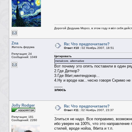
Дорогой Дедушка Мороз, в этом году я вёл себя дейс
Zna
Re: Что предпочитаете?
Житель форума
Ответ #10 :
02 Ноябрь 2007, 18:51
Репутация: 24
Цитировать
Сообщений: 1049
metalcore, alternative
Вот почему это опять поставили в один ряд
2.Где Деткор?
3.Где 8бит,нинтендокор...
4.Ну и вроде как...чесно говоря Скримо не 
____
злюсь
Jolly Rodger
Re: Что предпочитаете?
Ответ #11 :
02 Ноябрь 2007, 23:37
Репутация: 181
Злиться не надо. Все поправимо, возможно
Сообщений: 2260
ибо уверен на 100%, что это направление
стилей, вроде нойза, 8бита и т.п.