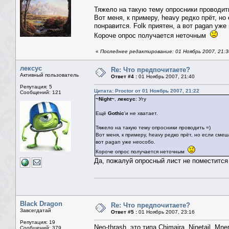
Тяжело на такую тему опросники проводит
Вот меня, к примеру, heavy редко прёт, но
понравится. Folk приятен, а вот pagan уже
Короче опрос получается неточным
«
Последнее редактирование: 01 Ноябрь 2007, 21:30
лексус
Re: Что предпочитаете?
Активный пользователь
Ответ #4 :
01 Ноябрь 2007, 21:40
Репутация: 5
Цитата: Proctor от 01 Ноябрь 2007, 21:22
Сообщений: 121
~Night~
,
лексус
: Угу
Ещё
Gothic
'и не хватает.
Тяжело на такую тему опросники проводить =)
Вот меня, к примеру, heavy редко прёт, но если смеш
вот pagan уже неособо.
Короче опрос получается неточным
Да, пожалуй опросный лист не поместится
Black Dragon
Re: Что предпочитаете?
Завсегдатай
Ответ #5 :
01 Ноябрь 2007, 23:16
Репутация: 19
Neo-thrash, это типа Chimaira, Ninetail, Mne
Сообщений: 379