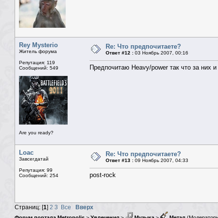
Rey Mysterio
Re: Что предпочитаете?
Житель форума
Ответ #12 :
03 Ноябрь 2007, 00:16
Репутация: 119
Предпочитаю Heavy/power так что за них и
Сообщений: 549
Are you ready?
Loac
Re: Что предпочитаете?
Завсегдатай
Ответ #13 :
09 Ноябрь 2007, 04:33
Репутация: 99
post-rock
Сообщений: 254
Страниц: [
1
]
2
3
Все
Вверх
Форум портала Metropolis
>
Увлечения
>
Музыка
>
Метал
(Модератор