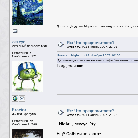
Дорогой Дедушка Мороз, в этом году я вёл себя дейс
лексус
Re: Что предпочитаете?
Активный пользователь
Ответ #2 :
01 Ноябрь 2007, 21:01
Репутация: 5
Цитата: ~Night~ от 01 Ноябрь 2007, 02:58
Сообщений: 121
Да, пожалуй здесь не хватает графы "меломан от ме
Поддерживаю
Proctor
Re: Что предпочитаете?
Житель форума
Ответ #3 :
01 Ноябрь 2007, 21:22
Репутация: 76
~Night~
,
лексус
: Угу
Сообщений: 766
Ещё
Gothic
'и не хватает.