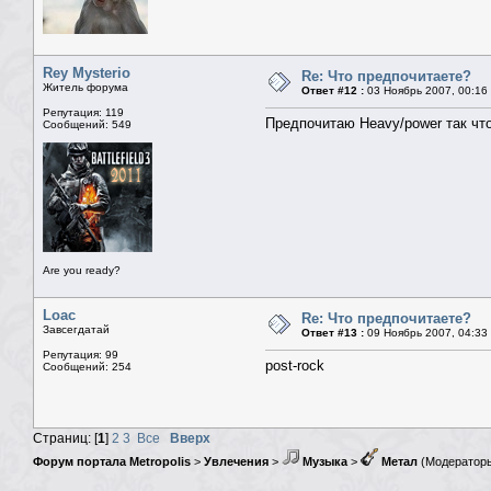
Rey Mysterio
Re: Что предпочитаете?
Житель форума
Ответ #12 :
03 Ноябрь 2007, 00:16
Репутация: 119
Предпочитаю Heavy/power так что
Сообщений: 549
Are you ready?
Loac
Re: Что предпочитаете?
Завсегдатай
Ответ #13 :
09 Ноябрь 2007, 04:33
Репутация: 99
post-rock
Сообщений: 254
Страниц: [
1
]
2
3
Все
Вверх
Форум портала Metropolis
>
Увлечения
>
Музыка
>
Метал
(Модератор