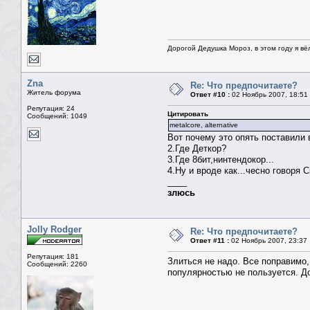
Дорогой Дедушка Мороз, в этом году я вё
Zna
Re: Что предпочитаете?
Житель форума
Ответ #10 :
02 Ноябрь 2007, 18:51
Репутация: 24
Цитировать
Сообщений: 1049
metalcore, alternative
Вот почему это опять поставили в
2.Где Деткор?
3.Где 8бит,нинтендокор...
4.Ну и вроде как...чесно говоря 
____
злюсь
Jolly Rodger
Re: Что предпочитаете?
Ответ #11 :
02 Ноябрь 2007, 23:37
Репутация: 181
Злиться не надо. Все поправимо,
Сообщений: 2260
популярностью не пользуется. До