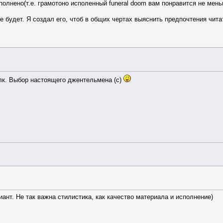
сполнено(т.е. грамотоно исполенный funeral doom вам понравится не мен
не будет. Я создал его, чтоб в общих чертах выяснить предпочтения чит
лк. Выбор настоящего джентельмена (с)
иант. Не так важна стилистика, как качество материала и исполнение)