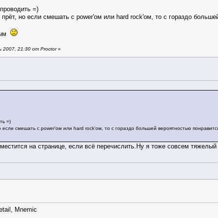
проводить =)
 прёт, но если смешать с power'ом или hard rock'ом, то с гораздо больше
ным
2007, 21:30 от Proctor
»
ть =)
но если смешать с power'ом или hard rock'ом, то с гораздо большей вероятностью понравится
оместится на странице, если всё перечислить.Ну я тоже совсем тяжелый
etail, Mnemic