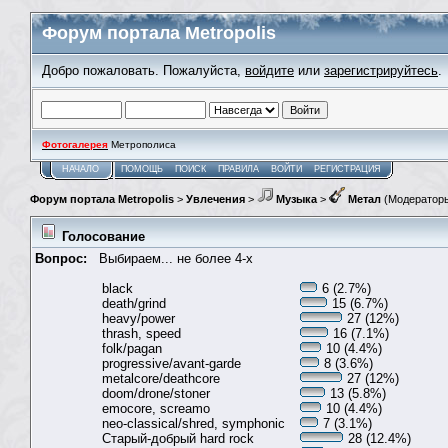
Форум портала Metropolis
Добро пожаловать. Пожалуйста,
войдите
или
зарегистрируйтесь
.
Фотогалерея
Метрополиса
НАЧАЛО
ПОМОЩЬ
ПОИСК
ПРАВИЛА
ВОЙТИ
РЕГИСТРАЦИЯ
Форум портала Metropolis
>
Увлечения
>
Музыка
>
Метал
(Модератор
Голосование
Вопрос:
Выбираем... не более 4-х
black
6 (2.7%)
death/grind
15 (6.7%)
heavy/power
27 (12%)
thrash, speed
16 (7.1%)
folk/pagan
10 (4.4%)
progressive/avant-garde
8 (3.6%)
metalcore/deathcore
27 (12%)
doom/drone/stoner
13 (5.8%)
emocore, screamo
10 (4.4%)
neo-classical/shred, symphonic
7 (3.1%)
Старый-добрый hard rock
28 (12.4%)