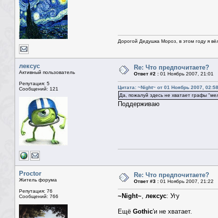
Дорогой Дедушка Мороз, в этом году я вё
лексус
Re: Что предпочитаете?
Активный пользователь
Ответ #2 :
01 Ноябрь 2007, 21:01
Репутация: 5
Цитата: ~Night~ от 01 Ноябрь 2007, 02:5
Сообщений: 121
Да, пожалуй здесь не хватает графы "ме
Поддерживаю
Proctor
Re: Что предпочитаете?
Житель форума
Ответ #3 :
01 Ноябрь 2007, 21:22
Репутация: 76
~Night~
,
лексус
: Угу
Сообщений: 766
Ещё
Gothic
'и не хватает.