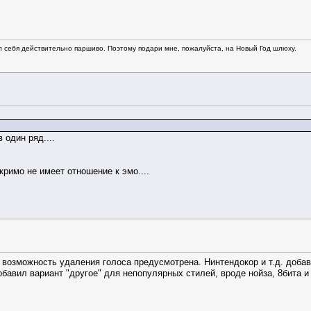
л себя действительно паршиво. Поэтому подари мне, пожалуйста, на Новый Год шлюху.
 один ряд....
Скримо не имеет отношение к эмо....
 возможность удаления голоса предусмотрена. Нинтендокор и т.д. добав
бавил вариант "другое" для непопулярных стилей, вроде нойза, 8бита и