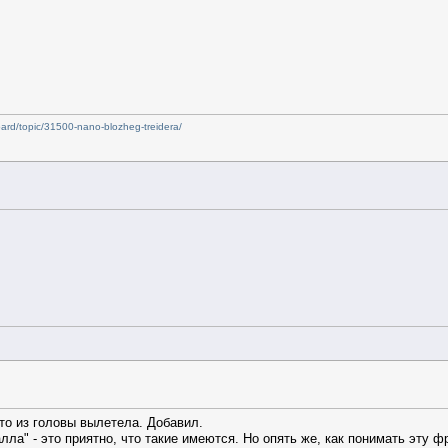
oard/topic/31500-nano-blozheg-treidera/
-то из головы вылетела. Добавил.
лла" - это приятно, что такие имеются. Но опять же, как понимать эту 