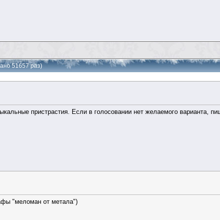
ано 51657 раз)
ыкальные пристрастия. Если в голосовании нет желаемого варианта, пи
афы "меломан от метала")