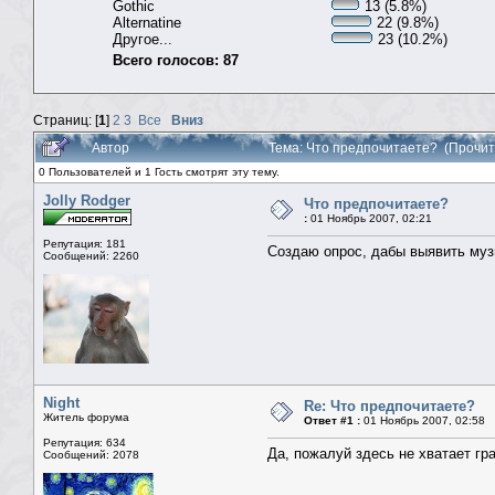
Gothic
13 (5.8%)
Alternatine
22 (9.8%)
Другое...
23 (10.2%)
Всего голосов: 87
Страниц: [
1
]
2
3
Все
Вниз
Автор
Тема: Что предпочитаете? (Прочит
0 Пользователей и 1 Гость смотрят эту тему.
Jolly Rodger
Что предпочитаете?
:
01 Ноябрь 2007, 02:21
Репутация: 181
Создаю опрос, дабы выявить муз
Сообщений: 2260
Night
Re: Что предпочитаете?
Житель форума
Ответ #1 :
01 Ноябрь 2007, 02:58
Репутация: 634
Да, пожалуй здесь не хватает гр
Сообщений: 2078