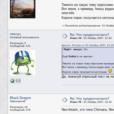
Тяжело на такую тему опросники 
Вот меня, к примеру, heavy редко
неособо.
Короче опрос получается неточ
«
Последнее редактирование: 01 Ноябрь 
лексус
Re: Что предпочитаете?
Активный пользователь
Ответ #4 :
01 Ноябрь 2007, 21:40
Репутация: 5
Цитата: Proctor от 01 Ноябрь 2007, 21:22
Сообщений: 121
~Night~
,
лексус
: Угу
Ещё
Gothic
'и не хватает.
Тяжело на такую тему опросники проводи
Вот меня, к примеру, heavy редко прёт, 
Короче опрос получается неточным
Да, пожалуй опросный лист не п
Black Dragon
Re: Что предпочитаете?
Завсегдатай
Ответ #5 :
01 Ноябрь 2007, 23:16
Репутация: 19
Neo-thrash, это типа Chimaira, Nin
Сообщений: 379