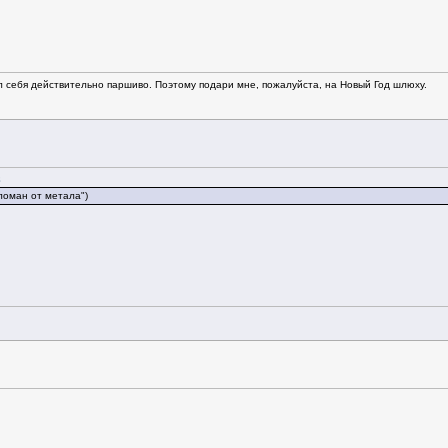
л себя действительно паршиво. Поэтому подари мне, пожалуйста, на Новый Год шлюху.
8
ломан от метала")