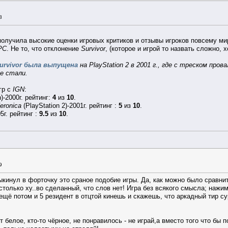
8
олучила высокие оценки игровых критиков и отзывы игроков повсему мир
PC
. Не то, что отклонение
Survivor
, (которое и игрой то назвать сложно, х
urvivor была выпущена
на PlayStation 2 в 2001 г., где с треском пров
е стали.
гр с
IGN
:
)-2000г. рейтинг:
4
из
10
.
eronica
(PlayStation 2)-2001г. рейтинг :
5
из
10
.
5г. рейтинг :
9.5
из
10
.
9
ыкинул в форточку это сраное подобие игры. Да, как можно было сравни
столько ху..во сделанный, что слов нет! Игра без всякого смысла; нажим
ещё потом и 5 резидент в отцтой кинешь и скажешь, что аркадный тир с
т белое, кто-то чёрное, не понравилось - не играй,а вместо того что бы п