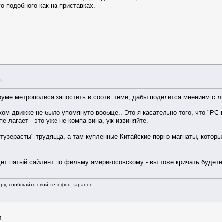
го подобного как на приставках.
0
руме метрополиса запостить в соотв. теме, дабы поделится мнением с
ом движке не было упомянуто вообще.. Это я касательно того, что "PC п
е лагает - это уже не компа вина, уж извиняйте.
энтузерасты" трудяцца, а там купленные Китайские порно магнаты, которы
дет пятый сайлент по фильму америкосовскому - вы тоже кричать будете
еру, сообщайте свой телефон заранее.
4