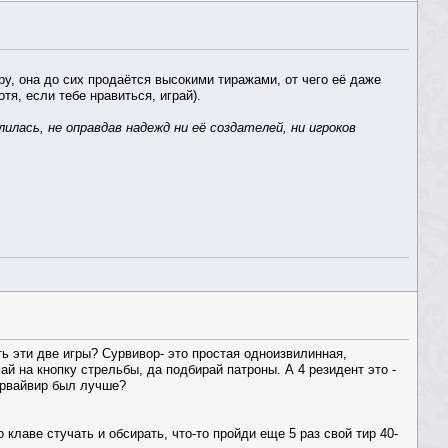
у, она до сих продаётся высокими тиражами, от чего её даже
отя, если тебе нравиться, играй).
алилась, не оправдав надежд ни её создателей, ни игроков
ть эти две игры? Сурвивор- это простая одноизвилинная,
ай на кнопку стрельбы, да подбирай патроны. А 4 резидент это -
урвайвир был лучше?
о клаве стучать и обсирать, что-то пройди еще 5 раз свой тир 40-