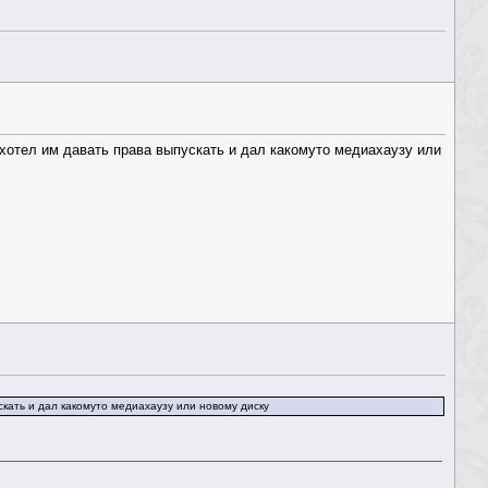
захотел им давать права выпускать и дал какомуто медиахаузу или
ускать и дал какомуто медиахаузу или новому диску