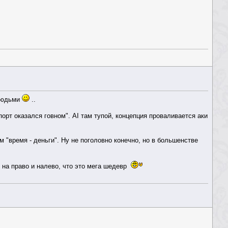
 людьми
..
орт оказался говном". AI там тупой, концепция проваливается аки
м "время - деньги". Ну не поголовно конечно, но в большенстве
 на право и налево, что это мега шедевр