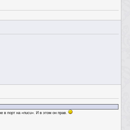
не в порт на
«писи».
И в этом он прав.