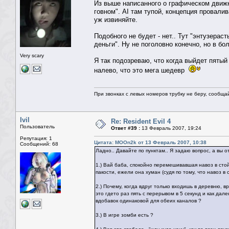
Из выше написанного о графическом движке
говном". AI там тупой, концепция провалив
уж извиняйте.
Подобного не будет - нет.. Тут "энтузерас
деньги". Ну не поголовно конечно, но в б
Very scary
Я так подозреваю, что когда выйдет пятый
налево, что это мега шедевр
При звонках с левых номеров трубку не беру, сообща
Ivil
Re: Resident Evil 4
Пользователь
Ответ #39 :
13 Февраль 2007, 19:24
Репутация: 1
Цитата: MOOn2k от 13 Февраль 2007, 10:38
Сообщений: 68
Ладно.. Давайте по пунктам.. Я задаю вопрос, а вы о
1.) Вай баба, спокойно перемешивавшая навоз в стой
пакости, ежели она хуман (судя по тому, что навоз в
2.) Почему, когда вдруг только входишь в деревню, в
это гдето раз пять с перерывом в 5 секунд и как дале
вдобавок одинаковой для обеих каналов ?
3.) В игре зомби есть ?