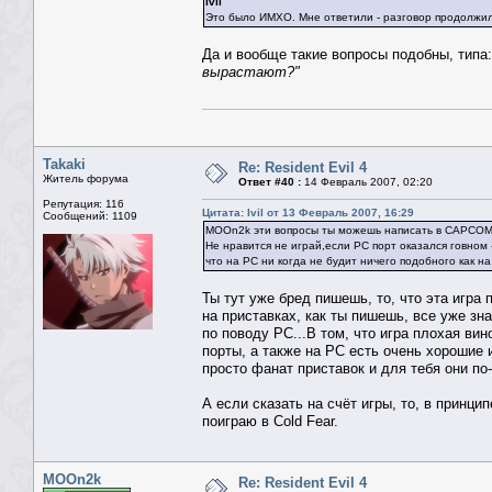
Ivil
Это было ИМХО. Мне ответили - разговор продолжил
Да и вообще такие вопросы подобны, типа:
вырастают?"
Takaki
Re: Resident Evil 4
Житель форума
Ответ #40 :
14 Февраль 2007, 02:20
Репутация: 116
Цитата: Ivil от 13 Февраль 2007, 16:29
Сообщений: 1109
MOOn2k эти вопросы ты можешь написать в CAPCOM
Не нравится не играй,если PC порт оказался говном 
что на PC ни когда не будит ничего подобного как на
Ты тут уже бред пишешь, то, что эта игра 
на приставках, как ты пишешь, все уже з
по поводу PC...В том, что игра плохая вин
порты, а также на PC есть очень хорошие и
просто фанат приставок и для тебя они по
А если сказать на счёт игры, то, в принц
поиграю в Cold Fear.
MOOn2k
Re: Resident Evil 4