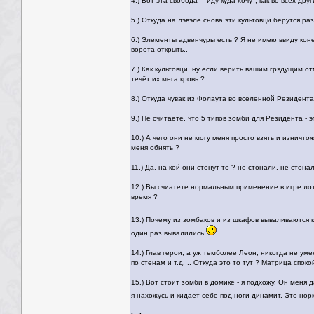
4.) Вот эта свобода - "иду куда хочу", как во всех друг
5.) Откуда на лэвэле снова эти культовци берутся ра
6.) Элементы адвенчуры есть ? Я не имею ввиду кон
ворота открыть..
7.) Как культовци, ну если верить вашим грядущим о
течёт их мега кровь ?
8.) Откуда чувак из Фолаута во вселенной Резидента
9.) Не считаете, что 5 типов зомби для Резидента - э
10.) А чего они не могу меня просто взять и изничт
меня обнять ?
11.) Да, на кой они стонут то ? не стонали, не стон
12.) Вы счиатете нормальным применение в игре лот
время ?
13.) Почему из зомбаков и из шкафов вываливаются 
один раз вывалились
..
14.) Глав герои, а уж темболее Леон, никогда не ум
по стенам и т.д. .. Откуда это то тут ? Матрица спок
15.) Вот стоит зомби в домике - я подхожу. Он меня
я нахожусь и кидает себе под ноги динамит. Это но