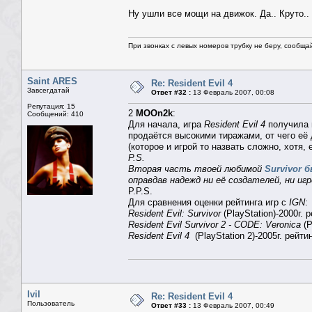
Ну ушли все мощи на движок. Да.. Круто.. 
При звонках с левых номеров трубку не беру, сообща
Saint ARES
Re: Resident Evil 4
Завсегдатай
Ответ #32 :
13 Февраль 2007, 00:08
Репутация: 15
2
MOOn2k
:
Сообщений: 410
Для начала, игра
Resident Evil 4
получила в
продаётся высокими тиражами, от чего её
(которое и игрой то назвать сложно, хотя, 
P.S.
Вторая часть твоей любимой
Survivor 
оправдав надежд ни её создателей, ни иг
P.P.S.
Для сравнения оценки рейтинга игр с
IGN
:
Resident Evil: Survivor
(PlayStation)-2000г. 
Resident Evil Survivor 2 - CODE: Veronica
(P
Resident Evil 4
(PlayStation 2)-2005г. рейти
Ivil
Re: Resident Evil 4
Пользователь
Ответ #33 :
13 Февраль 2007, 00:49