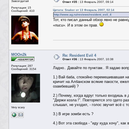
Завсегдатай
Ответ #35 :
13 Февраль 2007, 09:14
Репутация: 15
Цитата: Snaker от 13 Февраль 2007, 02:14
Сообщений: 410
http://www.ag.ru/reviews/resident_evil_4
Тот, кто писал данный обзор явно не равно
«писи».
И в этом он прав.
MOOn2k
Re: Resident Evil 4
Ответ #36 :
13 Февраль 2007, 10:38
Репутация: 287
Ладно.. Давайте по пунктам.. Я задаю вопр
Сообщений: 3154
1.) Вай баба, спокойно перемешивавшая нав
кричит на Албанском всякие пакости, ежели
озамбевший) ?
2.) Почему, когда вдруг только входишь в 
"Держи козла !". Повторяется это гдето ра
слышал, не уходил, - голос звучит всё с 
Very scary
3.) В игре зомби есть ?
4.) Вот эта свобода - "иду куда хочу", как 