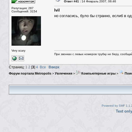
Ответ #41 :
14 Февраль 2007, 06:46
Репутация: 287
Ivil
Сообщений: 3154
но согласись, було бы странно, еслиб в 
Very scary
При звонках с левых номеров трубку не беру, сообща
Страниц:
1
2
[
3
]
4
Все
Вверх
Форум портала Metropolis
>
Увлечения
>
Компьютерные игры
>
Поис
Powered by SMF 1.1.
Text onl