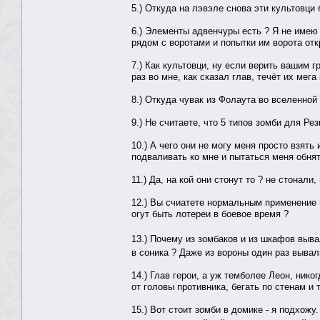
5.) Откуда на лэвэле снова эти культовци
6.) Элементы адвенчуры есть ? Я не имею
рядом с воротами и попытки им ворота отк
7.) Как культовци, ну если верить вашим 
раз во мне, как сказал глав, течёт их мега
8.) Откуда чувак из Фолаута во вселенной
9.) Не считаете, что 5 типов зомби для Рез
10.) А чего они не могу меня просто взять
подваливать ко мне и пытаться меня обнят
11.) Да, на кой они стонут то ? не стонали
12.) Вы счиатете нормальным применение в
огут быть лотереи в боевое время ?
13.) Почему из зомбаков и из шкафов выв
в соника ? Даже из вороны один раз выва
14.) Глав герои, а уж темболее Леон, ник
от головы противника, бегать по стенам и т
15.) Вот стоит зомби в домике - я подхожу