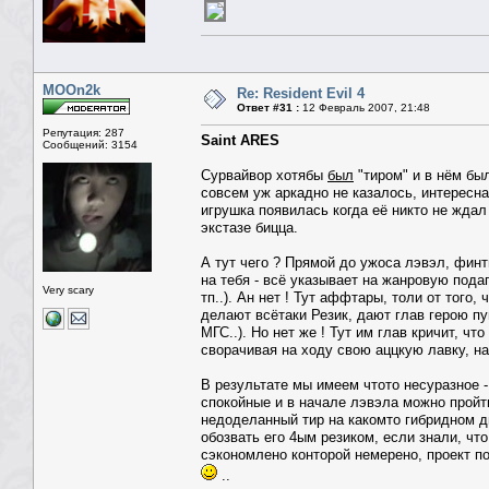
MOOn2k
Re: Resident Evil 4
Ответ #31 :
12 Февраль 2007, 21:48
Репутация: 287
Saint ARES
Сообщений: 3154
Сурвайвор хотябы
был
"тиром" и в нём был
совсем уж аркадно не казалось, интересн
игрушка появилась когда её никто не ждал
экстазе бицца.
А тут чего ? Прямой до ужоса лэвэл, фин
на тебя - всё указывает на жанровую пода
Very scary
тп..). Ан нет ! Тут аффтары, толи от того,
делают всётаки Резик, дают глав герою пу
МГС..). Но нет же ! Тут им глав кричит, ч
сворачивая на ходу свою аццкую лавку, н
В результате мы имеем чтото несуразное -
спокойные и в начале лэвэла можно пройт
недоделанный тир на какомто гибридном д
обозвать его 4ым резиком, если знали, чт
сэкономлено конторой немерено, проект п
..