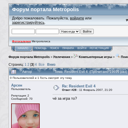
Форум портала Metropolis
Добро пожаловать. Пожалуйста,
войдите
или
зарегистрируйтесь
.
Фотогалерея
Метрополиса
НАЧАЛО
ПОМОЩЬ
ПОИСК
ПРАВИЛА
ВОЙТИ
РЕГИСТРАЦИЯ
Форум портала Metropolis
>
Увлечения
>
Компьютерные игры
>
Поис
Страниц:
1
2
[
3
]
4
Все
Вниз
Автор
Тема: Resident Evil 4 (Прочитано 19699 раз)
0 Пользователей и 1 Гость смотрят эту тему.
Арсен
Re: Resident Evil 4
Пользователь
Ответ #28 :
11 Февраль 2007, 21:20
Репутация: 2
чё за игра то?
Сообщений: 70