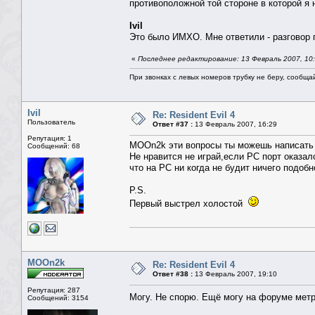
противоположной той стороне в которой я 
Ivil
Это было ИМХО. Мне ответили - разговор 
«
Последнее редактирование: 13 Февраль 2007, 1
При звонках с левых номеров трубку не беру, сообща
Ivil
Re: Resident Evil 4
Пользователь
Ответ #37 :
13 Февраль 2007, 16:29
Репутация: 1
MOOn2k эти вопросы ты можешь написат
Сообщений: 68
Не нравится не играй,если PC порт оказал
что на PC ни когда не будит ничего подобн
P.S.
Первый выстрел холостой
MOOn2k
Re: Resident Evil 4
Ответ #38 :
13 Февраль 2007, 19:10
Репутация: 287
Могу. Не спорю. Ещё могу на форуме метр
Сообщений: 3154