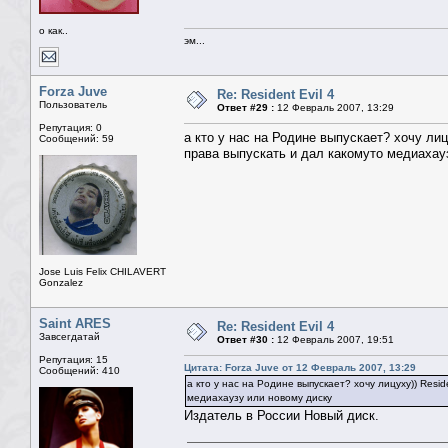
о как..
эм...
Forza Juve
Re: Resident Evil 4
Пользователь
Ответ #29 :
12 Февраль 2007, 13:29
Репутация: 0
а кто у нас на Родине выпускает? хочу лиц
Сообщений: 59
права выпускать и дал какомуто медиахау
Jose Luis Felix CHILAVERT
Gonzalez
Saint ARES
Re: Resident Evil 4
Завсегдатай
Ответ #30 :
12 Февраль 2007, 19:51
Репутация: 15
Цитата: Forza Juve от 12 Февраль 2007, 13:29
Сообщений: 410
а кто у нас на Родине выпускает? хочу лицуху)) Resi
медиахаузу или новому диску
Издатель в России Новый диск.