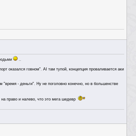
 людьми
..
орт оказался говном". AI там тупой, концепция проваливается аки
м "время - деньги". Ну не поголовно конечно, но в большенстве
 на право и налево, что это мега шедевр