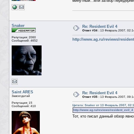
минутный...или затвор передёрни
Snaker
Re: Resident Evil 4
Ответ #34 :
13 Февраль 2007, 02:1
Репутация: 2060
http://www.ag.ru/reviews/residen
Сообщений: 4652
Saint ARES
Re: Resident Evil 4
Завсегдатай
Ответ #35 :
13 Февраль 2007, 09:1
Репутация: 15
Цитата: Snaker от 13 Февраль 2007, 02:
Сообщений: 410
http://www.ag.ru/reviews/resident_evil_4
Тот, кто писал данный обзор явно