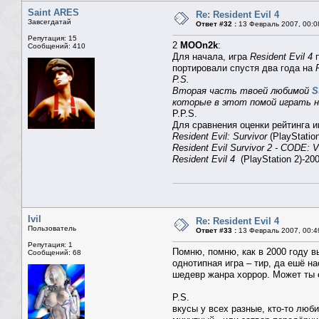
Saint ARES
Re: Resident Evil 4
Завсегдатай
Ответ #32 :
13 Февраль 2007, 00:0
Репутация: 15
2
MOOn2k
:
Сообщений: 410
Для начала, игра
Resident Evil 4
п
портировали спустя два года на
P.S.
Вторая часть твоей любимой
S
которые в этот помой играть н
P.P.S.
Для сравнения оценки рейтинга и
Resident Evil: Survivor
(PlayStation
Resident Evil Survivor 2 - CODE: V
Resident Evil 4
(PlayStation 2)-200
Ivil
Re: Resident Evil 4
Пользователь
Ответ #33 :
13 Февраль 2007, 00:4
Репутация: 1
Помню, помню, как в 2000 году в
Сообщений: 68
однотипная игра – тир, да ешё на
шедевр жанра хоррор. Может ты 
P.S.
вкусы у всех разные, кто-то люби