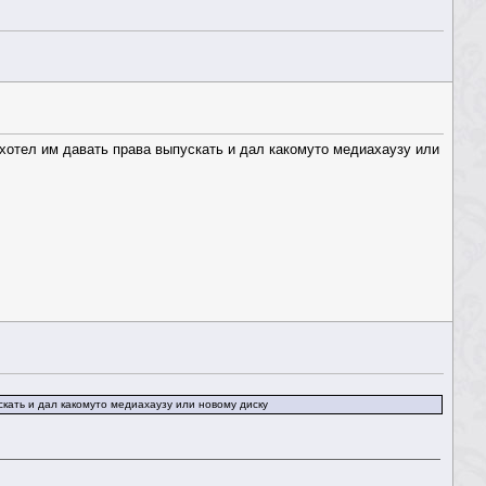
захотел им давать права выпускать и дал какомуто медиахаузу или
ускать и дал какомуто медиахаузу или новому диску