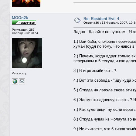
MOOn2k
Re: Resident Evil 4
Ответ #36 :
13 Февраль 2007, 10:3
Репутация: 287
Ладно.. Давайте по пунктам.. Я з
Сообщений: 3154
1.) Вай баба, спокойно перемеши
хуман (судя по тому, что навоз в
2.) Почему, когда вдруг только в
перерывом в 5 секунд и как далек
3.) В игре зомби есть ?
Very scary
4.) Вот эта свобода - "иду куда х
5.) Откуда на лэвэле снова эти 
6.) Элементы адвенчуры есть ? Я
7.) Как культовци, ну если вери
8.) Откуда чувак из Фолаута во 
9.) Не считаете, что 5 типов зомб