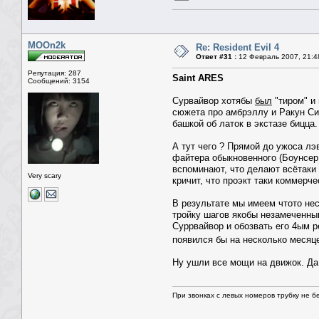
MOOn2k
Re: Resident Evil 4
Ответ #31 :
12 Февраль 2007, 21:4
Репутация: 287
Saint ARES
Сообщений: 3154
Сурвайвор хотябы
был
"тиром" и 
сюжета про амбрэллу и Ракун Си
башкой об латок в экстазе бицца.
А тут чего ? Прямой до ужоса лэ
файтера обыкновенного (Боунсер, 
вспоминают, что делают всётаки 
Very scary
кричит, что проэкт таки коммерч
В результате мы имеем чтото нес
тройку шагов якобы незамеченным
Суррвайвор и обозвать его 4ым р
появился бы на несколько месяц
Ну ушли все мощи на движок. Да..
При звонках с левых номеров трубку не б