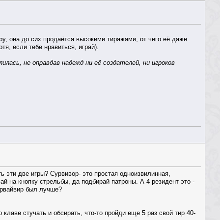
у, она до сих продаётся высокими тиражами, от чего её даже
отя, если тебе нравиться, играй).
алилась, не оправдав надежд ни её создателей, ни игроков
ть эти две игры? Сурвивор- это простая одноизвилинная,
ай на кнопку стрельбы, да подбирай патроны. А 4 резидент это -
урвайвир был лучше?
о клаве стучать и обсирать, что-то пройди еще 5 раз свой тир 40-