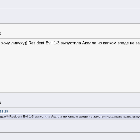
9
? хочу лицуху)) Resident Evil 1-3 выпустила Акелла но капком вроде не 
1
13:29
цуху)) Resident Evil 1-3 выпустила Акелла но капком вроде не захотел им давать права вып