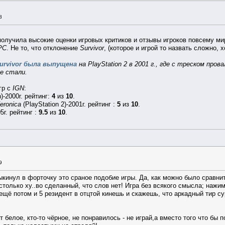
8
олучила высокие оценки игровых критиков и отзывы игроков повсему мир
PC
. Не то, что отклонение
Survivor
, (которое и игрой то назвать сложно, х
urvivor была выпущена
на PlayStation 2 в 2001 г., где с треском пров
е стали.
гр с
IGN
:
)-2000г. рейтинг:
4
из
10
.
eronica
(PlayStation 2)-2001г. рейтинг :
5
из
10
.
5г. рейтинг :
9.5
из
10
.
9
ыкинул в форточку это сраное подобие игры. Да, как можно было сравни
столько ху..во сделанный, что слов нет! Игра без всякого смысла; нажим
ещё потом и 5 резидент в отцтой кинешь и скажешь, что аркадный тир с
т белое, кто-то чёрное, не понравилось - не играй,а вместо того что бы п