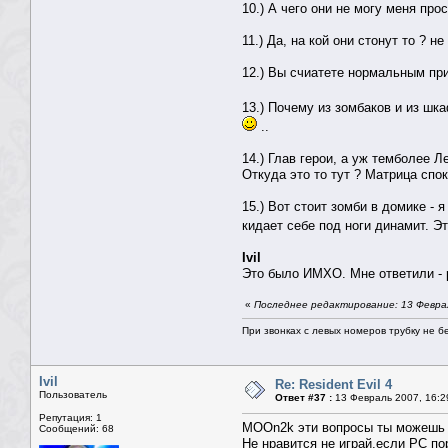
10.) А чего они не могу меня пр
11.) Да, на кой они стонут то ? 
12.) Вы счиатете нормальным при
13.) Почему из зомбаков и из ш
..
14.) Глав герои, а уж темболее Л
Откуда это то тут ? Матрица спок
15.) Вот стоит зомби в домике - 
кидает себе под ноги динамит. Э
Ivil
Это было ИМХО. Мне ответили - 
«
Последнее редактирование: 13 Февра
При звонках с левых номеров трубку не б
Ivil
Re: Resident Evil 4
Пользователь
Ответ #37 :
13 Февраль 2007, 16:2
Репутация: 1
MOOn2k эти вопросы ты можешь
Сообщений: 68
Не нравится не играй,если PC по