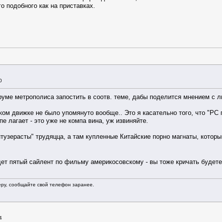
го подобного как на приставках.
0
руме метрополиса запостить в соотв. теме, дабы поделится мнением с
ом движке не было упомянуто вообще.. Это я касательно того, что "PC п
е лагает - это уже не компа вина, уж извиняйте.
энтузерасты" трудяцца, а там купленные Китайские порно магнаты, которы
дет пятый сайлент по фильму америкосовскому - вы тоже кричать будете
еру, сообщайте свой телефон заранее.
4