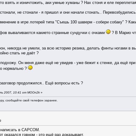
осто взять и изничтожить, аки умные хуманы ? Нах стоня и еле переплета
не стонали, не стонали - я пришол и они начали стонать.. Перевозбудились
менение в игре лотерей типа "Съешь 100 шаверм - собери собаку" ? Каки
кафов вываливаются какието странные сундучки с очками
? В Марио чт
еон, никогда не умели, за всю историю резика, делать финты ногами в выс
ойно спать не даёт ?
я подхожу. Он меня даже ещё не увидев - уже бежит к стенке, да ещё пр
то нормально ?
разговор продолжился.. Ещё вопросы есть ?
ль 2007, 10:41 от MOOn2k
»
еру, сообщайте свой телефон заранее.
9
 написать в CAPCOM.
рт оказался говном - это ещё раз доказывает,