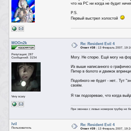
что на PC ни когда не будит ниче
P.S.
Первый выстрел холостой
MOOn2k
Re: Resident Evil 4
Ответ #38 :
13 Февраль 2007, 19:1
Репутация: 287
Могу. Не спорю. Ещё могу на фо
Сообщений: 3154
Из выше написанного о графическ
Питер в болото и движок впринцип
Подобного не будет - нет.. Тут "
своём.
Я так подозреваю, что когда вый
Very scary
При звонках с левых номеров трубку не б
Ivil
Re: Resident Evil 4
Пользователь
Ответ #39 :
13 Февраль 2007, 19:2