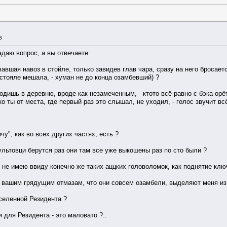
8
адаю вопрос, а вы отвечаете:
вавшая навоз в стойле, только завидев глав чара, сразу на него бросает
 стояле мешала, - хуман не до конца озамбевший) ?
ходишь в деревню, вроде как незамеченным, - ктото всё равно с бэка орё
о ты от места, где первый раз это слышал, не уходил, - голос звучит в
очу", как во всех других частях, есть ?
культовци берутся раз они там все уже выкошены раз по сто были ?
 не имею ввиду конечно же таких аццких головоломок, как поднятие клю
ть вашим грядущим отмазам, что они совсем озамбели, выделяют меня из о
вселенной Резидента ?
и для Резидента - это маловато ?..