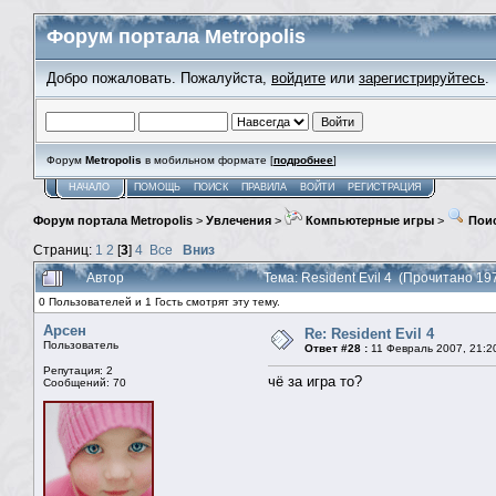
Форум портала Metropolis
Добро пожаловать. Пожалуйста,
войдите
или
зарегистрируйтесь
.
Форум
Metropolis
в мобильном формате [
подробнее
]
НАЧАЛО
ПОМОЩЬ
ПОИСК
ПРАВИЛА
ВОЙТИ
РЕГИСТРАЦИЯ
Форум портала Metropolis
>
Увлечения
>
Компьютерные игры
>
Поис
Страниц:
1
2
[
3
]
4
Все
Вниз
Автор
Тема: Resident Evil 4 (Прочитано 19
0 Пользователей и 1 Гость смотрят эту тему.
Арсен
Re: Resident Evil 4
Пользователь
Ответ #28 :
11 Февраль 2007, 21:2
Репутация: 2
чё за игра то?
Сообщений: 70