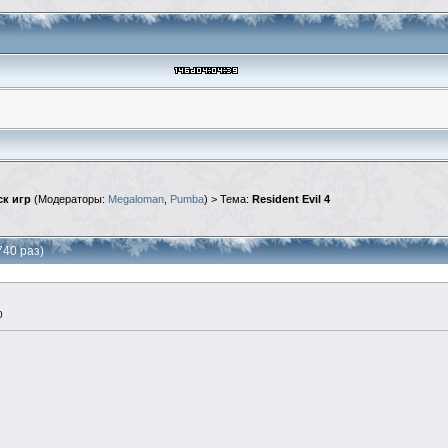
к игр
(Модераторы:
Megaloman
,
Pumba
) > Тема:
Resident Evil 4
740 раз)
0