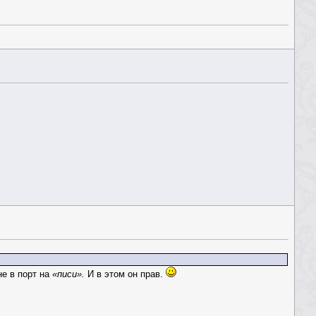
не в порт на
«писи».
И в этом он прав.