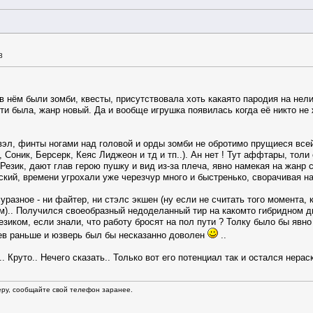
8
в нём были зомби, квесты, присутствовала хоть какаято пародия на нели
ти была, жанр новый. Да и вообще игрушка появилась когда её никто не
вэл, финты ногами над головой и орды зомби не обротимо прущиеся всей
Соник, Берсерк, Кеяс Лиджеон и тд и тп..). Ан нет ! Тут аффтары, толи 
Резик, дают глав герою пушку и вид из-за плеча, явно намекая на жанр с
еский, времени угрохали уже черезчур много и быстренько, сворачивая н
уразное - ни файтер, ни стэлс экшен (ну если не считать того момента,
).. Получился своеобразный недоделанный тир на какомто гибридном дв
езиком, если знали, что работу бросят на пол пути ? Толку было бы явн
ев раньше и юзверь был бы несказанно доволен
..
 Круто.. Нечего сказать.. Только вот его потенциал так и остался нерас
еру, сообщайте свой телефон заранее.