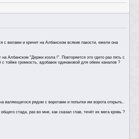
ся с вилами и кричит на Албанском всякие пакости, ежели она
т на Албанском "Держи козла !". Повторяется это гдето раз пять с
сё с тойже громкость, вдобавок одинаковой для обеих каналов ?
ча валяющегося рядом с воротами и попытки им ворота открыть..
бщего стада, раз во мне, как сказал глав, течёт их мега кровь ?