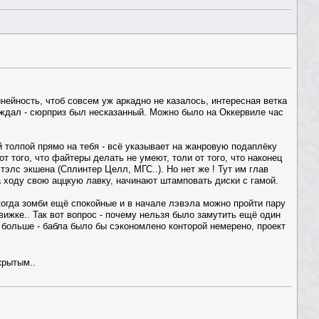
нейность, чтоб совсем уж аркадно не казалось, интересная ветка
 ждал - сюрприз был несказанный. Можно было на Оккервиле час
 толпой прямо на тебя - всё указывает на жанровую подаплёку
от того, что файтеры делать не умеют, толи от того, что наконец
тэлс экшена (Сплинтер Целл, МГС..). Но нет же ! Тут им глав
а ходу свою аццкую лавку, начинают штамповать диски с гамой.
 когда зомби ещё спокойные и в начале лэвэла можно пройти пару
ижке.. Так вот вопрос - почему нельзя было замутить ещё один
о больше - бабла было бы сэкономлено конторой немерено, проект
крытым..