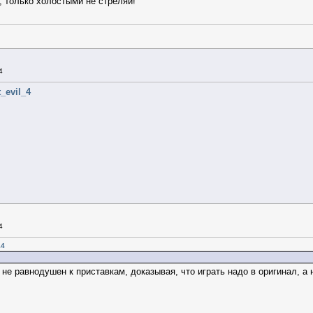
, только холостыми не стреляй!
4
t_evil_4
4
14
 не равнодушен к приставкам, доказывая, что играть надо в оригинал, а 