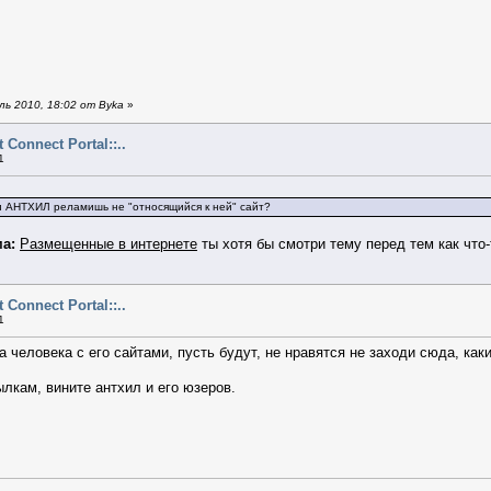
ь 2010, 18:02 от Byka
»
ct Connect Portal::..
1
и АНТХИЛ реламишь не "относящийся к ней" сайт?
а:
Размещенные в интернете
ты хотя бы смотри тему перед тем как что-
ct Connect Portal::..
1
а человека с его сайтами, пусть будут, не нравятся не заходи сюда, ка
ылкам, вините антхил и его юзеров.