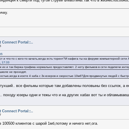
нденция к смерти под тугой струёй блевотины.Так что в жизнеспособно
ичку.
ct Connect Portal::..
6
35
т и что-то с кого-то качать,когда есть торент?И нафига ты на форуме компьютерной сет
, 17:33
и их и так биржа-трафика нормально предоставляет. 2 нету фильмов в сети подключи инте
школе не проходят.
остью,когда в изете 4 хаба с 3к юзеров и скоростью 10мб?Для продвинутых людей с быстр
стухший.. все фильмы которые там добавлены половыны без ссылок, а ес
к.. походу юзеры одни и тежы что и на других хабах вот ты и обламывае
ct Connect Portal::..
7
в 100500 клиентов с шарой 1мб,потому и ничего нет,ога.