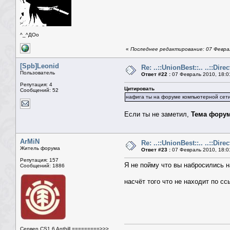
^_^ДОо
«
Последнее редактирование: 07 Феврал
[Spb]Leonid
Re: ..::UnionBest::.. ..::Dire
Пользователь
Ответ #22 :
07 Февраль 2010, 18:0
Репутация: 4
Цитировать
Сообщений: 52
нафига ты на форуме компьютерной сет
Если ты не заметил,
Тема форум
ArMiN
Re: ..::UnionBest::.. ..::Dire
Житель форума
Ответ #23 :
07 Февраль 2010, 18:0
Репутация: 157
Я не пойму что вы набросились н
Сообщений: 1886
насчёт того что не находит по сс
Сервер CS1.6 Anthill =========>>>