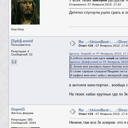
У всех твоих
высеров
русурсов те
Отправлено: 07 Февраля 2010, 17:42
Дитетко спугнули,ушло срать в л
Gop-Stop
[Spb]Leonid
Re: ..::UnionBest::.. ..::Dire
Пользователь
Ответ #18 :
07 Февраль 2010, 17:4
Репутация: 4
Цитата: GopniG от 07 Февраль 2010, 17:
Сообщений: 52
А,собсно,зачем нам идти
нахуй
на хаблис
Цитата: [Spb]Leonid от 07 Февраль 2010
1 Зачем мне рисовать порно баннер есл
О слове сарказм слышали?Видимо нет,в 
И нафига мне инет хабы с мизерной скор
в антхиле кино-портал.. вообще 
На твоих хабах крупных где по 3
GopniG
Re: ..::UnionBest::.. ..::Dire
Житель форума
Ответ #19 :
07 Февраль 2010, 17:4
Репутация: 385
Ненене,там все 3к юзеров- это я 
Сообщений: 3344