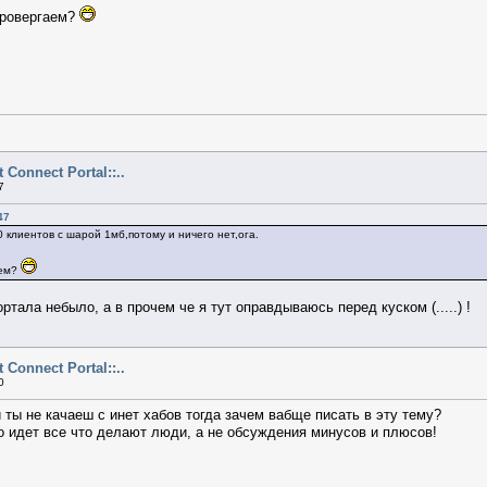
провергаем?
ct Connect Portal::..
7
47
0 клиентов с шарой 1мб,потому и ничего нет,ога.
аем?
ртала небыло, а в прочем че я тут оправдываюсь перед куском (.....) !
ct Connect Portal::..
0
и ты не качаеш с инет хабов тогда зачем вабще писать в эту тему?
о идет все что делают люди, а не обсуждения минусов и плюсов!