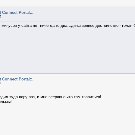
ct Connect Portal::..
5
е минусов у сайта нет ничего,это два.Единственное достоинство - голая 
ct Connect Portal::..
5
одил туда пару раз, и мне всеравно что там твариться!
ильмы!