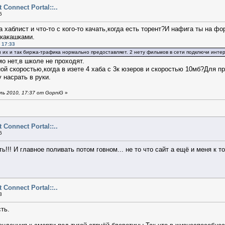
ct Connect Portal::..
5
а хаблист и что-то с кого-то качать,когда есть торент?И нафига ты на
 какашками.
 17:33
 их и так биржа-трафика нормально предоставляет. 2 нету фильмов в сети подключи инте
 нет,в школе не проходят.
ой скоростью,когда в изете 4 хаба с 3к юзеров и скоростью 10мб?Для 
 насрать в руки.
ь 2010, 17:37 от GopniG
»
ct Connect Portal::..
6
ь!!! И главное поливать потом говном... не то что сайт а ещё и меня к 
ct Connect Portal::..
3
ть.