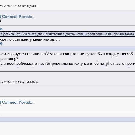
ь 2010, 18:12 от Byka
»
ct Connect Portal::..
8
05
ов у сайта нет ничего,это два.Единственное достоинство - голая баба на банере.Но токог
кал по ссылкам у меня находил.
05
 разница нужен он или нет? мне кинопортал не нужен был когда у меня б
разговор?
уда и все проблемы, а насчёт рекламы шлюх у меня её нету! ставьте прог
ь 2010, 18:19 от ArMiN
»
ct Connect Portal::..
3
8