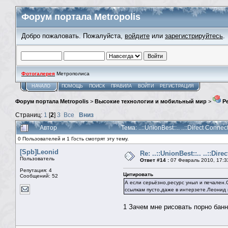
Форум портала Metropolis
Добро пожаловать. Пожалуйста,
войдите
или
зарегистрируйтесь
.
Фотогалерея
Метрополиса
НАЧАЛО
ПОМОЩЬ
ПОИСК
ПРАВИЛА
ВОЙТИ
РЕГИСТРАЦИЯ
Форум портала Metropolis
>
Высокие технологии и мобильный мир
>
Ре
Страниц:
1
[
2
]
3
Все
Вниз
Автор
Тема: ..::UnionBest::.. ..::Direct Conn
0 Пользователей и 1 Гость смотрят эту тему.
[Spb]Leonid
Re: ..::UnionBest::.. ..::Dire
Пользователь
Ответ #14 :
07 Февраль 2010, 17:3
Репутация: 4
Цитировать
Сообщений: 52
А если серьёзно,ресурс уныл и печален.
ссылкам пусто,даже в интерзете.Леонид
1 Зачем мне рисовать порно банн