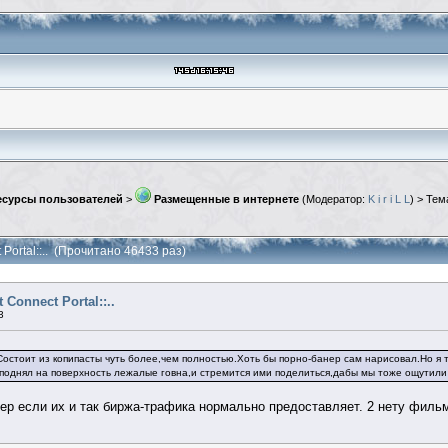
сурсы пользователей
>
Размещенные в интернете
(Модератор:
K i r i L L
) > Тем
ect Portal::.. (Прочитано 46433 раз)
ct Connect Portal::..
3
Состоит из копипасты чуть более,чем полностью.Хоть бы порно-банер сам нарисовал.Но я 
 поднял на поверхность лежалые говна,и стремится ими поделиться,дабы мы тоже ощутили
ер если их и так биржа-трафика нормально предоставляет. 2 нету филь