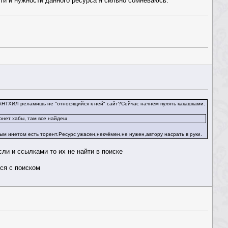
сти и нужности данного ресурса я сильно сомневаюсь.
и АНТХИЛ реламишь не "относящийся к ней" сайт?Сейчас начнём пулять какашками.
рнет хабы, там все найдеш
ым инетом есть торент.Ресурс ужасен,некчёмен,не нужен,автору насрать в руки.
ли и ссылками то их не найти в поиске
шся с поиском