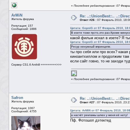
«
Последнее редактирование: 07 Феврал
ArMiN
Re: ..::UnionBest::.. ..::Dire
Житель форума
Ответ #26 :
07 Февраль 2010, 18:0
Репутация: 157
Цитата: GopniG от 07 Февраль 2010, 18:
Сообщений: 1886
В изете тоже пусто,это раз.Кроме минус
какой фильм искал в изете? Я ты
Цитата: GopniG от 07 Февраль 2010, 18:
Ресур ненужный впринцепе.
ты про себя или про всех? какая
киноантхиллом и продолжим там 
если сайт говно, то не заходи т
Сервер CS1.6 Anthill =========>>>
«
Последнее редактирование: 07 Феврал
Safron
Re: ..::UnionBest::.. ..::Dire
Житель форума
Ответ #27 :
07 Февраль 2010, 23:2
Репутация: 1067
Цитата: ArMiN от 07 Февраль 2010, 18:0
Сообщений: 4755
а насчёт рекламы шлюх у меня её нету!
Пф. Фотошоп дэтектед