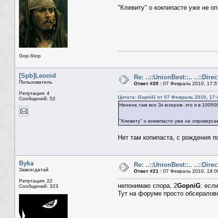
"Клевиту" о кокпипасте уже не о
Gop-Stop
[Spb]Leonid
Re: ..::UnionBest::.. ..::Dire
Пользователь
Ответ #20 :
07 Февраль 2010, 17:5
Репутация: 4
Цитата: GopniG от 07 Февраль 2010, 17:
Сообщений: 52
Ненене,там все 3к юзеров- это я в 10050
"Клевиту" о кокпипасте уже не опроверг
Нет там копипаста, с рождения по
Byka
Re: ..::UnionBest::.. ..::Dire
Завсегдатай
Ответ #21 :
07 Февраль 2010, 18:0
Репутация: 22
непонимаю спора, 2
GopniG
: есл
Сообщений: 323
Тут на форуме просто обсералов