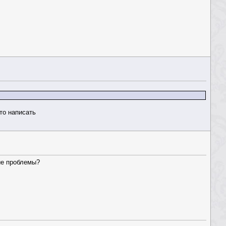
то написать
кие проблемы?