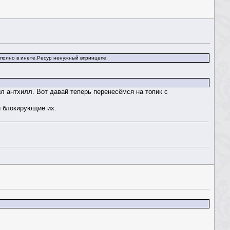
о полно в инете.Ресур ненужный впринцепе.
ыл антхилл. Вот давай теперь перенесёмся на топик с
и блокирующие их.