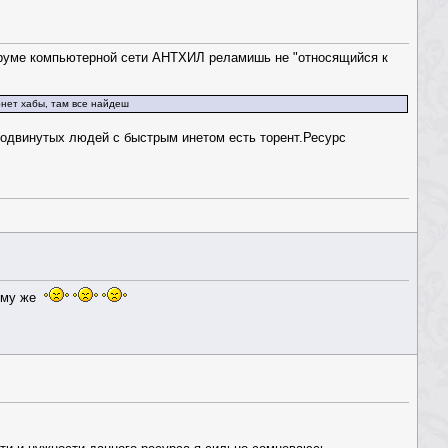
 форуме компьютерной сети АНТХИЛ реламишь не "относящийся к
рнет хабы, там все найдеш
продвинутых людей с быстрым инетом есть торент.Ресурс
тому же