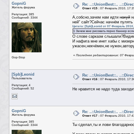
GopniG
Re: ..::UnionBest::.. ..::Dire
Житель форума
Ответ #15 :
07 Февраль 2010, 17:3
Репутация: 385
А,собсно,зачем нам идти
нахуй
н
Сообщений: 3344
ней" сайт?Сейчас начнём пулять
Цитата: [Spb]Leonid от 07 Февраль 2010,
1 Зачем мне рисовать порно баннер если
О слове сарказм слышали?Видимо
И нафига мне инет хабы с мизерн
ужасен,некчёмен,не нужен,автору
«
Последнее редактирование: 07 Феврал
Gop-Stop
[Spb]Leonid
Re: ..::UnionBest::.. ..::Dire
Пользователь
Ответ #16 :
07 Февраль 2010, 17:3
Репутация: 4
Сообщений: 52
Не нравится не надо туда заходит
GopniG
Re: ..::UnionBest::.. ..::Dire
Житель форума
Ответ #17 :
07 Февраль 2010, 17:4
Репутация: 385
Ты сделал,ты и лови благодарнос
Сообщений: 3344