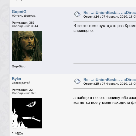
GopniG
Re: ..::UnionBest::.. ..::Dire
Житель форума
Ответ #24 :
07 Февраль 2010, 18:0
Репутация: 385
В изете тоже пусто,это раз.Кром
Сообщений: 3344
впринцепе.
Gop-Stop
Byka
Re: ..::UnionBest::.. ..::Dire
Завсегдатай
Ответ #25 :
07 Февраль 2010, 18:0
Репутация: 22
Сообщений: 323
а вабще я нечего непишу ибо зах
магнетки все у меня находили ф
^_^ДОо