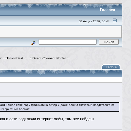
Галерея
08 Август 2026, 06:44
а:
..::UnionBest::.. ..::Direct Connect Portal::..
ПЕЧАТЬ
таки нашёл себе пару фильмов на вечер и даже решил скачать.И,представьте,по
 их приятный аромат.
мов в сети подключи интернет хабы, там все найдеш