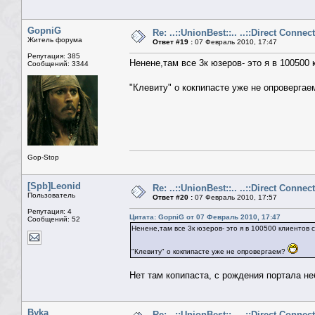
GopniG
Re: ..::UnionBest::.. ..::Direct Connect
Житель форума
Ответ #19 :
07 Февраль 2010, 17:47
Репутация: 385
Ненене,там все 3к юзеров- это я в 100500 
Сообщений: 3344
"Клевиту" о кокпипасте уже не опроверга
Gop-Stop
[Spb]Leonid
Re: ..::UnionBest::.. ..::Direct Connect
Пользователь
Ответ #20 :
07 Февраль 2010, 17:57
Репутация: 4
Цитата: GopniG от 07 Февраль 2010, 17:47
Сообщений: 52
Ненене,там все 3к юзеров- это я в 100500 клиентов 
"Клевиту" о кокпипасте уже не опровергаем?
Нет там копипаста, с рождения портала неб
Byka
Re: ..::UnionBest::.. ..::Direct Connect