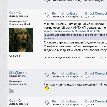
подключи интернет хабы, там все найдеш
GopniG
Re: ..::UnionBest::.. ..::Direct Connect
Житель форума
Ответ #15 :
07 Февраль 2010, 17:35
Репутация: 385
А,собсно,зачем нам идти
нахуй
на хаблист 
Сообщений: 3344
компьютерной сети АНТХИЛ реламишь не "
Цитата: [Spb]Leonid от 07 Февраль 2010, 17:33
1 Зачем мне рисовать порно баннер если их и так б
найдеш
О слове сарказм слышали?Видимо нет,в ш
И нафига мне инет хабы с мизерной скорос
людей с быстрым инетом есть торент.Ресу
Gop-Stop
«
Последнее редактирование: 07 Февраль 2010, 17
[Spb]Leonid
Re: ..::UnionBest::.. ..::Direct Connect
Пользователь
Ответ #16 :
07 Февраль 2010, 17:36
Репутация: 4
Сообщений: 52
Не нравится не надо туда заходить!!! И гл
GopniG
Re: ..::UnionBest::.. ..::Direct Connect
Житель форума
Ответ #17 :
07 Февраль 2010, 17:43