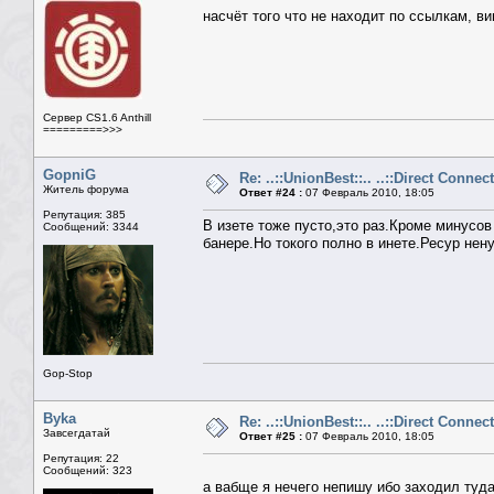
насчёт того что не находит по ссылкам, ви
Сервер CS1.6 Anthill
=========>>>
GopniG
Re: ..::UnionBest::.. ..::Direct Connect
Житель форума
Ответ #24 :
07 Февраль 2010, 18:05
Репутация: 385
В изете тоже пусто,это раз.Кроме минусов 
Сообщений: 3344
банере.Но токого полно в инете.Ресур нен
Gop-Stop
Byka
Re: ..::UnionBest::.. ..::Direct Connect
Завсегдатай
Ответ #25 :
07 Февраль 2010, 18:05
Репутация: 22
Сообщений: 323
а вабще я нечего непишу ибо заходил туда