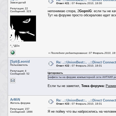
Завсегдатай
Ответ #21 :
07 Февраль 2010, 18:00
Репутация: 22
непонимаю спора, 2
GopniG
: если ты не к
Сообщений: 323
Тут на форуме просто обсералово идет вс
^_^ДОо
«
Последнее редактирование: 07 Февраль 2010, 18
[Spb]Leonid
Re: ..::UnionBest::.. ..::Direct Connect
Пользователь
Ответ #22 :
07 Февраль 2010, 18:01
Репутация: 4
Цитировать
Сообщений: 52
нафига ты на форуме компьютерной сети АНТХИЛ ре
Если ты не заметил,
Тема форума:
Разме
ArMiN
Re: ..::UnionBest::.. ..::Direct Connect
Житель форума
Ответ #23 :
07 Февраль 2010, 18:01
Репутация: 157
Я не пойму что вы набросились на человек
Сообщений: 1886