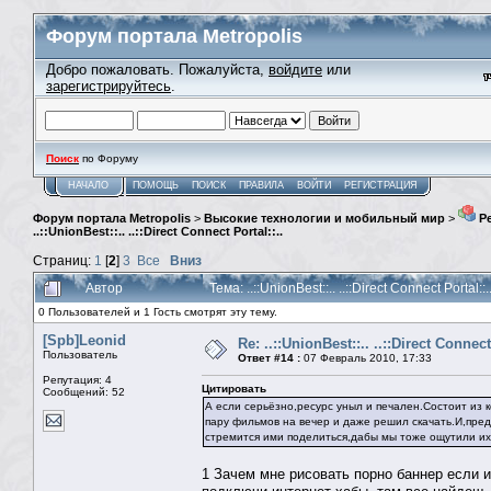
Форум портала Metropolis
Добро пожаловать. Пожалуйста,
войдите
или
зарегистрируйтесь
.
Поиск
по Форуму
НАЧАЛО
ПОМОЩЬ
ПОИСК
ПРАВИЛА
ВОЙТИ
РЕГИСТРАЦИЯ
Форум портала Metropolis
>
Высокие технологии и мобильный мир
>
Ре
..::UnionBest::.. ..::Direct Connect Portal::..
Страниц:
1
[
2
]
3
Все
Вниз
Автор
Тема: ..::UnionBest::.. ..::Direct Connect Porta
0 Пользователей и 1 Гость смотрят эту тему.
[Spb]Leonid
Re: ..::UnionBest::.. ..::Direct Connect
Пользователь
Ответ #14 :
07 Февраль 2010, 17:33
Репутация: 4
Цитировать
Сообщений: 52
А если серьёзно,ресурс уныл и печален.Состоит из 
пару фильмов на вечер и даже решил скачать.И,пред
стремится ими поделиться,дабы мы тоже ощутили их
1 Зачем мне рисовать порно баннер если 