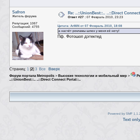
Safron
Re: ..::UnionBest::.. ..::Direct Connect
Житель форума
Ответ #27 :
07 Февраль 2010, 23:23
Репутация: 1067
Цитата: ArMiN от 07 Февраль 2010, 18:08
Сообщений: 4755
а насчёт рекламы шлюх у меня её нету!
Пф. Фотошоп дэтектед
Страниц:
1
[
2
]
3
Все
Вверх
Форум портала Metropolis
>
Высокие технологии и мобильный мир
>
Ре
..::UnionBest::.. ..::Direct Connect Portal::..
Powered by SMF 1.1.
Text onl