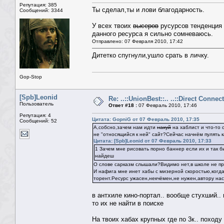
Репутация: 385
Ты сделал,ты и лови благодарность.
Сообщений: 3344
У всех твоих
высеров
русурсов тенденция 
данного ресурса я сильно сомневаюсь.
Отправлено: 07 Февраля 2010, 17:42
Дитетко спугнули,ушло срать в личку.
Gop-Stop
[Spb]Leonid
Re: ..::UnionBest::.. ..::Direct Connect
Пользователь
Ответ #18 :
07 Февраль 2010, 17:46
Репутация: 4
Цитата: GopniG от 07 Февраль 2010, 17:35
Сообщений: 52
А,собсно,зачем нам идти
нахуй
на хаблист и что-то
не "относящийся к ней" сайт?Сейчас начнём пулять 
Цитата: [Spb]Leonid от 07 Февраль 2010, 17:33
1 Зачем мне рисовать порно баннер если их и так 
найдеш
О слове сарказм слышали?Видимо нет,в школе не пр
И нафига мне инет хабы с мизерной скоростью,когда
торент.Ресурс ужасен,некчёмен,не нужен,автору наср
в антхиле кино-портал.. вообще стухший.
то их не найти в поиске
На твоих хабах крупных где по 3к.. поход