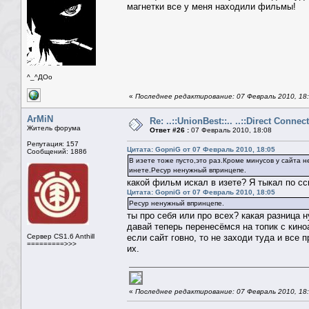
магнетки все у меня находили фильмы!
^_^ДОо
«
Последнее редактирование: 07 Февраль 2010, 18
ArMiN
Re: ..::UnionBest::.. ..::Direct Connect
Житель форума
Ответ #26 :
07 Февраль 2010, 18:08
Репутация: 157
Цитата: GopniG от 07 Февраль 2010, 18:05
Сообщений: 1886
В изете тоже пусто,это раз.Кроме минусов у сайта н
инете.Ресур ненужный впринцепе.
какой фильм искал в изете? Я тыкал по с
Цитата: GopniG от 07 Февраль 2010, 18:05
Ресур ненужный впринцепе.
ты про себя или про всех? какая разница 
давай теперь перенесёмся на топик с кин
Сервер CS1.6 Anthill
если сайт говно, то не заходи туда и все
=========>>>
их.
«
Последнее редактирование: 07 Февраль 2010, 18: