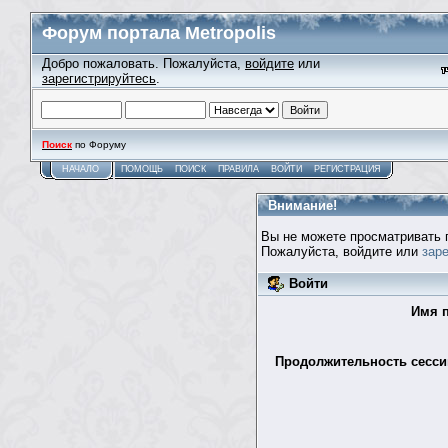
Форум портала Metropolis
Добро пожаловать. Пожалуйста,
войдите
или
зарегистрируйтесь
.
Поиск
по Форуму
НАЧАЛО
ПОМОЩЬ
ПОИСК
ПРАВИЛА
ВОЙТИ
РЕГИСТРАЦИЯ
Внимание!
Вы не можете просматривать 
Пожалуйста, войдите или
зар
Войти
Имя п
Продолжительность сессии