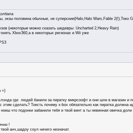
долбала
 экзы половина обычные, не суперские(Halo,Halo Wars,Fable 2(!),Токо G
кзов (некоторые можно сказать шедевры: Uncharted 2,Heavy Rain)
гонять Xbox360,а в некоторых регионах и Wii уже
 PS3
 =)
слэнда где людей банили за пиратку микрсоофт и они шли в магазин и п
 этим сделать? Тоесть почему x-box обязательно как пиратка должна ид
 ноеш что подонки забанили тебя и твой винт а ты невинная овечка дол
чно !
 твой анч,шадоу соул ничего незначат.