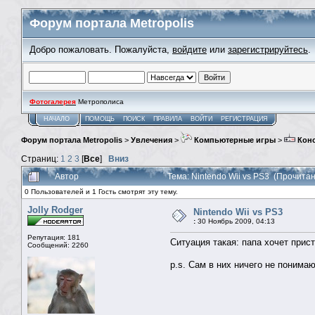
Форум портала Metropolis
Добро пожаловать. Пожалуйста,
войдите
или
зарегистрируйтесь
.
Фотогалерея
Метрополиса
НАЧАЛО
ПОМОЩЬ
ПОИСК
ПРАВИЛА
ВОЙТИ
РЕГИСТРАЦИЯ
Форум портала Metropolis
>
Увлечения
>
Компьютерные игры
>
Кон
Страниц:
1
2
3
[
Все
]
Вниз
Автор
Тема: Nintendo Wii vs PS3 (Прочита
0 Пользователей и 1 Гость смотрят эту тему.
Jolly Rodger
Nintendo Wii vs PS3
:
30 Ноябрь 2009, 04:13
Репутация: 181
Ситуация такая: папа хочет прис
Сообщений: 2260
p.s. Сам в них ничего не понимаю