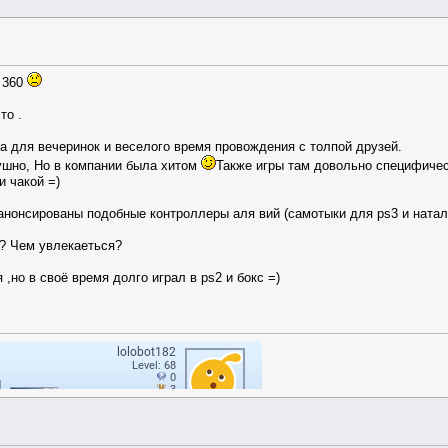
x 360
то .
а для вечеринок и веселого время провождения с толпой друзей.
ушно, Но в компании была хитом
Также игры там довольно специфиче
и чакой =)
анонсированы подобные контроллеры аля вий (самотыки для ps3 и натал
 ? Чем увлекаеться?
 ,но в своё время долго играл в ps2 и бокс =)