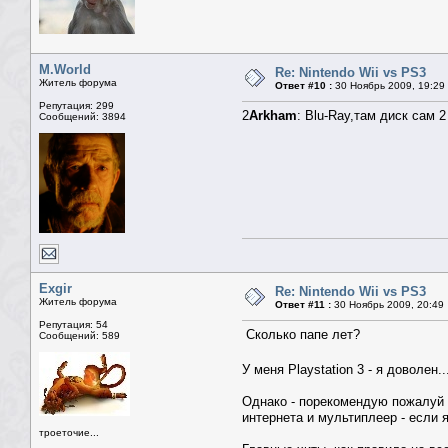
M.World
Re: Nintendo Wii vs PS3
Житель форума
Ответ #10 :
30 Ноябрь 2009, 19:29
Репутация: 299
2
Arkham
: Blu-Ray,там диск сам 2
Сообщений: 3894
Exgir
Re: Nintendo Wii vs PS3
Житель форума
Ответ #11 :
30 Ноябрь 2009, 20:49
Репутация: 54
Сколько папе лет?
Сообщений: 589
У меня Playstation 3 - я доволен
Однако - порекомендую пожалуй X
интернета и мультиплеер - если 
троеточие...