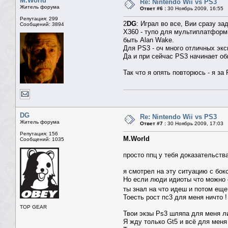
M.World
Re: Nintendo Wii vs PS3
Житель форума
Ответ #6 :
30 Ноябрь 2009, 16:55
Репутация: 299
2
DG
: Играл во все, Вии сразу за
Сообщений: 3894
Х360 - тупо для мультиплатформы,
быть Alan Wake.
Для PS3 - оч много отличных экс
Да и при сейчас PS3 начинает об
Так что я опять повторюсь - я за
DG
Re: Nintendo Wii vs PS3
Житель форума
Ответ #7 :
30 Ноябрь 2009, 17:03
Репутация: 156
M.World
Сообщений: 1035
просто ппц у тебя доказательства
я смотрел на эту ситуацию с бок
Но если люди идиоты что можно с
ты знал на что идеш и потом еще
Тоесть рост пс3 для меня ничто !
TOP GEAR
Твои экзы Ps3 шляпа для меня ли
Я жду только Gt5 и всё для меня