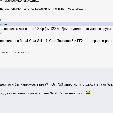
ех платформах выходят...
нь экспериментально, креативно , но игры - увольте...
9
 стоит
иты прошлых лет около 1000р (ну 1200) - Другое дело - что именно круты
л...
ировался на Metal Gear Solid 4, Gran Tourismo 5 и FFXIII... первая игра
2009, 20:58 от Exgir
»
1
ей, то я бы, наверное, взял Wii. От PS3 известно, что ожидать, а от Wii
од уже сможешь подарить папе Natal => покупай X-box