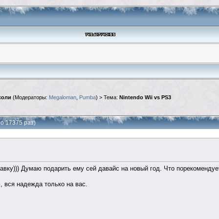
соли
(Модераторы:
Megaloman
,
Pumba
) > Тема:
Nintendo Wii vs PS3
но 17375 раз)
тавку))) Думаю подарить ему сей давайс на новый год. Что порекоменду
, вся надежда только на вас.