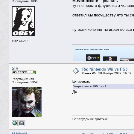
M.World
хватит троллить
Сообщений: 1035
тут не просто флудилка а челове
ответил бы посуществу что ты сч
ну если конечно ты играл во все
TOP GEAR
SIR
Re: Nintendo Wii vs PS3
Ответ #5 :
30 Ноябрь 2009, 16:09
Репутация: 355
Цитировать
Сообщений: 2359
Уверен что в 100 раз ?
Да
Не забудем,не простим!