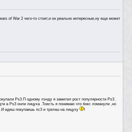
ears of War 2 чего-то стоит,и он реально интересные,ну еще может
окупали Ps3.П одному лэнду я заметил рост популярности Ps3 .
ти а Ps3 онли лицуха .Тоесть я понимаю что бокс ломанули ,но
и .И идеш покупаешь пс3 и тратиш на лицуху
!