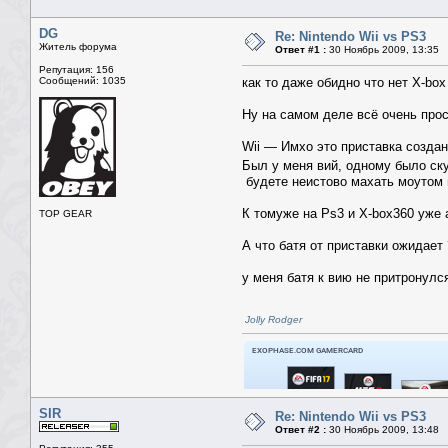
DG
Re: Nintendo Wii vs PS3
Житель форума
Ответ #1 :
30 Ноябрь 2009, 13:35
Репутация: 156
Сообщений: 1035
как то даже обидно что нет X-bo
Ну на самом деле всё очень прос
Wii — Имхо это приставка создан
Был у меня вий, одному было ск
будете неистово махать моутом 
К томуже на Ps3 и X-box360 уже 
TOP GEAR
А что батя от приставки ожидает
у меня батя к вию не притронулся
Jolly Rodger
SIR
Re: Nintendo Wii vs PS3
Ответ #2 :
30 Ноябрь 2009, 13:48