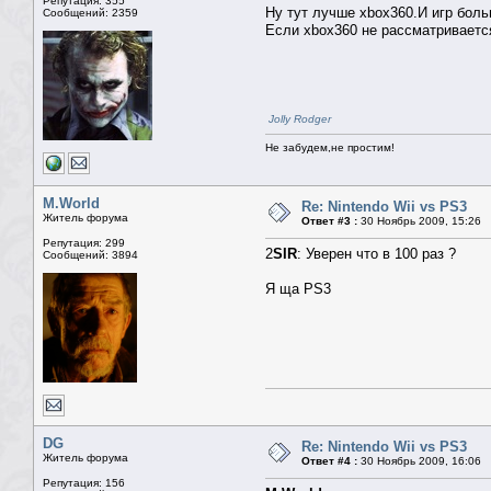
Репутация: 355
Ну тут лучше xbox360.И игр боль
Сообщений: 2359
Если xbox360 не рассматривается
Jolly Rodger
Не забудем,не простим!
M.World
Re: Nintendo Wii vs PS3
Житель форума
Ответ #3 :
30 Ноябрь 2009, 15:26
Репутация: 299
2
SIR
: Уверен что в 100 раз ?
Сообщений: 3894
Я ща PS3
DG
Re: Nintendo Wii vs PS3
Житель форума
Ответ #4 :
30 Ноябрь 2009, 16:06
Репутация: 156