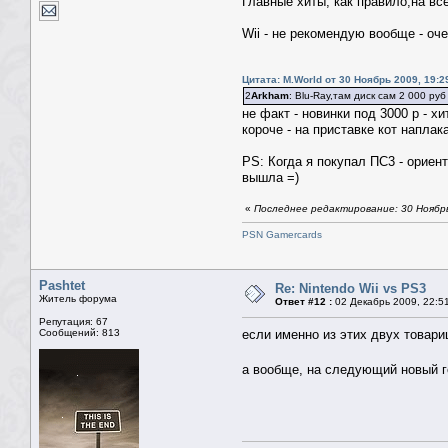
Главные хиты, как правило,на вс
Wii - не рекомендую вообще - оче
Цитата: M.World от 30 Ноябрь 2009, 19:2
2
Arkham
: Blu-Ray,там диск сам 2 000 руб
не факт - новинки под 3000 р - х
короче - на приставке кот наплака
PS: Когда я покупал ПС3 - ориент
вышла =)
«
Последнее редактирование: 30 Ноябрь 
PSN Gamercards
Pashtet
Re: Nintendo Wii vs PS3
Житель форума
Ответ #12 :
02 Декабрь 2009, 22:5
Репутация: 67
Сообщений: 813
если именно из этих двух товарищ
а вообще, на следующий новый г