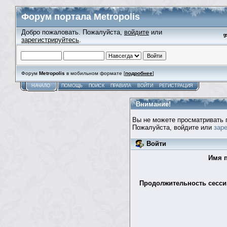
Форум портала Metropolis
Добро пожаловать. Пожалуйста,
войдите
или
зарегистрируйтесь
.
Форум
Metropolis
в мобильном формате [
подробнее
]
НАЧАЛО
ПОМОЩЬ
ПОИСК
ПРАВИЛА
ВОЙТИ
РЕГИСТРАЦИЯ
Внимание!
Вы не можете просматривать 
Пожалуйста, войдите или
зар
Войти
Имя п
Продолжительность сессии