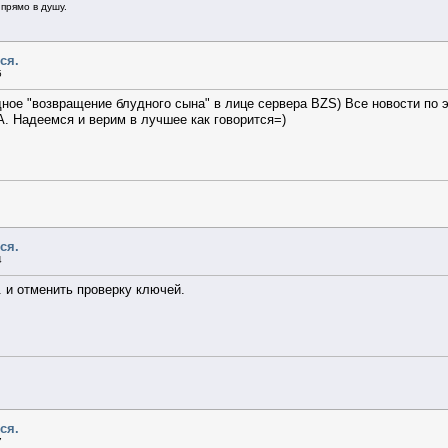
прямо в душу.
ся.
5
дное "возвращение блудного сына" в лице сервера BZS) Все новости по 
. Надеемся и верим в лучшее как говорится=)
ся.
4
. и отменить проверку ключей.
ся.
7