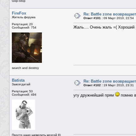
Gop-Stop
FireFox
Re: Battle zone возвращает
Житель форума
Ответ #101 :
09 Март 2010, 22:54
Репутация: 20
Жаль.... Очень жаль =( Хороший 
Сообщений: 754
search and destroy
Batista
Re: Battle zone возвращает
Завсегдатай
Ответ #102 :
19 Март 2010, 23:31
Репутация: 53
Сообщений: 494
угу дружнейший прям
помню вс
Просто надо шевелить мозгой 8)