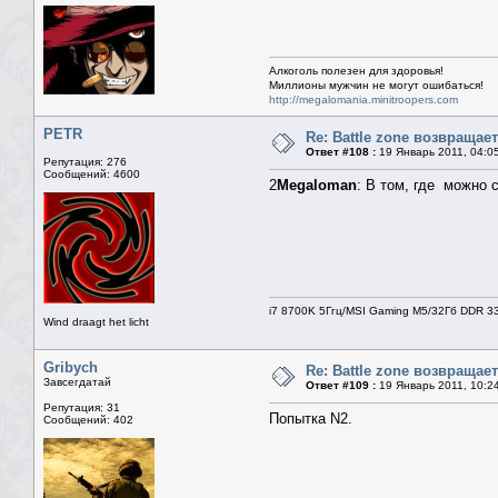
Алкоголь полезен для здоровья!
Миллионы мужчин не могут ошибаться!
http://megalomania.minitroopers.com
PETR
Re: Battle zone возвращает
Ответ #108 :
19 Январь 2011, 04:0
Репутация: 276
Сообщений: 4600
2
Megaloman
: В том, где можно 
i7 8700K 5Ггц/MSI Gaming M5/32Гб DDR 3
Wind draagt het licht
Gribych
Re: Battle zone возвращает
Завсегдатай
Ответ #109 :
19 Январь 2011, 10:2
Репутация: 31
Попытка N2.
Сообщений: 402