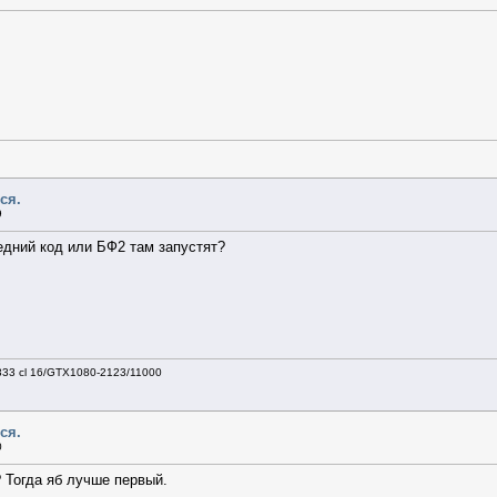
ся.
9
едний код или БФ2 там запустят?
333 cl 16/GTX1080-2123/11000
ся.
0
 Тогда яб лучше первый.