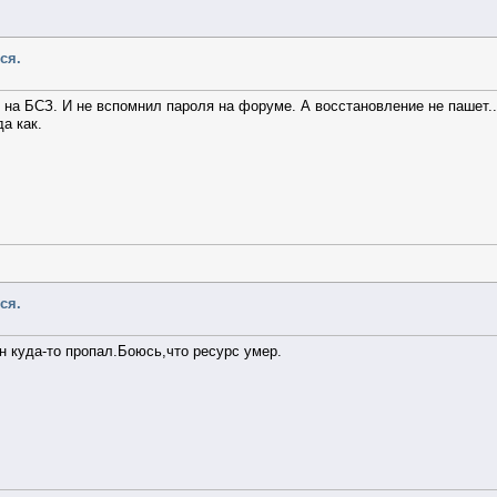
ся.
а БСЗ. И не вспомнил пароля на форуме. А восстановление не пашет....
да как.
ся.
н куда-то пропал.Боюсь,что ресурс умер.