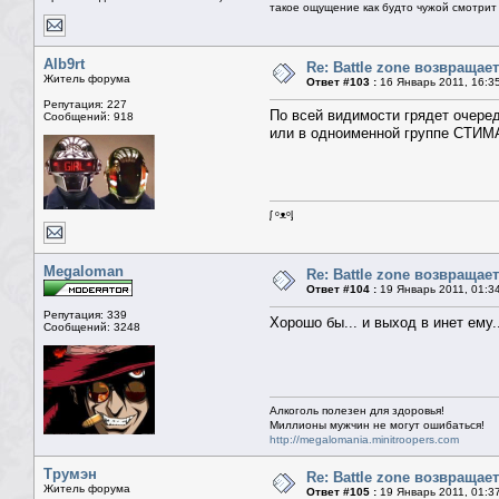
такое ощущение как будто чужой смотрит 
Alb9rt
Re: Battle zone возвращает
Житель форума
Ответ #103 :
16 Январь 2011, 16:3
Репутация: 227
По всей видимости грядет очере
Сообщений: 918
или в одноименной группе СТИМА
ᶘ ᵒᴥᵒᶅ
Megaloman
Re: Battle zone возвращает
Ответ #104 :
19 Январь 2011, 01:3
Репутация: 339
Хорошо бы... и выход в инет ему.
Сообщений: 3248
Алкоголь полезен для здоровья!
Миллионы мужчин не могут ошибаться!
http://megalomania.minitroopers.com
Трумэн
Re: Battle zone возвращает
Житель форума
Ответ #105 :
19 Январь 2011, 01:3