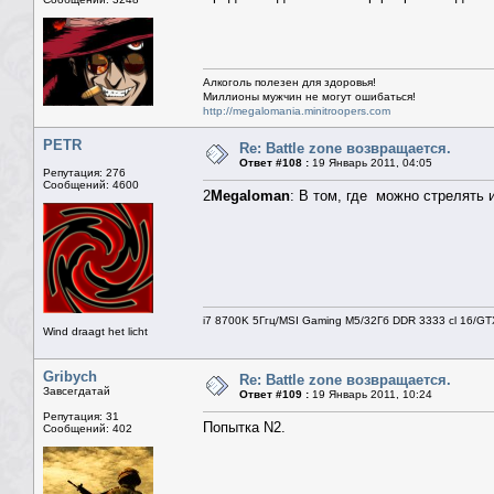
Алкоголь полезен для здоровья!
Миллионы мужчин не могут ошибаться!
http://megalomania.minitroopers.com
PETR
Re: Battle zone возвращается.
Ответ #108 :
19 Январь 2011, 04:05
Репутация: 276
Сообщений: 4600
2
Megaloman
: В том, где можно стрелять 
i7 8700K 5Ггц/MSI Gaming M5/32Гб DDR 3333 cl 16/G
Wind draagt het licht
Gribych
Re: Battle zone возвращается.
Завсегдатай
Ответ #109 :
19 Январь 2011, 10:24
Репутация: 31
Попытка N2.
Сообщений: 402