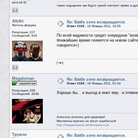
мозгой 8)
такое ощущение как будто чужой смотрит прямо в душ
Alb9rt
Re: Battle zone возвращается.
Житель форума
Ответ #103 :
16 Январь 2011, 16:35
Репутация: 227
По всей видимости грядет очередное "воз
Сообщений: 918
ближайшее время появятся на новом сайт
говорится=)
ᶘ ᵒᴥᵒᶅ
Megaloman
Re: Battle zone возвращается.
Ответ #104 :
19 Январь 2011, 01:34
Репутация: 339
Хорошо бы... и выход в инет ему.. и отмен
Сообщений: 3248
Алкоголь полезен для здоровья!
Миллионы мужчин не могут ошибаться!
http://megalomania.minitroopers.com
Трумэн
Re: Battle zone возвращается.