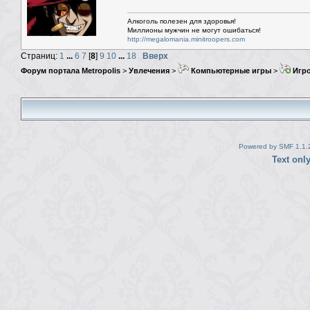
Алкоголь полезен для здоровья!
Миллионы мужчин не могут ошибаться!
http://megalomania.minitroopers.com
Страниц:
1
...
6
7
[
8
]
9
10
...
18
Вверх
Форум портала Metropolis
>
Увлечения
>
Компьютерные игры
>
Игро
Powered by SMF 1.1.
Text onl