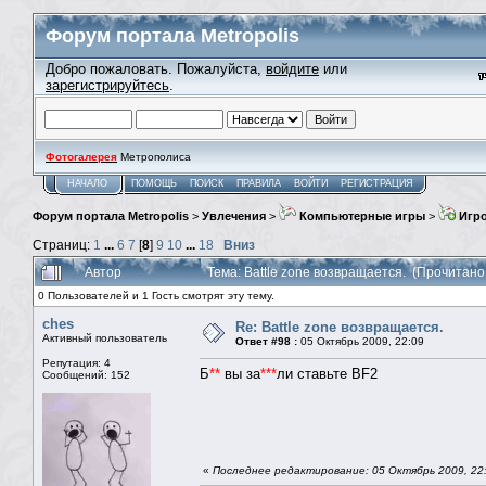
Форум портала Metropolis
Добро пожаловать. Пожалуйста,
войдите
или
зарегистрируйтесь
.
Фотогалерея
Метрополиса
НАЧАЛО
ПОМОЩЬ
ПОИСК
ПРАВИЛА
ВОЙТИ
РЕГИСТРАЦИЯ
Форум портала Metropolis
>
Увлечения
>
Компьютерные игры
>
Игро
Страниц:
1
...
6
7
[
8
]
9
10
...
18
Вниз
Автор
Тема: Battle zone возвращается. (Прочитано
0 Пользователей и 1 Гость смотрят эту тему.
ches
Re: Battle zone возвращается.
Активный пользователь
Ответ #98 :
05 Октябрь 2009, 22:09
Репутация: 4
Б
**
вы за
***
ли ставьте BF2
Сообщений: 152
«
Последнее редактирование: 05 Октябрь 2009, 22