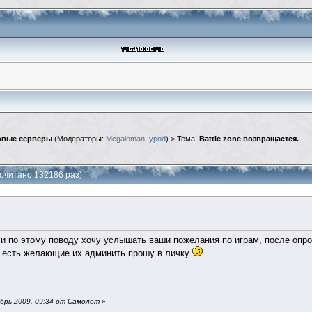
вые серверы
(Модераторы:
Megaloman
,
ypod
) > Тема:
Battle zone возвращается.
рочитано 132186 раз)
 и по этому поводу хочу услышать ваши пожелания по играм, после опро
и есть желающие их админить прошу в личку
брь 2009, 09:34 от Самолёт
»