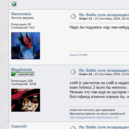
Rammstein
Re: Battle zone возвращает
Житель форума
Ответ #1 :
25 Сентябрь 2009, 09:3
Репутация: 60
Надо бы подумать над чем-нибуд
Сообщений: 615
Steam Profile
Megaloman
Re: Battle zone возвращает
Ответ #2 :
25 Сентябрь 2009, 10:0
Репутация: 339
cod4 (с расчетом на cod6 в неда
Сообщений: 3248
team fortress 2 было бы неплохо..
Незнаю что там еще из шутеров 
Баттлфилд конечно хорошо бы, но
Алкоголь полезен для здоровья!
Миллионы мужчин не могут ошибаться!
http://megalomania.minitroopers.com
Самолёт
Re: Battle zone возвращает