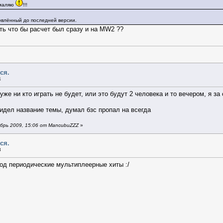
умаляю
!!!
овлённый до последней версии.
ть что бы расчет был сразу и на MW2 ??
ся.
4
е ни кто играть не будет, или это будут 2 человека и то вечером, я за 
видел название темы, думал бзс пропал на всегда
брь 2009, 15:06 от MancubuZZZ
»
ся.
8
под периодические мультиплеерные хиты :/