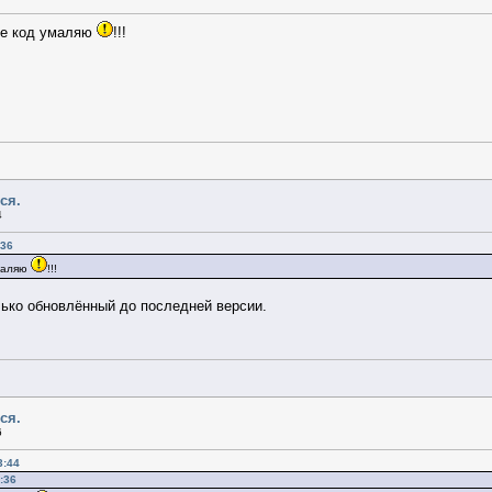
е код умаляю
!!!
ся.
4
:36
маляю
!!!
лько обновлённый до последней версии.
ся.
6
3:44
:36