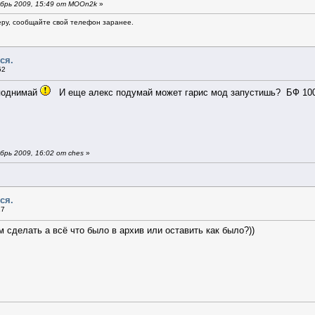
брь 2009, 15:49 от MOOn2k
»
еру, сообщайте свой телефон заранее.
ся.
52
поднимай
И еще алекс подумай может гарис мод запустишь? БФ 100
рь 2009, 16:02 от ches
»
ся.
17
сделать а всё что было в архив или оставить как было?))