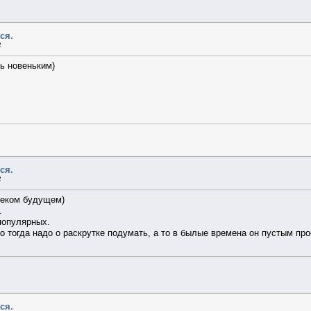
ся.
2
ь новеньким)
ся.
2
леком будущем)
.
популярных.
 тогда надо о раскрутке подумать, а то в былые времена он пустым про
ся.