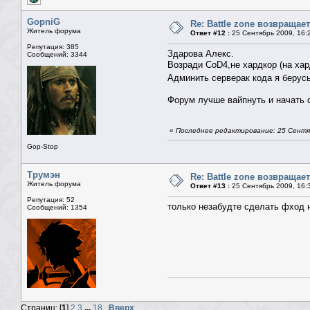
GopniG
Re: Battle zone возвращает
Житель форума
Ответ #12 :
25 Сентябрь 2009, 16:
Репутация: 385
Здарова Алекс.
Сообщений: 3344
Возради СoD4,не хардкор (на хар
Админить серверак кода я берус
Форум лучше вайпнуть и начать с
«
Последнее редактирование: 25 Сентяб
Gop-Stop
Трумэн
Re: Battle zone возвращает
Житель форума
Ответ #13 :
25 Сентябрь 2009, 16:
Репутация: 52
только незабудте сделать фход на
Сообщений: 1354
Страниц: [
1
]
2
3
...
18
Вверх