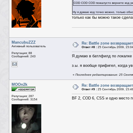
COD COD COD пожалусто верните код 
Ну я думаю код точно можно, только обн
только как бы можно такое сдела
MancubuZZZ
Re: Battle zone возвращает
Активный пользователь
Ответ #8 :
25 Сентябрь 2009, 15:0
Репутация: 88
Я думаю в батлфилд по локалке уж
Сообщений: 243
з.ы. я вообще прифигел, когда у
«
Последнее редактирование: 25 Сентя
MOOn2k
Re: Battle zone возвращает
Ответ #9 :
25 Сентябрь 2009, 15:4
Репутация: 287
BF 2, COD 6, CSS и одно место 
Сообщений: 3154