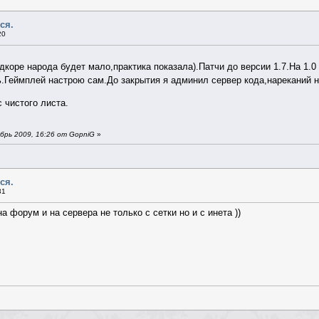
ся.
20
дкоре народа будет мало,практика показала).Патчи до версии 1.7.На 1.0
ь.Геймплей настрою сам.До закрытия я админил сервер кода,нареканий 
 чистого листа.
рь 2009, 16:26 от GopniG
»
ся.
31
 форум и на сервера не только с сетки но и с инета ))