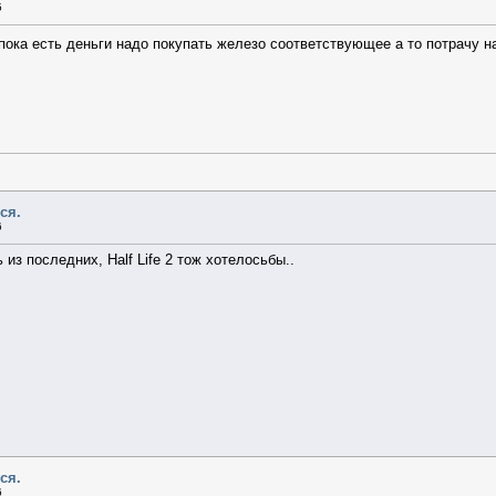
5
 пока есть деньги надо покупать железо соответствующее а то потрачу 
ся.
6
ь из последних, Half Life 2 тож хотелосьбы..
ся.
6