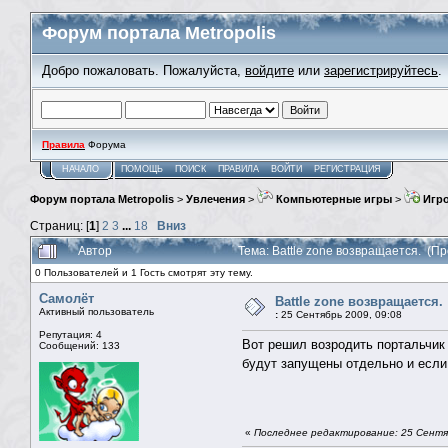
Форум портала Metropolis
Добро пожаловать. Пожалуйста,
войдите
или
зарегистрируйтесь
.
Правила
Форума
НАЧАЛО
ПОМОЩЬ
ПОИСК
ПРАВИЛА
ВОЙТИ
РЕГИСТРАЦИЯ
Форум портала Metropolis
>
Увлечения
>
Компьютерные игры
>
Игро
Страниц: [
1
]
2
3
...
18
Вниз
Автор
Тема: Battle zone возвращается. (П
0 Пользователей и 1 Гость смотрят эту тему.
Самолёт
Battle zone возвращается.
Активный пользователь
:
25 Сентябрь 2009, 09:08
Репутация: 4
Вот решил возродить портальчик
Сообщений: 133
будут запущены отдельно и есл
«
Последнее редактирование: 25 Сентя