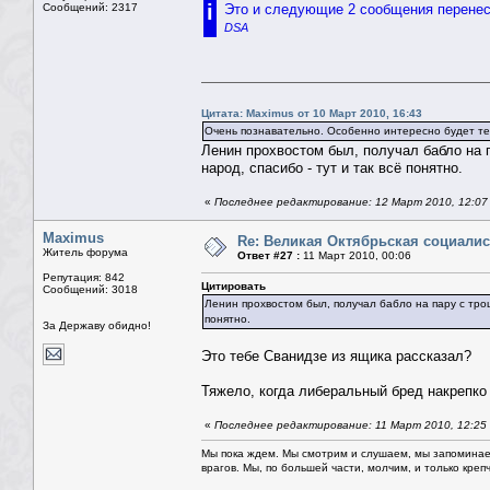
i
Сообщений: 2317
Это и следующие 2 сообщения перене
DSA
Цитата: Maximus от 10 Март 2010, 16:43
Очень познавательно. Особенно интересно будет тем
Ленин прохвостом был, получал бабло на п
народ, спасибо - тут и так всё понятно.
«
Последнее редактирование: 12 Март 2010, 12:07
Maximus
Re: Великая Октябрьская социали
Житель форума
Ответ #27 :
11 Март 2010, 00:06
Репутация: 842
Цитировать
Сообщений: 3018
Ленин прохвостом был, получал бабло на пару с троцк
понятно.
За Державу обидно!
Это тебе Сванидзе из ящика рассказал?
Тяжело, когда либеральный бред накрепко 
«
Последнее редактирование: 11 Март 2010, 12:25
Мы пока ждем. Мы смотрим и слушаем, мы запоминае
врагов. Мы, по большей части, молчим, и только креп