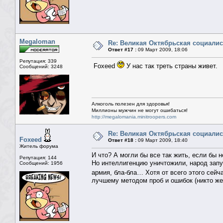
Megaloman
Re: Великая Октябрьская социали
Ответ #17 :
09 Март 2009, 18:06
Репутация: 339
Foxeed
У нас так треть страны живет.
Сообщений: 3248
Алкоголь полезен для здоровья!
Миллионы мужчин не могут ошибаться!
http://megalomania.minitroopers.com
Re: Великая Октябрьская социали
Foxeed
Ответ #18 :
09 Март 2009, 18:40
Житель форума
И что? А могли бы все так жить, если бы 
Репутация: 144
Но интеллигенцию уничтожили, народ запуг
Сообщений: 1956
армия, бла-бла… Хотя от всего этого сейч
лучшему методом проб и ошибок (никто же 