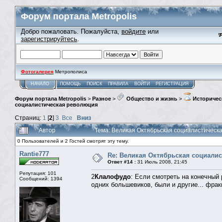
Форум портала Metropolis
Добро пожаловать. Пожалуйста,
войдите
или
зарегистрируйтесь
.
Фотогалерея
Метрополиса
НАЧАЛО
ПОМОЩЬ
ПОИСК
ПРАВИЛА
ВОЙТИ
РЕГИСТРАЦИЯ
Форум портала Metropolis
>
Разное
>
Общество и жизнь
>
Историчес
социалистическая революция
Страниц:
1
[
2
]
3
Все
Вниз
Автор
Тема: Великая Октябрьская социалистическ
0 Пользователей и 2 Гостей смотрят эту тему.
Rantie777
Re: Великая Октябрьская социали
Ответ #14 :
31 Июль 2008, 21:45
Репутация: 101
2
Клалофудо
: Если смотреть на конечный
Сообщений: 1394
одних большевиков, были и другие... фрак