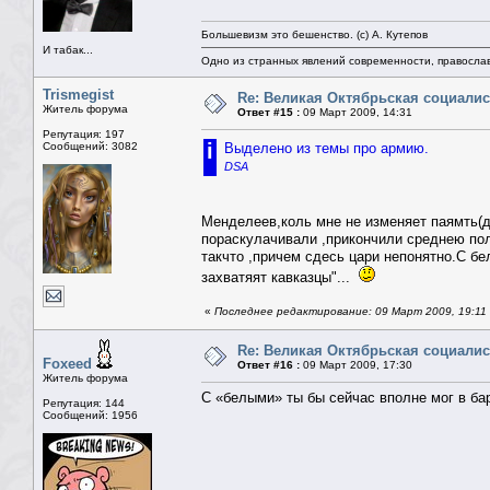
Большевизм это бешенство. (с) А. Кутепов
И табак...
Одно из странных явлений современности, правосла
Trismegist
Re: Великая Октябрьская социали
Житель форума
Ответ #15 :
09 Март 2009, 14:31
Репутация: 197
i
Сообщений: 3082
Выделено из темы про армию.
DSA
Менделеев,коль мне не изменяет паямть(д
пораскулачивали ,прикончили среднею пол
такчто ,причем сдесь цари непонятно.С бе
захватяят кавказцы"...
«
Последнее редактирование: 09 Март 2009, 19:11
Re: Великая Октябрьская социали
Foxeed
Ответ #16 :
09 Март 2009, 17:30
Житель форума
С «белыми» ты бы сейчас вполне мог в бар
Репутация: 144
Сообщений: 1956