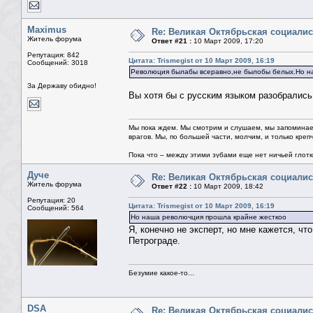
Maximus
Re: Великая Октябрьская социали
Житель форума
Ответ #21 :
10 Март 2009, 17:20
Репутация: 842
Цитата: Trismegist от 10 Март 2009, 16:19
Сообщений: 3018
Революция былабы всеравно,не былобы белых.Но на
За Державу обидно!
Вы хотя бы с русским языком разобрались 
Мы пока ждем. Мы смотрим и слушаем, мы запоминае
врагов. Мы, по большей части, молчим, и только креп
Пока что – между этими зубами еще нет ничьей глотки.
Дуче
Re: Великая Октябрьская социали
Житель форума
Ответ #22 :
10 Март 2009, 18:42
Репутация: 20
Цитата: Trismegist от 10 Март 2009, 16:19
Сообщений: 564
Но наша револючция прошла крайне жесткоо
Я, конечно не эксперт, но мне кажется, ч
Петрограде.
Безумие какое-то...
DSA
Re: Великая Октябрьская социали