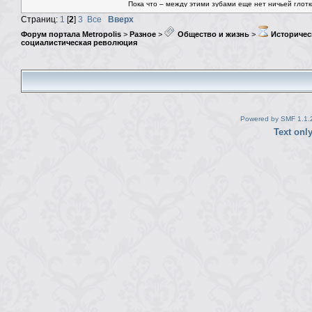
Пока что – между этими зубами еще нет ничьей глотки.
Страниц:
1
[
2
]
3
Все
Вверх
Форум портала Metropolis
>
Разное
>
Общество и жизнь
>
Историчес
социалистическая революция
Powered by SMF 1.1.
Text onl