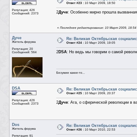
Ответ #23 :
10 Март 2009, 18:50
Репутация: 426
2
Дуче
: Особенно мирно прошла вызванная
Сообщений: 2373
«
Последнее редактирование: 10 Март 2009, 18:54
Дуче
Re: Великая Октябрьская социали
Житель форума
Ответ #24 :
10 Март 2009, 19:05
Репутация: 20
2
DSA
: Но ведь мы говорим о самой революц
Сообщений: 564
Безумие какое-то...
DSA
Re: Великая Октябрьская социали
Ответ #25 :
10 Март 2009, 20:37
Репутация: 426
2
Дуче
: Ага, о сферической революции в в
Сообщений: 2373
Dos
Re: Великая Октябрьская социали
Житель форума
Ответ #26 :
10 Март 2010, 22:53
Репутация: 91