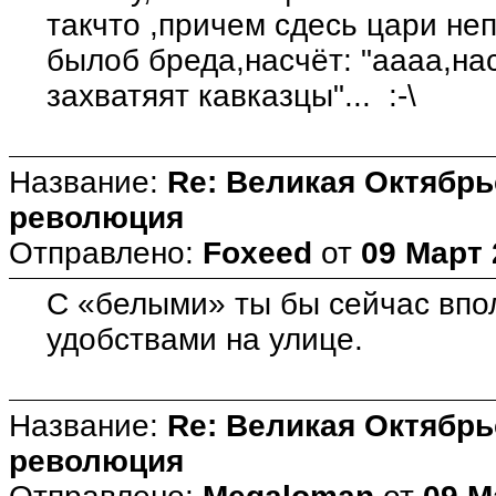
такчто ,причем сдесь цари не
былоб бреда,насчёт: "аааа,нас
захватяят кавказцы"... :-\
Название:
Re: Великая Октябрь
революция
Отправлено:
Foxeed
от
09 Март 
С «белыми» ты бы сейчас впол
удобствами на улице.
Название:
Re: Великая Октябрь
революция