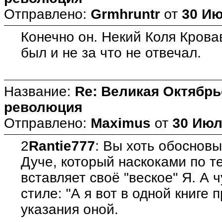
Отправлено:
Grmhruntr
от
30 Ию
Конечно он. Некий Коля Крова
был и не за что не отвечал.
Название:
Re: Великая Октябрь
революция
Отправлено:
Maximus
от
30 Июл
2
Rantie777
: Вы хоть обоснов
Дуче, который наскоками по т
вставляет своё "веское" Я. А 
стиле: "А я вот в одной книге 
указания оной.