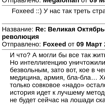
Отправлено:
Megaloman
от
09 М
Foxeed ::) У нас так треть стр
Название:
Re: Великая Октябрь
революция
Отправлено:
Foxeed
от
09 Март 
И что? А могли бы все так жит
Но интеллигенцию уничтожили,
безвольным, зато вот, кое в ч
медицина, армия, бла-бла… Хо
только совковое «надо» остало
история идет к лучшему метод
не будет сейчас на лошади ска