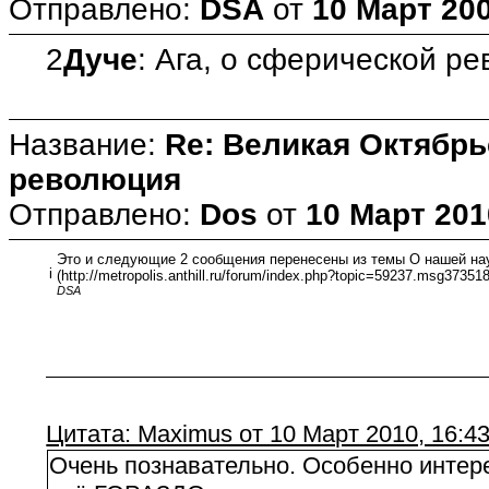
Отправлено:
DSA
от
10 Март 200
2
Дуче
: Ага, о сферической р
Название:
Re: Великая Октябрь
революция
Отправлено:
Dos
от
10 Март 201
Это и следующие 2 сообщения перенесены из темы О нашей нау
i
(http://metropolis.anthill.ru/forum/index.php?topic=59237.msg373
DSA
Цитата: Maximus от 10 Март 2010, 16:4
Очень познавательно. Особенно интерес