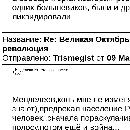
одних большевиков, были и дру
ликвидировали.
Название:
Re: Великая Октябрь
революция
Отправлено:
Trismegist
от
09 Ма
Выделено из темы про армию.
i
DSA
Менделеев,коль мне не измен
знают),предрекал население 
человек..сначала пораскулачи
полосу,потом ещё и война...