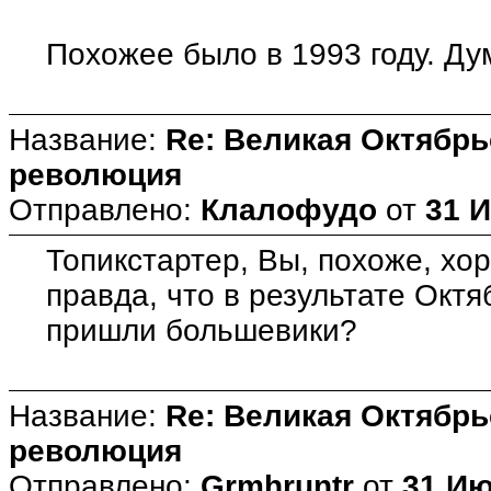
Похожее было в 1993 году. Ду
Название:
Re: Великая Октябрь
революция
Отправлено:
Клалофудо
от
31 И
Топикстартер, Вы, похоже, хо
правда, что в результате Окт
пришли большевики?
Название:
Re: Великая Октябрь
революция
Отправлено:
Grmhruntr
от
31 Ию