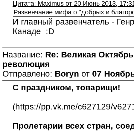
Цитата: Maximus от 20 Июнь 2013, 17:3
Развенчание мифа о "добрых и благор
И главный развенчатель - Ге
Канаде :D
Название:
Re: Великая Октябрь
революция
Отправлено:
Boryn
от
07 Ноябрь
С праздником, товарищи!
(https://pp.vk.me/c627129/v627
Пролетарии всех стран, сое