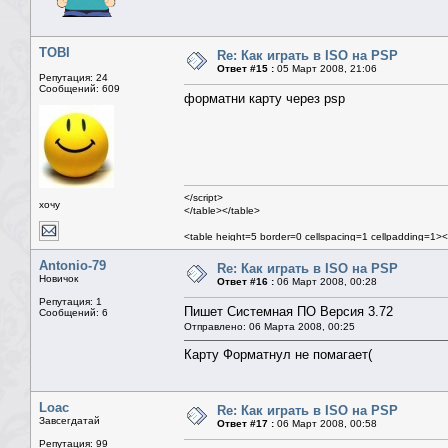
TOBI
Re: Как играть в ISO на PSP
Ответ #15 :
05 Март 2008, 21:06
Репутация: 24
Сообщений: 609
форматни карту через psp
</script>
хочу
</table></table>
<table height=5 border=0 cellspacing=1 cellpadding=1><
<table class=mn width=100% border=0 cellspacing=1 ce
<tr><td>
Antonio-79
Re: Как играть в ISO на PSP
<table width=100% border=0 cellspacing=0 cellpadding
Новичок
Ответ #16 :
06 Март 2008, 00:28
<tr><td>
Репутация: 1
<table width=100% border=0 cellspacing=1 cel
Пишет Системная ПО Версия 3.72
Сообщений: 6
Отправлено: 06 Марта 2008, 00:25
Карту Форматнул не помагает(
Loac
Re: Как играть в ISO на PSP
Завсегдатай
Ответ #17 :
06 Март 2008, 00:58
Репутация: 99