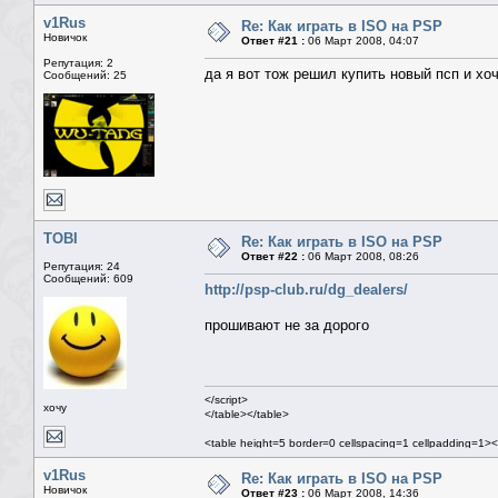
v1Rus
Re: Как играть в ISO на PSP
Новичок
Ответ #21 :
06 Март 2008, 04:07
Репутация: 2
да я вот тож решил купить новый псп и хоч
Сообщений: 25
TOBI
Re: Как играть в ISO на PSP
Ответ #22 :
06 Март 2008, 08:26
Репутация: 24
Сообщений: 609
http://psp-club.ru/dg_dealers/
прошивают не за дорого
</script>
хочу
</table></table>
<table height=5 border=0 cellspacing=1 cellpadding=1><
<table class=mn width=100% border=0 cellspacing=1 ce
<tr><td>
v1Rus
Re: Как играть в ISO на PSP
<table width=100% border=0 cellspacing=0 cellpadding
Новичок
Ответ #23 :
06 Март 2008, 14:36