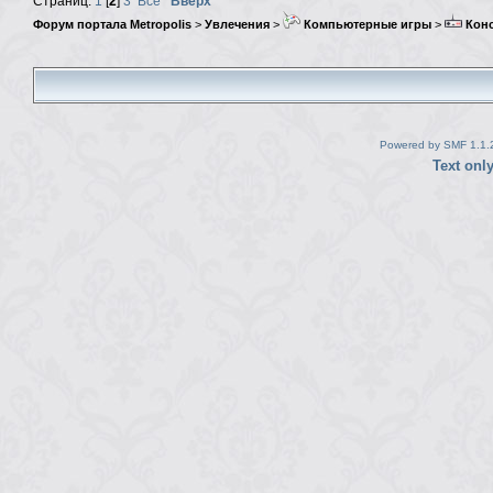
Страниц:
1
[
2
]
3
Все
Вверх
Форум портала Metropolis
>
Увлечения
>
Компьютерные игры
>
Кон
Powered by SMF 1.1.
Text onl