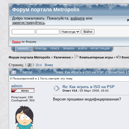
Форум портала Metropolis
Добро пожаловать. Пожалуйста,
войдите
или
зарегистрируйтесь
.
Поиск
по Форуму
НАЧАЛО
ПОМОЩЬ
ПОИСК
ПРАВИЛА
ВОЙТИ
РЕГИСТРАЦИЯ
Форум портала Metropolis
>
Увлечения
>
Компьютерные игры
>
Кон
Страниц:
1
[
2
]
3
Все
Вниз
Автор
Тема: Как играть в ISO на PSP (Прочитано 1
0 Пользователей и 1 Гость смотрят эту тему.
admin
Re: Как играть в ISO на PSP
Ответ #14 :
05 Март 2008, 19:43
Репутация: 198
Версия прошивки модифицированная?
Сообщений: 563