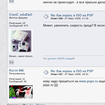
ничгео не происходит...я все прально дел
СтелС_нАлЕвО
Re: Как играть в ISO на PSP
Житель форума
Ответ #26 :
07 Март 2008, 17:18
Репутация: 18
Может, увеличить скорость проца? В recov
Сообщений: 675
Dream...sweet dream..
Это должен ЗНАТЬ каждый!
Костя 666
Re: Как играть в ISO на PSP
Пользователь
Ответ #27 :
07 Март 2008, 18:10
Репутация: 11
кому надо прошиться на
www.pspx.ru
ищит
Сообщений: 81
pspx.ru ))))