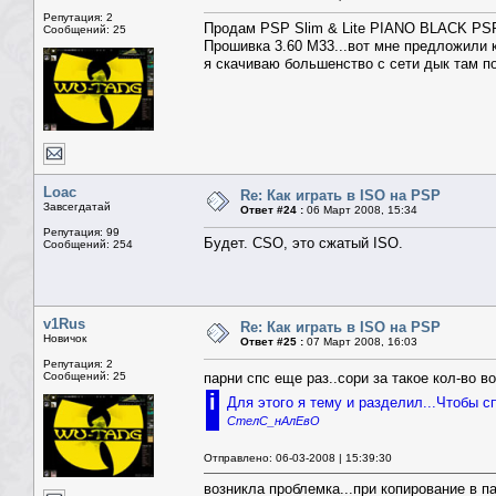
<tr><td>
Репутация: 2
<table width=100% border=0 cellspacing=1 cel
Продам PSP Slim & Lite PIANO BLACK PS
Сообщений: 25
Прошивка 3.60 M33...вот мне предложили ку
я скачиваю большенство с сети дык там п
Loac
Re: Как играть в ISO на PSP
Завсегдатай
Ответ #24 :
06 Март 2008, 15:34
Репутация: 99
Будет. CSO, это сжатый ISO.
Сообщений: 254
v1Rus
Re: Как играть в ISO на PSP
Новичок
Ответ #25 :
07 Март 2008, 16:03
Репутация: 2
Сообщений: 25
парни спс еще раз..сори за такое кол-во 
i
Для этого я тему и разделил...Чтобы 
СтелС_нАлЕвО
Отправлено: 06-03-2008 | 15:39:30
возникла проблемка...при копирование в п