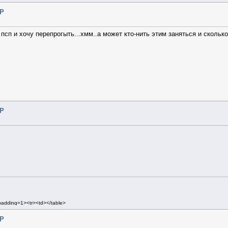
SP
псп и хочу перепрогыть...хмм..а может кто-нить этим заняться и скольк
SP
lpadding=1><tr><td></table>
pacing=1 cellpadding=2>
SP
 cellpadding=3 class=mn2>