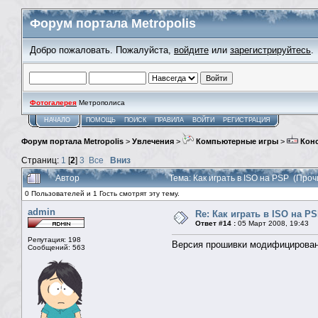
Форум портала Metropolis
Добро пожаловать. Пожалуйста,
войдите
или
зарегистрируйтесь
.
Фотогалерея
Метрополиса
НАЧАЛО
ПОМОЩЬ
ПОИСК
ПРАВИЛА
ВОЙТИ
РЕГИСТРАЦИЯ
Форум портала Metropolis
>
Увлечения
>
Компьютерные игры
>
Кон
Страниц:
1
[
2
]
3
Все
Вниз
Автор
Тема: Как играть в ISO на PSP (Про
0 Пользователей и 1 Гость смотрят эту тему.
admin
Re: Как играть в ISO на P
Ответ #14 :
05 Март 2008, 19:43
Репутация: 198
Версия прошивки модифицирова
Сообщений: 563