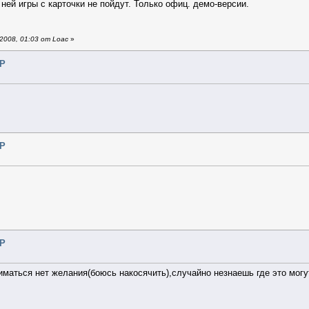
ней игры с карточки не пойдут. Только офиц. демо-версии.
008, 01:03 от Loac
»
SP
SP
SP
иматься нет желания(боюсь накосячить),случайно незнаешь где это могу