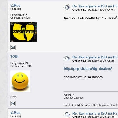
v1Rus
Re: Как играть в ISO на P
Новичок
Ответ #21 :
06 Март 2008, 04:07
Репутация: 2
да я вот тож решил купить новый 
Сообщений: 25
TOBI
Re: Как играть в ISO на P
Ответ #22 :
06 Март 2008, 08:26
Репутация: 24
Сообщений: 609
http://psp-club.ru/dg_dealers/
прошивают не за дорого
</script>
хочу
</table></table>
<table height=5 border=0 cellspacing=1 cel
<table class=mn width=100% border=0 cells
<tr><td>
v1Rus
Re: Как играть в ISO на P
<table width=100% border=0 cellspacing=0
Новичок
Ответ #23 :
06 Март 2008, 14:36