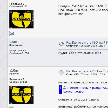
<tr><td>
Репутация: 2
<table width=100% border=0 cellspacing=1 
Продам PSP Slim & Lite PIANO 
Сообщений: 25
Прошивка 3.60 M33...вот мне пре
все формата cso
Loac
Re: Как играть в ISO на P
Завсегдатай
Ответ #24 :
06 Март 2008, 15:34
Репутация: 99
Будет. CSO, это сжатый ISO.
Сообщений: 254
v1Rus
Re: Как играть в ISO на P
Новичок
Ответ #25 :
07 Март 2008, 16:03
Репутация: 2
Сообщений: 25
парни спс еще раз..сори за тако
i
Для этого я тему и разделил
СтелС_нАлЕвО
Отправлено: 06-03-2008 | 15:39:30
возникла проблемка...при копиро