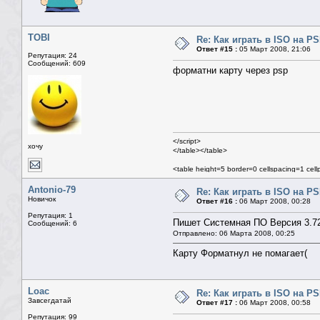
TOBI
Re: Как играть в ISO на P
Ответ #15 :
05 Март 2008, 21:06
Репутация: 24
Сообщений: 609
форматни карту через psp
</script>
хочу
</table></table>
<table height=5 border=0 cellspacing=1 cel
<table class=mn width=100% border=0 cells
<tr><td>
Antonio-79
Re: Как играть в ISO на P
<table width=100% border=0 cellspacing=0
Новичок
Ответ #16 :
06 Март 2008, 00:28
<tr><td>
Репутация: 1
<table width=100% border=0 cellspacing=1 
Пишет Системная ПО Версия 3.7
Сообщений: 6
Отправлено: 06 Марта 2008, 00:25
Карту Форматнул не помагает(
Loac
Re: Как играть в ISO на P
Завсегдатай
Ответ #17 :
06 Март 2008, 00:58
Репутация: 99