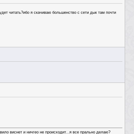
будет читать?ибо я скачиваю большенство с сети дык там почти
вило виснет и ничгео не происходит...я все прально делаю?