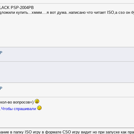
cel
BLACK PSP-2004PB
дложили купить...хммм....я вот дума..написано что читает ISO,а cso он 
SP
SP
е кол-во вопросов=)
...Чтобы спрашивали
вание в папку ISO игру в формате CSO игру видит но при запуске как пра