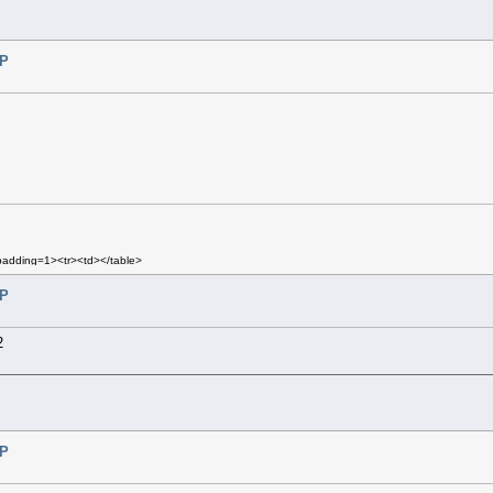
SP
lpadding=1><tr><td></table>
pacing=1 cellpadding=2>
SP
 cellpadding=3 class=mn2>
cel
2
SP