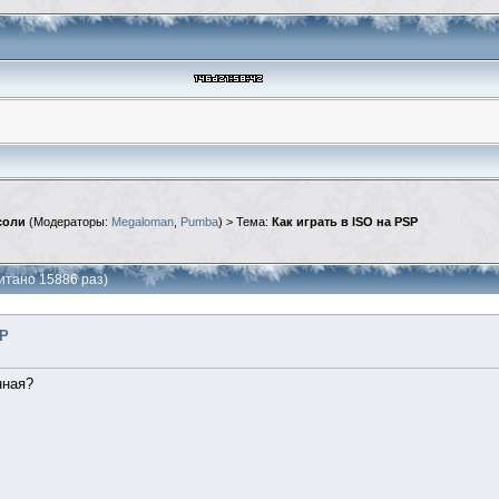
соли
(Модераторы:
Megaloman
,
Pumba
) > Тема:
Как играть в ISO на PSP
читано 15886 раз)
SP
нная?