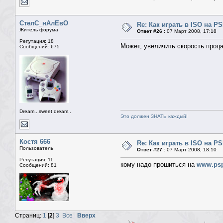
СтелС_нАлЕвО
Re: Как играть в ISO на P
Житель форума
Ответ #26 :
07 Март 2008, 17:18
Репутация: 18
Может, увеличить скорость проца
Сообщений: 675
Dream...sweet dream..
Это должен ЗНАТЬ каждый!
Костя 666
Re: Как играть в ISO на P
Пользователь
Ответ #27 :
07 Март 2008, 18:10
Репутация: 11
кому надо прошиться на
www.psp
Сообщений: 81
Страниц:
1
[
2
]
3
Все
Вверх