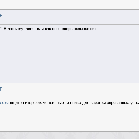
SP
? В recovery menu, или как оно теперь называется..
SP
x.ru
ищите питерских челов шьют за пиво для зарегестрированных участ