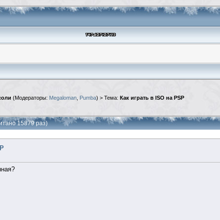
соли
(Модераторы:
Megaloman
,
Pumba
) > Тема:
Как играть в ISO на PSP
читано 15879 раз)
SP
нная?