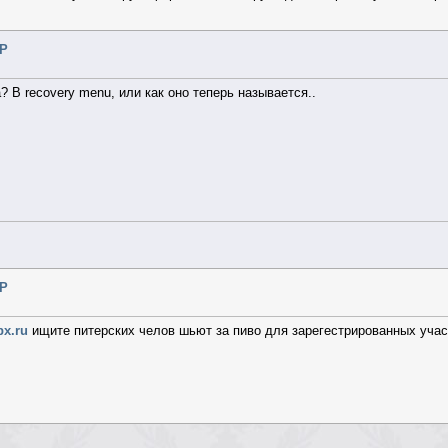
SP
? В recovery menu, или как оно теперь называется..
SP
x.ru
ищите питерских челов шьют за пиво для зарегестрированных участ