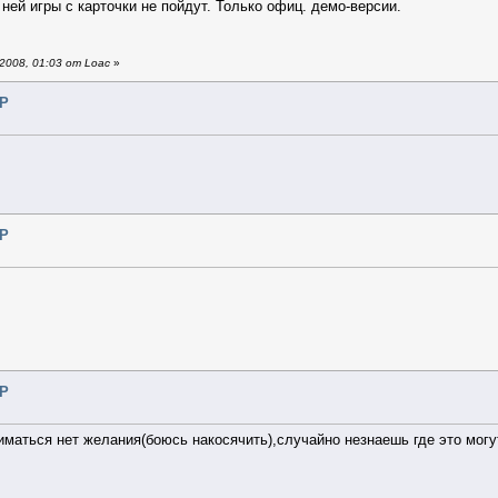
ней игры с карточки не пойдут. Только офиц. демо-версии.
008, 01:03 от Loac
»
SP
SP
SP
иматься нет желания(боюсь накосячить),случайно незнаешь где это могу