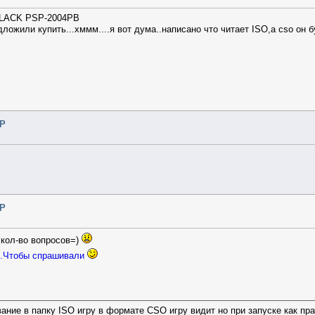
cel
BLACK PSP-2004PB
дложили купить...хммм....я вот дума..написано что читает ISO,а cso он 
SP
SP
е кол-во вопросов=)
...Чтобы спрашивали
вание в папку ISO игру в формате CSO игру видит но при запуске как пра