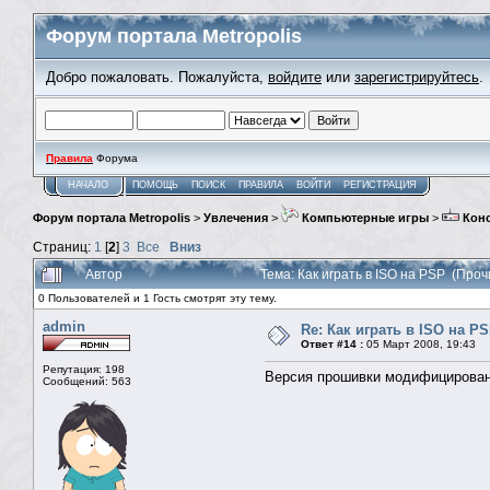
Форум портала Metropolis
Добро пожаловать. Пожалуйста,
войдите
или
зарегистрируйтесь
.
Правила
Форума
НАЧАЛО
ПОМОЩЬ
ПОИСК
ПРАВИЛА
ВОЙТИ
РЕГИСТРАЦИЯ
Форум портала Metropolis
>
Увлечения
>
Компьютерные игры
>
Кон
Страниц:
1
[
2
]
3
Все
Вниз
Автор
Тема: Как играть в ISO на PSP (Про
0 Пользователей и 1 Гость смотрят эту тему.
admin
Re: Как играть в ISO на P
Ответ #14 :
05 Март 2008, 19:43
Репутация: 198
Версия прошивки модифицирова
Сообщений: 563