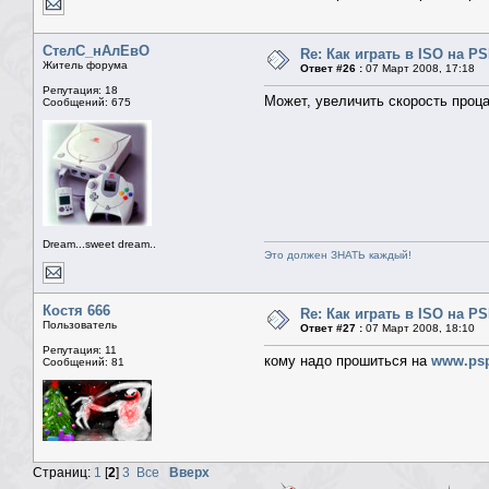
СтелС_нАлЕвО
Re: Как играть в ISO на P
Житель форума
Ответ #26 :
07 Март 2008, 17:18
Репутация: 18
Может, увеличить скорость проца
Сообщений: 675
Dream...sweet dream..
Это должен ЗНАТЬ каждый!
Костя 666
Re: Как играть в ISO на P
Пользователь
Ответ #27 :
07 Март 2008, 18:10
Репутация: 11
кому надо прошиться на
www.psp
Сообщений: 81
Страниц:
1
[
2
]
3
Все
Вверх