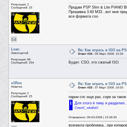
<tr><td>
Репутация: 2
<table width=100% border=0 cellspacing=1 
Продам PSP Slim & Lite PIANO 
Сообщений: 25
Прошивка 3.60 M33...вот мне пре
все формата cso
Loac
Re: Как играть в ISO на P
Завсегдатай
Ответ #24 :
06 Март 2008, 15:34
Репутация: 99
Будет. CSO, это сжатый ISO.
Сообщений: 254
v1Rus
Re: Как играть в ISO на P
Новичок
Ответ #25 :
07 Март 2008, 16:03
Репутация: 2
Сообщений: 25
парни спс еще раз..сори за тако
i
Для этого я тему и разделил
СтелС_нАлЕвО
Отправлено: 06-03-2008 | 15:39:30
возникла проблемка...при копиро