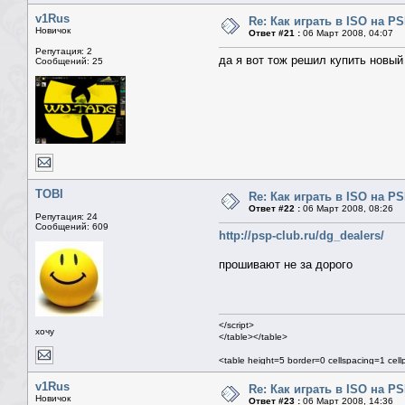
v1Rus
Re: Как играть в ISO на P
Новичок
Ответ #21 :
06 Март 2008, 04:07
Репутация: 2
да я вот тож решил купить новый 
Сообщений: 25
TOBI
Re: Как играть в ISO на P
Ответ #22 :
06 Март 2008, 08:26
Репутация: 24
Сообщений: 609
http://psp-club.ru/dg_dealers/
прошивают не за дорого
</script>
хочу
</table></table>
<table height=5 border=0 cellspacing=1 cel
<table class=mn width=100% border=0 cells
<tr><td>
v1Rus
Re: Как играть в ISO на P
<table width=100% border=0 cellspacing=0
Новичок
Ответ #23 :
06 Март 2008, 14:36