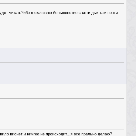
будет читать?ибо я скачиваю большенство с сети дык там почти
вило виснет и ничгео не происходит...я все прально делаю?