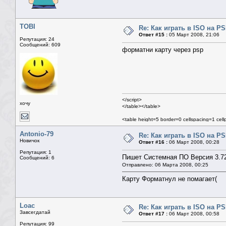
TOBI
Re: Как играть в ISO на P
Ответ #15 :
05 Март 2008, 21:06
Репутация: 24
Сообщений: 609
форматни карту через psp
</script>
хочу
</table></table>
<table height=5 border=0 cellspacing=1 cel
<table class=mn width=100% border=0 cells
<tr><td>
Antonio-79
Re: Как играть в ISO на P
<table width=100% border=0 cellspacing=0
Новичок
Ответ #16 :
06 Март 2008, 00:28
<tr><td>
Репутация: 1
<table width=100% border=0 cellspacing=1 
Пишет Системная ПО Версия 3.7
Сообщений: 6
Отправлено: 06 Марта 2008, 00:25
Карту Форматнул не помагает(
Loac
Re: Как играть в ISO на P
Завсегдатай
Ответ #17 :
06 Март 2008, 00:58
Репутация: 99