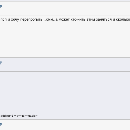
SP
псп и хочу перепрогыть...хмм..а может кто-нить этим заняться и скольк
SP
lpadding=1><tr><td></table>
pacing=1 cellpadding=2>
SP
 cellpadding=3 class=mn2>