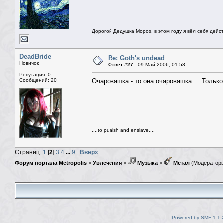
Дорогой Дедушка Мороз, в этом году я вёл себя дейс
DeadBride
Re: Goth's undead
Новичок
Ответ #27 :
09 Май 2006, 01:53
Репутация: 0
Сообщений: 20
Очаровашка - то она очаровашка.... Тольк
....to punish and enslave....
Страниц:
1
[
2
]
3
4
...
9
Вверх
Форум портала Metropolis
>
Увлечения
>
Музыка
>
Метал
(Модератор
Powered by SMF 1.1.