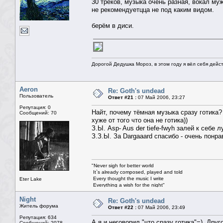
30 треков, музыка очень разная, вокал м
не рекомендуетцца не под каким видом.
берём в диси.
Дорогой Дедушка Мороз, в этом году я вёл себя дейс
Aeron
Re: Goth's undead
Пользователь
Ответ #21 :
07 Май 2006, 23:27
Репутация: 0
Найт, почему тёмная музыка сразу готика?
Сообщений: 70
хуже от того что она не готика))
З.Ы. Asp- Aus der tiefe-fwyh залей к себе 
З.З.Ы. За Dargaaard спасибо - очень понра
"Never sigh for better world
It`s already composed, played and told
Every thought the music I write
Eter Lake
Everything a wish for the night"
© Nightwish
"Участь твоя быть рабой темноты,
Night
Re: Goth's undead
Когда капают слёзы луны..."
Житель форума
Ответ #22 :
07 Май 2006, 23:49
© Eter Lake
Репутация: 634
А я и неговорил "что сразу готика"=). Друг
Сообщений: 2078