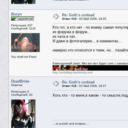
Boryn
Re: Goth's undead
Ответ #15 :
03 Май 2006, 19:20
Репутация: 237
Кто гот, а кто нет - по моему самая популя
Сообщений: 1125
из форума в форум...
из чата в чат..
И даже в фотогалерее... в комментах...
наверно это относится к теме, но... лазай
You shall not Pass!
Равнодушный закат. Меч вот-вот будет снят с накова
http://anthillsity.myminicity.com/
DeadBride
Re: Goth's undead
Новичок
Ответ #16 :
03 Май 2006, 19:27
Репутация: 0
Сообщений: 20
Хоть кто - то меня,в каком - то смысле,п
....to punish and enslave....