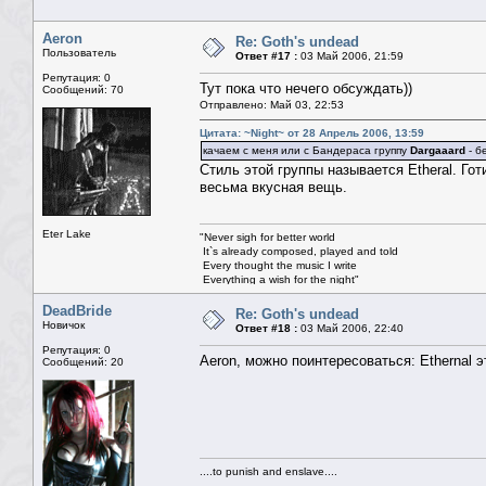
Aeron
Re: Goth's undead
Пользователь
Ответ #17 :
03 Май 2006, 21:59
Репутация: 0
Тут пока что нечего обсуждать))
Сообщений: 70
Отправлено: Май 03, 22:53
Цитата: ~Night~ от 28 Апрель 2006, 13:59
качаем с меня или с Бандераса группу
Dargaaard
- б
Стиль этой группы называется Etheral. Гот
весьма вкусная вещь.
Eter Lake
"Never sigh for better world
It`s already composed, played and told
Every thought the music I write
Everything a wish for the night"
© Nightwish
"Участь твоя быть рабой темноты,
DeadBride
Re: Goth's undead
Когда капают слёзы луны..."
Новичок
Ответ #18 :
03 Май 2006, 22:40
© Eter Lake
Репутация: 0
Aeron, можно поинтересоваться: Ethernal 
Сообщений: 20
....to punish and enslave....