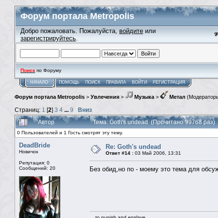
Форум портала Metropolis
Добро пожаловать. Пожалуйста,
войдите
или
зарегистрируйтесь
.
Поиск
по Форуму
НАЧАЛО
ПОМОЩЬ
ПОИСК
ПРАВИЛА
ВОЙТИ
РЕГИСТРАЦИЯ
Форум портала Metropolis
>
Увлечения
>
Музыка
>
Метал
(Модератор
Страниц:
1
[
2
]
3
4
...
9
Вниз
Автор
Тема: Goth's undead (Прочитано 99768 раз)
0 Пользователей и 1 Гость смотрят эту тему.
DeadBride
Re: Goth's undead
Новичок
Ответ #14 :
03 Май 2006, 13:31
Репутация: 0
Сообщений: 20
Без обид,но по - моему это тема для обсужд
....to punish and enslave....