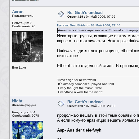
Aeron
Re: Goth's undead
Пользователь
Ответ #19 :
04 Май 2006, 07:26
Репутация: 0
Цитата: DeadBride от 03 Май 2006, 22:40
Сообщений: 70
Aeron, можно поинтересоваться: Ethernal это подвид
Некоторые группы, играющие в этом стиле 
корне от него отличается. Некоторые darkw
Darkwave - дитя электронищины, etheral ж
ситезаторе.
Etheral - это отдельный стиль. В принцыпе
Eter Lake
"Never sigh for better world
It`s already composed, played and told
Every thought the music I write
Everything a wish for the night"
© Nightwish
"Участь твоя быть рабой темноты,
Night
Re: Goth's undead
Когда капают слёзы луны..."
Житель форума
Ответ #20 :
07 Май 2006, 23:08
© Eter Lake
Репутация: 634
продолжаю вешать в этой теме объявы о п
Сообщений: 2078
А если кому-то нравитццо вешать ярлыки н
Asp- Aus der tiefe-fwyh