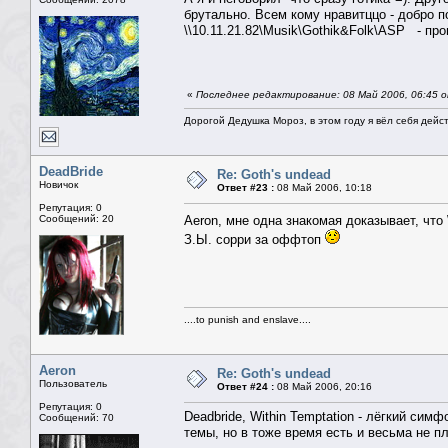
брутально. Всем кому нравитццо - добро п
\\10.11.21.82\Musik\Gothik&Folk\ASP - про
«
Последнее редактирование: 08 Май 2006, 06:45 
Дорогой Дедушка Мороз, в этом году я вёл себя дейс
DeadBride
Re: Goth's undead
Новичок
Ответ #23 :
08 Май 2006, 10:18
Репутация: 0
Сообщений: 20
Aeron, мне одна знакомая доказывает, что 
З.Ы. сорри за оффтоп
....to punish and enslave....
Aeron
Re: Goth's undead
Пользователь
Ответ #24 :
08 Май 2006, 20:16
Репутация: 0
Deadbride, Within Temptation - лёгкий сим
Сообщений: 70
темы, но в тоже время есть и весьма не п