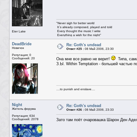
"Never sigh for better world
It`s already composed, played and told
Every thought the music I write
Eter Lake
Everything a wish for the night"
© Nightwish
"Участь твоя быть рабой темноты,
DeadBride
Re: Goth's undead
Когда капают слёзы луны..."
Новичок
Ответ #25 :
08 Май 2006, 23:30
© Eter Lake
Репутация: 0
Сообщений: 20
Она мне все равно не верит!
Типа, самая
З.Ы. Within Temptation - большей частью п
....to punish and enslave....
Night
Re: Goth's undead
Житель форума
Ответ #26 :
08 Май 2006, 23:33
Репутация: 634
Сообщений: 2078
Зато там поёт очаровашка Шарон Ден Адель