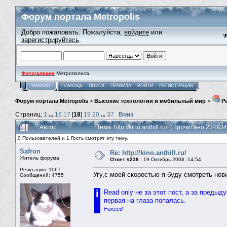
Форум портала Metropolis
Добро пожаловать. Пожалуйста,
войдите
или
зарегистрируйтесь
.
Фотогалерея
Метрополиса
НАЧАЛО
ПОМОЩЬ
ПОИСК
ПРАВИЛА
ВОЙТИ
РЕГИСТРАЦИЯ
Форум портала Metropolis
>
Высокие технологии и мобильный мир
>
Ре
Страниц:
1
...
16
17
[
18
]
19
20
...
37
Вниз
Автор
Тема: http://kino.anthill.ru/ (Прочитано 234934
0 Пользователей и 1 Гость смотрят эту тему.
Safron
Re: http://kino.anthill.ru/
Житель форума
Ответ #238 :
19 Октябрь 2008, 14:54
Репутация: 1067
Угу,с моей скоростью я буду смотреть нови
Сообщений: 4755
i
Read only не за этот пост, а за предыд
первая на глаза попалась.
Foxeed