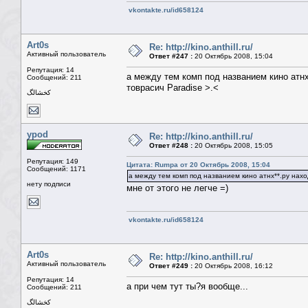
vkontakte.ru/id658124
Art0s
Re: http://kino.anthill.ru/
Активный пользователь
Ответ #247 :
20 Октябрь 2008, 15:04
Репутация: 14
а между тем комп под названием кино атнх
Сообщений: 211
товрасич Paradise >.<
كخشالگ
ypod
Re: http://kino.anthill.ru/
Ответ #248 :
20 Октябрь 2008, 15:05
Репутация: 149
Цитата: Rumpa от 20 Октябрь 2008, 15:04
Сообщений: 1171
а между тем комп под названием кино атнх**.ру нахо
нету подписи
мне от этого не легче =)
vkontakte.ru/id658124
Art0s
Re: http://kino.anthill.ru/
Активный пользователь
Ответ #249 :
20 Октябрь 2008, 16:12
Репутация: 14
а при чем тут ты?я вообще...
Сообщений: 211
كخشالگ