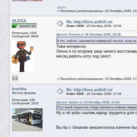
NIKIH
«
Последнее редактирование: 20 Октябрь 2008, 13
OLEGA
Re: http://kino.anthill.ru/
Ответ #239 :
19 Октябрь 2008, 16:56
Репутация: 1338
Цитата: Foxeed от 18 Октябрь 2008, 20:38
Сообщений: 9948
А кто, собсно, занимался серверной частью, если н
Тоже интересно.
Лично я по второму разу ничего восстанавл
месяц работы коту под хвост.
«
Последнее редактирование: 19 Октябрь 2008, 1
leschka
Re: http://kino.anthill.ru/
Житель форума
Ответ #240 :
19 Октябрь 2008, 17:06
Репутация: 146
Цитата: Safron от 19 Октябрь 2008, 14:54
Сообщений: 1816
Угу,с моей скоростью я буду смотреть новинки аккура
Ну и чё зубы скалим,народ трудился для се
Вы бы с бэкапом киноантхилла конечно бы