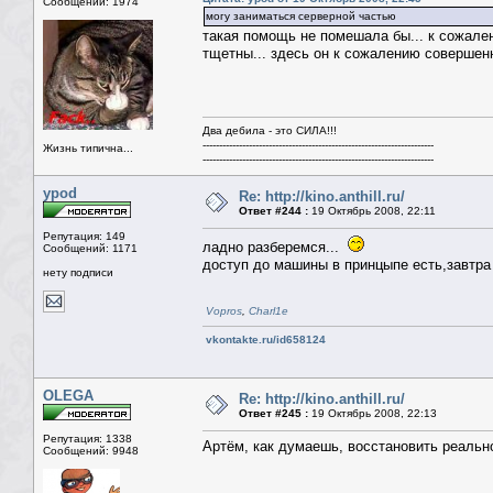
Сообщений: 1974
могу заниматься серверной частью
такая помощь не помешала бы... к сожален
тщетны... здесь он к сожалению совершенн
Два дебила - это СИЛА!!!
----------------------------------------------------------------------
Жизнь типична...
----------------------------------------------------------------------
ypod
Re: http://kino.anthill.ru/
Ответ #244 :
19 Октябрь 2008, 22:11
Репутация: 149
ладно разберемся...
Сообщений: 1171
доступ до машины в принцыпе есть,завтра
нету подписи
Vopros
,
Charl1e
vkontakte.ru/id658124
OLEGA
Re: http://kino.anthill.ru/
Ответ #245 :
19 Октябрь 2008, 22:13
Репутация: 1338
Артём, как думаешь, восстановить реально
Сообщений: 9948