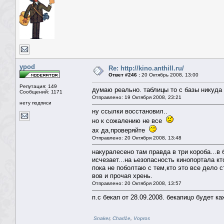
ypod
Re: http://kino.anthill.ru/
Ответ #246 :
20 Октябрь 2008, 13:00
Репутация: 149
думаю реально. таблицы то с базы никуда 
Сообщений: 1171
Отправлено: 19 Октября 2008, 23:21
нету подписи
ну ссылки восстановил..
но к сожалению не все
ах да,проверяйте
Отправлено: 20 Октября 2008, 13:48
накуралесено там правда в три короба...в 
исчезает...на ьезопасность кинопортала кт
пока не поболтаю с тем,кто это все дело с
вов и прочая хрень.
Отправлено: 20 Октября 2008, 13:57
п.с бекап от 28.09.2008. бекапицо будет к
Snaker
,
Charl1e
,
Vopros