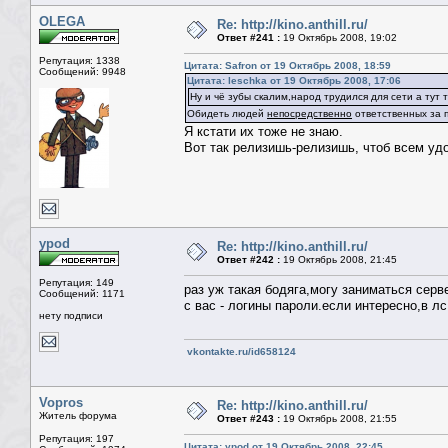
OLEGA
Re: http://kino.anthill.ru/
Ответ #241 :
19 Октябрь 2008, 19:02
Репутация: 1338
Цитата: Safron от 19 Октябрь 2008, 18:59
Сообщений: 9948
Цитата: leschka от 19 Октябрь 2008, 17:06
Ну и чё зубы скалим,народ трудился для сети а тут т
Обидеть людей
непосредственно
ответственных за п
Я кстати их тоже не знаю.
Вот так релизишь-релизишь, чтоб всем удоб
ypod
Re: http://kino.anthill.ru/
Ответ #242 :
19 Октябрь 2008, 21:45
Репутация: 149
раз уж такая бодяга,могу заниматься серв
Сообщений: 1171
с вас - логины пароли.если интересно,в лс
нету подписи
vkontakte.ru/id658124
Vopros
Re: http://kino.anthill.ru/
Житель форума
Ответ #243 :
19 Октябрь 2008, 21:55
Репутация: 197
Цитата: ypod от 19 Октябрь 2008, 22:45