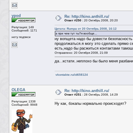
ypod
Re: http://kino.anthill.ru/
Ответ #250 :
20 Октябрь 2008, 20:20
Репутация: 149
Цитата: Rumpa от 20 Октябрь 2008, 16:12
Сообщений: 1171
а при чем тут ты?я вообще...
нету подписи
ну вопщета надо бы довести безопасность
продолжаться.я могу это сделать прямо се
есть,надо бы расжиться контактами тамо
Отправлено: 20 Октября 2008, 21:09
да...кстати..неплохо бы было меня разбани
vkontakte.ru/id658124
OLEGA
Re: http://kino.anthill.ru/
Ответ #251 :
28 Октябрь 2008, 14:29
Репутация: 1338
Ну как, бэкапы нормально происходят?
Сообщений: 9948