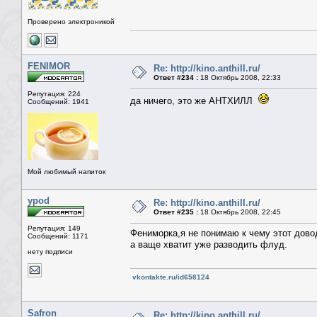
Проверено электроникой
FENIMOR
Re: http://kino.anthill.ru/
Ответ #234 :
18 Октябрь 2008, 22:33
Репутация: 224
да ничего, это же АНТХИЛЛ
Сообщений: 1941
Мой любимый напиток
ypod
Re: http://kino.anthill.ru/
Ответ #235 :
18 Октябрь 2008, 22:45
Репутация: 149
Фениморка,я не понимаю к чему этот дово
Сообщений: 1171
а ваще хватит уже разводить флуд.
нету подписи
vkontakte.ru/id658124
Safron
Re: http://kino.anthill.ru/