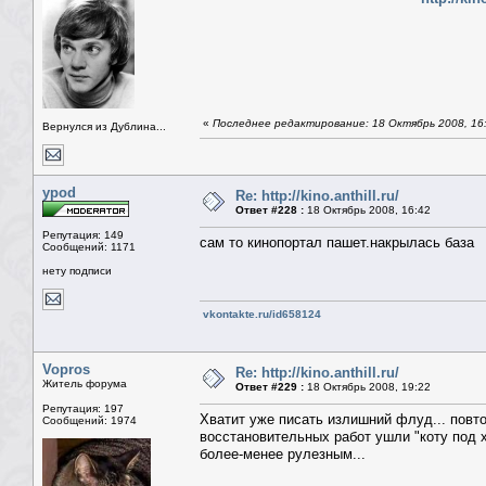
«
Последнее редактирование: 18 Октябрь 2008, 16
Вернулся из Дублина...
ypod
Re: http://kino.anthill.ru/
Ответ #228 :
18 Октябрь 2008, 16:42
Репутация: 149
сам то кинопортал пашет.накрылась база
Сообщений: 1171
нету подписи
vkontakte.ru/id658124
Vopros
Re: http://kino.anthill.ru/
Житель форума
Ответ #229 :
18 Октябрь 2008, 19:22
Репутация: 197
Хватит уже писать излишний флуд... повто
Сообщений: 1974
восстановительных работ ушли "коту под хв
более-менее рулезным...