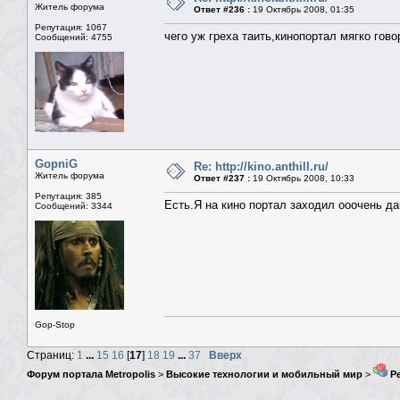
Житель форума
Ответ #236 :
19 Октябрь 2008, 01:35
Репутация: 1067
чего уж греха таить,кинопортал мягко гов
Сообщений: 4755
GopniG
Re: http://kino.anthill.ru/
Житель форума
Ответ #237 :
19 Октябрь 2008, 10:33
Репутация: 385
Есть.Я на кино портал заходил ооочень да
Сообщений: 3344
Gop-Stop
Страниц:
1
...
15
16
[
17
]
18
19
...
37
Вверх
Форум портала Metropolis
>
Высокие технологии и мобильный мир
>
Ре