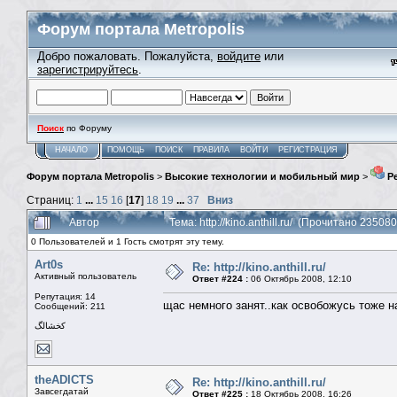
Форум портала Metropolis
Добро пожаловать. Пожалуйста,
войдите
или
зарегистрируйтесь
.
Поиск
по Форуму
НАЧАЛО
ПОМОЩЬ
ПОИСК
ПРАВИЛА
ВОЙТИ
РЕГИСТРАЦИЯ
Форум портала Metropolis
>
Высокие технологии и мобильный мир
>
Ре
Страниц:
1
...
15
16
[
17
]
18
19
...
37
Вниз
Автор
Тема: http://kino.anthill.ru/ (Прочитано 235080
0 Пользователей и 1 Гость смотрят эту тему.
Art0s
Re: http://kino.anthill.ru/
Активный пользователь
Ответ #224 :
06 Октябрь 2008, 12:10
Репутация: 14
щас немного занят..как освобожусь тоже 
Сообщений: 211
كخشالگ
theADICTS
Re: http://kino.anthill.ru/
Завсегдатай
Ответ #225 :
18 Октябрь 2008, 16:26