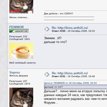
Два дебила - это СИЛА!!!
----------------------------------------------------------------------
Жизнь типична...
----------------------------------------------------------------------
FENIMOR
Re: http://kino.anthill.ru/
Ответ #230 :
18 Октябрь 2008, 19:33
Репутация: 224
Эмммм...И?
Сообщений: 1941
дальше то что?
Мой любимый напиток
Vopros
Re: http://kino.anthill.ru/
Житель форума
Ответ #231 :
18 Октябрь 2008, 19:49
Репутация: 197
Цитата: FENIMOR от 18 Октябрь 2008, 20:33
Сообщений: 1974
дальше то что?
Дальше?.. лично меня на вторую попытку 
данных каждые 24 часа, как предложил тов
никакого желания радовать вас чем-то инт
Форуме...