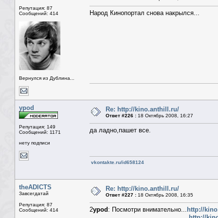
Репутация: 87
Народ Кинопортал снова накрылся...
Сообщений: 414
Вернулся из Дублина...
ypod
Re: http://kino.anthill.ru/
Ответ #226 :
18 Октябрь 2008, 16:27
Репутация: 149
да ладно,пашет все.
Сообщений: 1171
нету подписи
vkontakte.ru/id658124
theADICTS
Re: http://kino.anthill.ru/
Завсегдатай
Ответ #227 :
18 Октябрь 2008, 16:35
Репутация: 87
2
ypod
: Посмотри внимательно...
http://kino
Сообщений: 414
http://kin