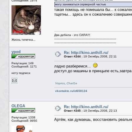
Сообщений: 1974
могу заниматься серверной частью
такая помощь не помешала бы... к сожален
тщетны... здесь он к сожалению совершенн
Два дебила - это СИЛА!!!
----------------------------------------------------------------------
Жизнь типична...
----------------------------------------------------------------------
ypod
Re: http://kino.anthill.ru/
Ответ #244 :
19 Октябрь 2008, 22:11
Репутация: 149
ладно разберемся...
Сообщений: 1171
доступ до машины в принцыпе есть,завтра
нету подписи
Vopros
,
Charl1e
vkontakte.ru/id658124
OLEGA
Re: http://kino.anthill.ru/
Ответ #245 :
19 Октябрь 2008, 22:13
Репутация: 1338
Артём, как думаешь, восстановить реально
Сообщений: 9950