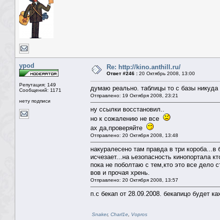
ypod
Re: http://kino.anthill.ru/
Ответ #246 :
20 Октябрь 2008, 13:00
Репутация: 149
думаю реально. таблицы то с базы никуда 
Сообщений: 1171
Отправлено: 19 Октября 2008, 23:21
нету подписи
ну ссылки восстановил..
но к сожалению не все
ах да,проверяйте
Отправлено: 20 Октября 2008, 13:48
накуралесено там правда в три короба...в 
исчезает...на ьезопасность кинопортала кт
пока не поболтаю с тем,кто это все дело с
вов и прочая хрень.
Отправлено: 20 Октября 2008, 13:57
п.с бекап от 28.09.2008. бекапицо будет к
Snaker
,
Charl1e
,
Vopros