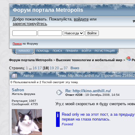
Форум портала Metropolis
Добро пожаловать. Пожалуйста,
войдите
или
зарегистрируйтесь
.
Поиск
по Форуму
НАЧАЛО
ПОМОЩЬ
ПОИСК
ПРАВИЛА
ВОЙТИ
РЕГИСТРАЦИЯ
Форум портала Metropolis
>
Высокие технологии и мобильный мир
>
Ре
Страниц:
1
...
16
17
[
18
]
19
20
...
37
Вниз
Автор
Тема: http://kino.anthill.ru/ (Прочитано 234982
0 Пользователей и 2 Гостей смотрят эту тему.
Safron
Re: http://kino.anthill.ru/
Житель форума
Ответ #238 :
19 Октябрь 2008, 14:54
Репутация: 1067
Угу,с моей скоростью я буду смотреть нови
Сообщений: 4755
i
Read only не за этот пост, а за предыд
первая на глаза попалась.
Foxeed