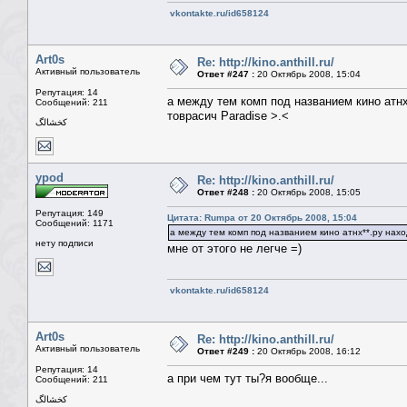
vkontakte.ru/id658124
Art0s
Re: http://kino.anthill.ru/
Активный пользователь
Ответ #247 :
20 Октябрь 2008, 15:04
Репутация: 14
а между тем комп под названием кино атнх
Сообщений: 211
товрасич Paradise >.<
كخشالگ
ypod
Re: http://kino.anthill.ru/
Ответ #248 :
20 Октябрь 2008, 15:05
Репутация: 149
Цитата: Rumpa от 20 Октябрь 2008, 15:04
Сообщений: 1171
а между тем комп под названием кино атнх**.ру нахо
нету подписи
мне от этого не легче =)
vkontakte.ru/id658124
Art0s
Re: http://kino.anthill.ru/
Активный пользователь
Ответ #249 :
20 Октябрь 2008, 16:12
Репутация: 14
а при чем тут ты?я вообще...
Сообщений: 211
كخشالگ