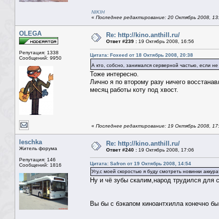
NIKIH
«
Последнее редактирование: 20 Октябрь 2008, 13
OLEGA
Re: http://kino.anthill.ru/
Ответ #239 :
19 Октябрь 2008, 16:56
Репутация: 1338
Цитата: Foxeed от 18 Октябрь 2008, 20:38
Сообщений: 9950
А кто, собсно, занимался серверной частью, если н
Тоже интересно.
Лично я по второму разу ничего восстанавл
месяц работы коту под хвост.
«
Последнее редактирование: 19 Октябрь 2008, 1
leschka
Re: http://kino.anthill.ru/
Житель форума
Ответ #240 :
19 Октябрь 2008, 17:06
Репутация: 146
Цитата: Safron от 19 Октябрь 2008, 14:54
Сообщений: 1816
Угу,с моей скоростью я буду смотреть новинки аккура
Ну и чё зубы скалим,народ трудился для се
Вы бы с бэкапом киноантхилла конечно бы