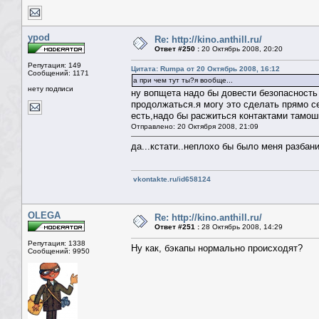
ypod
Re: http://kino.anthill.ru/
Ответ #250 :
20 Октябрь 2008, 20:20
Репутация: 149
Цитата: Rumpa от 20 Октябрь 2008, 16:12
Сообщений: 1171
а при чем тут ты?я вообще...
нету подписи
ну вопщета надо бы довести безопасность
продолжаться.я могу это сделать прямо се
есть,надо бы расжиться контактами тамо
Отправлено: 20 Октября 2008, 21:09
да...кстати..неплохо бы было меня разбани
vkontakte.ru/id658124
OLEGA
Re: http://kino.anthill.ru/
Ответ #251 :
28 Октябрь 2008, 14:29
Репутация: 1338
Ну как, бэкапы нормально происходят?
Сообщений: 9950