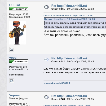
OLEGA
Re: http://kino.anthill.ru/
Ответ #241 :
19 Октябрь 2008, 19:02
Репутация: 1338
Цитата: Safron от 19 Октябрь 2008, 18:59
Сообщений: 9950
Цитата: leschka от 19 Октябрь 2008, 17:06
Ну и чё зубы скалим,народ трудился для сети а тут т
Обидеть людей
непосредственно
ответственных за п
Я кстати их тоже не знаю.
Вот так релизишь-релизишь, чтоб всем удоб
ypod
Re: http://kino.anthill.ru/
Ответ #242 :
19 Октябрь 2008, 21:45
Репутация: 149
раз уж такая бодяга,могу заниматься серв
Сообщений: 1171
с вас - логины пароли.если интересно,в лс
нету подписи
vkontakte.ru/id658124
Vopros
Re: http://kino.anthill.ru/
Житель форума
Ответ #243 :
19 Октябрь 2008, 21:55
Репутация: 197
Цитата: ypod от 19 Октябрь 2008, 22:45