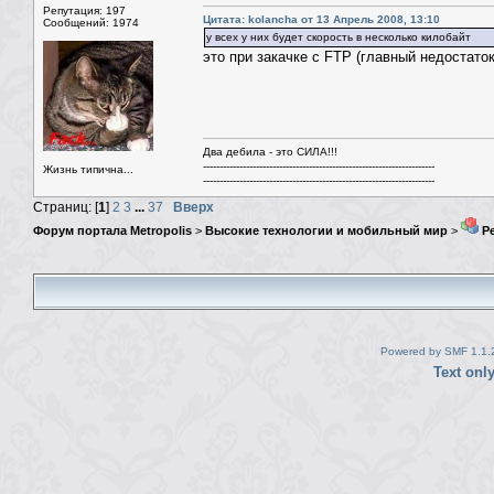
Репутация: 197
Цитата: kolancha от 13 Апрель 2008, 13:10
Сообщений: 1974
у всех у них будет скорость в несколько килобайт
это при закачке с FTP (главный недостато
Два дебила - это СИЛА!!!
----------------------------------------------------------------------
Жизнь типична...
----------------------------------------------------------------------
Страниц: [
1
]
2
3
...
37
Вверх
Форум портала Metropolis
>
Высокие технологии и мобильный мир
>
Ре
Powered by SMF 1.1.
Text onl