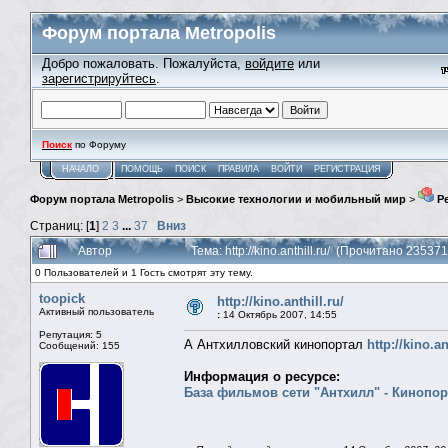
Форум портала Metropolis
Добро пожаловать. Пожалуйста,
войдите
или
зарегистрируйтесь
.
Поиск
по Форуму
НАЧАЛО
ПОМОЩЬ
ПОИСК
ПРАВИЛА
ВОЙТИ
РЕГИСТРАЦИЯ
Форум портала Metropolis
>
Высокие технологии и мобильный мир
>
Ре
Страниц: [
1
]
2
3
...
37
Вниз
Автор
Тема: http://kino.anthill.ru/ (Прочитано 235371
0 Пользователей и 1 Гость смотрят эту тему.
toopick
http://kino.anthill.ru/
Активный пользователь
:
14 Октябрь 2007, 14:55
Репутация: 5
А Антхилловский кинопортал
http://kino.an
Сообщений: 155
Информация о ресурсе:
База фильмов сети "Антхилл" - Кинопор