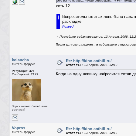
Это вы не правы... лучше совмещать... у FTP тожде е
хоть 1
?
i
Вопросительные знак лень было нажать, 
раскладке.
Foxeed
«
Последнее редактирование: 13 Апрель 2008, 12:
После долгово раздумия... и небольшого отпуска реши
kolancha
Re: http://kino.anthill.ru/
Житель форума
Ответ #12 :
13 Апрель 2008, 12:10
Репутация: 321
Когда на одну новинку набросится сотни д
Сообщений: 2129
Здесь может быть Ваша
реклама!
Vopros
Re: http://kino.anthill.ru/
Житель форума
Ответ #13 :
13 Апрель 2008, 12:12