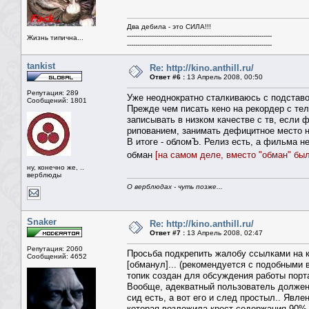
Два дебила - это СИЛА!!!
----------------------------------------------------------------------
Жизнь типична...
----------------------------------------------------------------------
tankist
Re: http://kino.anthill.ru/
Ответ #6 :
13 Апрель 2008, 00:50
Репутация: 289
Уже неоднократно сталкиваюсь с подставо
Сообщений: 1801
Прежде чем писать кено на рекордер с тел
записывать в низком качестве с тв, если 
рипованием, занимать дефицитное место н
В итоге - обломЪ. Релиз есть, а фильма не
обман
[на самом деле, вместо "обман" был
ну, конечно же, ..
верблюды
О верблюдах - чуть позже...
Snaker
Re: http://kino.anthill.ru/
Ответ #7 :
13 Апрель 2008, 02:47
Репутация: 2060
Просьба подкрепить жалобу ссылками на ко
Сообщений: 4652
[обманул]... (рекомендуется с подобными
топик создан для обсуждения работы портал
Вообще, адекватный пользователь должен 
сид есть, а вот его и след простыл.. Явле
которая возложила крест содержания 90% 