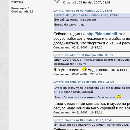
Новичок
Ответ #3 :
05 Ноябрь 2007, 03:03
Репутация: 0
Цитата: Vopros от 02 Ноябрь 2007, 13:49
Сообщений: 12
Цитата: dan_2007 от 02 Ноябрь 2007, 12:54
Но сейчас опять не работает
Вроде бы запустили...
Сейчас входил на
http://kino.anthill.ru
и вы
ресурс работает в локалке и его забыли п
догадываться, что твориться с нашим рес
Отправлено: 02-11-2007 | 19:35:25
Цитата: Proctor от 03 Ноябрь 2007, 01:56
2
dan_2007
: relax, он так частенько время от времен
возвращается к нам =)
Это уже радует
Надо продолжать попол
Отправлено: 03-11-2007 | 22:06:09
Цитата: leschka от 04 Ноябрь 2007, 15:05
Это ж на каком уровне серв что из него видяхи да 
Он же вроде официальный....
Замок бы что ль на системник бы повесили
...под стеклянный колпак, как в музее на
ресурс надо комп на него хороший и по в
Отправлено: 04-11-2007 | 16:35:11
Цитата: Vopros от 04 Ноябрь 2007, 17:48
Втихаря вроде запустили, 10 минут - полёт нормальн
Сейчас посмотрю...