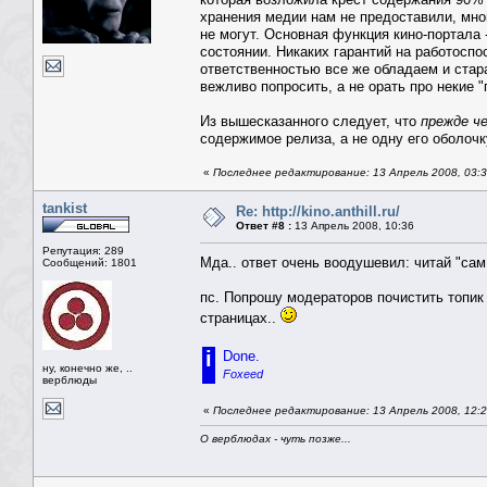
хранения медии нам не предоставили, мно
не могут. Основная функция кино-портала 
состоянии. Никаких гарантий на работосп
ответственностью все же обладаем и стар
вежливо попросить, а не орать про некие "
Из вышесказанного следует, что
прежде ч
содержимое релиза, а не одну его оболочку
«
Последнее редактирование: 13 Апрель 2008, 03:3
tankist
Re: http://kino.anthill.ru/
Ответ #8 :
13 Апрель 2008, 10:36
Репутация: 289
Мда.. ответ очень воодушевил: читай "сам
Сообщений: 1801
пс. Попрошу модераторов почистить топик
страницах..
i
Done.
ну, конечно же, ..
Foxeed
верблюды
«
Последнее редактирование: 13 Апрель 2008, 12:
О верблюдах - чуть позже...