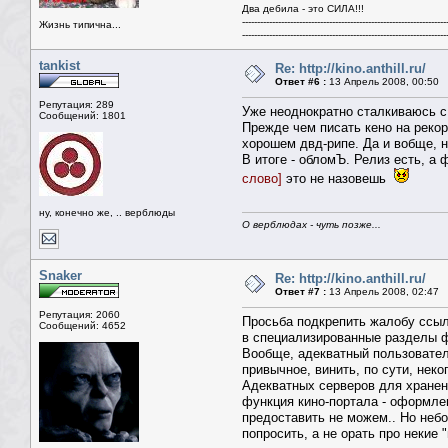
Два дебила - это СИЛА!!!
--------------------------------------------------------------------
Жизнь типична...
--------------------------------------------------------------------
tankist
Re: http://kino.anthill.ru/
Ответ #6 :
13 Апрель 2008, 00:50
Репутация: 289
Уже неоднократно сталкиваюсь с
Сообщений: 1801
Прежде чем писать кено на рекор
хорошем двд-рипе. Да и вобще, н
В итоге - обломЪ. Релиз есть, а 
слово]
это не назовешь
ну, конечно же, .. верблюды
О верблюдах - чуть позже...
Snaker
Re: http://kino.anthill.ru/
Ответ #7 :
13 Апрель 2008, 02:47
Репутация: 2060
Просьба подкрепить жалобу ссылк
Сообщений: 4652
в специализированные разделы фо
Вообще, адекватный пользователь
привычное, винить, по сути, нек
Адекватных серверов для хранен
функция кино-портала - оформлен
предоставить не можем.. Но неб
попросить, а не орать про некие 