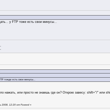
ать... у FTP тоже есть свои минусы...
--
--
0
FTP тожде есть свои минусы...
 нажать, или просто не знаешь где он? Открою завесу: shift+"/" или shi
 2008, 12:20 от Foxeed
»