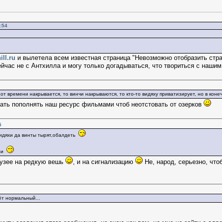
:54
ill.ru
и вылетела всем известная страница "Невозможно отобразить стран
ейчас не с Антхилла и могу только догадываться, что твориться с нашим
мя от времени накрывается, то винчи накрываются, то кто-то видяху приватизирует, но в кон
ть пополнять наш ресурс фильмами чтоб неотстовать от озерков
5
 видяхи да винты тырят,обалдеть
или
 музее на редкую вешь
, и на сигнализацию
Не, народ, серьезно, что
ёт нормальный...