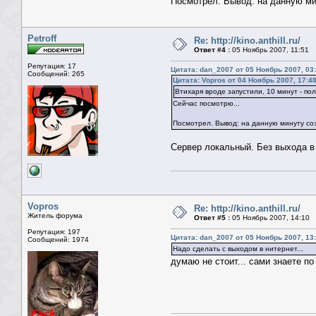
Посмотрел. Вывод: на данную мину
Petroff
Re: http://kino.anthill.ru/
Ответ #4 :
05 Ноябрь 2007, 11:51
Репутация: 17
Цитата: dan_2007 от 05 Ноябрь 2007, 03
Сообщений: 265
Цитата: Vopros от 04 Ноябрь 2007, 17:4
Втихаря вроде запустили, 10 минут - по
Сейчас посмотрю...
Посмотрел. Вывод: на данную минуту созд
Сервер локальный. Без выхода в 
Vopros
Re: http://kino.anthill.ru/
Житель форума
Ответ #5 :
05 Ноябрь 2007, 14:10
Репутация: 197
Цитата: dan_2007 от 05 Ноябрь 2007, 13
Сообщений: 1974
Надо сделать с выходом в нитернет...
думаю не стоит... сами знаете по 