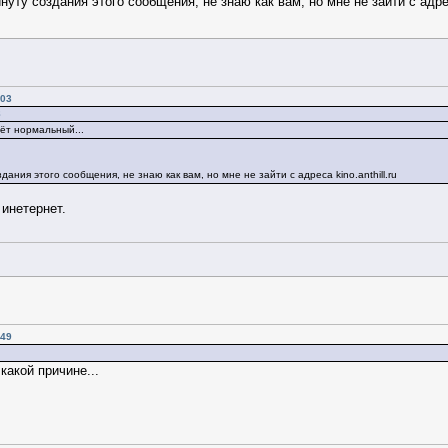
ту создания этого сообщения, не знаю как вам, но мне не зайти с адреса
:03
8
лёт нормальный...
ания этого сообщения, не знаю как вам, но мне не зайти с адреса kino.anthill.ru
инетернет.
:49
какой причине...