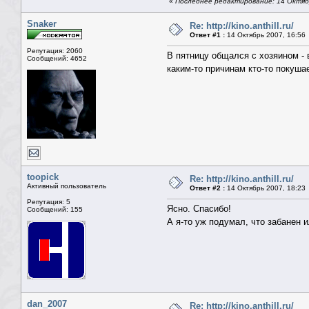
«
Последнее редактирование: 14 Октябр
Snaker
Re: http://kino.anthill.ru/
Ответ #1 :
14 Октябрь 2007, 16:56
Репутация: 2060
В пятницу общался с хозяином - в
Сообщений: 4652
каким-то причинам кто-то покуша
toopick
Re: http://kino.anthill.ru/
Активный пользователь
Ответ #2 :
14 Октябрь 2007, 18:23
Репутация: 5
Ясно. Спасибо!
Сообщений: 155
А я-то уж подумал, что забанен 
dan_2007
Re: http://kino.anthill.ru/