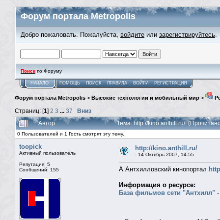
Форум портала Metropolis
Добро пожаловать. Пожалуйста,
войдите
или
зарегистрируйтесь
.
Поиск
по Форуму
НАЧАЛО
ПОМОЩЬ
ПОИСК
ПРАВИЛА
ВОЙТИ
РЕГИСТРАЦИЯ
Форум портала Metropolis
>
Высокие технологии и мобильный мир
>
Ре
Страниц: [
1
]
2
3
...
37
Вниз
Автор
Тема: http://kino.anthill.ru/ (Прочита
0 Пользователей и 1 Гость смотрят эту тему.
toopick
http://kino.anthill.ru/
Активный пользователь
:
14 Октябрь 2007, 14:55
Репутация: 5
А Антхилловский кинопортал
http
Сообщений: 155
Информация о ресурсе:
База фильмов сети "Антхилл" 