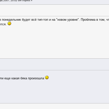
ь 2007, 20:02 от Vopros
»
 понедельник будет всё тип-топ и на "новом уровне". Проблема в том, чт
ется.
или еще какая бяка произошла