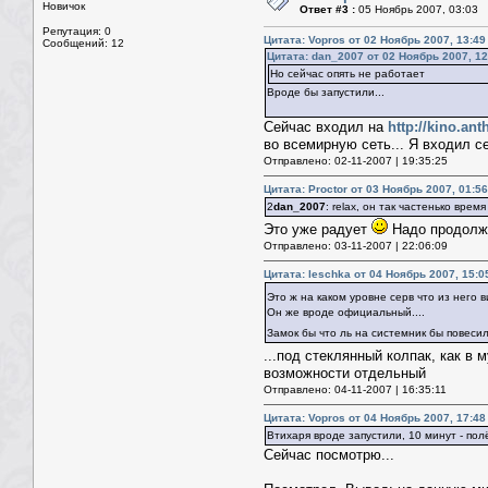
Новичок
Ответ #3 :
05 Ноябрь 2007, 03:03
Репутация: 0
Цитата: Vopros от 02 Ноябрь 2007, 13:49
Сообщений: 12
Цитата: dan_2007 от 02 Ноябрь 2007, 12
Но сейчас опять не работает
Вроде бы запустили...
Сейчас входил на
http://kino.anth
во всемирную сеть... Я входил с
Отправлено: 02-11-2007 | 19:35:25
Цитата: Proctor от 03 Ноябрь 2007, 01:56
2
dan_2007
: relax, он так частенько вре
Это уже радует
Надо продолжа
Отправлено: 03-11-2007 | 22:06:09
Цитата: leschka от 04 Ноябрь 2007, 15:0
Это ж на каком уровне серв что из него
Он же вроде официальный....
Замок бы что ль на системник бы повес
...под стеклянный колпак, как в
возможности отдельный
Отправлено: 04-11-2007 | 16:35:11
Цитата: Vopros от 04 Ноябрь 2007, 17:48
Втихаря вроде запустили, 10 минут - пол
Сейчас посмотрю...