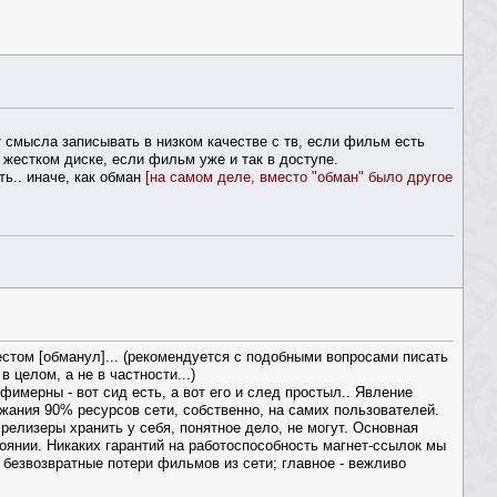
т смысла записывать в низком качестве с тв, если фильм есть
 жестком диске, если фильм уже и так в доступе.
ть.. иначе, как обман
[на самом деле, вместо "обман" было другое
естом [обманул]... (рекомендуется с подобными вопросами писать
целом, а не в частности...)
имерны - вот сид есть, а вот его и след простыл.. Явление
ржания 90% ресурсов сети, собственно, на самих пользователей.
елизеры хранить у себя, понятное дело, не могут. Основная
оянии. Никаких гарантий на работоспособность магнет-ссылок мы
безвозвратные потери фильмов из сети; главное - вежливо