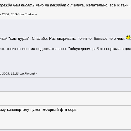
прежде чем писать к
е
но на рекордер с телека
, желательно, всё ж таки,
 2008, 03:34 от Snaker
»
итай "сам дурак". Спасибо. Разговаривать, понятно, больше не о чем.
ть топик от весьма содержательного "обсуждения работы портала в цел
 2008, 12:23 от Foxeed
»
оему кинопорталу нужен
мощный
фтп серв..