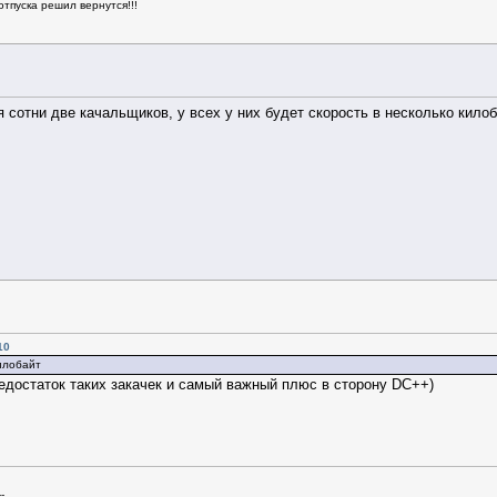
отпуска решил вернутся!!!
я сотни две качальщиков, у всех у них будет скорость в несколько килоб
10
килобайт
недостаток таких закачек и самый важный плюс в сторону DC++)
--