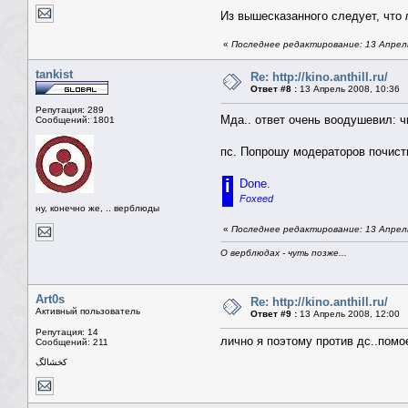
Из вышесказанного следует, что
«
Последнее редактирование: 13 Апрель
tankist
Re: http://kino.anthill.ru/
Ответ #8 :
13 Апрель 2008, 10:36
Репутация: 289
Мда.. ответ очень воодушевил: ч
Сообщений: 1801
пс. Попрошу модераторов почисти
i
Done.
Foxeed
ну, конечно же, .. верблюды
«
Последнее редактирование: 13 Апрель
О верблюдах - чуть позже...
Art0s
Re: http://kino.anthill.ru/
Активный пользователь
Ответ #9 :
13 Апрель 2008, 12:00
Репутация: 14
лично я поэтому против дс..пом
Сообщений: 211
كخشالگ