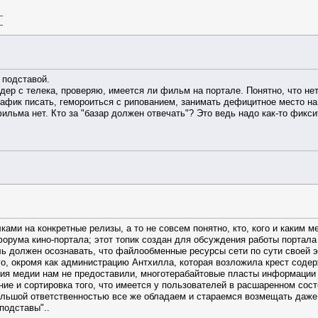
--
--
 подставой.
дер с телека, проверяю, имеется ли фильм на портале. Понятно, что не
афик писать, гемороиться с рипованием, занимать дефицитное место на
фильма нет. Кто за "базар должен отвечать"? Это ведь надо как-то фикси
ами на конкретные релизы, а то не совсем понятно, кто, кого и каким м
рума кино-портала; этот топик создан для обсуждения работы портала в 
 должен осознавать, что файлообменные ресурсы сети по сути своей эф
ого, окромя как администрацию Антхилла, которая возложила крест соде
ия медии нам не предоставили, многотерабайтовые пласты информации р
ие и сортировка того, что имеется у пользователей в расшаренном сост
ольшой ответственностью все же обладаем и стараемся возмещать даже 
"подставы"..