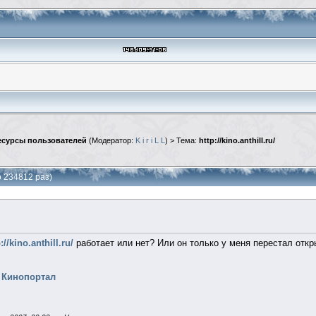
сурсы пользователей
(Модератор:
K i r i L L
) > Тема:
http://kino.anthill.ru/
но 234812 раз)
://kino.anthill.ru/
работает или нет? Или он только у меня перестал отк
- Кинопортал