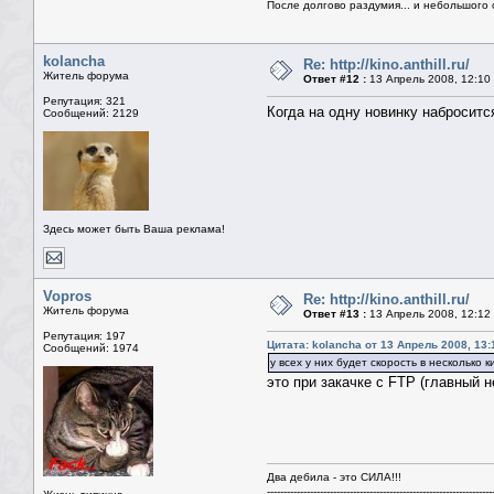
После долгово раздумия... и небольшого 
kolancha
Re: http://kino.anthill.ru/
Житель форума
Ответ #12 :
13 Апрель 2008, 12:10
Репутация: 321
Когда на одну новинку наброситс
Сообщений: 2129
Здесь может быть Ваша реклама!
Vopros
Re: http://kino.anthill.ru/
Житель форума
Ответ #13 :
13 Апрель 2008, 12:12
Репутация: 197
Цитата: kolancha от 13 Апрель 2008, 13:
Сообщений: 1974
у всех у них будет скорость в несколько 
это при закачке с FTP (главный 
Два дебила - это СИЛА!!!
--------------------------------------------------------------------