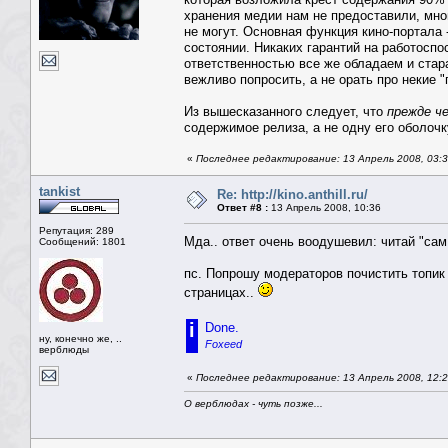
хранения медии нам не предоставили, мно
не могут. Основная функция кино-портала 
состоянии. Никаких гарантий на работосп
ответственностью все же обладаем и стар
вежливо попросить, а не орать про некие "
Из вышесказанного следует, что
прежде ч
содержимое релиза, а не одну его оболочку
«
Последнее редактирование: 13 Апрель 2008, 03:3
tankist
Re: http://kino.anthill.ru/
Ответ #8 :
13 Апрель 2008, 10:36
Репутация: 289
Мда.. ответ очень воодушевил: читай "сам
Сообщений: 1801
пс. Попрошу модераторов почистить топик
страницах..
i
Done.
ну, конечно же, ..
Foxeed
верблюды
«
Последнее редактирование: 13 Апрель 2008, 12:
О верблюдах - чуть позже...