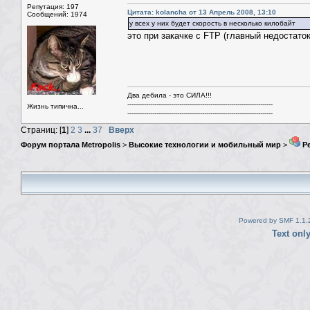
Репутация: 197
Цитата: kolancha от 13 Апрель 2008, 13:10
Сообщений: 1974
у всех у них будет скорость в несколько килобайт
это при закачке с FTP (главный недостато
Два дебила - это СИЛА!!!
----------------------------------------------------------------------
Жизнь типична...
----------------------------------------------------------------------
Страниц: [
1
]
2
3
...
37
Вверх
Форум портала Metropolis
>
Высокие технологии и мобильный мир
>
Ре
Powered by SMF 1.1.
Text onl