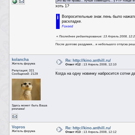
Это вы не правы... лучше совмещать... у FTP тожде е
хоть 1
?
i
Вопросительные знак лень было нажать, 
раскладке.
Foxeed
«
Последнее редактирование: 13 Апрель 2008, 12:
После долгово раздумия... и небольшого отпуска реши
kolancha
Re: http://kino.anthill.ru/
Житель форума
Ответ #12 :
13 Апрель 2008, 12:10
Репутация: 321
Когда на одну новинку набросится сотни д
Сообщений: 2129
Здесь может быть Ваша
реклама!
Vopros
Re: http://kino.anthill.ru/
Житель форума
Ответ #13 :
13 Апрель 2008, 12:12