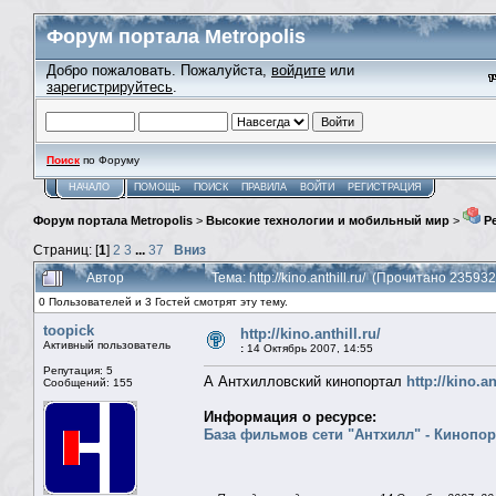
Форум портала Metropolis
Добро пожаловать. Пожалуйста,
войдите
или
зарегистрируйтесь
.
Поиск
по Форуму
НАЧАЛО
ПОМОЩЬ
ПОИСК
ПРАВИЛА
ВОЙТИ
РЕГИСТРАЦИЯ
Форум портала Metropolis
>
Высокие технологии и мобильный мир
>
Ре
Страниц: [
1
]
2
3
...
37
Вниз
Автор
Тема: http://kino.anthill.ru/ (Прочитано 235932
0 Пользователей и 3 Гостей смотрят эту тему.
toopick
http://kino.anthill.ru/
Активный пользователь
:
14 Октябрь 2007, 14:55
Репутация: 5
А Антхилловский кинопортал
http://kino.an
Сообщений: 155
Информация о ресурсе:
База фильмов сети "Антхилл" - Кинопор