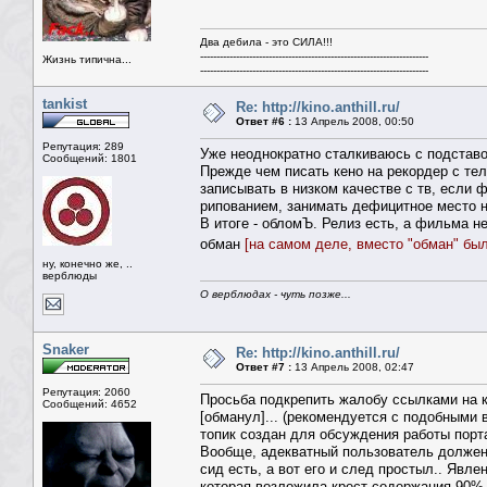
Два дебила - это СИЛА!!!
----------------------------------------------------------------------
Жизнь типична...
----------------------------------------------------------------------
tankist
Re: http://kino.anthill.ru/
Ответ #6 :
13 Апрель 2008, 00:50
Репутация: 289
Уже неоднократно сталкиваюсь с подставо
Сообщений: 1801
Прежде чем писать кено на рекордер с тел
записывать в низком качестве с тв, если 
рипованием, занимать дефицитное место н
В итоге - обломЪ. Релиз есть, а фильма не
обман
[на самом деле, вместо "обман" был
ну, конечно же, ..
верблюды
О верблюдах - чуть позже...
Snaker
Re: http://kino.anthill.ru/
Ответ #7 :
13 Апрель 2008, 02:47
Репутация: 2060
Просьба подкрепить жалобу ссылками на ко
Сообщений: 4652
[обманул]... (рекомендуется с подобными
топик создан для обсуждения работы портал
Вообще, адекватный пользователь должен 
сид есть, а вот его и след простыл.. Явле
которая возложила крест содержания 90% 