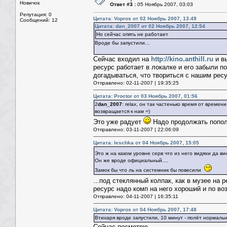
Новичок
Ответ #3 :
05 Ноябрь 2007, 03:03
Репутация: 0
Цитата: Vopros от 02 Ноябрь 2007, 13:49
Сообщений: 12
Цитата: dan_2007 от 02 Ноябрь 2007, 12:54
Но сейчас опять не работает
Вроде бы запустили...
Сейчас входил на
http://kino.anthill.ru
и вы
ресурс работает в локалке и его забыли п
догадываться, что твориться с нашим рес
Отправлено: 02-11-2007 | 19:35:25
Цитата: Proctor от 03 Ноябрь 2007, 01:56
2
dan_2007
: relax, он так частенько время от времен
возвращается к нам =)
Это уже радует
Надо продолжать попол
Отправлено: 03-11-2007 | 22:06:09
Цитата: leschka от 04 Ноябрь 2007, 15:05
Это ж на каком уровне серв что из него видяхи да 
Он же вроде официальный....
Замок бы что ль на системник бы повесили
...под стеклянный колпак, как в музее на
ресурс надо комп на него хороший и по в
Отправлено: 04-11-2007 | 16:35:11
Цитата: Vopros от 04 Ноябрь 2007, 17:48
Втихаря вроде запустили, 10 минут - полёт нормальн
Сейчас посмотрю...