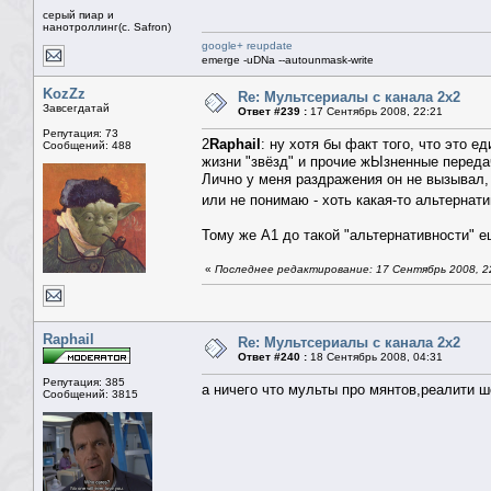
серый пиар и
нанотроллинг(с. Safron)
google+ reupdate
emerge -uDNa --autounmask-write
KozZz
Re: Мультсериалы с канала 2х2
Завсегдатай
Ответ #239 :
17 Сентябрь 2008, 22:21
Репутация: 73
2
Raphail
: ну хотя бы факт того, что это 
Сообщений: 488
жизни "звёзд" и прочие жЫзненные передач
Лично у меня раздражения он не вызывал,
или не понимаю - хоть какая-то альтерна
Тому же А1 до такой "альтернативности" е
«
Последнее редактирование: 17 Сентябрь 2008, 2
Raphail
Re: Мультсериалы с канала 2х2
Ответ #240 :
18 Сентябрь 2008, 04:31
Репутация: 385
а ничего что мульты про мянтов,реалити шоу
Сообщений: 3815