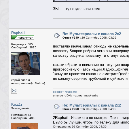
ЗЫ - ...тут отдельная тема
Raphail
Re: Мультсериалы с канала 2х2
Ответ #249 :
26 Сентябрь 2008, 03:26
Репутация: 385
поставлю иначе.канал отнюдь не кабельны
Сообщений: 3815
возрасту.Вопрос ребром-чего они почерпну
качеству рисунка привыкнут и станут восп
кстати обратите внимание на текущие пеа
прогрессивную чатсь нации.Ладно...фигня 
"кому не нравится канал-не смотрите"(всё 
по каналу-сверните трубочкой и суйте,или
серый пиар и
нанотроллинг(с. Safron)
google+ reupdate
emerge -uDNa --autounmask-write
KozZz
Re: Мультсериалы с канала 2х2
Завсегдатай
Ответ #250 :
26 Сентябрь 2008, 04:02
Репутация: 73
2
Raphail
: Я сам его не смотрю. Факт - ли
Сообщений: 488
Было бы лучше, чтобы по телеку для мол
Отправлено: 26 Сентября 2008, 04:30