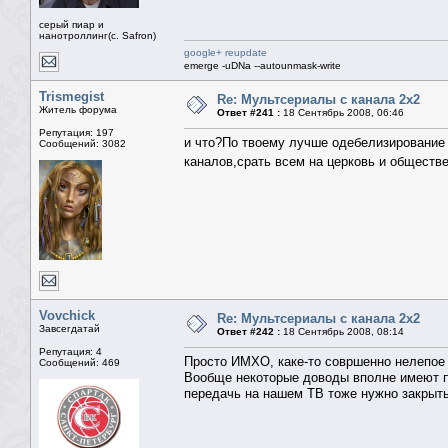
серый пиар и
нанотроллинг(с. Safron)
google+ reupdate
emerge -uDNa --autounmask-write
Trismegist
Re: Мультсериалы с канала 2х2
Житель форума
Ответ #241 :
18 Сентябрь 2008, 06:46
Репутация: 197
и что?По твоему лучше одебелизирование 
Сообщений: 3082
каналов,срать всем на церковь и обществ
Vovchick
Re: Мультсериалы с канала 2х2
Завсегдатай
Ответ #242 :
18 Сентябрь 2008, 08:14
Репутация: 4
Просто ИМХО, каке-то совршенно нелепое 
Сообщений: 469
Вообще некоторые доводы вполне имеют п
передачь на нашем ТВ тоже нужно закрыть