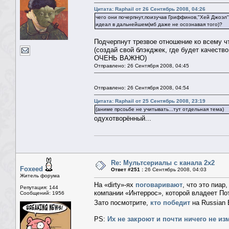
Цитата: Raphail от 26 Сентябрь 2008, 04:26
чего они почерпнут,поизучав Гриффинов,"Хей Джоэл","
идеал в дальнейшем(мб даже не осознавая того)?
Подчерпнут трезвое отношение ко всему чт
(создай свой блэкджек, где будет качество
ОЧЕНЬ ВАЖНО)
Отправлено: 26 Сентября 2008, 04:45
Отправлено: 26 Сентября 2008, 04:54
Цитата: Raphail от 25 Сентябрь 2008, 23:19
(аниме прсоьбе не учитывать...тут отдельная тема)
одухотворённый...
Re: Мультсериалы с канала 2х2
Foxeed
Ответ #251 :
26 Сентябрь 2008, 04:03
Житель форума
На «dirty»-ях
поговаривают
, что это пиар
Репутация: 144
компании «Интеррос», которой владеет По
Сообщений: 1956
Зато посмотрите,
кто победит
на Russian 
PS:
Их не закроют и почти ничего не из