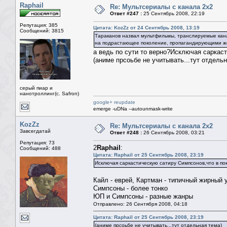
Raphail
Re: Мультсериалы с канала 2х2
Ответ #247 :
25 Сентябрь 2008, 22:19
Репутация: 385
Цитата: KozZz от 24 Сентябрь 2008, 13:19
Сообщений: 3815
Тараканов назвал мультфильмы, транслируемые кан
на подрастающее поколение, пропагандирующими же
а ведь по сути то верно?Исключая саркаст
(аниме прсоьбе не учитывать...тут отдельн
серый пиар и
нанотроллинг(с. Safron)
google+ reupdate
emerge -uDNa --autounmask-write
KozZz
Re: Мультсериалы с канала 2х2
Завсегдатай
Ответ #248 :
26 Сентябрь 2008, 03:21
Репутация: 73
2
Raphail
:
Сообщений: 488
Цитата: Raphail от 25 Сентябрь 2008, 23:19
Исключая саркастическую сатиру Симпсонов,что в пок
Кайл - еврей, Картман - типичный жирный 
Симпсоны - более тонко
ЮП и Симпсоны - разные жанры
Отправлено: 26 Сентября 2008, 04:18
Цитата: Raphail от 25 Сентябрь 2008, 23:19
(аниме прсоьбе не учитывать...тут отдельная тема)