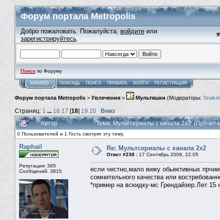
Форум портала Metropolis
Добро пожаловать. Пожалуйста,
войдите
или
зарегистрируйтесь
.
Поиск
по Форуму
НАЧАЛО
ПОМОЩЬ
ПОИСК
ПРАВИЛА
ВОЙТИ
РЕГИСТРАЦИЯ
Форум портала Metropolis
>
Увлечения
>
Мультяшки
(Модераторы:
Snaker
Страниц:
1
...
16
17
[
18
]
19
20
Вниз
Автор
Тема: Мультсериалы с канала 2х2 (Прочита
0 Пользователей и 1 Гость смотрят эту тему.
Raphail
Re: Мультсериалы с канала 2х2
Ответ #238 :
17 Сентябрь 2008, 22:05
Репутация: 385
если честно,мало вижу обьективных прчи
Сообщений: 3815
сомнительного качества или востребованн
*пример на вскидку-мс Грендайзер.Лет 15 