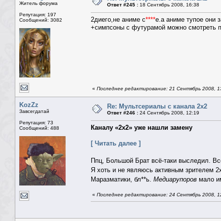
Житель форума
Ответ #245 :
18 Сентябрь 2008, 16:38
Репутация: 197
2диего,не аниме с
****
е.а аниме тупое они 
Сообщений: 3082
+симпсоны с футурамой можно смотреть п
«
Последнее редактирование: 21 Сентябрь 2008, 1
KozZz
Re: Мультсериалы с канала 2х2
Завсегдатай
Ответ #246 :
24 Сентябрь 2008, 12:19
Репутация: 73
Каналу «2х2» уже нашли замену
Сообщений: 488
[ Читать далее ]
Ппц, Большой Брат всё-таки выследил. В
Я хоть и не являюсь активным зрителем 2
Маразматики, бл**ь.
Медиарупоров
мало им
«
Последнее редактирование: 24 Сентябрь 2008, 1