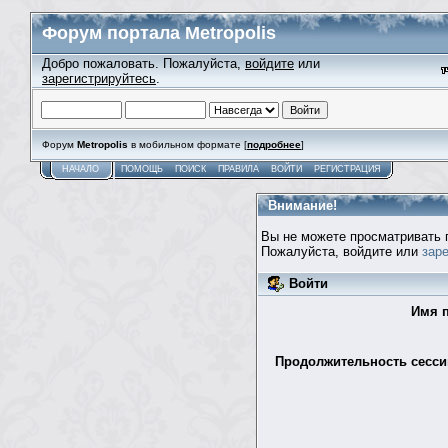
Форум портала Metropolis
Добро пожаловать. Пожалуйста,
войдите
или
зарегистрируйтесь
.
Форум
Metropolis
в мобильном формате [
подробнее
]
НАЧАЛО
ПОМОЩЬ
ПОИСК
ПРАВИЛА
ВОЙТИ
РЕГИСТРАЦИЯ
Внимание!
Вы не можете просматривать 
Пожалуйста, войдите или
зар
Войти
Имя п
Продолжительность сессии