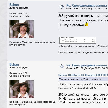
Bahan
Re: Светодиодные лампы
Житель форума
Ответ #36 :
09 Октябрь 2023, 02:5
Репутация: 160
366 рублей за сентябрь - смотрел
Сообщений: 3456
Поясняю - Так вот откуда 58 кВт 
НЕ жгу я столько
:
Великий и Ужасный, широко известный
в узких кругах
«
Последнее редактирование: 09 Октяб
Навожу движуху везде где только можно и 
Bahan
Re: Светодиодные лампы
Житель форума
Ответ #37 :
08 Декабрь 2023, 00:0
Репутация: 160
Цитата: OLEGA от 16 Февраль 2023, 00:
Сообщений: 3456
У меня за январь на 284р. нагорело.
Побил твой рекорд - 250 за октя
Postet at: 07 Ноябрь 2023, 22:09
258 рублей за ноябрь - смотрел о
44 кВт день за месяц - 85 ватт в 
Великий и Ужасный, широко известный
22 кВт ночь за месяц - 91 ватт в 
в узких кругах