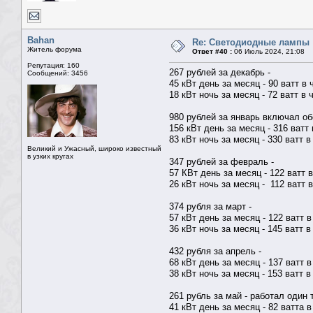
Bahan
Re: Светодиодные лампы
Житель форума
Ответ #40 :
06 Июль 2024, 21:08
Репутация: 160
267 рублей за декабрь -
Сообщений: 3456
45 кВт день за месяц - 90 ватт в 
18 кВт ночь за месяц - 72 ватт в 
980 рублей за январь включал об
156 кВт день за месяц - 316 ватт 
83 кВт ночь за месяц - 330 ватт в
Великий и Ужасный, широко известный
в узких кругах
347 рублей за февраль -
57 КВт день за месяц - 122 ватт 
26 кВт ночь за месяц - 112 ватт 
374 рубля за март -
57 кВт день за месяц - 122 ватт в
36 кВт ночь за месяц - 145 ватт в
432 рубля за апрель -
68 кВт день за месяц - 137 ватт в
38 кВт ночь за месяц - 153 ватт в
261 рубль за май - работал один 
41 кВт день за месяц - 82 ватта в