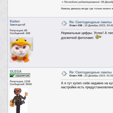
«
Последнее редактирование: 08 Декабр
Навожу движуху везде где только можно и 
Kaiten
Re: Светодиодные лампы
Завсегдатай
Ответ #38 :
10 Декабрь 2023, 03:4
Репутация: 88
Нормальные цифры. Успех! А теп
Сообщений: 498
досветкой фитоламп
OLEGA
Re: Светодиодные лампы
Ответ #39 :
23 Декабрь 2023, 01:0
Репутация: 1338
А я тут купил себе недавно на к
Сообщений: 9948
настройки есть предустанолвленн