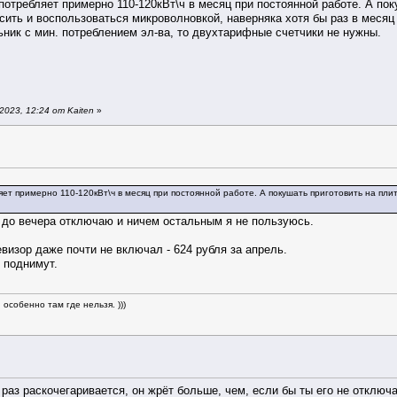
отребляет примерно 110-120кВт\ч в месяц при постоянной работе. А поку
сить и воспользоваться микроволновкой, наверняка хотя бы раз в месяц 
ник с мин. потреблением эл-ва, то двухтарифные счетчики не нужны.
023, 12:24 от Kaiten
»
ет примерно 110-120кВт\ч в месяц при постоянной работе. А покушать приготовить на плите,
до вечера отключаю и ничем остальным я не пользуюсь.
евизор даже почти не включал - 624 рубля за апрель.
 поднимут.
особенно там где нельзя. )))
раз раскочегаривается, он жрёт больше, чем, если бы ты его не отключа