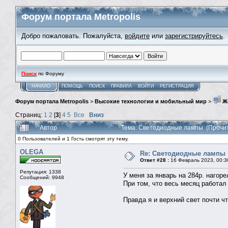
Форум портала Metropolis
Добро пожаловать. Пожалуйста,
войдите
или
зарегистрируйтесь
.
Поиск
по Форуму
НАЧАЛО
ПОМОЩЬ
ПОИСК
ПРАВИЛА
ВОЙТИ
РЕГИСТРАЦИЯ
Форум портала Metropolis
>
Высокие технологии и мобильный мир
>
Ж
Страниц:
1
2
[
3
]
4
5
Все
Вниз
Автор
Тема: Светодиодные лампы (Прочит
0 Пользователей и 1 Гость смотрят эту тему.
OLEGA
Re: Светодиодные лампы
Ответ #28 :
16 Февраль 2023, 00:3
Репутация: 1338
У меня за январь на 284р. нагоре
Сообщений: 9948
При том, что весь месяц работал
Правда я и верхний свет почти ч