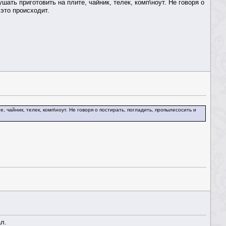
шать приготовить на плите, чайник, телек, комп\ноут. Не говоря о
это происходит.
 чайник, телек, комп\ноут. Не говоря о постирать, погладить, пропылесосить и
л.