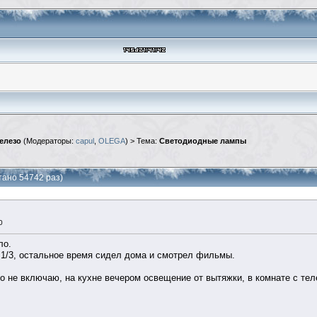
елезо
(Модераторы:
capul
,
OLEGA
) > Тема:
Светодиодные лампы
ано 54742 раз)
0
ло.
 1/3, остальное время сидел дома и смотрел фильмы.
то не включаю, на кухне вечером освещение от вытяжки, в комнате с тел