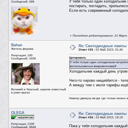
У тебя только один холодильник п
Сообщений: 498
постирать, погладить, пропылесо
Если есть современный холодиль
«
Последнее редактирование: 21 Март 2
Bahan
Re: Светодиодные лампы
Житель форума
Ответ #33 :
02 Май 2023, 01:46
Репутация: 160
Цитировать
Сообщений: 3456
У тебя только один холодильник потребля
воспользоваться микроволновкой
Холодильник каждый день утром 
Чего-то херово нищеёбится - тел
А между тем с июля тарифы ещё
Великий и Ужасный, широко известный
в узких кругах
Навожу движуху везде где только можно и 
OLEGA
Re: Светодиодные лампы
Ответ #34 :
24 Май 2023, 19:19
Репутация: 1338
Пока у тебя холодильник каждый 
Сообщений: 9948