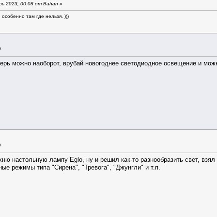
ь 2023, 00:08 от Bahan
»
особенно там где нельзя. )))
9
ерь можно наоборот, врубай новогоднее светодиодное освещение и мож
9
ухню настольную лампу Eglo, ну и решил как-то разнообразить свет, взял
ые режимы типа "Сирена", "Тревога", "Джунгли" и т.п.