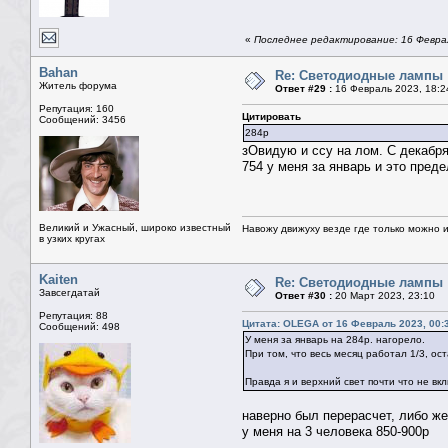
«
Последнее редактирование: 16 Февра
Bahan
Re: Светодиодные лампы
Житель форума
Ответ #29 :
16 Февраль 2023, 18:2
Репутация: 160
Цитировать
Сообщений: 3456
284р
зОвидую и ссу на лом. С декабря
754 у меня за январь и это преде
Великий и Ужасный, широко известный
Навожу движуху везде где только можно и 
в узких кругах
Kaiten
Re: Светодиодные лампы
Завсегдатай
Ответ #30 :
20 Март 2023, 23:10
Репутация: 88
Цитата: OLEGA от 16 Февраль 2023, 00:
Сообщений: 498
У меня за январь на 284р. нагорело.
При том, что весь месяц работал 1/3, о
Правда я и верхний свет почти что не вк
наверно был перерасчет, либо же
у меня на 3 человека 850-900р