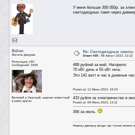
У меня больше 300-350р. за элек
светодиодных ламп через диммер
Bahan
Re: Светодиодные лампы
Житель форума
Ответ #35 :
08 Август 2023, 13:22
Репутация: 160
488 рублей за май. Нагорело:
Сообщений: 3456
70 кВт день и 55 кВт ночь
Это 141 ватт в час в дневные час
Postet at: 12 Июнь 2023, 16:23
433 рубля за электричество в ию
Великий и Ужасный, широко известный
в узких кругах
Postet at: 09 Июль 2023, 13:11
306 за июль.
Навожу движуху везде где только можно и 