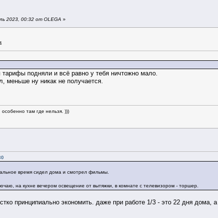
ль 2023, 00:32 от OLEGA
»
4
 тарифы подняли и всё равно у тебя ничтожно мало.
л, меньше ну никак не получается.
особенно там где нельзя. )))
30
стальное время сидел дома и смотрел фильмы.
лючаю, на кухне вечером освещение от вытяжки, в комнате с телевизором - торшер.
стко принципиально экономить. даже при работе 1/3 - это 22 дня дома, 