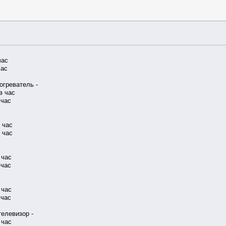
час
час
огреватель -
в час
 час
в час
в час
 час
 час
 час
 час
телевизор -
 час