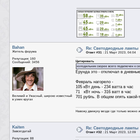
Bahan
Re: Светодиодные лампы
Житель форума
Ответ #31 :
21 Март 2023, 04:04
Репутация: 160
Цитировать
Сообщений: 3456
холодильник скорее всего подключен к с
Ерунда это - отключал в дневные
Февраль нагорело -
105 кВт день - 234 ватта в час
71 кВт ночь - 316 ватт в час
Великий и Ужасный, широко известный
701 рубль. В общем опять какой-
в узких кругах
Навожу движуху везде где только можно и 
Kaiten
Re: Светодиодные лампы
Завсегдатай
Ответ #32 :
21 Март 2023, 12:09
Репутация: 88