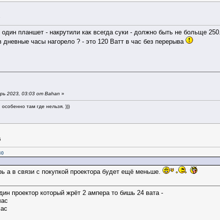
9
 один планшет - накрутили как всегда суки - должно быть не больще 250
в дневные часы нагорело ? - это 120 Ватт в час без перерыва
рь 2023, 03:03 от Bahan
»
особенно там где нельзя. )))
6
30
брь а в связи с покупкой проектора будет ещё меньше.
дин проектор который жрёт 2 ампера то бишь 24 вата -
час
час