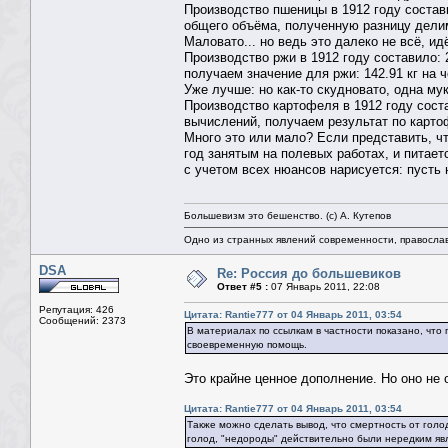
Производство пшеницы в 1912 году состави
общего объёма, полученную разницу делим 
Маловато... но ведь это далеко не всё, и
Производство ржи в 1912 году составило: 
получаем значение для ржи: 142.91 кг на ч
Уже лучше: но как-то скудновато, одна мук
Производство картофеля в 1912 году соста
вычислений, получаем результат по картоф
Много это или мало? Если представить, 
год занятым на полевых работах, и питае
с учетом всех нюансов нарисуется: пусть 
Большевизм это бешенство. (с) А. Кутепов
Одно из странных явлений современности, правосла
DSA
Re: Россия до большевиков
Ответ #5 :
07 Январь 2011, 22:08
Репутация: 426
Цитата: Rantie777 от 04 Январь 2011, 03:54
Сообщений: 2373
В материалах по ссылкам в частности показано, что
своевременную помощь.
Это крайне ценное дополнение. Но оно не 
Цитата: Rantie777 от 04 Январь 2011, 03:54
Также можно сделать вывод, что смертность от голо
голод, "недороды" действительно были нередким явл