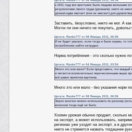
Цитата: Rantie777 от 08 Январь 2011, 06:56
к 1911 году все крестьяне были людьми вольными (эт
результатами своего труда (урожаем), никто не имел
урожая едва хватает (или не хватает) для удовлетв
Заставить, безусловно, никто не мог. А к
Могли ли они ничего не покупать, доволь
Цитата: Rantie777 от 08 Январь 2011, 06:56
И не будет указано, если тогда и были нормы, то то
потреблению найти нетрудно
Норма потребления - это сколько нужно п
Цитата: Rantie777 от 04 Январь 2011, 03:54
Много это или мало? Если представить, что каждый 
и питается исключительно перечисленными выше прод
всё равно приятная картинка.
Много это или мало - без указания норм п
Цитата: Rantie777 от 08 Январь 2011, 06:56
Зерно конечно можно использовать по разному (хоть 
колхозов тогда ещё не было.
Хозяин урожая обычно продает, сколько м
на экспорт, а может использовать, наприм
регионах уже уходят на экспорт, а в друг
никто не стремится назвать тогдашнее р