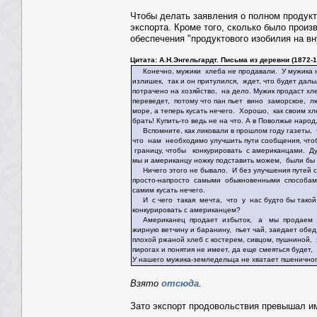
Чтобы делать заявления о полном продукт
экспорта. Кроме того, сколько было произ
обеспечения "продуктового изобилия на вн
Цитата: А.Н.Энгельгардт. Письма из деревни (1872-188
Конечно, мужики хлеба не продавали. У мужика не т
излишек, так и он притулился, ждет, что будет дал
потрачено на хозяйство, на дело. Мужик продаст хле
переведет, потому что пан пьет вино заморское, л
море, а теперь кусать нечего. Хорошо, как своим хл
брать! Купить-то ведь не на что. А в Поволжье народ
Вспомните, как ликовали в прошлом году газеты, 
что нам необходимо улучшить пути сообщения, что
границу, чтобы конкурировать с американцами. Дум
мы и американцу ножку подставить можем, были бы 
Ничего этого не бывало. И без улучшения путей с
просто-напросто самыми обыкновенными способами, 
самим кусать нечего.
И с чего такая мечта, что у нас будто бы тако
конкурировать с американцем?
Американец продает избыток, а мы продаем нео
жирную ветчину и баранину, пьет чай, заедает о
плохой ржаной хлеб с костерем, сивцом, пушниной,
пирогах и понятия не имеет, да еще смеяться будет
У нашего мужика-земледельца не хватает пшеничного 
Взято
отсюда
.
Зато экспорт продовольствия превышал и