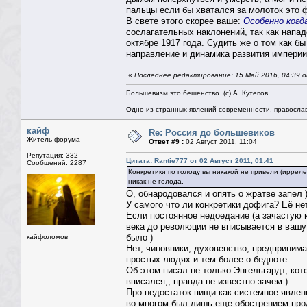
пальцы если бы хватался за молоток это ф
В свете этого скорее ваше:
Особенно когд
сослагательных наклонений, так как напа
октябре 1917 года. Судить же о том как б
направление и динамика развития империи 
«
Последнее редактирование: 15 Май 2016, 04:39 о
Большевизм это бешенство. (с) А. Кутепов
Одно из странных явлений современности, правосла
кайф
Re: Россия до большевиков
Житель форума
Ответ #9 :
02 Август 2011, 11:04
Репутация: 332
Цитата: Rantie777 от 02 Август 2011, 01:41
Сообщений: 2287
Конкретики по голоду вы никакой не привели (иррел
никак не голода.
О, обнародовался и опять о жратве запел 
У самого что ли конкретики дофига? Её н
Если постоянное недоедание (а зачастую 
века до революции не вписывается в вашу 
было )
кайфоломов
Нет, чиновники, духовенство, предпринима
простых людях и тем более о бедноте.
Об этом писал не только Энгельгардт, кот
вписался,, правда не известно зачем )
Про недостаток пищи как системное явлени
во многом был лишь еще обострением про