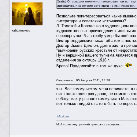
2кайф О господин коммунист пожаловал, так вот иди
литература и советские источники не принимаются.
Позвольте поинтересоваться какие именно
литературе и советским источникам?
Л. Толстой и Короленко о чудовищном пол
художественных произведениях или вы их 
кайфоломов
перевернулся бы в гробу умер бы ещё раз )
Виктор Бердинских писал об этом в постсо
Доктор Эмиль Диллон, долго жил и препод
"вымирании русских крестьян от недостатк
Ну и вершиной вашего тупизма является п
отделения за октябрь 1916 г.
Браво! Продолжайте в том же духе
Отправлено: 05 Августа 2011, 13:38
з.ы. Всё коммунистом меня величаете, я н
них только один раз давно, не помню в ка
побегушках у рьяного коммуниста Макашова
вот только гнидой от этого быть не перест
Maximus
Мой голос внутренний прохожих распугал...