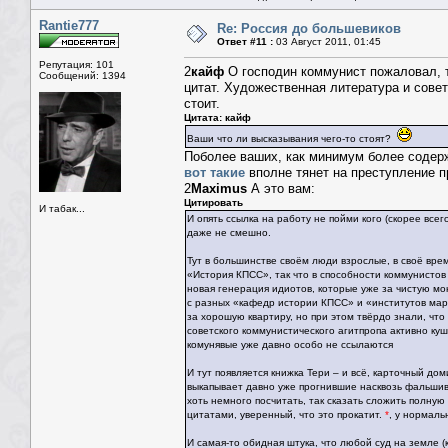
Rantie777
Re: Россия до большевиков
Ответ #11 :
03 Август 2011, 01:45
Репутация: 101
2
кайф
О господин коммунист пожаловал, т
Сообщений: 1394
цитат. Художественная литература и совет
стоит.
Цитата: кайф
Ваши что ли высказывания чего-то стоят?
Поболее ваших, как минимум более содерж
вот такие
вполне тянет на преступление п
2
Maximus
А это вам:
Цитировать
И табак...
И опять ссылка на работу не пойми кого (скорее все
даже не смешно.
Тут в большинстве своём люди взрослые, в своё врем
«История КПСС», так что в способности коммунистов
новая генерация идиотов, которые уже за чистую м
с разных «кафедр истории КПСС» и «институтов мар
за хорошую квартиру, но при этом твёрдо знали, что 
советского коммунистического агитпропа активно ку
комунявые уже давно особо не ссылаются
И тут появляется книжка Тери – и всё, карточный до
выкапывает давно уже прогнившие насквозь фальшив
хоть немного посчитать, так сказать сложить полную
цитатами, уверенный, что это прокатит.
*
, у нормаль
И самая-то обидная штука, что любой суд на земле (