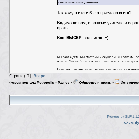
статистическими данными…
Так кому в итоге была прислана книга?!
Видимо не вам, а вашему учителю и сорат
врать.
Ваш
ВЫСЕР
- засчитан. =)
Мы пока ждем. Мы смотрим и слушаем, мы запоминае
врагов. Мы, по большей части, молчим, и только креп
Пока что – между этими зубами еще нет ничьей глотки.
Страниц: [
1
]
Вверх
Форум портала Metropolis
>
Разное
>
Общество и жизнь
>
Историчес
Powered by SMF 1.1.
Text onl