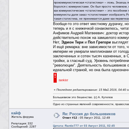
прокоммунистическая «статистика» – ложь. Знаешь 
боролся с коммунистами. Он был просто человеком, к
как коммунистические «статистики» – это пособники 
коммунисты дали заказ «статистикам» изобразить Ро
такая статистика, не принимается даже как первична
Вообще-то это ответ местному дурачку, но
теперь и я с книжечкой ознакомлюсь, читат
Анфимов Андрей Матвеевич: доктор истори
действительно похож на замшелого коммун
Нет,
Эдмон Тери
и
Пол Грегори
выглядят
И ещё ремарка: вне зависимости от того,
империи не умирали миллионами от голод
заключенных и сотен тысяч казненных, в 
тройки, а гласный суд. Уровень потреблени
"революции". Деятельность большевиков о
идеальной страной, но она была однознач
!
tankist
«
Последнее редактирование: 15 Май 2016, 04:40 о
Большевизм это бешенство. (с) А. Кутепов
Одно из странных явлений современности, правосла
кайф
Re: Россия до большевиков
Житель форума
Ответ #12 :
05 Август 2011, 12:49
Репутация: 332
Цитата: Rantie777 от 03 Август 2011, 02:45
Сообщений: 2287