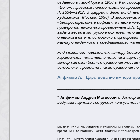
изданной в Нью-Йорке в 1958 г. Как соо
«Вече». Приводим полное название произв
II. 1884—1917. В цифрах и фактах. Отв
художников. Москва, 1990). В заключени
«беспристрастные цифры», а также «не
проверить, насколько приведенные В.Л.
задачи весьма затрудняется тем, что ав
отыскивать эти источники и цитироват
научную надежность предлагаемого мате
Ряд сюжетов, невыгодных автору брошюры
карательная политика и практика царя, 
автор как огня боится сравнения России
источники, провести такие сравнения по
Анфимов А. - Царствование императора 
_____________________________________
*
Анфимов Андрей Матвеевич
,
доктор и
ведущий научный сотрудник-консультан
Мы пока ждем. Мы смотрим и слушаем, мы запоминае
врагов. Мы, по большей части, молчим, и только креп
Пока что – между этими зубами еще нет ничьей глотки.