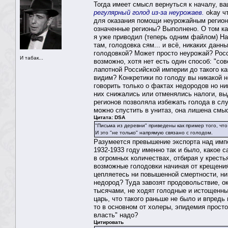
Тогда имеет смысл вернуться к началу, в
регулярный голод из-за неурожаев.
okay ч
для оказания помощи неурожайным регион
означенные регионы? Выполнено. О том к
я уже приводил (теперь одним файлом) На 
там, голодовка сям... и всё, никаких дан
голодовкой? Может просто неурожай? Росс
И табак...
возможно, хотя нет есть один способ: "сов
лапотной Российской империи до такого ка
видим? Конкретики по голоду вы никакой н
говорить только о фактах недородов но ни
них снижались или отменялись налоги, в
регионов позволяла избежать голода в с
можно спустить в унитаз, она лишена смыс
Цитата: DSA
"Письма из деревни" приведены как пример того, чт
И это "не только" напрямую связано с голодом.
Разумеется превышение экспорта над импо
1932-1933 году именно так и было, какое 
в огромных количествах, отбирая у кресть
возможные голодовки начиная от крещения 
цепляетесь ни повышенной смертности, ни
недород? Туда завозят продовольствие, 
тысячами, не ходят голодные и истощенные
царь, что такого раньше не было и впредь
то в основном от холеры, эпидемия прост
власть" надо?
Цитировать