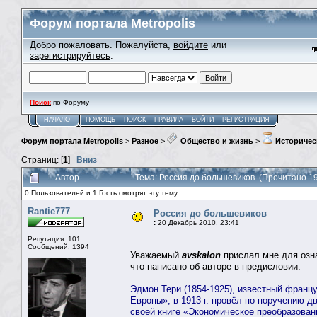
Форум портала Metropolis
Добро пожаловать. Пожалуйста,
войдите
или
зарегистрируйтесь
.
Поиск
по Форуму
НАЧАЛО
ПОМОЩЬ
ПОИСК
ПРАВИЛА
ВОЙТИ
РЕГИСТРАЦИЯ
Форум портала Metropolis
>
Разное
>
Общество и жизнь
>
Историчес
Страниц: [
1
]
Вниз
Автор
Тема: Россия до большевиков (Прочитано 19
0 Пользователей и 1 Гость смотрят эту тему.
Rantie777
Россия до большевиков
:
20 Декабрь 2010, 23:41
Репутация: 101
Сообщений: 1394
Уважаемый
avskalon
прислал мне для озн
что написано об авторе в предисловии:
Эдмон Тери (1854-1925), известный франц
Европы», в 1913 г. провёл по поручению 
своей книге «Экономическое преобразован