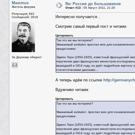
Maximus
Re: Россия до большевиков
Житель форума
Ответ #13 :
05 Август 2011, 21:20
Репутация: 842
Интересно получается...
Сообщений: 3018
Смотрим самый первый пост и читаем:
Цитировать
Так что же мы потеряли?
Уважаемый avskalon прислал мне для ознакомления 
предисловии:
За Державу обидно!
Эдмон Тери (1854-1925), известный французский эко
поручению двух французских министров исследовани
вышедшей в 1914 году, он даёт подробную картину 
статистическими данными…
А теперь идём по ссылке
http://germanyc
Вдумчиво читаем:
Цитировать
Так что же мы потеряли?
Уважаемый avskalon прислал мне для ознакомления 
предисловии:
Эдмон Тери (1854-1925), известный французский эко
поручению двух французских министров исследовани
вышедшей в 1914 году, он даёт подробную картину 