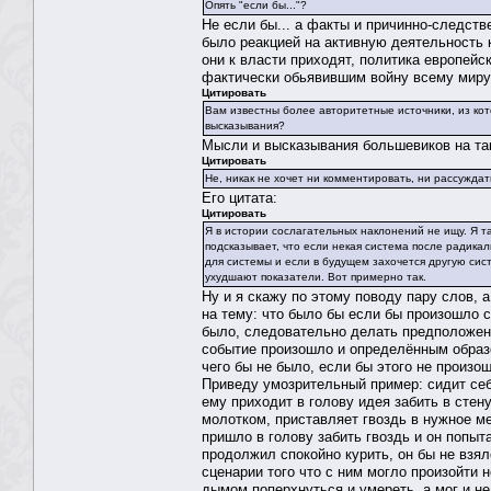
Опять "если бы..."?
Не если бы... а факты и причинно-следств
было реакцией на активную деятельность 
они к власти приходят, политика европейс
фактически обьявившим войну всему мир
Цитировать
Вам известны более авторитетные источники, из ко
высказывания?
Мысли и высказывания большевиков на так
Цитировать
Не, никак не хочет ни комментировать, ни рассуждать
Его цитата:
Цитировать
Я в истории сослагательных наклонений не ищу. Я та
подсказывает, что если некая система после радика
для системы и если в будущем захочется другую сист
ухудшают показатели. Вот примерно так.
Ну и я скажу по этому поводу пару слов, 
на тему: что было бы если бы произошло 
было, следовательно делать предположени
событие произошло и определённым образо
чего бы не было, если бы этого не произо
Приведу умозрительный пример: сидит себе
ему приходит в голову идея забить в стену
молотком, приставляет гвоздь в нужное мес
пришло в голову забить гвоздь и он попыт
продолжил спокойно курить, он бы не взял
сценарии того что с ним могло произойти н
дымом поперхнуться и умереть, а мог и не