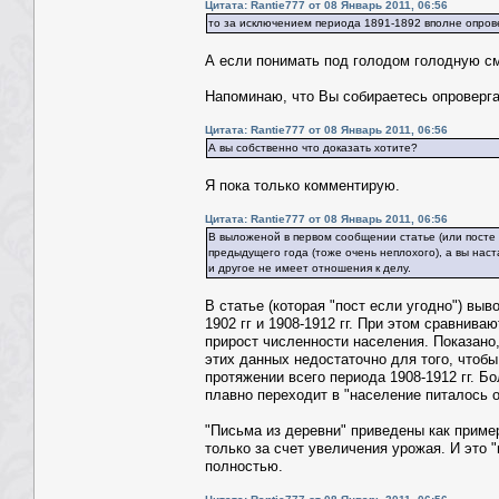
Цитата: Rantie777 от 08 Январь 2011, 06:56
то за исключением периода 1891-1892 вполне опров
А если понимать под голодом голодную см
Напоминаю, что Вы собираетесь опроверга
Цитата: Rantie777 от 08 Январь 2011, 06:56
А вы собственно что доказать хотите?
Я пока только комментирую.
Цитата: Rantie777 от 08 Январь 2011, 06:56
В выложеной в первом сообщении статье (или посте 
предыдущего года (тоже очень неплохого), а вы наст
и другое не имеет отношения к делу.
В статье (которая "пост если угодно") в
1902 гг и 1908-1912 гг. При этом сравнива
прирост численности населения. Показано,
этих данных недостаточно для того, чтобы 
протяжении всего периода 1908-1912 гг. Б
плавно переходит в "население питалось о
"Письма из деревни" приведены как приме
только за счет увеличения урожая. И это 
полностью.