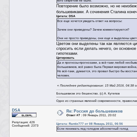
кого секретом не было.
Повторение было возможно, но не неизбеж
большевиками. А сочинения Сталина коне
Цитата: DSA
Все еще хочется увидеть ответ на вопросы:
Зачем они приведены? Зачем комментируются?
Они не просто приведены, они еще и выделены цвет
Цветом они выделены так как являются цит
спросить если делать нечего, он основно
гипотезами.
Цитировать
Да и прогнозы-прогнозами, а всё-таки любой несбывш
большевиков, всё равно была Первая мировая война,
Но всё-таки, думается, это провал быстро бы восстан
человек.
«
Последнее редактирование: 15 Май 2016, 04:38 о
Большевизм это бешенство. (с) А. Кутепов
Одно из странных явлений современности, правосла
DSA
Re: Россия до большевиков
Ответ #7 :
09 Январь 2011, 20:02
Репутация: 426
Цитата: Rantie777 от 08 Январь 2011, 06:56
Сообщений: 2373
Если понимать под голодом абсолютный голод