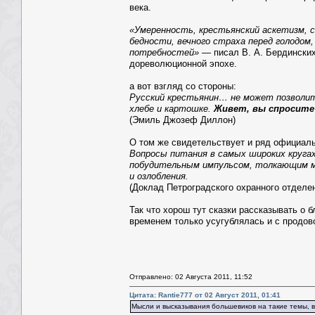
века.
«Умеренность, крестьянский аскетизм, с
бедности, вечного страха перед голодом
потребностей»
— писал В. А. Бердинских
дореволюционной эпохе.
а вот взгляд со стороны:
Русский крестьянин… не может позволить
хлебе и картошке.
Живет, вы спросите
(Эмиль Джозеф Диллон)
О том же свидетельствует и ряд официал
Вопросы питания в самых широких круга
побудительным импульсом, толкающим м
и озлобления.
(Доклад Петроградского охранного отделени
Так что хорош тут сказки рассказывать о 
временем только усугублялась и с продов
Отправлено: 02 Августа 2011, 11:52
Цитата: Rantie777 от 02 Август 2011, 01:41
Мысли и высказывания большевиков на такие темы, в