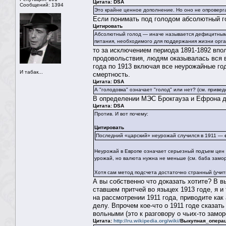
Цитата: DSA
Сообщений: 1394
Это крайне ценное дополнение. Но оно не опроверга
Если понимать под голодом абсолютный г
Цитировать
Абсолютный голод — иначе называется дефицитным 
питания, необходимого для поддержания жизни орг
то за исключением периода 1891-1892 впо
продовольствия, людям оказывалась вся в
года по 1913 включая все неурожайные го
И табак...
смертность.
Цитата: DSA
А "голодовка" означает "голод" или нет? (см. приве
В определении МЭС Брокгауза и Ефрона д
Цитата: DSA
Против. И вот почему:
Цитировать
Последний «царский» неурожай случился в 1911 —
Неурожай в Европе означает серьезный подъем цен н
урожай, но валюта нужна не меньше (см. баба заморс
Хотя сам метод подсчета достаточно странный (учит
А вы собственно что доказать хотите? В в
ставшем притчей во языцех 1913 годе, я и
на рассмотрении 1911 года, приводите как
делу. Впрочем кое-что о 1911 годе сказат
вольными (это к разговору о чьих-то замор
Цитата:
http://ru.wikipedia.org/wiki/
Выкупная_опера