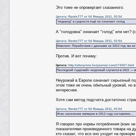
Это тоже не опровергает сказанного.
Цитата: Rantie777 от 04 Январь 2011, 03:54
"недород" в сущности ещё не означает голод
А "голодовка" означает "голод" или нет? (
Цитата: Rantie777 от 04 Январь 2011, 03:54
Извольте: Поработаем с данными за 1912 год: вы не
Против. И вот почему:
Цитата:
http://afanarizm.livejournal.com/174207.html
Последний «царский» неурожай случился в 1911 —
о
Неурожай в Европе означает серьезный под
этом тоже не очень обильный урожай, но в
интереснее.
Хотя сам метод подсчета достаточно стра
Цитата: Rantie777 от 04 Январь 2011, 03:54
Итак: население империи в 1912 году составляло...
Я говорил про нормы потребления (коих не
показателями произведенного товара на д
кто сказал, что все оно уходит на прокорм