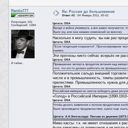
Rantie777
Re: Россия до большевиков
Ответ #2 :
04 Январь 2011, 00:42
Репутация: 101
Цитата: DSA
Сообщений: 1394
Вроде и война упомянута, а все равно получается, ч
было (ну, или она никаких изменений не внесла).
Насколько я могу судить: вы как раз проц
Цитата: DSA
"Если тенденция сохранится". Прогнозирование чис
наивно.
Эти прогнозы никто сейчас всерьёз не рас
Цитата: DSA
И табак...
Превышение экспорта продуктов питания над импорто
того, что кто-то должен работать на промышленных п
Положительное сальдо внешней торговли э
числе и в промышленность, темпы развити
прелестями. Промышленность нужна для дел
Цитата: DSA
Российская империя не смогла победить даже регул
«Голод» в Российской Империи (1890-1910-е г
Цитата: DSA
Чтобы делать заявления о полном продуктовом изоби
было произведено продовольствия, нужно еще знать,
Цитата: А.Н.Энгельгардт. Письма из деревни (1872-188
Мимо кассы: т.к. не имеет отношения к р
были зависимы от помещиков и не могли п