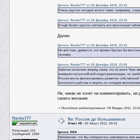
Цитата: Rantie777 от 20 Декабрь 2010, 23:41
Очень грустно сегодня читать такие, например, слов
Цитата: Rantie777 от 20 Декабрь 2010, 23:41
И ещё более грустно смотреть его прогнозную табли
Далее:
Цитата: Rantie777 от 20 Декабрь 2010, 23:41
Но всё-таки, думается, это провал быстро бы восстан
человек.
Цитата: Rantie777 от 20 Декабрь 2010, 23:41
Забегая несколько вперёд скажу, что из книги Тери я
коммунисты) российской индустриализации, не треб
Россия могла финансировать развитие собственной п
колхозного рабства и морить их голодом миллионами
Не, никак не хочет ни комментировать, ни 
своего желания.
«
Последнее редактирование: 09 Январь 2011, 20:
Rantie777
Re: Россия до большевиков
Ответ #8 :
02 Август 2011, 00:41
Репутация: 101
Цитата: DSA
Сообщений: 1394
Напоминаю, что Вы собираетесь опровергать мое выс