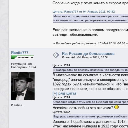
Особенно когда с этим кем-то в скором вр
Цитата: Rantie777 от 04 Январь 2011, 00:42
Мимо кассы: т.к. не имеет отношения к рассматрива
и не могли полностью распоряжаться результатами 
Еще раз: заявления о полном продуктовом
выглядят обоснованными.
«
Последнее редактирование: 15 Май 2016, 04:36 о
Rantie777
Re: Россия до большевиков
Ответ #4 :
04 Январь 2011, 03:54
Репутация: 101
Цитата: DSA
Сообщений: 1394
В материалах по ссылкам показано, что голода из-з
В материалах по ссылкам в частности пок
"недород" значительную и своевременную 
1892 годах была незначительной и, что "н
нередким явлением, но они не обязательно
[+] ряд цитат
Цитата: DSA
Особенно когда с этим кем-то в скором времени пред
И табак...
Неизбежность войны это аксиома?
Цитата: DSA
Еще раз: заявления о полном продуктовом изобилии
Извольте: Поработаем с данными за 1912 г
Итак: население империи в 1912 году сост