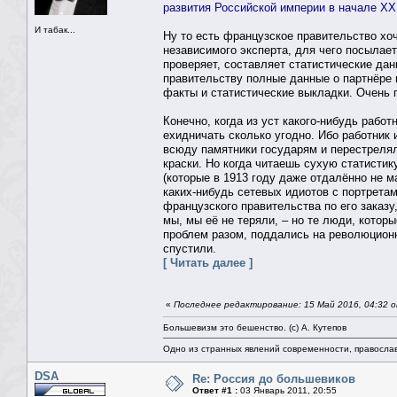
развития Российской империи в начале X
И табак...
Ну то есть французское правительство хо
независимого эксперта, для чего посылае
проверяет, составляет статистические да
правительству полные данные о партнёре 
факты и статистические выкладки. Очень 
Конечно, когда из уст какого-нибудь рабо
ехидничать сколько угодно. Ибо работник 
всюду памятники государям и перестрелял
краски. Но когда читаешь сухую статисти
(которые в 1913 году даже отдалённо не м
каких-нибудь сетевых идиотов с портрета
французского правительства по его заказу
мы, мы её не теряли, – но те люди, котор
проблем разом, поддались на революционн
спустили.
[ Читать далее ]
«
Последнее редактирование: 15 Май 2016, 04:32 о
Большевизм это бешенство. (с) А. Кутепов
Одно из странных явлений современности, правосла
DSA
Re: Россия до большевиков
Ответ #1 :
03 Январь 2011, 20:55