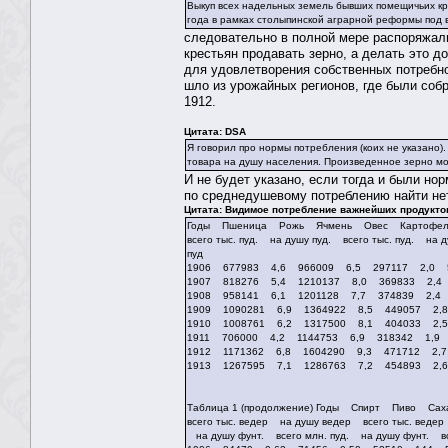
Выкуп всех надельных земель бывших помещичьих кре
года в рамках столыпинской аграрной реформы под 
следовательно в полной мере распоряжали
крестьян продавать зерно, а делать это до
для удовлетворения собственных потребно
шло из урожайных регионов, где были соб
1912.
Цитата: DSA
Я говорил про нормы потребления (коих не указано)
товара на душу населения. Произведенное зерно мож
И не будет указано, если тогда и были нор
по среднедушевому потреблению найти не
Цитата: Видимое потребление важнейших продуктов 
Годы Пшеница Рожь Ячмень Овес Картофел
всего тыс. пуд. на душу пуд. всего тыс. пуд. на 
пуд
1906 677983 4,6 966009 6,5 297117 2,0 
1907 818276 5,4 1210137 8,0 369833 2,4
1908 958141 6,1 1201128 7,7 374839 2,4
1909 1090281 6,9 1364922 8,5 449057 2,
1910 1008761 6,2 1317500 8,1 404033 2,
1911 706000 4,2 1144753 6,9 318342 1,9 
1912 1171362 6,8 1604290 9,3 471712 2,
1913 1267595 7,1 1286763 7,2 454893 2,
Таблица 1 (продолжение) Годы Спирт Пиво 
всего тыс. ведер на душу ведер всего тыс. ведер
на душу фунт. всего млн. пуд. на душу фунт. все