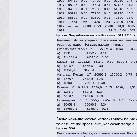
1906 84479 0,62 71456 0,50 52510 144
1907 85926 0,63 75604 0,51 53427 14,3 
1908 84980 0,61 71203 0,47 58048 15,2 
1909 83271 0,58 75208 0,48 60746 15,5 
1910 88369 0,60 82820 0,51 71390 17,0 
1911 92573 0,56 89436 0,53 72818 17,8 
1912 — — 86688 0,53 75489 18,0 4045 0
1913 — — — — — — 4212 0,94 69
Цитата: Потребление мяса в России в 1912-1913 гг.
Регионы Число губерний Население тыс. человек
мяса, тыс. пудов На душу населения пудов
Европейская Россия 50 127279,4 40541,3 0,3
а) 12917,6 54152,9 4,19
б) 114361,8 34516,6 0,30
Кавказ 12 12512,8 8811,6 0,70 8556,8 0,6
а) 1314,5 4575,4 3,48
б) 11198,4 3990,4 0,36
Азиатская Россия 17 20692,1 15600,2 0,75 1
а) 1725,6 7513,9 4,35
б) 18966,5 7391,8 0,40
Польша 6 6471,5 1620,8 0,25 9899,4 1,53
а) 1101,0 3417,8 3,10
б) 5370,5 6481,6 1,20
По империи 85 165955,9 66573,9 0,40 1220
а) 16058,8 69660,1 4,34
б) 149897,1 52380,3 0,35
Зерно конечно можно использовать по разн
то есть те же крестьяне, колхозов тогда е
Цитата: DSA
Как сложились события, нам сейчас известно. Но и 