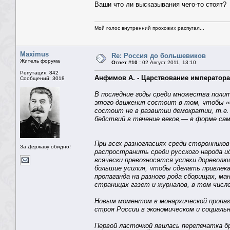
Ваши что ли высказывания чего-то стоят
Мой голос внутренний прохожих распугал...
Maximus
Re: Россия до большевиков
Житель форума
Ответ #10 :
02 Август 2011, 13:10
Репутация: 842
Анфимов А. - Царствование императора 
Сообщений: 3018
В последние годы среди множества полит
этого движения состоит в том, чтобы «д
состоит не в развитии демократии, т.е.
бедствий в течение веков,— в форме са
При всех разногласиях среди стороннико
За Державу обидно!
распространить среди русского народа и
всячески превозносятся успехи дореволю
большие усилия, чтобы сделать привлека
пропаганда на разного рода сборищах, м
страницах газет и журналов, в том числе
Новым моментом в монархической пропаг
строя России в экономическом и социаль
Первой ласточкой явилась перепечатка 