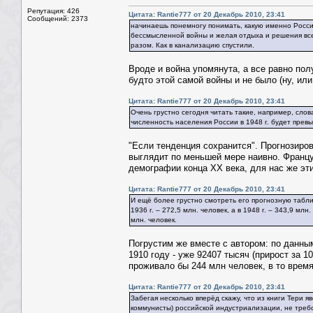
Репутация: 426
Цитата: Rantie777 от 20 Декабрь 2010, 23:41
Сообщений: 2373
начинаешь понемногу понимать, какую именно Россию 
бессмысленной войны и желая отдыха и решения вс
разом. Как в канализацию спустили.
Вроде и война упомянута, а все равно полу
будто этой самой войны и не было (ну, или
Цитата: Rantie777 от 20 Декабрь 2010, 23:41
Очень грустно сегодня читать такие, например, слов
численность населения России в 1948 г. будет прев
"Если тенденция сохранится". Прогнозиро
выглядит по меньшей мере наивно. Францу
демографии конца XX века, для нас же эт
Цитата: Rantie777 от 20 Декабрь 2010, 23:41
И ещё более грустно смотреть его прогнозную таблиц
1936 г. – 272,5 млн. человек, а в 1948 г. – 343,9 мл
млн. человек.
Погрустим же вместе с автором: по данн
1910 году - уже 92407 тысяч (прирост за 1
проживало бы 244 млн человек, в то время
Цитата: Rantie777 от 20 Декабрь 2010, 23:41
Забегая несколько вперёд скажу, что из книги Тери я
коммунисты) российской индустриализации, не треб