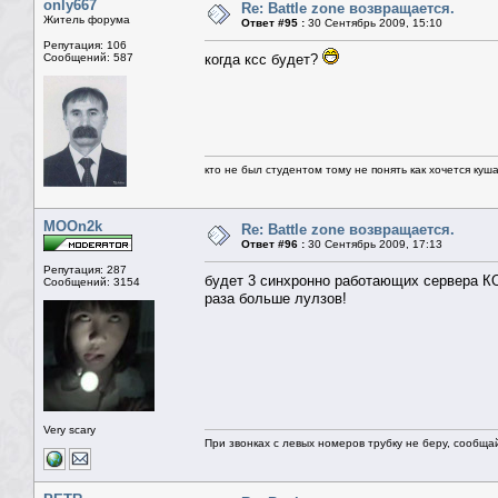
only667
Re: Battle zone возвращается.
Житель форума
Ответ #95 :
30 Сентябрь 2009, 15:10
Репутация: 106
Сообщений: 587
когда ксс будет?
кто не был студентом тому не понять как хочется куш
MOOn2k
Re: Battle zone возвращается.
Ответ #96 :
30 Сентябрь 2009, 17:13
Репутация: 287
будет 3 синхронно работающих сервера КО
Сообщений: 3154
раза больше лулзов!
Very scary
При звонках с левых номеров трубку не беру, сообща